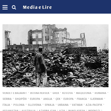
enei
•
•
•
•
•
•
VENDET E BALKANIT
BOSNA HERSEK
GREK
KOSOVA
MAQEDONIA
RUMANIA
•
•
•
•
•
•
•
•
SERBIA
SHQIPËRI
EUROPA
ANGLIA
ÇEK
EUROPA
FRANCA
GJERMANI
•
•
•
•
•
•
•
İTALIA
POLONIA
SLLOVENIA
SPANJA
UKRAINA
VATIKAN
AZIA-PACIFIK
•
•
•
•
•
•
AFGANISTAN
AUSTRALIA
AZARBAJCAN
AZIA
BANGLADESH
INDENOZI