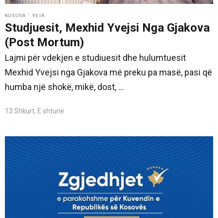
•
KOSOVA
VETA
Studjuesit, Mexhid Yvejsi Nga Gjakova
(Post Mortum)
Lajmi për vdekjen e studiuesit dhe hulumtuesit
Mexhid Yvejsi nga Gjakova më preku pa masë, pasi që
humba një shokë, mikë, dost, ...
13 Shkurt, E shtunë