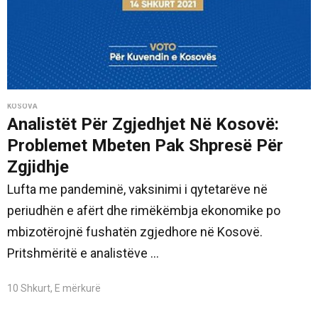
KOSOVA
Analistët Për Zgjedhjet Në Kosovë:
Problemet Mbeten Pak Shpresë Për
Zgjidhje
Lufta me pandeminë, vaksinimi i qytetarëve në
periudhën e afërt dhe rimëkëmbja ekonomike po
mbizotërojnë fushatën zgjedhore në Kosovë.
Pritshmëritë e analistëve ...
10 Shkurt, E mërkurë