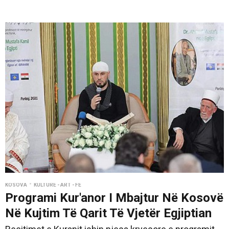
•
KOSOVA
KULTURË - ART - FE
Programi Kur'anor I Mbajtur Në Kosovë
Në Kujtim Të Qarit Të Vjetër Egjiptian