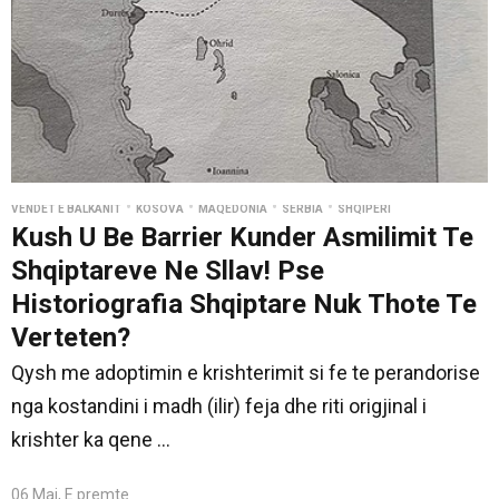
•
•
•
•
VENDET E BALKANIT
KOSOVA
MAQEDONIA
SERBIA
SHQIPËRI
Kush U Be Barrier Kunder Asmilimit Te
Shqiptareve Ne Sllav! Pse
Historiografia Shqiptare Nuk Thote Te
Verteten?
Qysh me adoptimin e krishterimit si fe te perandorise
nga kostandini i madh (ilir) feja dhe riti origjinal i
krishter ka qene ...
06 Maj, E premte