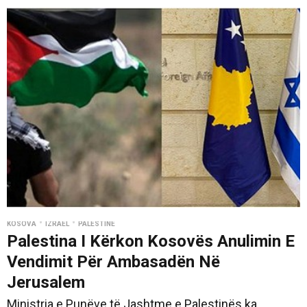
•
•
KOSOVA
IZRAEL
PALESTINE
Palestina I Kërkon Kosovës Anulimin E
Vendimit Për Ambasadën Në
Jerusalem
Ministria e Punëve të Jashtme e Palestinës ka