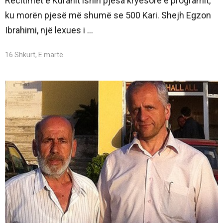
Recitimet e Kuranit ishin pjesa kryesore e programit,
ku morën pjesë më shumë se 500 Kari. Shejh Egzon
Ibrahimi, një lexues i ...
16 Shkurt, E martë