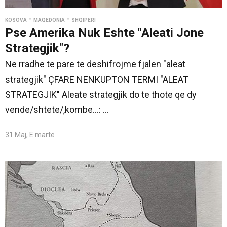
•
•
KOSOVA
MAQEDONIA
SHQIPËRI
Pse Amerika Nuk Eshte "Aleati Jone
Strategjik"?
Ne rradhe te pare te deshifrojme fjalen "aleat
strategjik" ÇFARE NENKUPTON TERMI "ALEAT
STRATEGJIK" Aleate strategjik do te thote qe dy
vende/shtete/,kombe...: ...
31 Maj, E martë