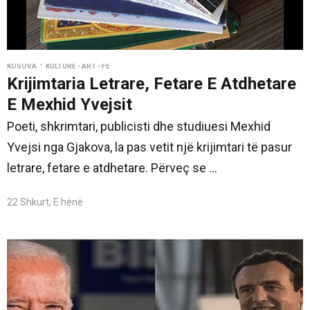
•
KOSOVA
KULTURË - ART - FE
Krijimtaria Letrare, Fetare E Atdhetare
E Mexhid Yvejsit
Poeti, shkrimtari, publicisti dhe studiuesi Mexhid
Yvejsi nga Gjakova, la pas vetit një krijimtari të pasur
letrare, fetare e atdhetare. Përveç se ...
22 Shkurt, E hënë