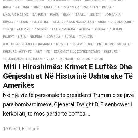
•
•
•
•
•
•
•
INDIA
JAPONIA
KINE
MALAJZIA
MIANMAR
PAKISTAN
RUSIA
•
•
•
•
•
•
•
LINDJA E MESME
BAHREIN
IRAKU
İRAN
IZRAEL
JEMENI
JORDANIA
•
•
•
•
•
•
KUVAJT
LIBAN
PALESTINE
SEJJID HASAN NASRALLAH
SIRIA
SUUDI ARABIE
•
•
•
•
•
•
•
TURQI
AMERIKE
AMERIKE
LATIN AMERIKA
AFRIKA
AFRIKA
ALGJERI
•
•
•
•
•
•
EGJIPT
LIBIA
NIGERIA
SOMALIA
SUDAN
TUNUZIA
•
•
•
•
AJETULLAH SEJJID ALI HAMANEI
DOSJET
İSLAMOFOBE
PROBLEMET SOCIALE
•
•
•
•
•
KULTURË - ART - FE
ART
FE
KERKIMET FILOZOFIKE FETARE
KULTURË
•
•
•
•
TË UDHËZUARIT NË ISLAM
VETA
EKONOMI
OPINION
SPOR
Miti I Hiroshimës: Krimet E Luftës Dhe
Gënjeshtrat Në Historinë Ushtarake Të
Amerikës
Në një vizitë personale te presidenti Truman disa javë
para bombardimeve, Gjenerali Dwight D. Eisenhower i
kërkoi atij të mos përdorte bomba ...
19 Gusht, E shtunë