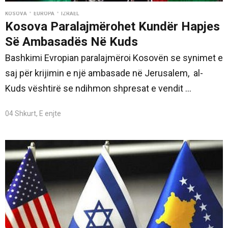
•
•
KOSOVA
EUROPA
IZRAEL
Kosova Paralajmërohet Kundër Hapjes
Së Ambasadës Në Kuds
Bashkimi Evropian paralajmëroi Kosovën se synimet e
saj për krijimin e një ambasade në Jerusalem, al-
Kuds vështirë se ndihmon shpresat e vendit ...
04 Shkurt, E enjte