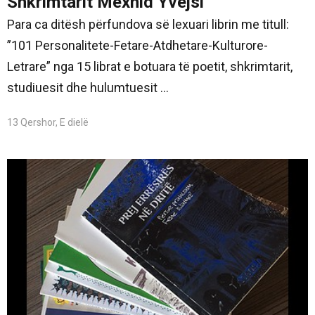
Shkrimtarit Mexhid Yvejsi
Para ca ditësh përfundova së lexuari librin me titull:
”101 Personalitete-Fetare-Atdhetare-Kulturore-
Letrare” nga 15 librat e botuara të poetit, shkrimtarit,
studiuesit dhe hulumtuesit ...
13 Qershor, E dielë