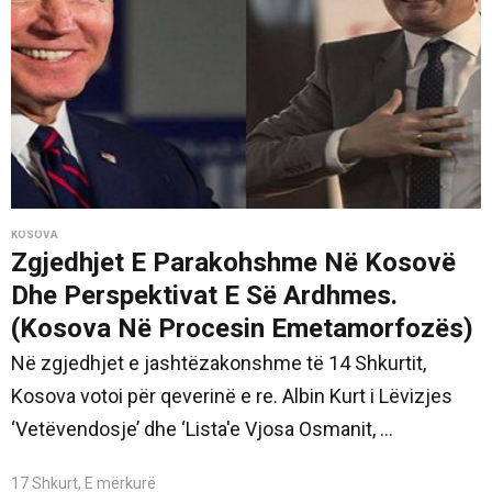
KOSOVA
Zgjedhjet E Parakohshme Në Kosovë
Dhe Perspektivat E Së Ardhmes.
(Kosova Në Procesin Emetamorfozës)
Në zgjedhjet e jashtëzakonshme të 14 Shkurtit,
Kosova votoi për qeverinë e re. Albin Kurt i Lëvizjes
‘Vetëvendosje’ dhe ‘Lista'e Vjosa Osmanit, ...
17 Shkurt, E mërkurë