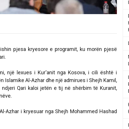
 ishin pjesa kryesore e programit, ku morën pjesë
ri.
i, një lexues i Kur'anit nga Kosova, i cili është i
n Islamike Al-Azhar dhe një admirues i Shejh Kamil,
ndjeri Qari kaloi jetën e tij në shërbim të Kuranit,
nëve.
 Al-Azhar i kryesuar nga Shejh Mohammed Hashad