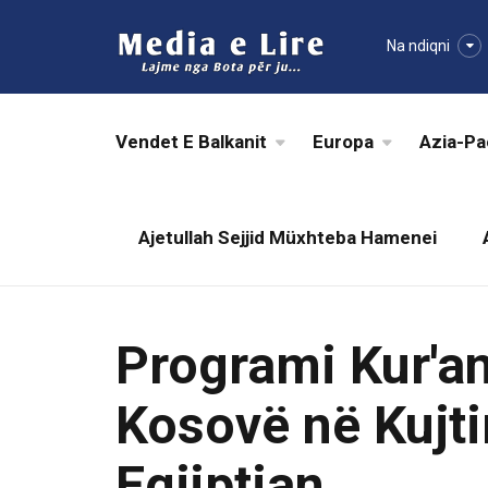
Na ndiqni
Vendet E Balkanit
Europa
Azia-Pa
Ajetullah Sejjid Müxhteba Hamenei
Programi Kur'an
Kosovë në Kujtim
Egjiptian