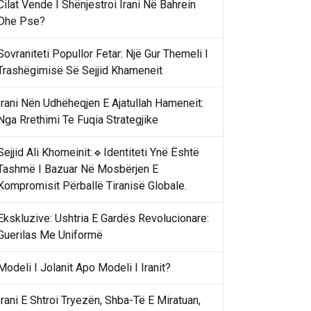
Cilat Vende I Shënjestroi Irani Në Bahrein
Dhe Pse?
Sovraniteti Popullor Fetar: Një Gur Themeli I
Trashëgimisë Së Sejjid Khameneit
Irani Nën Udhëheqjen E Ajatullah Hameneit:
Nga Rrethimi Te Fuqia Strategjike
Sejjid Ali Khomeinit:🔹Identiteti Ynë Është
Tashmë I Bazuar Në Mosbërjen E
Kompromisit Përballë Tiranisë Globale.
Ekskluzive: Ushtria E Gardës Revolucionare:
Guerilas Me Uniformë
Modeli I Jolanit Apo Modeli I Iranit?
Irani E Shtroi Tryezën, Shba-Të E Miratuan,