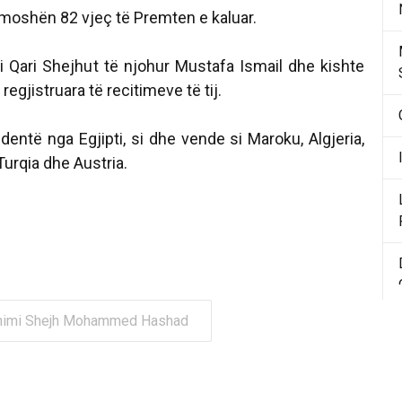
 moshën 82 vjeç të Premten e kaluar.
 i Qari Shejhut të njohur Mustafa Ismail dhe kishte
regjistruara të recitimeve të tij.
entë nga Egjipti, si dhe vende si Maroku, Algjeria,
Turqia dhe Austria.
ahimi Shejh Mohammed Hashad