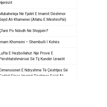
Njerëzit
Mubaheleja Në Fjalët E Imamit Dëshmor
Sejid Ali Khamenei (Allahu E Mëshiroftë)
Çfarë Po Ndodh Në Shqipëri?
Imam Khomeini – Shembulli I Kohës
Lufta E Hezbollahut: Një Provë E
Përshtatshmërisë Së Tij Kundër Izraelit
Dimensionet E Ndryshme Të Çështjes Së
Gadirit Sipas Imamit Dëshmor Sejid Ali
Khamenei
Gadir Khummi Në Fjalët E Imamit Dëshmor
Sejid Ali Khamenei (Allahu Ia Shenjtërofzë
Sekretet)