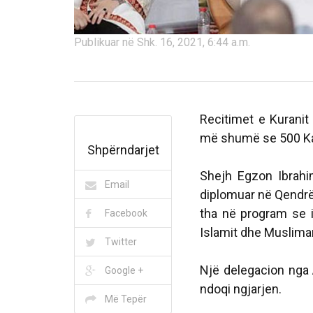
Publikuar në Shk. 16, 2021, 6:44 a.m.
Recitimet e Kuranit
më shumë se 500 Ka
Shpërndarjet
Shejh Egzon Ibrahim
Email
diplomuar në Qendrë
tha në program se i 
Facebook
Islamit dhe Muslima
Twitter
Një delegacion nga
Google +
ndoqi ngjarjen.
Më Tepër