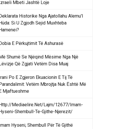
Izraeli Mbeti Jashtë Loje
Deklarata Historike Nga Ajatollahu Alemu'l
Hüda: Si U Zgjodh Sejid Muxhteba
Hamenei?
Dobia E Përkujtimit Të Ashurasë
Më Shumë Se Njëqind Mësime Nga Një
Lëvizje Që Zgjati Vetëm Disa Muaj
Irani Po E Zgjeron Ekuacionin E Tij Të
Parandalimit: Vetëm Mbrojtja Nuk Është Më
E Mjaftueshme
Http://Mediaelire.Net/Lajm/12677/Imam-
Hyseni-Shembull-Te-Gjithe-Njerezit/
Imam Hyseni, Shembull Për Të Gjithë