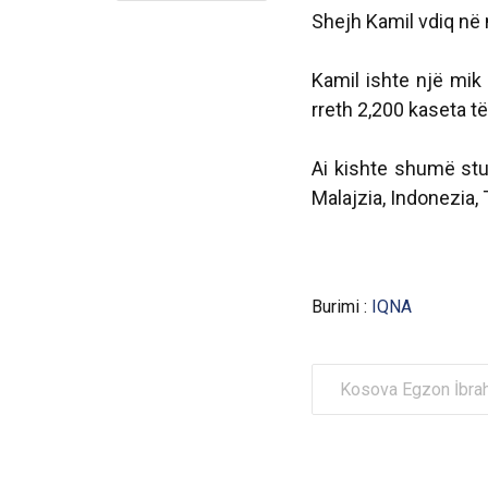
Shejh Kamil vdiq në
Kamil ishte një mik
rreth 2,200 kaseta të 
Ai kishte shumë stud
Malajzia, Indonezia, 
Burimi :
IQNA
Kosova Egzon İbr