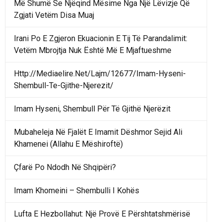
Më Shumë Se Njëqind Mësime Nga Një Lëvizje Që
Zgjati Vetëm Disa Muaj
Irani Po E Zgjeron Ekuacionin E Tij Të Parandalimit:
Vetëm Mbrojtja Nuk Është Më E Mjaftueshme
Http://Mediaelire.Net/Lajm/12677/Imam-Hyseni-
Shembull-Te-Gjithe-Njerezit/
Imam Hyseni, Shembull Për Të Gjithë Njerëzit
Mubaheleja Në Fjalët E Imamit Dëshmor Sejid Ali
Khamenei (Allahu E Mëshiroftë)
Çfarë Po Ndodh Në Shqipëri?
Imam Khomeini – Shembulli I Kohës
Lufta E Hezbollahut: Një Provë E Përshtatshmërisë