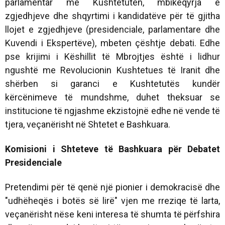
parlamentar me Kushtetutën, mbikëqyrja e
zgjedhjeve dhe shqyrtimi i kandidatëve për të gjitha
llojet e zgjedhjeve (presidenciale, parlamentare dhe
Kuvendi i Ekspertëve), mbeten çështje debati. Edhe
pse krijimi i Këshillit të Mbrojtjes është i lidhur
ngushtë me Revolucionin Kushtetues të Iranit dhe
shërben si garanci e Kushtetutës kundër
kërcënimeve të mundshme, duhet theksuar se
institucione të ngjashme ekzistojnë edhe në vende të
tjera, veçanërisht në Shtetet e Bashkuara.
Komisioni i Shteteve të Bashkuara për Debatet
Presidenciale
Pretendimi për të qenë një pionier i demokracisë dhe
"udhëheqës i botës së lirë" vjen me rreziqe të larta,
veçanërisht nëse keni interesa të shumta të përfshira