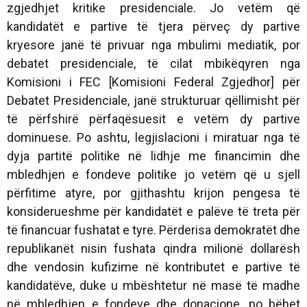
zgjedhjet kritike presidenciale. Jo vetëm që
kandidatët e partive të tjera përveç dy partive
kryesore janë të privuar nga mbulimi mediatik, por
debatet presidenciale, të cilat mbikëqyren nga
Komisioni i FEC [Komisioni Federal Zgjedhor] për
Debatet Presidenciale, janë strukturuar qëllimisht për
të përfshirë përfaqësuesit e vetëm dy partive
dominuese. Po ashtu, legjislacioni i miratuar nga të
dyja partitë politike në lidhje me financimin dhe
mbledhjen e fondeve politike jo vetëm që u sjell
përfitime atyre, por gjithashtu krijon pengesa të
konsiderueshme për kandidatët e palëve të treta për
të financuar fushatat e tyre. Përderisa demokratët dhe
republikanët nisin fushata qindra milionë dollarësh
dhe vendosin kufizime në kontributet e partive të
kandidatëve, duke u mbështetur në masë të madhe
në mbledhjen e fondeve dhe donacione, po bëhet