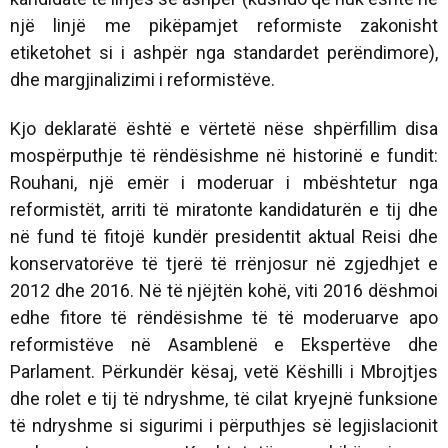
një linjë me pikëpamjet reformiste zakonisht
etiketohet si i ashpër nga standardet perëndimore),
dhe margjinalizimi i reformistëve.
Kjo deklaratë është e vërtetë nëse shpërfillim disa
mospërputhje të rëndësishme në historinë e fundit:
Rouhani, një emër i moderuar i mbështetur nga
reformistët, arriti të miratonte kandidaturën e tij dhe
në fund të fitojë kundër presidentit aktual Reisi dhe
konservatorëve të tjerë të rrënjosur në zgjedhjet e
2012 dhe 2016. Në të njëjtën kohë, viti 2016 dëshmoi
edhe fitore të rëndësishme të të moderuarve apo
reformistëve në Asamblenë e Ekspertëve dhe
Parlament. Përkundër kësaj, vetë Këshilli i Mbrojtjes
dhe rolet e tij të ndryshme, të cilat kryejnë funksione
të ndryshme si sigurimi i përputhjes së legjislacionit