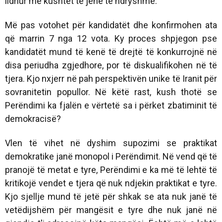
lidhur me kushtet të jenë të ndryshme.
Më pas votohet për kandidatët dhe konfirmohen ata
që marrin 7 nga 12 vota. Ky proces shpjegon pse
kandidatët mund të kenë të drejtë të konkurrojnë në
disa periudha zgjedhore, por të diskualifikohen në të
tjera. Kjo nxjerr në pah perspektivën unike të Iranit për
sovranitetin popullor. Në këtë rast, kush thotë se
Perëndimi ka fjalën e vërtetë sa i përket zbatiminit të
demokracisë?
Vlen të vihet në dyshim supozimi se praktikat
demokratike janë monopol i Perëndimit. Në vend që të
pranojë të metat e tyre, Perëndimi e ka më të lehtë të
kritikojë vendet e tjera që nuk ndjekin praktikat e tyre.
Kjo sjellje mund të jetë për shkak se ata nuk janë të
vetëdijshëm për mangësit e tyre dhe nuk janë në