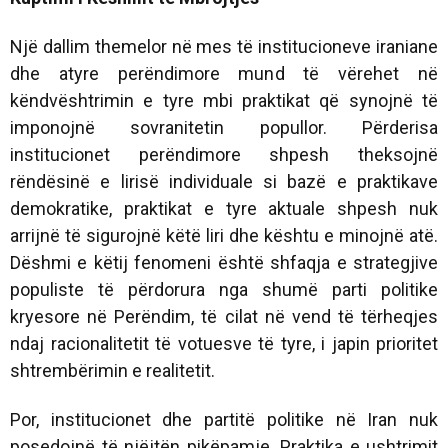
Një dallim themelor në mes të institucioneve iraniane
dhe atyre perëndimore mund të vërehet në
këndvështrimin e tyre mbi praktikat që synojnë të
imponojnë sovranitetin popullor. Përderisa
institucionet perëndimore shpesh theksojnë
rëndësinë e lirisë individuale si bazë e praktikave
demokratike, praktikat e tyre aktuale shpesh nuk
arrijnë të sigurojnë këtë liri dhe kështu e minojnë atë.
Dëshmi e këtij fenomeni është shfaqja e strategjive
populiste të përdorura nga shumë parti politike
kryesore në Perëndim, të cilat në vend të tërheqjes
ndaj racionalitetit të votuesve të tyre, i japin prioritet
shtrembërimin e realitetit.
Por, institucionet dhe partitë politike në Iran nuk
posedojnë të njëjtën pikëpamje. Praktika e ushtrimit