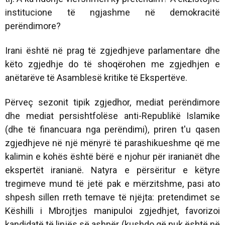
institucione të ngjashme në demokracitë
perëndimore?
Irani është në prag të zgjedhjeve parlamentare dhe
këto zgjedhje do të shoqërohen me zgjedhjen e
anëtarëve të Asamblesë kritike të Ekspertëve.
Përveç sezonit tipik zgjedhor, mediat perëndimore
dhe mediat persishtfolëse anti-Republikë Islamike
(dhe të financuara nga perëndimi), priren t'u qasen
zgjedhjeve në një mënyrë të parashikueshme që me
kalimin e kohës është bërë e njohur për iranianët dhe
ekspertët iranianë. Natyra e përsëritur e këtyre
tregimeve mund të jetë pak e mërzitshme, pasi ato
shpesh sillen rreth temave të njëjta: pretendimet se
Këshilli i Mbrojtjes manipuloi zgjedhjet, favorizoi
kandidatë të linjës së ashpër (kushdo që nuk është në