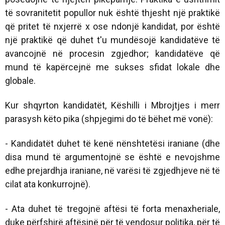
të sovranitetit popullor nuk është thjesht një praktikë
që pritet të nxjerrë x ose ndonjë kandidat, por është
një praktikë që duhet t'u mundësojë kandidatëve të
avancojnë në procesin zgjedhor; kandidatëve që
mund të kapërcejnë me sukses sfidat lokale dhe
globale.
Kur shqyrton kandidatët, Këshilli i Mbrojtjes i merr
parasysh këto pika (shpjegimi do të bëhet më vonë):
- Kandidatët duhet të kenë nënshtetësi iraniane (dhe
disa mund të argumentojnë se është e nevojshme
edhe prejardhja iraniane, në varësi të zgjedhjeve në të
cilat ata konkurrojnë).
- Ata duhet të tregojnë aftësi të forta menaxheriale,
duke përfshirë aftësinë për të vendosur politika, për të