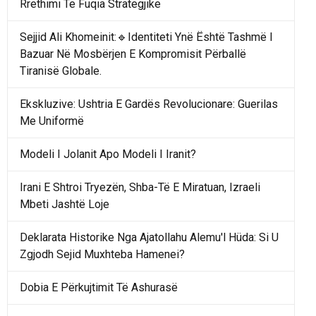
Rrethimi Te Fuqia Strategjike
Sejjid Ali Khomeinit:🔹Identiteti Ynë Është Tashmë I
Bazuar Në Mosbërjen E Kompromisit Përballë
Tiranisë Globale.
Ekskluzive: Ushtria E Gardës Revolucionare: Guerilas
Me Uniformë
Modeli I Jolanit Apo Modeli I Iranit?
Irani E Shtroi Tryezën, Shba-Të E Miratuan, Izraeli
Mbeti Jashtë Loje
Deklarata Historike Nga Ajatollahu Alemu'l Hüda: Si U
Zgjodh Sejid Muxhteba Hamenei?
Dobia E Përkujtimit Të Ashurasë