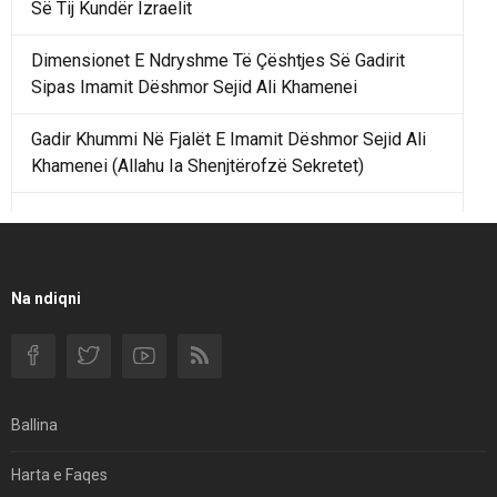
Së Tij Kundër Izraelit
Dimensionet E Ndryshme Të Çështjes Së Gadirit
Sipas Imamit Dëshmor Sejid Ali Khamenei
Gadir Khummi Në Fjalët E Imamit Dëshmor Sejid Ali
Khamenei (Allahu Ia Shenjtërofzë Sekretet)
Një Rend Rajonal I Udhëhequr Nga Irani Kundrejt Një
Rendi Rajonal Të Udhëhequr Nga Izraeli
Filmi I Shkurtër Iranian “Pasta Alfredo” Ka Udhëtuar
Na ndiqni
Për Në Shqipëri.
Si I Ndryshoi Rezistenca E Guximshme E Iranit
Ekuilibrat E Pushtetit Në Azinë Perëndimore?
Ballina
Hormuzi: Fillimi I Fundit Të Hegjemonisë Amerikane
Harta e Faqes