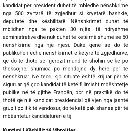
kandidat për president duhet të mbledhë nënshkrime
nga 500 zyrtarë të zgjedhur si kryetarë bashkie,
deputetë dhe këshilltarë. Nënshkrimet duhet të
mblidhen nga të paktën 30 njësi të ndryshme
administrative dhe nuk duhet të ketë më shumë se 50
nënshkrime nga një njësi. Duke qenë se do të
publikohen edhe nënshkrimet e këtyre të zgjedhurve,
që do të thotë se njerëzit mund të shohin se kë po
theksojnë, shumica po mendojnë dy herë për të
nënshkruar. Në teori, kjo situatë është krijuar për të
siguruar që çdo kandidat të ketë fillimisht mbështetje
publike në të gjithë Francën, por në praktikë do të
thotë që një kandidat presidencial që vjen nga jashtë
grupit politik të vendosur, do të ketë pak shanse për të
mbështetur kandidaturën e tij.
Kuptimi i Këshillit të Mbrojtjes