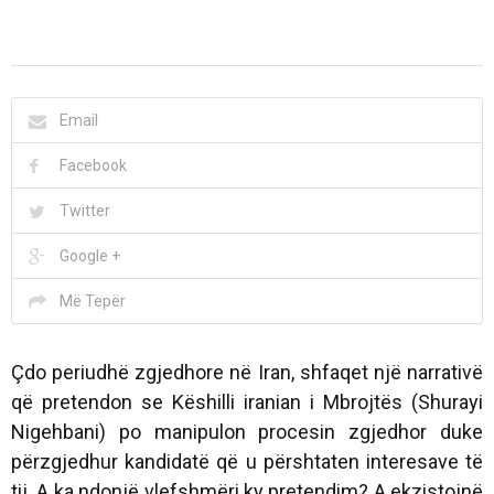
Email
Facebook
Twitter
Google +
Më Tepër
Çdo periudhë zgjedhore në Iran, shfaqet një narrativë
që pretendon se Këshilli iranian i Mbrojtës (Shurayi
Nigehbani) po manipulon procesin zgjedhor duke
përzgjedhur kandidatë që u përshtaten interesave të
tij. A ka ndonjë vlefshmëri ky pretendim? A ekzistojnë