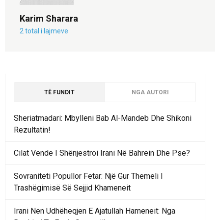
Karim Sharara
2 total i lajmeve
TË FUNDIT
NGA AUTORI
Sheriatmadari: Mbylleni Bab Al-Mandeb Dhe Shikoni
Rezultatin!
Cilat Vende I Shënjestroi Irani Në Bahrein Dhe Pse?
Sovraniteti Popullor Fetar: Një Gur Themeli I
Trashëgimisë Së Sejjid Khameneit
Irani Nën Udhëheqjen E Ajatullah Hameneit: Nga