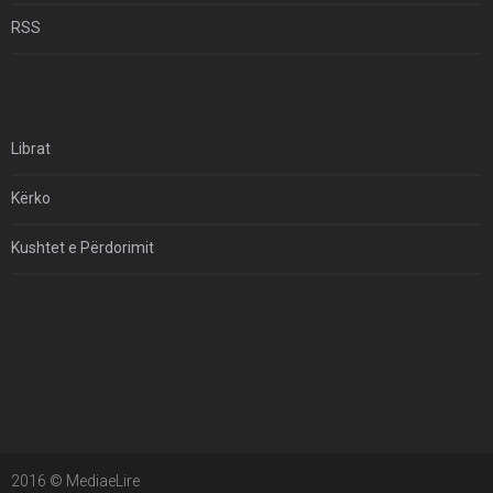
Për Çfarë Po Negocioni?
RSS
Librat
Kërko
Kushtet e Përdorimit
Kontakt
Të Drejtat e Autorit
2016 © MediaeLire