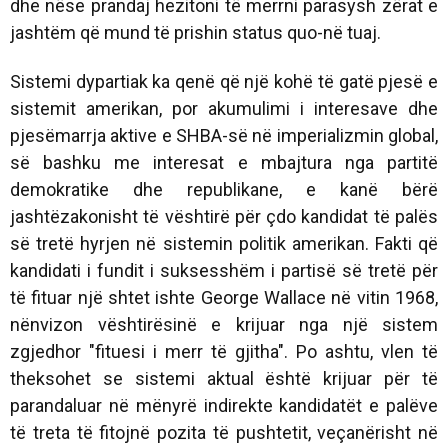
dhe nëse prandaj hezitoni të merrni parasysh zërat e
jashtëm që mund të prishin status quo-në tuaj.
Sistemi dypartiak ka qenë që një kohë të gatë pjesë e
sistemit amerikan, por akumulimi i interesave dhe
pjesëmarrja aktive e SHBA-së në imperializmin global,
së bashku me interesat e mbajtura nga partitë
demokratike dhe republikane, e kanë bërë
jashtëzakonisht të vështirë për çdo kandidat të palës
së tretë hyrjen në sistemin politik amerikan. Fakti që
kandidati i fundit i suksesshëm i partisë së tretë për
të fituar një shtet ishte George Wallace në vitin 1968,
nënvizon vështirësinë e krijuar nga një sistem
zgjedhor "fituesi i merr të gjitha". Po ashtu, vlen të
theksohet se sistemi aktual është krijuar për të
parandaluar në mënyrë indirekte kandidatët e palëve
të treta të fitojnë pozita të pushtetit, veçanërisht në