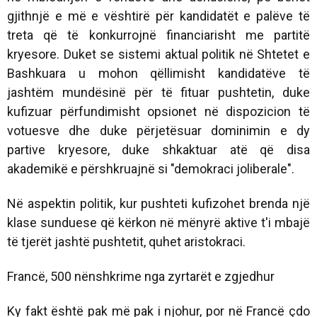
gjithnjë e më e vështirë për kandidatët e palëve të
treta që të konkurrojnë financiarisht me partitë
kryesore. Duket se sistemi aktual politik në Shtetet e
Bashkuara u mohon qëllimisht kandidatëve të
jashtëm mundësinë për të fituar pushtetin, duke
kufizuar përfundimisht opsionet në dispozicion të
votuesve dhe duke përjetësuar dominimin e dy
partive kryesore, duke shkaktuar atë që disa
akademikë e përshkruajnë si "demokraci joliberale".
Në aspektin politik, kur pushteti kufizohet brenda një
klase sunduese që kërkon në mënyrë aktive t'i mbajë
të tjerët jashtë pushtetit, quhet aristokraci.
Francë, 500 nënshkrime nga zyrtarët e zgjedhur
Ky fakt është pak më pak i njohur, por në Francë çdo