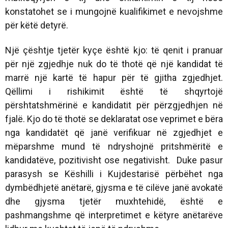
konstatohet se i mungojnë kualifikimet e nevojshme
për këtë detyrë.
Një çështje tjetër kyçe është kjo: të qenit i pranuar
për një zgjedhje nuk do të thotë që një kandidat të
marrë një kartë të hapur për të gjitha zgjedhjet.
Qëllimi i rishikimit është të shqyrtojë
përshtatshmërinë e kandidatit për përzgjedhjen në
fjalë. Kjo do të thotë se deklaratat ose veprimet e bëra
nga kandidatët që janë verifikuar në zgjedhjet e
mëparshme mund të ndryshojnë pritshmëritë e
kandidatëve, pozitivisht ose negativisht. Duke pasur
parasysh se Këshilli i Kujdestarisë përbëhet nga
dymbëdhjetë anëtarë, gjysma e të cilëve janë avokatë
dhe gjysma tjetër muxhtehidë, është e
pashmangshme që interpretimet e këtyre anëtarëve