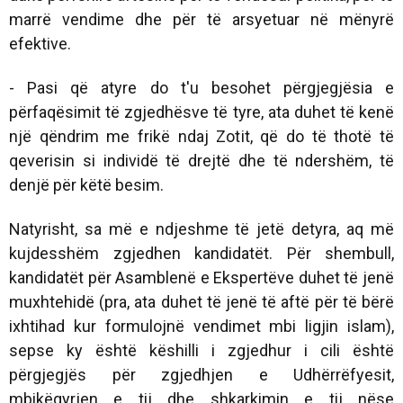
marrë vendime dhe për të arsyetuar në mënyrë
efektive.
- Pasi që atyre do t'u besohet përgjegjësia e
përfaqësimit të zgjedhësve të tyre, ata duhet të kenë
një qëndrim me frikë ndaj Zotit, që do të thotë të
qeverisin si individë të drejtë dhe të ndershëm, të
denjë për këtë besim.
Natyrisht, sa më e ndjeshme të jetë detyra, aq më
kujdesshëm zgjedhen kandidatët. Për shembull,
kandidatët për Asamblenë e Ekspertëve duhet të jenë
muxhtehidë (pra, ata duhet të jenë të aftë për të bërë
ixhtihad kur formulojnë vendimet mbi ligjin islam),
sepse ky është këshilli i zgjedhur i cili është
përgjegjës për zgjedhjen e Udhërrëfyesit,
mbikëqyrjen e tij dhe shkarkimin e tij nëse