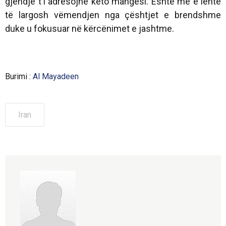
gjendje t'i adresojnë këto mangësi. Është më e lehtë
të largosh vëmendjen nga çështjet e brendshme
duke u fokusuar në kërcënimet e jashtme.
Burimi :
Al Mayadeen
Iran