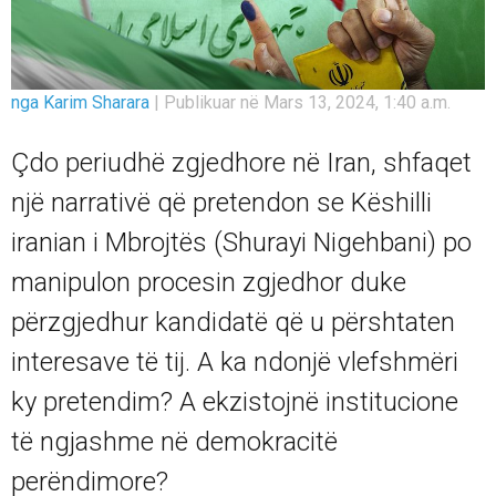
nga Karim Sharara
|
Publikuar në Mars 13, 2024, 1:40 a.m.
Çdo periudhë zgjedhore në Iran, shfaqet
një narrativë që pretendon se Këshilli
iranian i Mbrojtës (Shurayi Nigehbani) po
manipulon procesin zgjedhor duke
përzgjedhur kandidatë që u përshtaten
interesave të tij. A ka ndonjë vlefshmëri
ky pretendim? A ekzistojnë institucione
të ngjashme në demokracitë
perëndimore?