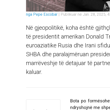
nga Pepe Escobar
|
Publikuar në Jan. 28, 2025, 4
Në gjeopolitikë, koha është gjith
të presidentit amerikan Donald 
euroaziatike Rusia dhe Irani sfi
SHBA dhe paralajmëruan presiden
marrëveshje të detajuar të partne
kaluar.
Bota po formësohet
ndryshojnë me shpej