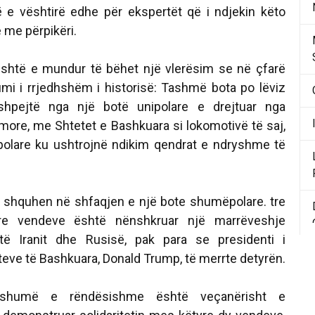
 e vështirë edhe për ekspertët që i ndjekin këto
 me përpikëri.
është e mundur të bëhet një vlerësim se në çfarë
umi i rrjedhshëm i historisë: Tashmë bota po lëviz
hpejtë nga një botë unipolare e drejtuar nga
ore, me Shtetet e Bashkuara si lokomotivë të saj,
olare ku ushtrojnë ndikim qendrat e ndryshme të
na shquhen në shfaqjen e një bote shumëpolare. tre
re vendeve është nënshkruar një marrëveshje
të Iranit dhe Rusisë, pak para se presidenti i
teve të Bashkuara, Donald Trump, të merrte detyrën.
 shumë e rëndësishme është veçanërisht e