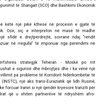
ëpunimit të Shangait (SCO) dhe Bashkimi Ekonomik
 këtë një pikë kthese në procesin e gjatë të
iatik. Ose, siç e interpreton në masë të madhe
jë sfidë e drejtpërdrejtë, sovrane ndaj "rendit
zuar në rregulla" të imponuar nga perëndimi në
ëpërfshirës strategjik Teheran - Moskë po rrit
ushat e sigurisë dhe mbrojtjes dhe i ka vënë një
villimit pa probleme të Korridorit Ndërkombëtar të
g (INSTC), një aks trans-Euraziatik që lidh Rusinë,
ke forcuar Iranin si një qendër kryesore tranziti për
lrat që u shiten partnerëve të ndryshëm afro-