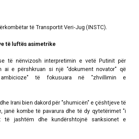
dërkombëtar të Transportit Veri-Jug (INSTC).
ve të luftës asimetrike
se të nënvizosh interpretimin e vetë Putinit për
ilin ai e përshkruan si një "dokument novator" që
 ambicioze" të fokusuara në "zhvillimin e
 dhe Irani bien dakord për "shumicën" e çështjeve të
e, janë kombe të pavarura dhe të dy qytetërimet "i
nit të jashtëm dhe kundërshtojnë sanksionet e