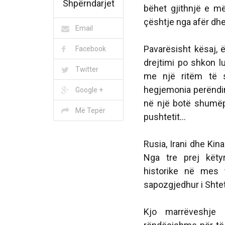
Shpërndarjet
bëhet gjithnjë e më
çështje nga afër dhe
Email
Pavarësisht kësaj, 
Facebook
drejtimi po shkon l
Twitter
me një ritëm të s
hegjemonia perëndim
Google +
në një botë shumëp
Më Tepër
pushtetit...
Rusia, Irani dhe Ki
Nga tre prej këty
historike në mes 
sapozgjedhur i Shte
Kjo marrëveshje