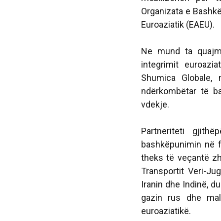
Organizata e Bashk
Euroaziatik (EAEU).
Ne mund ta quajmë
integrimit euroaz
Shumica Globale, n
ndërkombëtar të ba
vdekje.
Partneriteti gjith
bashkëpunimin në f
theks të veçantë zh
Transportit Veri-Ju
Iranin dhe Indinë, du
gazin rus dhe mal
euroaziatikë.