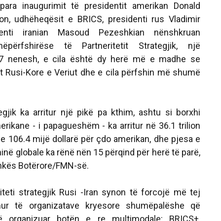
para inaugurimit të presidentit amerikan Donald
n, udhëheqësit e BRICS, presidenti rus Vladimir
enti iranian Masoud Pezeshkian nënshkruan
hëpërfshirëse të Partneritetit Strategjik, një
47 nenesh, e cila është dy herë më e madhe se
t Rusi-Kore e Veriut dhe e cila përfshin më shumë
egjik ka arritur një pikë pa kthim, ashtu si borxhi
rikane - i papagueshëm - ka arritur në 36.1 trilion
me 106.4 mijë dollarë për çdo amerikan, dhe pjesa e
ë globale ka rënë nën 15 përqind për herë të parë,
ankës Botërore/FMN-së.
iteti strategjik Rusi -Iran synon të forcojë më tej
dhur të organizatave kryesore shumëpalëshe që
ë organizuar botën e re multimodale: BRICS+,