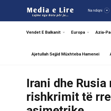
Na ndiqni
Vendet E Balkanit
Europa
Azia-Pa
Ajetullah Sejjid Müxhteba Hamenei
Irani dhe Rusia 
rishkrimit të rr
asimetrike