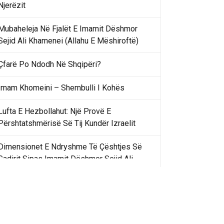
Njerëzit
Mubaheleja Në Fjalët E Imamit Dëshmor
Sejid Ali Khamenei (Allahu E Mëshiroftë)
Çfarë Po Ndodh Në Shqipëri?
Imam Khomeini – Shembulli I Kohës
Lufta E Hezbollahut: Një Provë E
Përshtatshmërisë Së Tij Kundër Izraelit
Dimensionet E Ndryshme Të Çështjes Së
Gadirit Sipas Imamit Dëshmor Sejid Ali
Khamenei
Gadir Khummi Në Fjalët E Imamit Dëshmor
Sejid Ali Khamenei (Allahu Ia Shenjtërofzë
Sekretet)