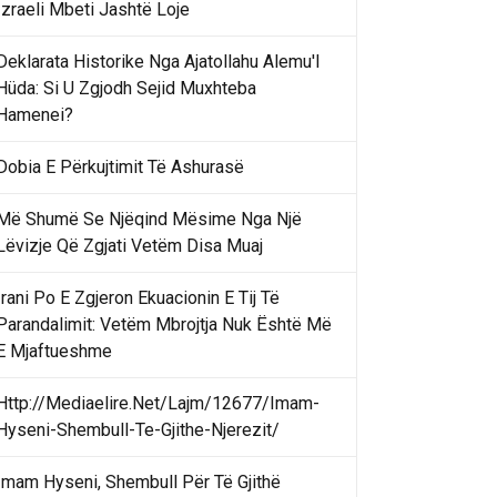
Izraeli Mbeti Jashtë Loje
Deklarata Historike Nga Ajatollahu Alemu'l
Hüda: Si U Zgjodh Sejid Muxhteba
Hamenei?
Dobia E Përkujtimit Të Ashurasë
Më Shumë Se Njëqind Mësime Nga Një
Lëvizje Që Zgjati Vetëm Disa Muaj
Irani Po E Zgjeron Ekuacionin E Tij Të
Parandalimit: Vetëm Mbrojtja Nuk Është Më
E Mjaftueshme
Http://Mediaelire.Net/Lajm/12677/Imam-
Hyseni-Shembull-Te-Gjithe-Njerezit/
Imam Hyseni, Shembull Për Të Gjithë