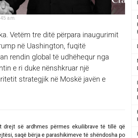
:45 a.m.
çka. Vetëm tre ditë përpara inaugurimit
Trump në Uashington, fuqitë
duan rendin global të udhëhequr nga
tin e ri duke nënshkruar një
ritetit strategjik në Moskë javën e
 drejt së ardhmes përmes ekuilibrave të tillë që
tësi, saqë bërja e parashikimeve të shëndosha po