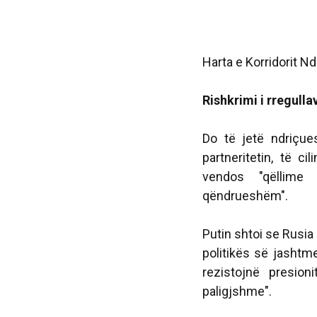
Harta e Korridorit N
Rishkrimi i rregulla
Do të jetë ndriçue
partneritetin, të c
vendos "qëllime
qëndrueshëm".
Putin shtoi se Rusia
politikës së jashtm
rezistojnë presio
paligjshme".