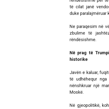
rëndësishme për të 
të cilat janë vend
duke paralajmëruar k
Ne paraqesim në vë
zbulime të jasht
rëndësishme.
Në prag të Trumpi
historike
Javën e kaluar, fuqi
të udhëhequr nga 
nënshkruar një marr
Moskë.
Në gjeopolitikë, ko