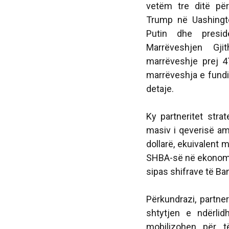
vetëm tre ditë për
Trump në Uashingto
Putin dhe presid
Marrëveshjen Gjit
marrëveshje prej 
marrëveshja e fundi
detaje.
Ky partneritet strat
masiv i qeverisë ame
dollarë, ekuivalent 
SHBA-së në ekonomin
sipas shifrave të B
Përkundrazi, partner
shtytjen e ndërli
mobilizohen për t