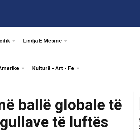
cifik
Lindja E Mesme
Amerike
Kulturë - Art - Fe
në ballë globale të
egullave të luftës