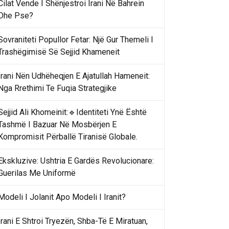
Cilat Vende I Shënjestroi Irani Në Bahrein
Dhe Pse?
Sovraniteti Popullor Fetar: Një Gur Themeli I
Trashëgimisë Së Sejjid Khameneit
Irani Nën Udhëheqjen E Ajatullah Hameneit:
Nga Rrethimi Te Fuqia Strategjike
Sejjid Ali Khomeinit:🔹Identiteti Ynë Është
Tashmë I Bazuar Në Mosbërjen E
Kompromisit Përballë Tiranisë Globale.
Ekskluzive: Ushtria E Gardës Revolucionare:
Guerilas Me Uniformë
Modeli I Jolanit Apo Modeli I Iranit?
Irani E Shtroi Tryezën, Shba-Të E Miratuan,