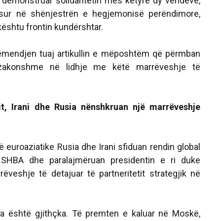
demonstruar solidaritetin mes këtyre dy vendeve,
osur në shënjestrën e hegjemonisë perëndimore,
ështu frontin kundërshtar.
mendjen tuaj artikullin e mëposhtëm që përmban
ëzakonshme në lidhje me këtë marrëveshje të
t, Irani dhe Rusia nënshkruan një marrëveshje
të euroaziatike Rusia dhe Irani sfiduan rendin global
SHBA dhe paralajmëruan presidentin e ri duke
ëveshje të detajuar të partneritetit strategjik në
ha është gjithçka. Të premten e kaluar në Moskë,