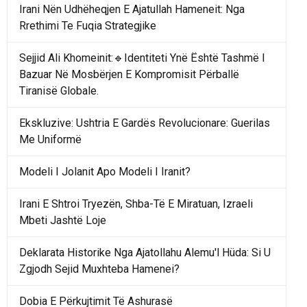
Irani Nën Udhëheqjen E Ajatullah Hameneit: Nga
Rrethimi Te Fuqia Strategjike
Sejjid Ali Khomeinit:🔹Identiteti Ynë Është Tashmë I
Bazuar Në Mosbërjen E Kompromisit Përballë
Tiranisë Globale.
Ekskluzive: Ushtria E Gardës Revolucionare: Guerilas
Me Uniformë
Modeli I Jolanit Apo Modeli I Iranit?
Irani E Shtroi Tryezën, Shba-Të E Miratuan, Izraeli
Mbeti Jashtë Loje
Deklarata Historike Nga Ajatollahu Alemu'l Hüda: Si U
Zgjodh Sejid Muxhteba Hamenei?
Dobia E Përkujtimit Të Ashurasë