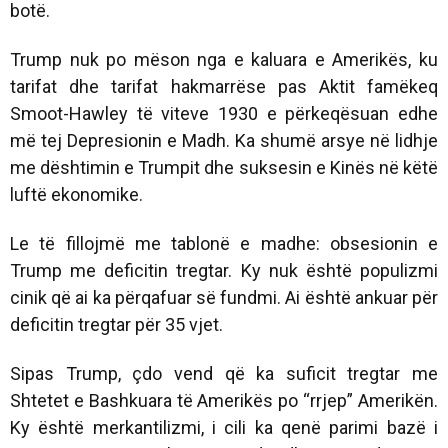
botë.
Trump nuk po mëson nga e kaluara e Amerikës, ku
tarifat dhe tarifat hakmarrëse pas Aktit famëkeq
Smoot-Hawley të viteve 1930 e përkeqësuan edhe
më tej Depresionin e Madh. Ka shumë arsye në lidhje
me dështimin e Trumpit dhe suksesin e Kinës në këtë
luftë ekonomike.
Le të fillojmë me tablonë e madhe: obsesionin e
Trump me deficitin tregtar. Ky nuk është populizmi
cinik që ai ka përqafuar së fundmi. Ai është ankuar për
deficitin tregtar për 35 vjet.
Sipas Trump, çdo vend që ka suficit tregtar me
Shtetet e Bashkuara të Amerikës po “rrjep” Amerikën.
Ky është merkantilizmi, i cili ka qenë parimi bazë i