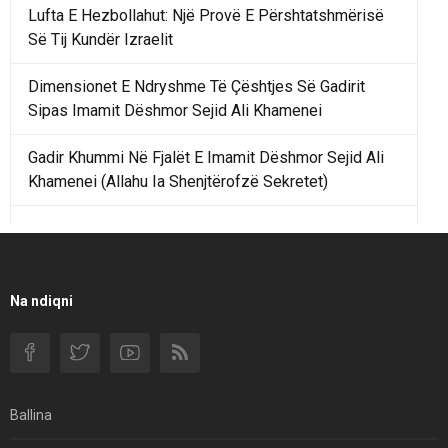
Lufta E Hezbollahut: Një Provë E Përshtatshmërisë
Së Tij Kundër Izraelit
Dimensionet E Ndryshme Të Çështjes Së Gadirit
Sipas Imamit Dëshmor Sejid Ali Khamenei
Gadir Khummi Në Fjalët E Imamit Dëshmor Sejid Ali
Khamenei (Allahu Ia Shenjtërofzë Sekretet)
Një Rend Rajonal I Udhëhequr Nga Irani Kundrejt Një
Rendi Rajonal Të Udhëhequr Nga Izraeli
Filmi I Shkurtër Iranian “Pasta Alfredo” Ka Udhëtuar
Na ndiqni
Për Në Shqipëri.
Si I Ndryshoi Rezistenca E Guximshme E Iranit
Ekuilibrat E Pushtetit Në Azinë Perëndimore?
Ballina
Hormuzi: Fillimi I Fundit Të Hegjemonisë Amerikane