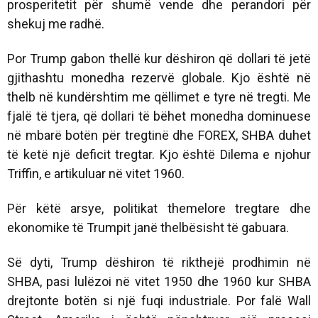
prosperitetit për shumë vende dhe perandori për
shekuj me radhë.
Por Trump gabon thellë kur dëshiron që dollari të jetë
gjithashtu monedha rezervë globale. Kjo është në
thelb në kundërshtim me qëllimet e tyre në tregti. Me
fjalë të tjera, që dollari të bëhet monedha dominuese
në mbarë botën për tregtinë dhe FOREX, SHBA duhet
të ketë një deficit tregtar. Kjo është Dilema e njohur
Triffin, e artikuluar në vitet 1960.
Për këtë arsye, politikat themelore tregtare dhe
ekonomike të Trumpit janë thelbësisht të gabuara.
Së dyti, Trump dëshiron të rikthejë prodhimin në
SHBA, pasi lulëzoi në vitet 1950 dhe 1960 kur SHBA
drejtonte botën si një fuqi industriale. Por falë Wall