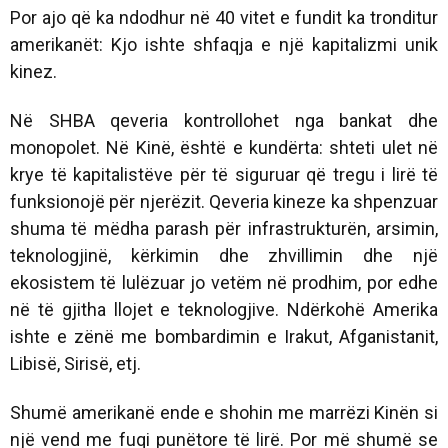
Por ajo që ka ndodhur në 40 vitet e fundit ka tronditur
amerikanët: Kjo ishte shfaqja e një kapitalizmi unik
kinez.
Në SHBA qeveria kontrollohet nga bankat dhe
monopolet. Në Kinë, është e kundërta: shteti ulet në
krye të kapitalistëve për të siguruar që tregu i lirë të
funksionojë për njerëzit. Qeveria kineze ka shpenzuar
shuma të mëdha parash për infrastrukturën, arsimin,
teknologjinë, kërkimin dhe zhvillimin dhe një
ekosistem të lulëzuar jo vetëm në prodhim, por edhe
në të gjitha llojet e teknologjive. Ndërkohë Amerika
ishte e zënë me bombardimin e Irakut, Afganistanit,
Libisë, Sirisë, etj.
Shumë amerikanë ende e shohin me marrëzi Kinën si
një vend me fuqi punëtore të lirë. Por më shumë se