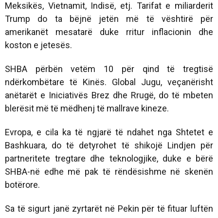
Meksikës, Vietnamit, Indisë, etj. Tarifat e miliarderit
Trump do ta bëjnë jetën më të vështirë për
amerikanët mesatarë duke rritur inflacionin dhe
koston e jetesës.
SHBA përbën vetëm 10 për qind të tregtisë
ndërkombëtare të Kinës. Global Jugu, veçanërisht
anëtarët e Iniciativës Brez dhe Rrugë, do të mbeten
blerësit më të mëdhenj të mallrave kineze.
Evropa, e cila ka të ngjarë të ndahet nga Shtetet e
Bashkuara, do të detyrohet të shikojë Lindjen për
partneritete tregtare dhe teknologjike, duke e bërë
SHBA-në edhe më pak të rëndësishme në skenën
botërore.
Sa të sigurt janë zyrtarët në Pekin për të fituar luftën