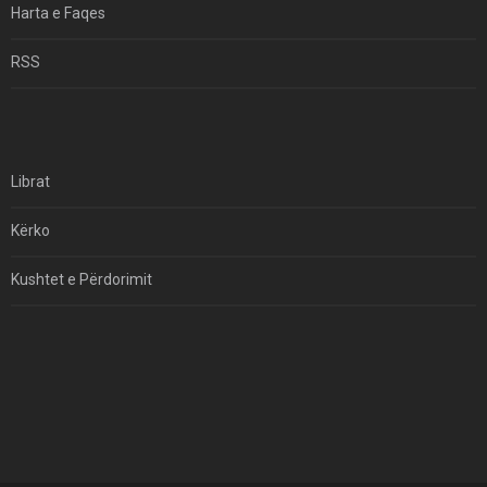
Harta e Faqes
Për Çfarë Po Negocioni?
RSS
Librat
Kërko
Kushtet e Përdorimit
Kontakt
Të Drejtat e Autorit