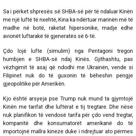
Sa i përket shpresës së SHBA-së për të ndaluar Kinën
me një luftë të nxehtë, Kina ka ndërtuar marinën më të
madhe në botë, raketat hipersonike, madje edhe
avionët luftarakë të gjeneratës së 6-të.
Çdo lojë lufte (simulim) nga Pentagoni tregon
humbjen e SHBA-së ndaj Kinës. Gjithashtu, pas
vëzhgimit të asaj që ndodhi me Ukrainën, vende si
Filipinet nuk do të guxonin të bëheshin pengje
gjeopolitike për Amerikën.
Kjo është arsyeja pse Trump nuk mund ta gjymtojë
Kinën me tarifat dhe luftërat e tij tregtare. Dhe nëse
nuk planifikon të vendosë tarifa për çdo vend tregtar,
kompanitë dhe konsumatorët amerikanë do të
importojnë mallra kineze duke i ridrejtuar ato përmes