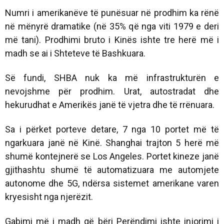
Numri i amerikanëve të punësuar në prodhim ka rënë
në mënyrë dramatike (në 35% që nga viti 1979 e deri
më tani). Prodhimi bruto i Kinës ishte tre herë më i
madh se ai i Shteteve të Bashkuara.
Së fundi, SHBA nuk ka më infrastrukturën e
nevojshme për prodhim. Urat, autostradat dhe
hekurudhat e Amerikës janë të vjetra dhe të rrënuara.
Sa i përket porteve detare, 7 nga 10 portet më të
ngarkuara janë në Kinë. Shanghai trajton 5 herë më
shumë kontejnerë se Los Angeles. Portet kineze janë
gjithashtu shumë të automatizuara me automjete
autonome dhe 5G, ndërsa sistemet amerikane varen
kryesisht nga njerëzit.
Gabimi më i madh që bëri Perëndimi ishte injorimi i