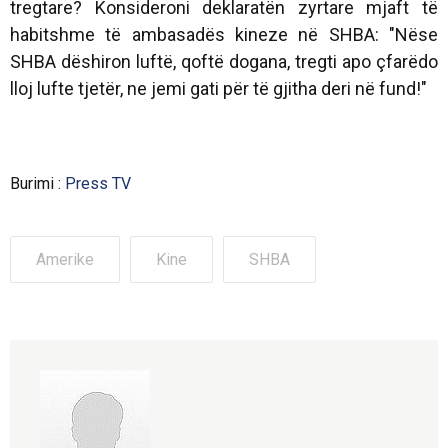
tregtare? Konsideroni deklaratën zyrtare mjaft të
habitshme të ambasadës kineze në SHBA: "Nëse
SHBA dëshiron luftë, qoftë dogana, tregti apo çfarëdo
lloj lufte tjetër, ne jemi gati për të gjitha deri në fund!"
Burimi :
Press TV
Amerike
Kine
SHBA