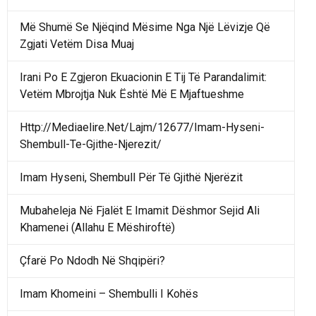
Më Shumë Se Njëqind Mësime Nga Një Lëvizje Që
Zgjati Vetëm Disa Muaj
Irani Po E Zgjeron Ekuacionin E Tij Të Parandalimit:
Vetëm Mbrojtja Nuk Është Më E Mjaftueshme
Http://Mediaelire.Net/Lajm/12677/Imam-Hyseni-
Shembull-Te-Gjithe-Njerezit/
Imam Hyseni, Shembull Për Të Gjithë Njerëzit
Mubaheleja Në Fjalët E Imamit Dëshmor Sejid Ali
Khamenei (Allahu E Mëshiroftë)
Çfarë Po Ndodh Në Shqipëri?
Imam Khomeini – Shembulli I Kohës