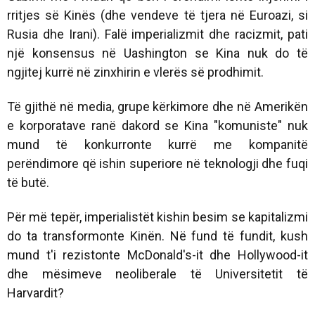
rritjes së Kinës (dhe vendeve të tjera në Euroazi, si
Rusia dhe Irani). Falë imperializmit dhe racizmit, pati
një konsensus në Uashington se Kina nuk do të
ngjitej kurrë në zinxhirin e vlerës së prodhimit.
Të gjithë në media, grupe kërkimore dhe në Amerikën
e korporatave ranë dakord se Kina "komuniste" nuk
mund të konkurronte kurrë me kompanitë
perëndimore që ishin superiore në teknologji dhe fuqi
të butë.
Për më tepër, imperialistët kishin besim se kapitalizmi
do ta transformonte Kinën. Në fund të fundit, kush
mund t'i rezistonte McDonald's-it dhe Hollywood-it
dhe mësimeve neoliberale të Universitetit të
Harvardit?