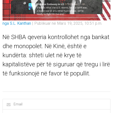
nga S.L. Kanthan
|
Publikuar në Mars 19, 2025, 10:51 p.m.
Në SHBA qeveria kontrollohet nga bankat
dhe monopolet. Në Kinë, është e
kundërta: shteti ulet në krye të
kapitalistëve për të siguruar që tregu i lirë
të funksionojë në favor të popullit.
Email