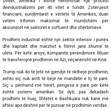
Street, Amerika i është nënshtruar një procesi
deindustrializimi për 40 vitet e fundit. Zotëruesit
financiarë, sundimtarët e vërtetë të Amerikës, duan
vetëm kthimin maksimal të mundshëm për
aksionerët në sektorët e softuerit dhe shërbimeve.
Prodhimi industrial është një sektor intensiv i punës
dhe kapitalit dhe marzhet e fitimit janë shumë të
ulëta. Për këtë arsye, kompanitë perëndimore filluan
të transferojnë prodhimin në Azi, veçanërisht në Kinë.
Trump nuk do të jetë në gjendje të rikthejë prodhimin,
ashtu siç nuk arriti të bëjë në mandatin e tij të parë.
Siç u përmend më herët, pengesa e parë për këtë
është sistemi amerikan. Së dyti, pas dekadash
prodhimi të huaj, Shtetet e Bashkuara nuk kanë më
aftësi apo dëshirë për të punuar në prodhimin vendas.