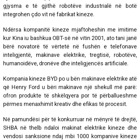
gjysma e të gjithë robotëve industrialë në botë
integrohen çdo vit në fabrikat kineze.
Ndërsa kompanitë kineze mjaftoheshin me imitime
kur Kina iu bashkua OBT-së në vitin 2001, ato tani janë
bërë novatorë të vërtetë në fushën e telefonave
inteligjentë, makinave elektrike, tregtisë, robotëve,
humanoidëve, dronëve dhe inteligjencës artificiale.
Kompania kineze BYD po u bën makinave elektrike atë
që Henry Ford u bëri makinave një shekull më parë:
ofron produkte të shkëlqyera por të përballueshme
përmes menaxhimit kreativ dhe efikas të procesit.
Në pamundësi për të konkurruar në mënyrë të drejtë,
SHBA në thelb ndaloi makinat elektrike kineze dhe
vendosi sanksione ndaj mbi 1000 kompanive kineze