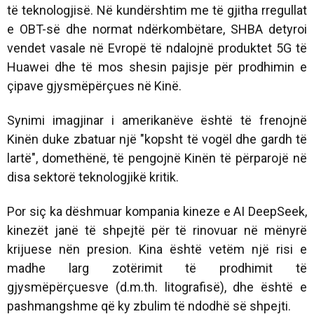
të teknologjisë. Në kundërshtim me të gjitha rregullat
e OBT-së dhe normat ndërkombëtare, SHBA detyroi
vendet vasale në Evropë të ndalojnë produktet 5G të
Huawei dhe të mos shesin pajisje për prodhimin e
çipave gjysmëpërçues në Kinë.
Synimi imagjinar i amerikanëve është të frenojnë
Kinën duke zbatuar një "kopsht të vogël dhe gardh të
lartë", domethënë, të pengojnë Kinën të përparojë në
disa sektorë teknologjikë kritik.
Por siç ka dëshmuar kompania kineze e AI DeepSeek,
kinezët janë të shpejtë për të rinovuar në mënyrë
krijuese nën presion. Kina është vetëm një risi e
madhe larg zotërimit të prodhimit të
gjysmëpërçuesve (d.m.th. litografisë), dhe është e
pashmangshme që ky zbulim të ndodhë së shpejti.