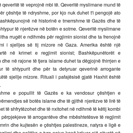
ë qeveritë të veprojnë mbi të. Qeveritë myslimane mund të
për çështje të ndryshme, por kjo nuk duhet t'i pengojë ato
ashkëpunojnë në historinë e tmerrshme të Gazës dhe të
shtypur të njerëzve në botën e sotme. Qeveritë myslimane
jitha rrugët e ndihmës për regjimin sionist dhe ta frenojnë
mi i sjelljes së tij mizore në Gaza. Amerika është një
rtë në krimet e regjimit sionist; Bashkëpunëtorët e
dhe në rajone të tjera islame duhet ta dëgjojnë thirrjen e
ur të shtypurit dhe për ta detyruar qeverinë arrogante
të sjellje mizore. Rituali i pafajësisë gjatë Haxhit është
.
shme e popullit të Gazës e ka vendosur çështjen e
vëmendjes së botës islame dhe të gjithë njerëzve të lirë të
t të shfrytëzohet dhe të nxitohet në ndihmë të këtij kombi
t përpjekjeve të arrogantëve dhe mbështetësve të regjimit
emrin dhe kujtesën e çështjes palestineze, natyra e ligë e
gjimi dhe politika e tyre naive kanë krijuar një situatë në