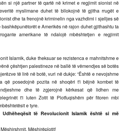
ën si një partner të qartë në krimet e regjimit sionist në
veritë myslimane duhet të bllokojnë të gjitha rrugët e
onist dhe ta frenojnë kriminelin nga vazhdimi i sjelljes së
e bashkëpunëtorët e Amerikës në rajon duhet gjithashtu ta
rrogante amerikane të ndalojë mbështetjen e regjimit
onit Islamik, duke theksuar se rezistenca e mahnitshme e
 vënë çështjen palestineze në ballë të vëmendjes së botës
njerëzve të lirë në botë, vuri në dukje: “Është e nevojshme
a që posedojnë pozita në shoqëri t'i bëjnë kombet të
 ndjeshme dhe të zgjerojnë kërkesat që lidhen me
legrinët t'i luten Zotit të Plotfuqishëm për fitoren mbi
mbështetësit e tyre.
ë Udhëheqësit të Revolucionit Islamik është si më
 Mëshirshmit, Mëshirëplotit!