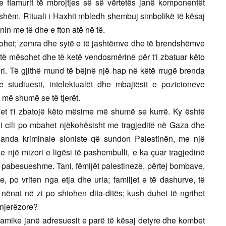
e flamurit të mbrojtjes së së vërtetës janë komponentët
shëm. Rituali i Haxhit mbledh shembuj simbolikë të kësaj
nin me të dhe e fton atë në të.
gjohet; zemra dhe sytë e të jashtëmve dhe të brendshëmve
të mësohet dhe të ketë vendosmërinë për t'i zbatuar këto
 Të gjithë mund të bëjnë një hap në këtë rrugë brenda
he studiuesit, intelektualët dhe mbajtësit e pozicioneve
 më shumë se të tjerët.
het t'i zbatojë këto mësime më shumë se kurrë. Ky është
, i cili po mbahet njëkohësisht me tragjeditë në Gaza dhe
anda kriminale sioniste që sundon Palestinën, me një
e një mizori e ligësi të pashembullt, e ka çuar tragjedinë
 pabesueshme. Tani, fëmijët palestinezë, përtej bombave,
 po vriten nga etja dhe uria; familjet e të dashurve, të
e nënat në zi po shtohen dita-ditës; kush duhet të ngrihet
 njerëzore?
lamike janë adresuesit e parë të kësaj detyre dhe kombet