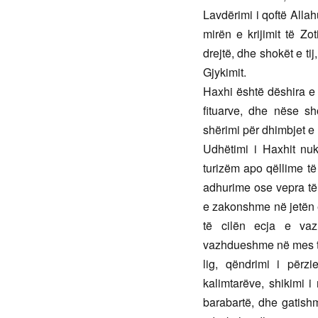
Lavdërimi i qoftë Allah
mirën e krijimit të Zo
drejtë, dhe shokët e ti
Gjykimit.
Haxhi është dëshira e 
fituarve, dhe nëse sh
shërimi për dhimbjet e 
Udhëtimi i Haxhit nuk
turizëm apo qëllime të
adhurime ose vepra të 
e zakonshme në jetën e
të cilën ecja e vaz
vazhdueshme në mes të
lig, qëndrimi i përz
kalimtarëve, shikimi i
barabartë, dhe gatishm