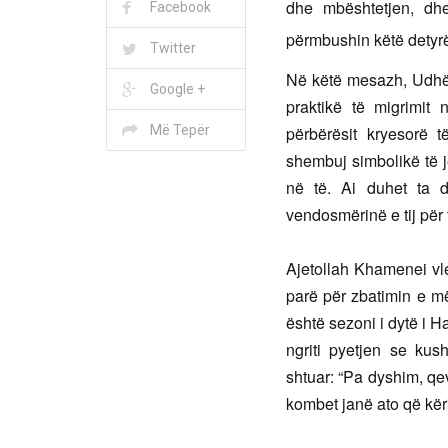
dhe mbështetjen, dhe
Facebook
përmbushin këtë detyr
Twitter
Në këtë mesazh, Udhëh
Google +
praktikë të migrimit
Më Tepër
përbërësit kryesorë t
shembuj simbolikë të 
në të. Ai duhet ta d
vendosmërinë e tij për 
Ajetollah Khamenei vl
parë për zbatimin e më
është sezoni i dytë i H
ngriti pyetjen se kus
shtuar: “Pa dyshim, qev
kombet janë ato që kërk