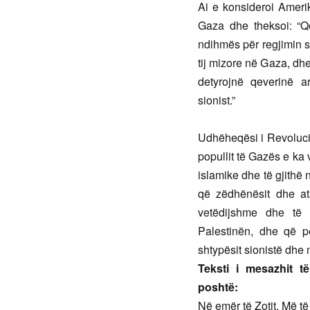
Ai e konsideroi Amerik
Gaza dhe theksoi: “Qe
ndihmës për regjimin si
tij mizore në Gaza, dh
detyrojnë qeverinë a
sionist.”
Udhëheqësi i Revoluci
popullit të Gazës e ka
islamike dhe të gjithë 
që zëdhënësit dhe at
vetëdijshme dhe të
Palestinën, dhe që pe
shtypësit sionistë dhe 
Teksti i mesazhit t
poshtë:
Në emër të Zotit, Më të