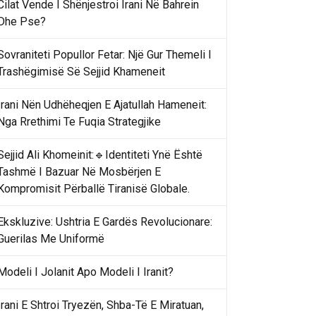
Cilat Vende I Shënjestroi Irani Në Bahrein
Dhe Pse?
Sovraniteti Popullor Fetar: Një Gur Themeli I
Trashëgimisë Së Sejjid Khameneit
Irani Nën Udhëheqjen E Ajatullah Hameneit:
Nga Rrethimi Te Fuqia Strategjike
Sejjid Ali Khomeinit:🔹Identiteti Ynë Është
Tashmë I Bazuar Në Mosbërjen E
Kompromisit Përballë Tiranisë Globale.
Ekskluzive: Ushtria E Gardës Revolucionare:
Guerilas Me Uniformë
Modeli I Jolanit Apo Modeli I Iranit?
Irani E Shtroi Tryezën, Shba-Të E Miratuan,