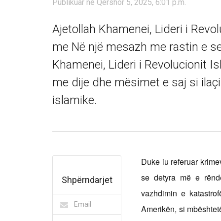
Publikuar në Qershor 5, 2025, 6:01 p.m.
Ajetollah Khamenei, Lideri i Revol
me Në një mesazh me rastin e sezon
Khamenei, Lideri i Revolucionit I
me dije dhe mësimet e saj si ila
islamike.
Duke iu referuar krimev
se detyra më e rënd
Shpërndarjet
vazhdimin e katastro
Email
Amerikën, si mbështetë