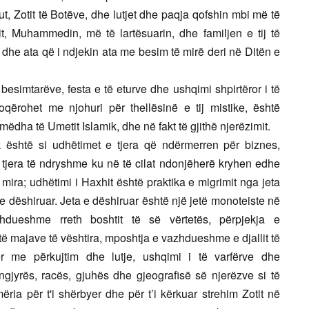
ut, Zotit të Botëve, dhe lutjet dhe paqja qofshin mbi më të
tit, Muhammedin, më të lartësuarin, dhe familjen e tij të
j, dhe ata që i ndjekin ata me besim të mirë deri në Ditën e
besimtarëve, festa e të eturve dhe ushqimi shpirtëror i të
oqërohet me njohuri për thellësinë e tij mistike, është
mëdha të Umetit Islamik, dhe në fakt të gjithë njerëzimit.
 është si udhëtimet e tjera që ndërmerren për biznes,
 tjera të ndryshme ku në të cilat ndonjëherë kryhen edhe
mira; udhëtimi i Haxhit është praktika e migrimit nga jeta
 dëshiruar. Jeta e dëshiruar është një jetë monoteiste në
hdueshme rreth boshtit të së vërtetës, përpjekja e
 majave të vështira, mposhtja e vazhdueshme e djallit të
ier me përkujtim dhe lutje, ushqimi i të varfërve dhe
 ngjyrës, racës, gjuhës dhe gjeografisë së njerëzve si të
ëria për t'i shërbyer dhe për t’i kërkuar strehim Zotit në