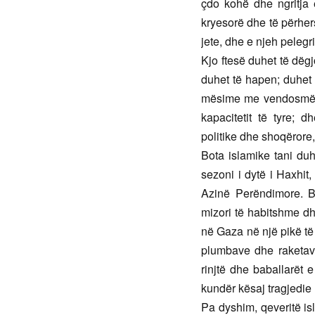
çdo kohë dhe ngritja 
kryesorë dhe të përher
jete, dhe e njeh pelegri
Kjo ftesë duhet të dë
duhet të hapen; duhet 
mësime me vendosmëri.
kapacitetit të tyre; d
politike dhe shoqërore,
Bota islamike tani du
sezoni i dytë i Haxhit
Azinë Perëndimore. B
mizori të habitshme dh
në Gaza në një pikë të
plumbave dhe raketave,
rinjtë dhe baballarët 
kundër kësaj tragjedie
Pa dyshim, qeveritë is