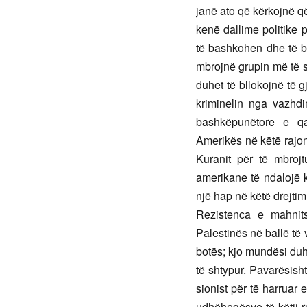
janë ato që kërkojnë q
kenë dallime politike 
të bashkohen dhe të b
mbrojnë grupin më të 
duhet të bllokojnë të g
kriminelin nga vazhdi
bashkëpunëtore e qa
Amerikës në këtë rajon 
Kuranit për të mbrojt
amerikane të ndalojë kë
një hap në këtë drejtim
Rezistenca e mahnit
Palestinës në ballë të 
botës; kjo mundësi duhe
të shtypur. Pavarësish
sionist për të harruar 
udhëheqësve të këtij re