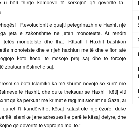
 u bëri thirrje kombeve të kërkojnë që qeveritë ta
ë.
eqësi i Revolucionit e quajti pelegrinazhin e Haxhit një
 nga jeta e zakonshme në jetën monoteiste. Ai renditi
ë jetës monoteiste dhe tha: “Rituali i Haxhit bashkon
jetës monoteiste dhe e njeh haxhiun me të dhe e fton atë
ëgjojë këtë ftesë, të mësojë prej saj dhe të forcojë
të zbatuar mësimet e saj.
erësoi se bota islamike ka më shumë nevojë se kurrë më
simeve të Haxhit, dhe duke theksuar se Haxhi i këtij viti
axhit që ka përkuar me krimet e regjimit sionist në Gaza, ai
h duhet t'i kundërvihet kësaj katastrofe njerëzore, duke
eritë islamike janë adresuesit e parë të kësaj detyre, dhe
ojnë që qeveritë të veprojnë mbi të.”