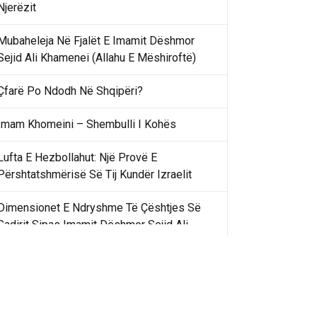
Njerëzit
Mubaheleja Në Fjalët E Imamit Dëshmor
Sejid Ali Khamenei (Allahu E Mëshiroftë)
Çfarë Po Ndodh Në Shqipëri?
Imam Khomeini – Shembulli I Kohës
Lufta E Hezbollahut: Një Provë E
Përshtatshmërisë Së Tij Kundër Izraelit
Dimensionet E Ndryshme Të Çështjes Së
Gadirit Sipas Imamit Dëshmor Sejid Ali
Khamenei
Gadir Khummi Në Fjalët E Imamit Dëshmor
Sejid Ali Khamenei (Allahu Ia Shenjtërofzë
Sekretet)