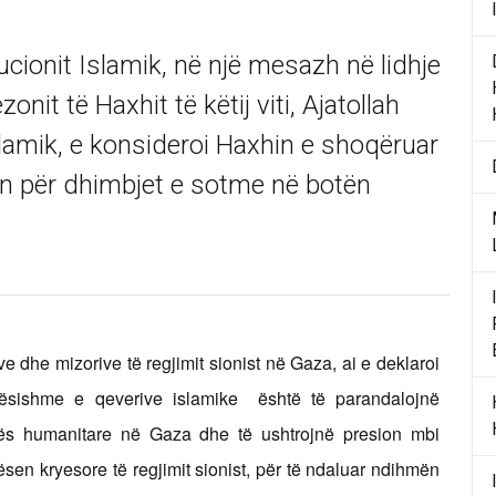
ucionit Islamik, në një mesazh në lidhje
it të Haxhit të këtij viti, Ajatollah
slamik, e konsideroi Haxhin e shoqëruar
çin për dhimbjet e sotme në botën
e dhe mizorive të regjimit sionist në Gaza, ai e deklaroi
ësishme e qeverive islamike është të parandalojnë
fës humanitare në Gaza dhe të ushtrojnë presion mbi
sen kryesore të regjimit sionist, për të ndaluar ndihmën