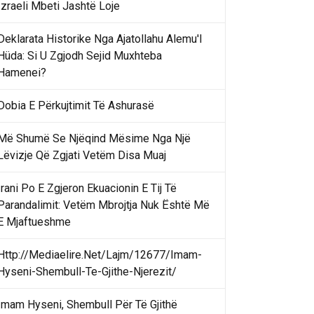
Izraeli Mbeti Jashtë Loje
Deklarata Historike Nga Ajatollahu Alemu'l
Hüda: Si U Zgjodh Sejid Muxhteba
Hamenei?
Dobia E Përkujtimit Të Ashurasë
Më Shumë Se Njëqind Mësime Nga Një
Lëvizje Që Zgjati Vetëm Disa Muaj
Irani Po E Zgjeron Ekuacionin E Tij Të
Parandalimit: Vetëm Mbrojtja Nuk Është Më
E Mjaftueshme
Http://Mediaelire.Net/Lajm/12677/Imam-
Hyseni-Shembull-Te-Gjithe-Njerezit/
Imam Hyseni, Shembull Për Të Gjithë