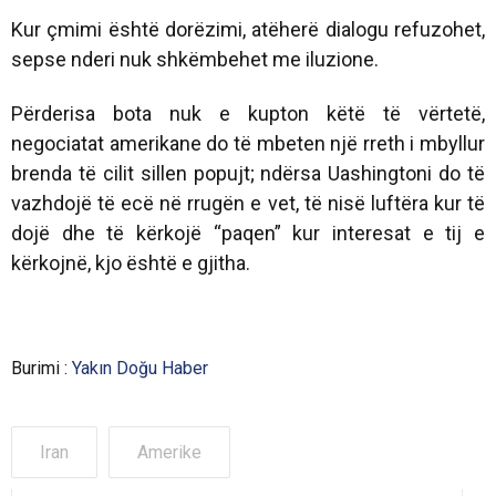
Kur çmimi është dorëzimi, atëherë dialogu refuzohet,
sepse nderi nuk shkëmbehet me iluzione.
Përderisa bota nuk e kupton këtë të vërtetë,
negociatat amerikane do të mbeten një rreth i mbyllur
brenda të cilit sillen popujt; ndërsa Uashingtoni do të
vazhdojë të ecë në rrugën e vet, të nisë luftëra kur të
dojë dhe të kërkojë “paqen” kur interesat e tij e
kërkojnë, kjo është e gjitha.
Burimi :
Yakın Doğu Haber
Iran
Amerike