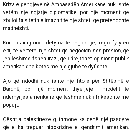
Kriza e pengjeve në Ambasadën Amerikane nuk ishte
vetëm një ngjarje diplomatike, por një moment që
zbuloi falsitetin e imazhit të një shteti që pretendonte
madhështi.
Kur Uashingtoni u detyrua të negociojë, tregoi fytyrën
e tij të vërtetë: një shtet që negocion nën presion, që
jep lëshime fshehurazi, që i drejtohet opinionit publik
amerikan dhe botës me një gjuhë të dyfishtë.
Ajo që ndodhi nuk ishte një fitore për Shtëpinë e
Bardhë, por një moment thyerjeje i modelit të
ndërhyrjes amerikane që tashmë nuk i frikësonte më
popujt.
Çështja palestineze gjithmonë ka qenë një pasqyrë
që e ka treguar hipokrizinë e qëndrimit amerikan.