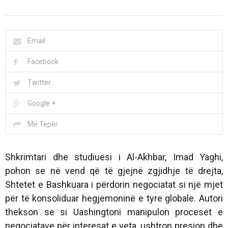
Email
Facebook
Twitter
Google +
Më Tepër
Shkrimtari dhe studiuesi i Al-Akhbar, Imad Yaghi,
pohon se në vend që të gjejnë zgjidhje të drejta,
Shtetet e Bashkuara i përdorin negociatat si një mjet
për të konsoliduar hegjemoninë e tyre globale. Autori
thekson se si Uashingtoni manipulon proceset e
negociatave për interesat e veta, ushtron presion dhe