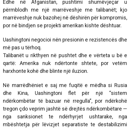
Edhe në Afganistan, pushtimi shumëvjeçar u
përmblodh me një marrëveshje me talibanët; kjo
marrëveshje nuk bazohej në dëshirën për kompromis,
por në bindjen se projekti amerikan kishte dështuar.
Uashingtoni negocioi nën presionin e rezistencës dhe
më pas u tërhoq.
Talibanët u rikthyen në pushtet dhe e vërteta u bë e
qartë: Amerika nuk ndërtonte shtete, por vetëm
harxhonte kohë dhe blinte një iluzion.
Në marrëdhëniet e saj me fuqitë e mëdha si Rusia
dhe Kina, Uashingtoni flet për një “sistem
ndërkombëtar të bazuar në rregulla”, por ndërkohë
tregon çdo veprim jashtë së drejtës ndërkombëtare —
nga sanksionet te ndërhyrjet ushtarake, nga
mbështetja për lëvizjet separatiste te destabilizimi