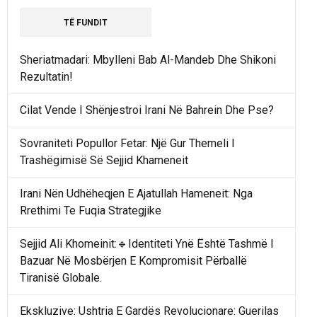
TË FUNDIT
Sheriatmadari: Mbylleni Bab Al-Mandeb Dhe Shikoni
Rezultatin!
Cilat Vende I Shënjestroi Irani Në Bahrein Dhe Pse?
Sovraniteti Popullor Fetar: Një Gur Themeli I
Trashëgimisë Së Sejjid Khameneit
Irani Nën Udhëheqjen E Ajatullah Hameneit: Nga
Rrethimi Te Fuqia Strategjike
Sejjid Ali Khomeinit:🔹Identiteti Ynë Është Tashmë I
Bazuar Në Mosbërjen E Kompromisit Përballë
Tiranisë Globale.
Ekskluzive: Ushtria E Gardës Revolucionare: Guerilas