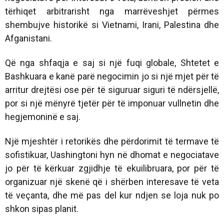
tërhiqet arbitrarisht nga marrëveshjet përmes
shembujve historikë si Vietnami, Irani, Palestina dhe
Afganistani.
Që nga shfaqja e saj si një fuqi globale, Shtetet e
Bashkuara e kanë parë negocimin jo si një mjet për të
arritur drejtësi ose për të siguruar siguri të ndërsjellë,
por si një mënyrë tjetër për të imponuar vullnetin dhe
hegjemoninë e saj.
Një mjeshtër i retorikës dhe përdorimit të termave të
sofistikuar, Uashingtoni hyn në dhomat e negociatave
jo për të kërkuar zgjidhje të ekuilibruara, por për të
organizuar një skenë që i shërben interesave të veta
të veçanta, dhe më pas del kur ndjen se loja nuk po
shkon sipas planit.