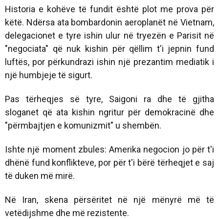
Historia e kohëve të fundit është plot me prova për
këtë. Ndërsa ata bombardonin aeroplanët në Vietnam,
delegacionet e tyre ishin ulur në tryezën e Parisit në
"negociata" që nuk kishin për qëllim t'i jepnin fund
luftës, por përkundrazi ishin një prezantim mediatik i
një humbjeje të sigurt.
Pas tërheqjes së tyre, Saigoni ra dhe të gjitha
sloganet që ata kishin ngritur për demokracinë dhe
"përmbajtjen e komunizmit" u shembën.
Ishte një moment zbules: Amerika negocion jo për t'i
dhënë fund konflikteve, por për t'i bërë tërheqjet e saj
të duken më mirë.
Në Iran, skena përsëritet në një mënyrë më të
vetëdijshme dhe më rezistente.