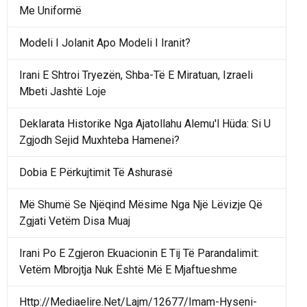
Me Uniformë
Modeli I Jolanit Apo Modeli I Iranit?
Irani E Shtroi Tryezën, Shba-Të E Miratuan, Izraeli
Mbeti Jashtë Loje
Deklarata Historike Nga Ajatollahu Alemu'l Hüda: Si U
Zgjodh Sejid Muxhteba Hamenei?
Dobia E Përkujtimit Të Ashurasë
Më Shumë Se Njëqind Mësime Nga Një Lëvizje Që
Zgjati Vetëm Disa Muaj
Irani Po E Zgjeron Ekuacionin E Tij Të Parandalimit:
Vetëm Mbrojtja Nuk Është Më E Mjaftueshme
Http://Mediaelire.Net/Lajm/12677/Imam-Hyseni-