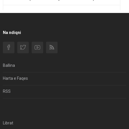
Një Rend Rajonal I Udhëhequr Nga Irani Kundrejt Një
Rendi Rajonal Të Udhëhequr Nga Izraeli
Filmi I Shkurtër Iranian “Pasta Alfredo” Ka Udhëtuar
Na ndiqni
Për Në Shqipëri.
Si I Ndryshoi Rezistenca E Guximshme E Iranit
Ekuilibrat E Pushtetit Në Azinë Perëndimore?
Ballina
Hormuzi: Fillimi I Fundit Të Hegjemonisë Amerikane
Harta e Faqes
Për Çfarë Po Negocioni?
RSS
Librat