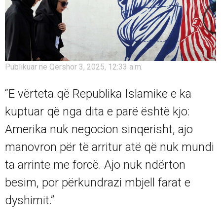
Publikuar në Qershor 3, 2025, 12:33 a.m.
“E vërteta që Republika Islamike e ka
kuptuar që nga dita e parë është kjo:
Amerika nuk negocion sinqerisht, ajo
manovron për të arritur atë që nuk mundi
ta arrinte me forcë. Ajo nuk ndërton
besim, por përkundrazi mbjell farat e
dyshimit.”