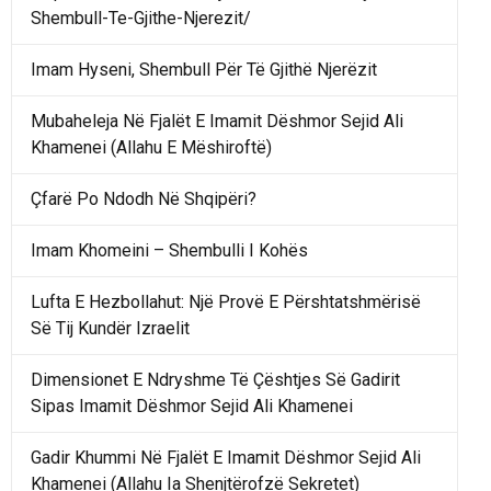
Shembull-Te-Gjithe-Njerezit/
Imam Hyseni, Shembull Për Të Gjithë Njerëzit
Mubaheleja Në Fjalët E Imamit Dëshmor Sejid Ali
Khamenei (Allahu E Mëshiroftë)
Çfarë Po Ndodh Në Shqipëri?
Imam Khomeini – Shembulli I Kohës
Lufta E Hezbollahut: Një Provë E Përshtatshmërisë
Së Tij Kundër Izraelit
Dimensionet E Ndryshme Të Çështjes Së Gadirit
Sipas Imamit Dëshmor Sejid Ali Khamenei
Gadir Khummi Në Fjalët E Imamit Dëshmor Sejid Ali
Khamenei (Allahu Ia Shenjtërofzë Sekretet)