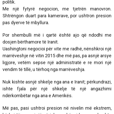
politik.
Me një fytyrë negocion, me tjetrën manovron.
Shtrëngon duart para kamerave, por ushtron presion
pas dyerve të mbyllura.
Por shembulli më i qartë është ajo që ndodhi me
dosjen bërthamore të Iranit.
Uashingtoni negocioi për vite me radhë, nënshkroi një
marrëveshje në vitin 2015 dhe më pas, pa asnjë arsye
ligjore, vetëm sepse një administratë e re mori një
vendim të tillë, u tërhoq nga marrëveshja.
Nuk kishte asnjë shkelje nga ana e Iranit; përkundrazi,
ishte fjala për një shkelje të një angazhimi
ndërkombëtar nga ana e Amerikës.
Më pas, pasi ushtroi presion në nivelin më ekstrem,