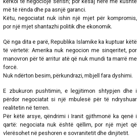
kërkoi të negociojë sërish; por kësaj here me kushte
më të rënda dhe pa asnjë garanci.
Këtu, negociatat nuk ishin një mjet për kompromis,
por një mjet shantazhi politik dhe ekonomik.
Që nga dita e parë, Republika Islamike ka kuptuar këtë
të vërtetë: Amerika nuk negocion me sinqeritet, por
manovron për të arritur atë që nuk mundi ta marrë me
forcë.
Nuk ndërton besim, përkundrazi, mbjell fara dyshimi.
E zbukuron pushtimin, e legjitimon shtypjen dhe i
përdor negociatat si një mbulesë për të ndryshuar
realitetin në terren.
Për këtë arsye, qëndrimi i Iranit gjithmonë ka qenë i
qartë: negociata nuk është qëllim, por një mjet që
vlerësohet në peshoren e sovranitetit dhe dinjitetit.