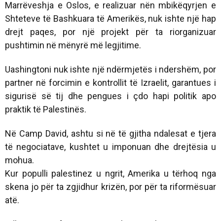
Marrëveshja e Oslos, e realizuar nën mbikëqyrjen e
Shteteve të Bashkuara të Amerikës, nuk ishte një hap
drejt paqes, por një projekt për ta riorganizuar
pushtimin në mënyrë më legjitime.
Uashingtoni nuk ishte një ndërmjetës i ndershëm, por
partner në forcimin e kontrollit të Izraelit, garantues i
sigurisë së tij dhe pengues i çdo hapi politik apo
praktik të Palestinës.
Në Camp David, ashtu si në të gjitha ndalesat e tjera
të negociatave, kushtet u imponuan dhe drejtësia u
mohua.
Kur populli palestinez u ngrit, Amerika u tërhoq nga
skena jo për ta zgjidhur krizën, por për ta riformësuar
atë.