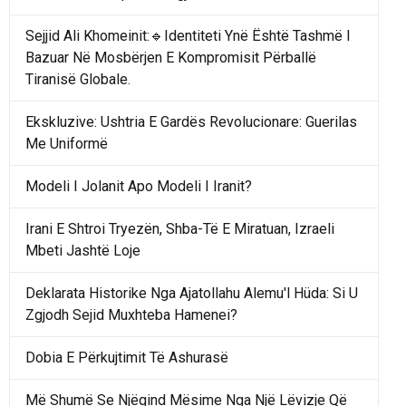
Sejjid Ali Khomeinit:🔹Identiteti Ynë Është Tashmë I
Bazuar Në Mosbërjen E Kompromisit Përballë
Tiranisë Globale.
Ekskluzive: Ushtria E Gardës Revolucionare: Guerilas
Me Uniformë
Modeli I Jolanit Apo Modeli I Iranit?
Irani E Shtroi Tryezën, Shba-Të E Miratuan, Izraeli
Mbeti Jashtë Loje
Deklarata Historike Nga Ajatollahu Alemu'l Hüda: Si U
Zgjodh Sejid Muxhteba Hamenei?
Dobia E Përkujtimit Të Ashurasë
Më Shumë Se Njëqind Mësime Nga Një Lëvizje Që