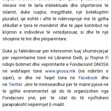
vlerave më të larta intelektuale dhe shpirtërore të
Islamit, duke ruajtur, megjithatë, një botëkuptim
pluralist, që është i aftë të ndërveprojë me të gjitha
shkollat e tjera të mendimit dhe të japë kontribut në
krijimin e individëve të vetëdijesuar, si dhe të një
shoqërie të lirë dhe përparimtare.
Duke ju falënderuar për interesimin tuaj shumëvjeçar
për veprimtarinë tonë në Librarinë Dielli, ju ftojmë t’i
ndiqni botimet dhe veprimtaritë e Fondacionit GNOSA
në webfaqen tonë
www.gnosa.mk
(në ndërtim e
sipër), si dhe në faqet tona në
Facebook
dhe
në
Twitter
. Jeni të mirëseardhur për të marrë pjesë në
të gjithë evenimentet që do të organizohen nga
Fondacioni ynë, për të cilat do të njoftoheni
paraprakisht nëpërmjet E-mailit.