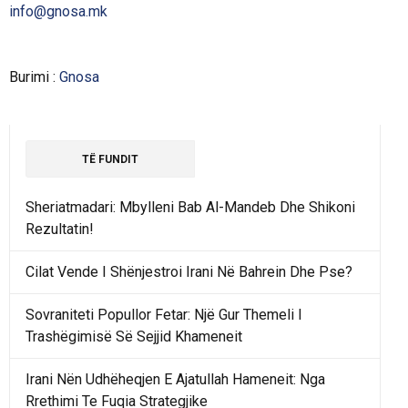
info@gnosa.mk
Burimi :
Gnosa
TË FUNDIT
Sheriatmadari: Mbylleni Bab Al-Mandeb Dhe Shikoni
Rezultatin!
Cilat Vende I Shënjestroi Irani Në Bahrein Dhe Pse?
Sovraniteti Popullor Fetar: Një Gur Themeli I
Trashëgimisë Së Sejjid Khameneit
Irani Nën Udhëheqjen E Ajatullah Hameneit: Nga
Rrethimi Te Fuqia Strategjike