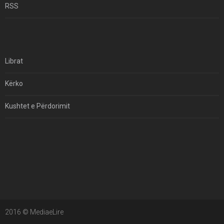
RSS
Librat
Kërko
Kushtet e Përdorimit
Kontakt
Të Drejtat e Autorit
2016 © MediaeLire