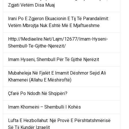
Zgjati Vetëm Disa Muaj
Irani Po E Zgjeron Ekuacionin E Tij Të Parandalimit:
Vetëm Mbrojtja Nuk Është Më E Mjaftueshme
Http://Mediaelire.Net/Lajm/12677/Imam-Hyseni-
Shembull-Te-Gjithe-Njerezit/
Imam Hyseni, Shembull Për Të Gjithë Njerëzit
Mubaheleja Në Fjalët E Imamit Dëshmor Sejid Ali
Khamenei (Allahu E Mëshiroftë)
Çfarë Po Ndodh Në Shqipëri?
Imam Khomeini – Shembulli I Kohës
Lufta E Hezbollahut: Një Provë E Përshtatshmërisë
Së Tij Kundër Izraelit