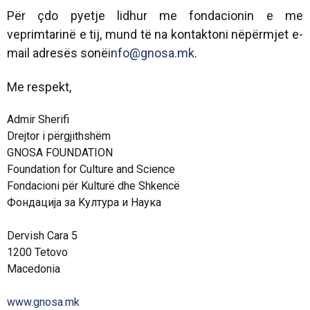
Për çdo pyetje lidhur me fondacionin e me
veprimtarinë e tij, mund të na kontaktoni nëpërmjet e-
mail adresës sonë
info@gnosa.mk
.
Me respekt,
Admir Sherifi
Drejtor i përgjithshëm
GNOSA FOUNDATION
Foundation for Culture and Science
Fondacioni për Kulturë dhe Shkencë
Фондација за Kултура и Наука
Dervish Cara 5
1200 Tetovo
Macedonia
www.gnosa.mk