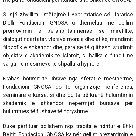
Si një zhvillim i mëtejmë i veprimtarisë së
Librarisë
Dielli
, Fondacioni GNOSA u themelua me qëllim
promovimin e përshpirtshmërisë së mirëfilltë,
dialogut ndërfetar, vlerave morale dhe etike, mendimit
filozofik e shkencor dhe, para se të gjithash, studimit
objektiv e akademik të Islamit, si hallka e fundit në
vargun e mësimeve të shpallura hyjnore.
Krahas botimit të librave nga sferat e mësipërme,
Fondacioni GNOSA do të organizojë konferenca,
seminare e kurse, si dhe do ta përkrahë hulumtimin
akademik e shkencor nëpërmjet bursave për
hulumtues të fushave të ndryshme.
Duke përfituar bollshëm nga tradita e ndritur e Ehl-i
Bejtit, Fondacioni GNOSA ka për qëllim prezantimin e