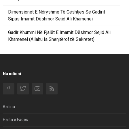
Dimensionet E Ndryshme Të Çështjes Së Gadirit
Sipas Imamit Dëshmor Sejid Ali Khamenei
Gadir Khummi Në Fjalët E Imamit Dëshmor Sejid Ali
Khamenei (Allahu Ia Shenjtërofzë Sekretet)
Një Rend Rajonal I Udhëhequr Nga Irani Kundrejt Një
Rendi Rajonal Të Udhëhequr Nga Izraeli
Filmi I Shkurtër Iranian “Pasta Alfredo” Ka Udhëtuar
Na ndiqni
Për Në Shqipëri.
Si I Ndryshoi Rezistenca E Guximshme E Iranit
Ekuilibrat E Pushtetit Në Azinë Perëndimore?
Ballina
Hormuzi: Fillimi I Fundit Të Hegjemonisë Amerikane
Harta e Faqes
Për Çfarë Po Negocioni?