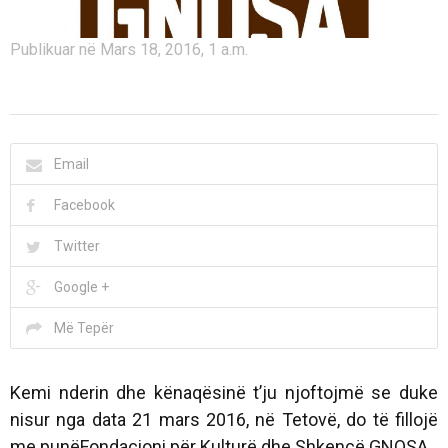
Publikuar në Mars 18, 2016, 1 a.m.
Email
Facebook
Twitter
Google +
Më Tepër
Kemi nderin dhe kënaqësinë t’ju njoftojmë se duke
nisur nga data 21 mars 2016, në Tetovë, do të fillojë
me punë
Fondacioni për Kulturë dhe Shkencë GNOSA
.