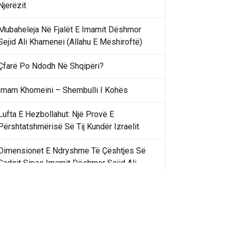
Njerëzit
Mubaheleja Në Fjalët E Imamit Dëshmor
Sejid Ali Khamenei (Allahu E Mëshiroftë)
Çfarë Po Ndodh Në Shqipëri?
Imam Khomeini – Shembulli I Kohës
Lufta E Hezbollahut: Një Provë E
Përshtatshmërisë Së Tij Kundër Izraelit
Dimensionet E Ndryshme Të Çështjes Së
Gadirit Sipas Imamit Dëshmor Sejid Ali
Khamenei
Gadir Khummi Në Fjalët E Imamit Dëshmor
Sejid Ali Khamenei (Allahu Ia Shenjtërofzë
Sekretet)