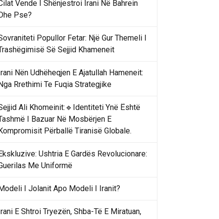
Cilat Vende I Shënjestroi Irani Në Bahrein
Dhe Pse?
Sovraniteti Popullor Fetar: Një Gur Themeli I
Trashëgimisë Së Sejjid Khameneit
Irani Nën Udhëheqjen E Ajatullah Hameneit:
Nga Rrethimi Te Fuqia Strategjike
Sejjid Ali Khomeinit:🔹Identiteti Ynë Është
Tashmë I Bazuar Në Mosbërjen E
Kompromisit Përballë Tiranisë Globale.
Ekskluzive: Ushtria E Gardës Revolucionare:
Guerilas Me Uniformë
Modeli I Jolanit Apo Modeli I Iranit?
Irani E Shtroi Tryezën, Shba-Të E Miratuan,