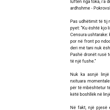
luftën nga toka, i'a 
ardhshme - Pokrovs
Pas udhëtimit të tij 
pyet: "Ku është kjo l
Censura ushtarake: 
por në front po ndo
deri më tani nuk ësht
Pashë dronët rusë t
të një fushe."
Nuk ka asnjë linjë
nxituara momentale.
për të mbështetur t
këtë boshllëk në lin
Në fakt, një pjesë 