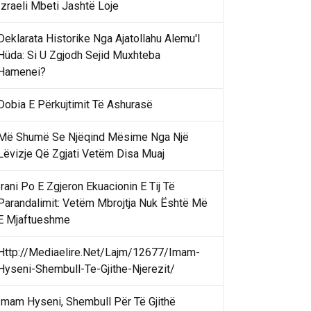
Izraeli Mbeti Jashtë Loje
Deklarata Historike Nga Ajatollahu Alemu'l
Hüda: Si U Zgjodh Sejid Muxhteba
Hamenei?
Dobia E Përkujtimit Të Ashurasë
Më Shumë Se Njëqind Mësime Nga Një
Lëvizje Që Zgjati Vetëm Disa Muaj
Irani Po E Zgjeron Ekuacionin E Tij Të
Parandalimit: Vetëm Mbrojtja Nuk Është Më
E Mjaftueshme
Http://Mediaelire.Net/Lajm/12677/Imam-
Hyseni-Shembull-Te-Gjithe-Njerezit/
Imam Hyseni, Shembull Për Të Gjithë