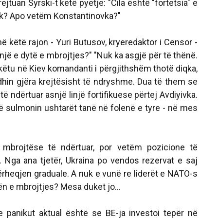
drejtuan Syrski-t këtë pyetje: "Cila është "fortetsia" e
k? Apo vetëm Konstantinovka?"
në këtë rajon - Yuri Butusov, kryeredaktor i Censor -
injë e dytë e mbrojtjes?" "Nuk ka asgjë për të thënë.
këtu në Kiev komandanti i përgjithshëm thotë diqka,
dhin gjëra krejtësisht të ndryshme. Dua të them se
ë ndërtuar asnjë linjë fortifikuese përtej Avdiyivka.
ë sulmonin ushtarët tanë në folenë e tyre - në mes
 mbrojtëse të ndërtuar, por vetëm pozicione të
 Nga ana tjetër, Ukraina po vendos rezervat e saj
ërheqjen graduale. A nuk e vunë re liderët e NATO-s
jën e mbrojtjes? Mesa duket jo...
e panikut aktual është se BE-ja investoi tepër në