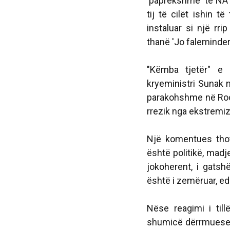
'paprekshme' të NAT
tij të cilët ishin t
instaluar si një rr
thanë 'Jo faleminder
"Këmba tjetër" e 
kryeministri Sunak 
parakohshme në Roch
rrezik nga ekstremi
Një komentues thot
është politikë, madje
jokoherent, i gats
është i zemëruar, ed
Nëse reagimi i til
shumicë dërrmuese në