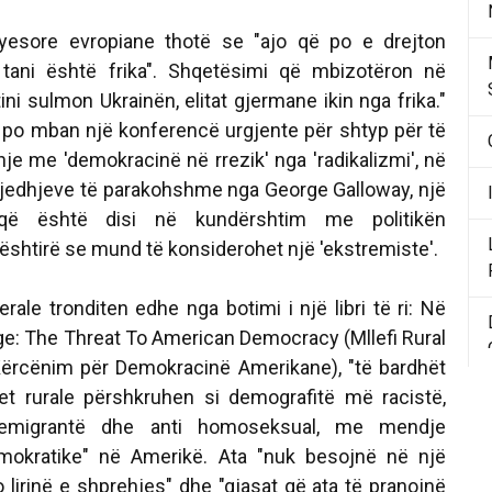
yesore evropiane thotë se "ajo që po e drejton
e tani është frika". Shqetësimi që mbizotëron në
tini sulmon Ukrainën, elitat gjermane ikin nga frika."
ik po mban një konferencë urgjente për shtyp për të
hje me 'demokracinë në rrezik' nga 'radikalizmi', në
zgjedhjeve të parakohshme nga George Galloway, një
që është disi në kundërshtim me politikën
ështirë se mund të konsiderohet një 'ekstremiste'.
rale tronditen edhe nga botimi i një libri të ri: Në
age: The Threat To American Democracy (Mllefi Rural
Kërcënim për Demokracinë Amerikane), "të bardhët
et rurale përshkruhen si demografitë më racistë,
i emigrantë dhe anti homoseksual, me mendje
demokratike" në Amerikë. Ata "nuk besojnë në një
 lirinë e shprehjes" dhe "gjasat që ata të pranojnë