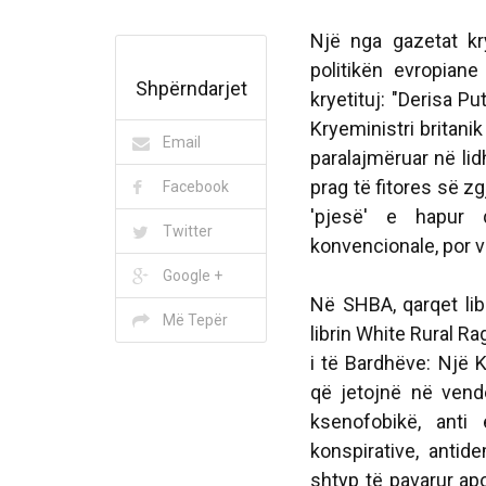
Një nga gazetat kr
politikën evropian
Shpërndarjet
kryetituj: "Derisa Pu
Kryeministri britan
Email
paralajmëruar në lid
prag të fitores së 
Facebook
'pjesë' e hapur 
Twitter
konvencionale, por v
Google +
Në SHBA, qarqet libe
Më Tepër
librin White Rural R
i të Bardhëve: Një 
që jetojnë në vend
ksenofobikë, ant
konspirative, anti
shtyp të pavarur apo