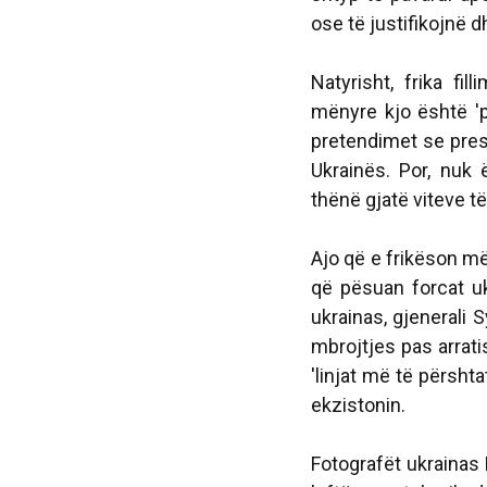
ose të justifikojnë
Natyrisht, frika fi
mënyre kjo është '
pretendimet se pres
Ukrainës. Por, nuk
thënë gjatë viteve t
Ajo që e frikëson m
që pësuan forcat uk
ukrainas, gjenerali S
mbrojtjes pas arratis
'linjat më të përsht
ekzistonin.
Fotografët ukrainas