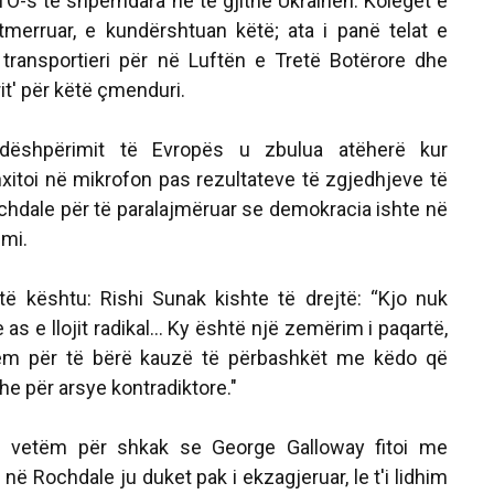
O-s të shpërndara në të gjithë Ukrainën. Kolegët e
ë tmerruar, e kundërshtuan këtë; ata i panë telat e
ip transportieri për në Luftën e Tretë Botërore dhe
it' për këtë çmenduri.
dëshpërimit të Evropës u zbulua atëherë kur
nxitoi në mikrofon pas rezultateve të zgjedhjeve të
dale për të paralajmëruar se demokracia ishte në
zmi.
ë kështu: Rishi Sunak kishte të drejtë: “Kjo nuk
 as e llojit radikal… Ky është një zemërim i paqartë,
hëm për të bërë kauzë të përbashkët me këdo që
he për arsye kontradiktore."
lë vetëm për shkak se George Galloway fitoi me
 Rochdale ju duket pak i ekzagjeruar, le t'i lidhim