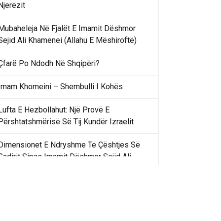
Njerëzit
Mubaheleja Në Fjalët E Imamit Dëshmor
Sejid Ali Khamenei (Allahu E Mëshiroftë)
Çfarë Po Ndodh Në Shqipëri?
Imam Khomeini – Shembulli I Kohës
Lufta E Hezbollahut: Një Provë E
Përshtatshmërisë Së Tij Kundër Izraelit
Dimensionet E Ndryshme Të Çështjes Së
Gadirit Sipas Imamit Dëshmor Sejid Ali
Khamenei
Gadir Khummi Në Fjalët E Imamit Dëshmor
Sejid Ali Khamenei (Allahu Ia Shenjtërofzë
Sekretet)