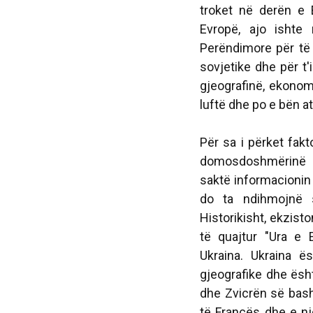
troket në derën e 
Evropë, ajo ishte
Perëndimore për të 
sovjetike dhe për t'
gjeografinë, ekonom
luftë dhe po e bën at
Për sa i përket fakt
domosdoshmërinë e 
saktë informacionin
do ta ndihmojnë s
Historikisht, ekzist
të quajtur "Ura e 
Ukraina. Ukraina 
gjeografike dhe ësh
dhe Zvicrën së bash
të Francës dhe e n