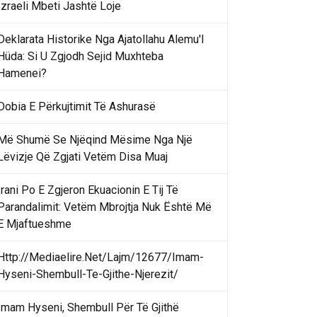
Izraeli Mbeti Jashtë Loje
Deklarata Historike Nga Ajatollahu Alemu'l
Hüda: Si U Zgjodh Sejid Muxhteba
Hamenei?
Dobia E Përkujtimit Të Ashurasë
Më Shumë Se Njëqind Mësime Nga Një
Lëvizje Që Zgjati Vetëm Disa Muaj
Irani Po E Zgjeron Ekuacionin E Tij Të
Parandalimit: Vetëm Mbrojtja Nuk Është Më
E Mjaftueshme
Http://Mediaelire.Net/Lajm/12677/Imam-
Hyseni-Shembull-Te-Gjithe-Njerezit/
Imam Hyseni, Shembull Për Të Gjithë