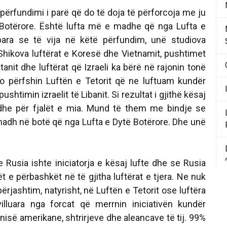
përfundimi i parë që do të doja të përforcoja me ju
 Botërore. Është lufta më e madhe që nga Lufta e
para se të vija në këtë përfundim, unë studiova
 Shikova luftërat e Koresë dhe Vietnamit, pushtimet
tanit dhe luftërat që Izraeli ka bërë në rajonin tonë
jo përfshin Luftën e Tetorit që ne luftuam kundër
pushtimin izraelit të Libanit. Si rezultat i gjithë kësaj
dhe për fjalët e mia. Mund të them me bindje se
 madh në botë që nga Lufta e Dytë Botërore. Dhe unë
 Rusia ishte iniciatorja e kësaj lufte dhe se Rusia
ët e përbashkët në të gjitha luftërat e tjera. Ne nuk
ërjashtim, natyrisht, në Luftën e Tetorit ose luftëra
illuara nga forcat që merrnin iniciativën kundër
nisë amerikane, shtrirjeve dhe aleancave të tij. 99%