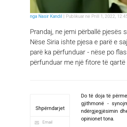
nga Nasir Kandil
|
Publikuar në Prill 1, 2022, 12:4
Prandaj, ne jemi përballë pjesës s
Nëse Siria ishte pjesa e parë e saj
parë ka përfunduar - nëse po fla
përfunduar me një fitore të qartë
Do të doja të përme
gjithmonë - synoj
Shpërndarjet
ndërgjegjësimin dh
opinionet tona.
Email