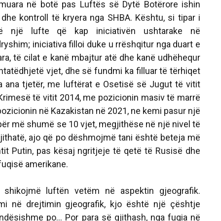
hmuara në botë pas Luftës së Dytë Botërore ishin
dhe kontroll të kryera nga SHBA. Kështu, si tipar i
lë një lufte që kap iniciativën ushtarake në
shim; iniciativa filloi duke u rrëshqitur nga duart e
ra, të cilat e kanë mbajtur atë dhe kanë udhëhequr
tatëdhjetë vjet, dhe së fundmi ka filluar të tërhiqet
 ana tjetër, me luftërat e Osetisë së Jugut të vitit
Krimesë të vitit 2014, me pozicionin masiv të marrë
pozicionin në Kazakistan në 2021, ne kemi pasur një
s për më shumë se 10 vjet, megjithëse në një nivel të
egjithatë, ajo që po dëshmojmë tani është beteja më
it Putin, pas kësaj ngritjeje të qetë të Rusisë dhe
 fuqisë amerikane.
shikojmë luftën vetëm në aspektin gjeografik.
i në drejtimin gjeografik, kjo është një çështje
ndësishme po... Por para së gjithash, nga fuqia në