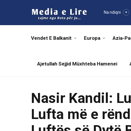
Na ndiqni
Vendet E Balkanit
Europa
Azia-Pa
Ajetullah Sejjid Müxhteba Hamenei
Nasir Kandil: L
Lufta më e rën
Luftës së Dytë 