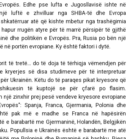
Evropës. Edhe pse lufta e Jugosllavisë ishte në
 një luftë e zhvilluar nga SHBA-të dhe Evropa
shkatërruar atë që kishte mbetur nga trashëgimia
i hapur rrugën atyre për të marrë përsipër të gjithë
inë dhe politikën e Evropës. Pra, Rusia po bën një
ë në portën evropiane. Ky është faktori i dytë.
orit të tretë... do të doja të tërhiqja vëmendjen për
kryerjes së disa studimeve për të interpretuar
 për Ukrainën. Këtu do të paraqes pikat kryesore që
hikuesin të kuptojë se për çfarë po flasim.
on një zinxhir prej pesë vendeve kryesore evropiane
Evropës": Spanja, Franca, Gjermania, Polonia dhe
është pak më e madhe se Franca në hapësirën
të e barabartë me Gjermaninë, Holandën, Belgjikën
ku. Popullsia e Ukrainës është e barabartë me atë
jëjtë me Poloninë dhe Rumaninë së bashku. Pjesa