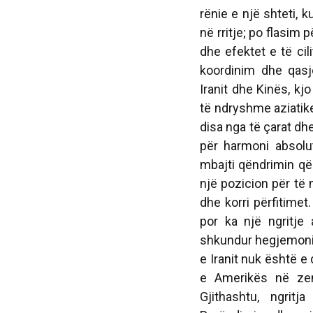
rënie e një shteti, 
në rritje; po flasim 
dhe efektet e të ci
koordinim dhe qasj
Iranit dhe Kinës, k
të ndryshme aziatike
disa nga të çarat dh
për harmoni absolu
mbajti qëndrimin që
një pozicion për të 
dhe korri përfitimet
por ka një ngritje
shkundur hegjemonin
e Iranit nuk është e
e Amerikës në zem
Gjithashtu, ngrit