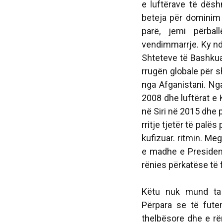
e luftërave të dës
beteja për dominim 
parë, jemi përbal
vendimmarrje. Ky ndry
Shteteve të Bashkua
rrugën globale për sh
nga Afganistani. Nga
2008 dhe luftërat e 
në Siri në 2015 dhe 
rritje tjetër të palë
kufizuar. ritmin. M
e madhe e President
rënies përkatëse të
Këtu nuk mund ta 
Përpara se të futem
thelbësore dhe e rë