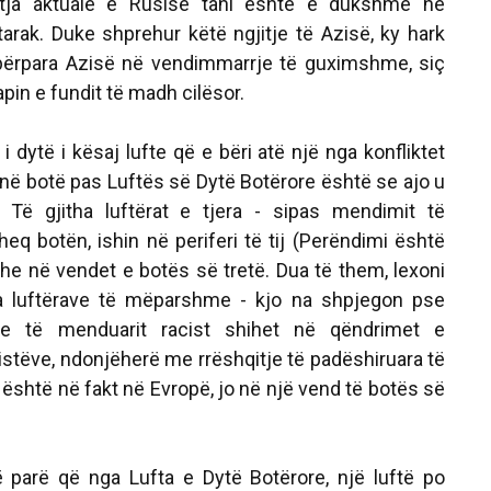
ritja aktuale e Rusisë tani është e dukshme në
tarak. Duke shprehur këtë ngjitje të Azisë, ky hark
 përpara Azisë në vendimmarrje të guximshme, siç
pin e fundit të madh cilësor.
i i dytë i kësaj lufte që e bëri atë një nga konfliktet
ë botë pas Luftës së Dytë Botërore është se ajo u
. Të gjitha luftërat e tjera - sipas mendimit të
eq botën, ishin në periferi të tij (Perëndimi është
e në vendet e botës së tretë. Dua të them, lexoni
tha luftërave të mëparshme - kjo na shpjegon pse
it e të menduarit racist shihet në qëndrimet e
istëve, ndonjëherë me rrëshqitje të padëshiruara të
ë është në fakt në Evropë, jo në një vend të botës së
ë parë që nga Lufta e Dytë Botërore, një luftë po