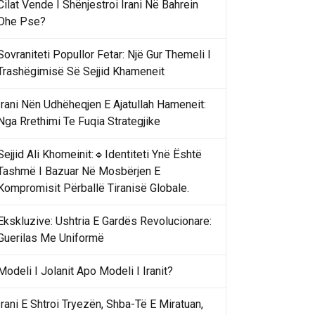
Cilat Vende I Shënjestroi Irani Në Bahrein
Dhe Pse?
Sovraniteti Popullor Fetar: Një Gur Themeli I
Trashëgimisë Së Sejjid Khameneit
Irani Nën Udhëheqjen E Ajatullah Hameneit:
Nga Rrethimi Te Fuqia Strategjike
Sejjid Ali Khomeinit:🔹Identiteti Ynë Është
Tashmë I Bazuar Në Mosbërjen E
Kompromisit Përballë Tiranisë Globale.
Ekskluzive: Ushtria E Gardës Revolucionare:
Guerilas Me Uniformë
Modeli I Jolanit Apo Modeli I Iranit?
Irani E Shtroi Tryezën, Shba-Të E Miratuan,