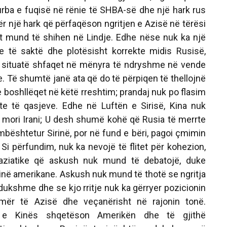
kurba e fuqisë në rënie të SHBA-së dhe një hark rus
për një hark që përfaqëson ngritjen e Azisë në tërësi
lit mund të shihen në Lindje. Edhe nëse nuk ka një
e të saktë dhe plotësisht korrekte midis Rusisë,
jo situatë shfaqet në mënyra të ndryshme në vende
. Të shumtë janë ata që do të përpiqen të thellojnë
e boshllëqet në këtë rreshtim; prandaj nuk po flasim
te të qasjeve. Edhe në Luftën e Sirisë, Kina nuk
 mori Irani; U desh shumë kohë që Rusia të merrte
mbështetur Sirinë, por në fund e bëri, pagoi çmimin
. Si përfundim, nuk ka nevojë të flitet për kohezion,
 aziatike që askush nuk mund të debatojë, duke
ë amerikane. Askush nuk mund të thotë se ngritja
 dukshme dhe se kjo rritje nuk ka gërryer pozicionin
ër të Azisë dhe veçanërisht në rajonin tonë.
ja e Kinës shqetëson Amerikën dhe të gjithë