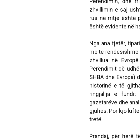
Perëndimin, dhe r
zhvillimin e saj ush
rus në rritje është
është evidente në ha
Nga ana tjetër, tipar
më të rëndësishme n
zhvillua në Evropë
Perëndimit që udhëh
SHBA dhe Evropa) dh
historinë e të gji
ringjallja e fund
gazetarëve dhe anal
gjuhës. Por kjo luft
tretë.
Prandaj, për herë t