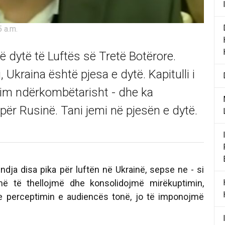
5 a.m.
ë dytë të Luftës së Tretë Botërore.
, Ukraina është pjesa e dytë. Kapitulli i
sim ndërkombëtarisht - dhe ka
 për Rusinë. Tani jemi në pjesën e dytë.
ndja disa pika për luftën në Ukrainë, sepse ne - si
më të thellojmë dhe konsolidojmë mirëkuptimin,
e perceptimin e audiencës tonë, jo të imponojmë