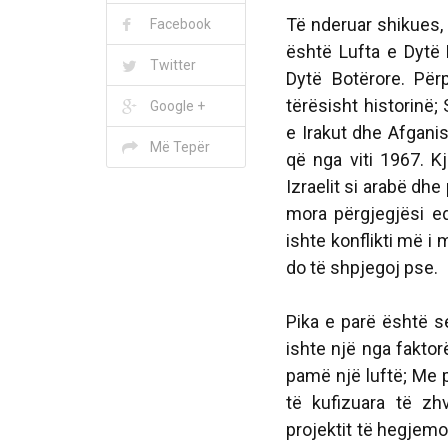
Të nderuar shikues, 
Facebook
është Lufta e Dytë
Twitter
Dytë Botërore. Për
tërësisht historinë;
Google +
e Irakut dhe Afganis
Më Tepër
që nga viti 1967. K
Izraelit si arabë dhe 
mora përgjegjësi e
ishte konflikti më i
do të shpjegoj pse.
Pika e parë është se
ishte një nga faktor
pamë një luftë; Me p
të kufizuara të zhv
projektit të hegjemo