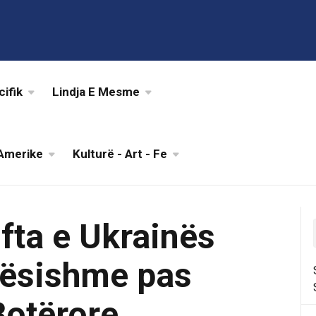
cifik
Lindja E Mesme
Amerike
Kulturë - Art - Fe
ufta e Ukrainës
dësishme pas
Botërore