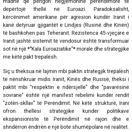
madhe që pengon hegjemoninë perëndimore të
depërtojë thellë në Euroazi. Paradoksalisht,
kërcënimet amerikane për agresion kundër Iranit i
kanë detyruar gjigantët e Lindjes (Rusinë dhe Kinën)
të bashkohen pas Teheranit. Rezistenca 45-vjeçare e
Iranit jashtë sistemit të vendosur është transformuar
sot në një
*"
Kala Euroaziatike"
*
morale dhe strategjike
me këtë pakt trepalësh.
Siç u theksua në lajmin mbi paktin strategjik trepalësh
të nënshkruar midis Iranit, Kinës dhe Rusisë, theksi i
paktit mbi "respektin e ndërsjellë" dhe "pavarësinë
sovrane" është një manifest rebelimi kundër rendit
"zotëri-skllav" të Perëndimit. Në këtë strukturë, Irani
ofron thellësi strategjike kundër politikave
ekspansioniste të Perëndimit në rajon dhe e
shndërron ëndrrën e një bote shumëpolare në realitet.