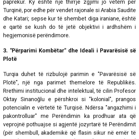
paprekur. Ky është një thirrje zgjimi jo vetëm për
Turqinë, por edhe për vendet rajonale si Arabia Saudite
dhe Katari; sepse kur të shembet diga iraniane, është
e qartë se kush do të jetë objektivi i ardhshëm i
hegjemonisë perëndimore.
3. "Përparimi Kombëtar" dhe Ideali i Pavarësisë së
Plotë
Turqia duhet të rizbulojë parimin e "Pavarësisë së
Plotë", një nga parimet themelore të Republikës.
Rrethimi institucional dhe intelektual, të cilin Profesor
Oktay Sinanoğlu e përshkroi si "kolonial", prangos
potencialin e vërtetë të Turqisë. Ndërsa "angazhimi i
pakontrolluar" me Perëndimin ka prodhuar ata që
veprojnë pothuajse si agjentë jozyrtarë të Perëndimit
(për shembull, akademikë që flasin sikur në emër të