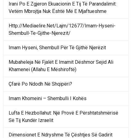
Irani Po E Zgjeron Ekuacionin E Tij Të Parandalimit:
Vetëm Mbrojtja Nuk Është Më E Mjaftueshme
Http://Mediaelire.Net/Lajm/12677/Imam-Hyseni-
Shembull-Te-Gjithe-Njerezit/
Imam Hyseni, Shembull Për Të Gjithë Njerëzit
Mubaheleja Në Fjalët E Imamit Dëshmor Sejid Ali
Khamenei (Allahu E Mëshiroftë)
Çfarë Po Ndodh Në Shqipëri?
Imam Khomeini – Shembulli I Kohës
Lufta E Hezbollahut: Një Provë E Përshtatshmërisë
Së Tij Kundër Izraelit
Dimensionet E Ndryshme Të Çështjes Së Gadirit