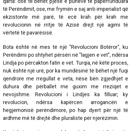
qarta: ose të bëhet pjesë e punëve të papërfunduara
të Perëndimit, ose, me frymën e saj anti-imperialist që
ekzistonte më parë, të ecë krah për krah me
revolucionin në rritje të Azisë drejt një agimi të
vërtetë të pavarësisë.
Bota është në mes të një "Revolucioni Botëror", ku
Perëndimi po shtyhet përsëri në "lagjen e vet", ndërsa
Lindja po përcakton fatin e vet. Turqia, në këtë proces,
nuk është një urë, por ka mundësinë të bëhet një fuqi
qendrore me rregullat e veta, nëse bën zgjedhjet e
duhura dhe përballet me guxim me rreziqet e
nevojshme. Revolucioni i Lindjes ka filluar; ky
revolucion, ndërsa kapërcen arrogancën e
hegjemonisë perëndimore, po hap dyert për një të
ardhme më të drejtë dhe pluraliste për njerëzimin.