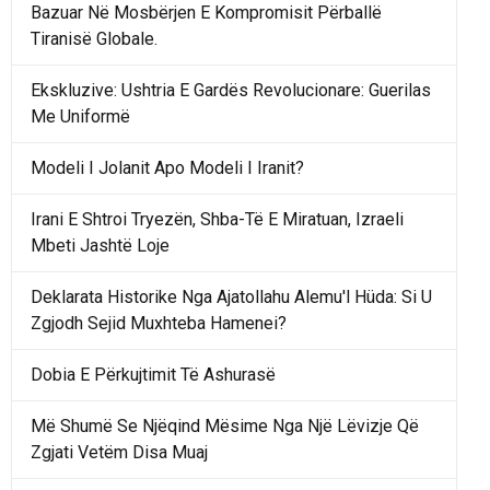
Bazuar Në Mosbërjen E Kompromisit Përballë
Tiranisë Globale.
Ekskluzive: Ushtria E Gardës Revolucionare: Guerilas
Me Uniformë
Modeli I Jolanit Apo Modeli I Iranit?
Irani E Shtroi Tryezën, Shba-Të E Miratuan, Izraeli
Mbeti Jashtë Loje
Deklarata Historike Nga Ajatollahu Alemu'l Hüda: Si U
Zgjodh Sejid Muxhteba Hamenei?
Dobia E Përkujtimit Të Ashurasë
Më Shumë Se Njëqind Mësime Nga Një Lëvizje Që
Zgjati Vetëm Disa Muaj