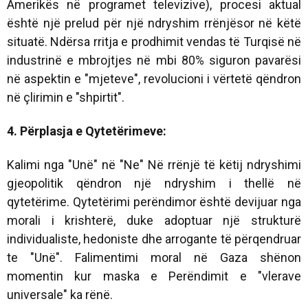
Amerikës në programet televizive), procesi aktual
është një prelud për një ndryshim rrënjësor në këtë
situatë. Ndërsa rritja e prodhimit vendas të Turqisë në
industrinë e mbrojtjes në mbi 80% siguron pavarësi
në aspektin e "mjeteve", revolucioni i vërtetë qëndron
në çlirimin e "shpirtit".
4. Përplasja e Qytetërimeve:
Kalimi nga "Unë" në "Ne" Në rrënjë të këtij ndryshimi
gjeopolitik qëndron një ndryshim i thellë në
qytetërime. Qytetërimi perëndimor është devijuar nga
morali i krishterë, duke adoptuar një strukturë
individualiste, hedoniste dhe arrogante të përqendruar
te "Unë". Falimentimi moral në Gaza shënon
momentin kur maska ​​e Perëndimit e "vlerave
universale" ka rënë.