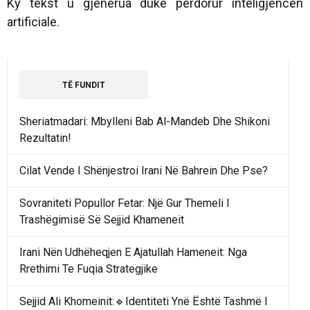
Ky tekst u gjenerua duke përdorur inteligjencën
artificiale.
TË FUNDIT
Sheriatmadari: Mbylleni Bab Al-Mandeb Dhe Shikoni
Rezultatin!
Cilat Vende I Shënjestroi Irani Në Bahrein Dhe Pse?
Sovraniteti Popullor Fetar: Një Gur Themeli I
Trashëgimisë Së Sejjid Khameneit
Irani Nën Udhëheqjen E Ajatullah Hameneit: Nga
Rrethimi Te Fuqia Strategjike
Sejjid Ali Khomeinit:🔹Identiteti Ynë Është Tashmë I