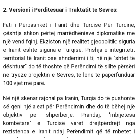
2. Versioni i Përditësuar i Traktatit të Sevrës:
Fati i Përbashkët i Iranit dhe Turqisë Për Turqinë,
çështja shkon përtej marrëdhënieve diplomatike me
një vend fqinj. Ekziston një realitet gjeopolitik: siguria
e Iranit është siguria e Turqisë. Prishja e integritetit
territorial të Iranit ose shndërrimi i tij në një "shtet të
dështuar" do të thoshte që Perëndimi të sillte përsëri
në tryezë projektin e Sevrës, të lënë të papërfunduar
100 vjet më parë.
Në një skenar rajonal pa Iranin, Turqia do të pushonte
së qeni një aleat për Perëndimin dhe do të bëhej një
objektiv për shpërbërje. Prandaj, "mbijetesa
kombëtare" e Turqisë varet drejtpërdrejt nga
rezistenca e Iranit ndaj Perëndimit që të mbetet i