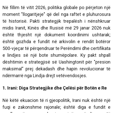
Në fillim të vitit 2026, politika globale po përjeton një
moment "llogaritjeje" që del nga raftet e pluhurosura
të historisë. Pakti strategjik trepalësh i nënshkruar
midis Iranit, Kinës dhe Rusisë më 29 janar 2026 nuk
është thjesht një dokument koordinimi ushtarak;
është gozhda e fundit në arkivolin e rendit botëror
500-vjeçar të përqendruar te Perëndimi dhe certifikata
e lindjes së një bote shumëpolare. Ky pakt shpall
dështimin e strategjisë së Uashingtonit për "presion
maksimal" prej dekadash dhe hapin revolucionar të
ndërmarrë nga Lindja drejt vetëvendosjes.
1. Irani: Diga Strategjike dhe Çelësi për Botën e Re
Në këtë ekuacion të ri gjeopolitik, Irani nuk është një
fuqi e zakonshme rajonale; është diga e fundit e