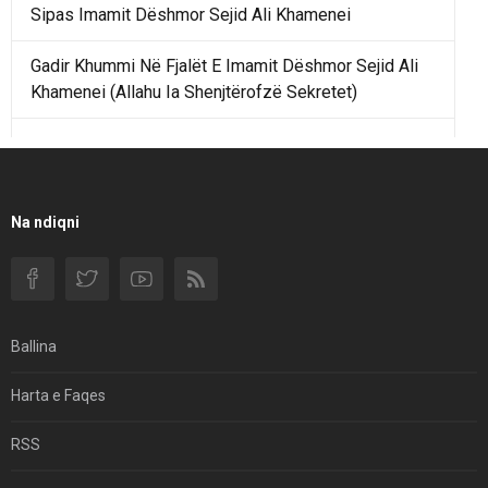
Sipas Imamit Dëshmor Sejid Ali Khamenei
Gadir Khummi Në Fjalët E Imamit Dëshmor Sejid Ali
Khamenei (Allahu Ia Shenjtërofzë Sekretet)
Një Rend Rajonal I Udhëhequr Nga Irani Kundrejt Një
Rendi Rajonal Të Udhëhequr Nga Izraeli
Filmi I Shkurtër Iranian “Pasta Alfredo” Ka Udhëtuar
Na ndiqni
Për Në Shqipëri.
Si I Ndryshoi Rezistenca E Guximshme E Iranit
Ekuilibrat E Pushtetit Në Azinë Perëndimore?
Ballina
Hormuzi: Fillimi I Fundit Të Hegjemonisë Amerikane
Harta e Faqes
Për Çfarë Po Negocioni?
RSS