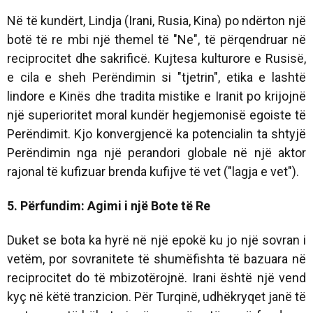
Në të kundërt, Lindja (Irani, Rusia, Kina) po ndërton një
botë të re mbi një themel të "Ne", të përqendruar në
reciprocitet dhe sakrificë. Kujtesa kulturore e Rusisë,
e cila e sheh Perëndimin si "tjetrin", etika e lashtë
lindore e Kinës dhe tradita mistike e Iranit po krijojnë
një superioritet moral kundër hegjemonisë egoiste të
Perëndimit. Kjo konvergjencë ka potencialin ta shtyjë
Perëndimin nga një perandori globale në një aktor
rajonal të kufizuar brenda kufijve të vet ("lagja e vet").
5. Përfundim: Agimi i një Bote të Re
Duket se bota ka hyrë në një epokë ku jo një sovran i
vetëm, por sovranitete të shumëfishta të bazuara në
reciprocitet do të mbizotërojnë. Irani është një vend
kyç në këtë tranzicion. Për Turqinë, udhëkryqet janë të