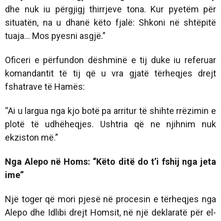
dhe nuk iu përgjigj thirrjeve tona. Kur pyetëm për
situatën, na u dhanë këto fjalë: Shkoni në shtëpitë
tuaja… Mos pyesni asgjë.”
Oficeri e përfundon dëshminë e tij duke iu referuar
komandantit të tij që u vra gjatë tërheqjes drejt
fshatrave të Hamës:
“Ai u largua nga kjo botë pa arritur të shihte rrëzimin e
plotë të udhëheqjes. Ushtria që ne njihnim nuk
ekziston më.”
Nga Alepo në Homs: “Këto ditë do t’i fshij nga jeta
ime”
Një toger që mori pjesë në procesin e tërheqjes nga
Alepo dhe Idlibi drejt Homsit, në një deklaratë për el-