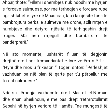
Ahbar, thotë: “Fillimi i shembjes nuk ndodhi me hyrjen
e forcave sulmuese, por me tërheqjen e forcave ruse
nga shtabet e tyre në Maasaran; kjo i la njësitë tona të
pambrojtura përballë sulmeve me dronë, solli rritjen e
humbjeve dhe detyroi njësitë të tërhiqeshin drejt
rrugës M5 nën mjegull dhe bombardim të
pandërprerë.”
Në ato momente, ushtarët filluan të dëgjonin
drejtpërdrejt nga komandantët e tyre vetëm një fjali:
“Hyni dhe mos u frikësoni.” Togeri shton: “Përleshjet
vazhduan pa një plan të qartë për t’u përballur me
forcat sulmuese.”
Ndërsa tërheqja vazhdonte drejt Maaret el-Numan
dhe Khan Sheikhoun, e më pas drejt rrethrrotullimit
Sebahi në hyrjen veriore të Hamës, “në mungesë të