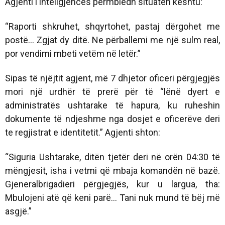
Agjenti i inteligjencës përmbledh situatën kështu:
“Raporti shkruhet, shqyrtohet, pastaj dërgohet me
postë… Zgjat dy ditë. Ne përballemi me një sulm real,
por vendimi mbeti vetëm në letër.”
Sipas të njëjtit agjent, më 7 dhjetor oficeri përgjegjës
mori një urdhër të prerë për të “lënë dyert e
administratës ushtarake të hapura, ku ruheshin
dokumente të ndjeshme nga dosjet e oficerëve deri
te regjistrat e identitetit.” Agjenti shton:
“Siguria Ushtarake, ditën tjetër deri në orën 04:30 të
mëngjesit, isha i vetmi që mbaja komandën në bazë.
Gjeneralbrigadieri përgjegjës, kur u largua, tha:
Mbulojeni atë që keni parë… Tani nuk mund të bëj më
asgjë.”