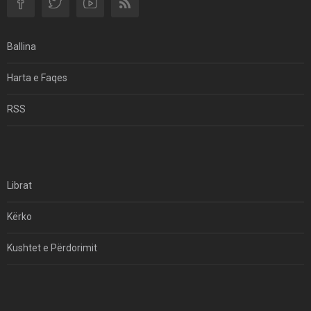
Si I Ndryshoi Rezistenca E Guximshme E Iranit
Ekuilibrat E Pushtetit Në Azinë Perëndimore?
Ballina
Hormuzi: Fillimi I Fundit Të Hegjemonisë Amerikane
Harta e Faqes
Për Çfarë Po Negocioni?
RSS
Librat
Kërko
Kushtet e Përdorimit
Kontakt