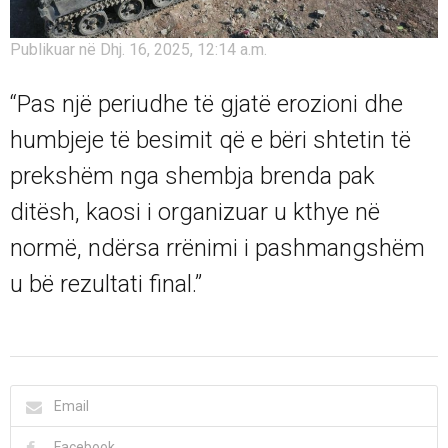
Publikuar në Dhj. 16, 2025, 12:14 a.m.
“Pas një periudhe të gjatë erozioni dhe
humbjeje të besimit që e bëri shtetin të
prekshëm nga shembja brenda pak
ditësh, kaosi i organizuar u kthye në
normë, ndërsa rrënimi i pashmangshëm
u bë rezultati final.”
Email
Facebook