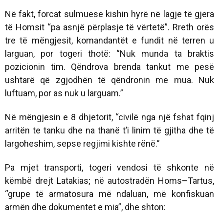
Në fakt, forcat sulmuese kishin hyrë në lagje të gjera
të Homsit “pa asnjë përplasje të vërtetë”. Rreth orës
tre të mëngjesit, komandantët e fundit në terren u
larguan, por togeri thotë: “Nuk munda ta braktis
pozicionin tim. Qëndrova brenda tankut me pesë
ushtarë që zgjodhën të qëndronin me mua. Nuk
luftuam, por as nuk u larguam.”
Në mëngjesin e 8 dhjetorit, “civilë nga një fshat fqinj
arritën te tanku dhe na thanë t’i linim të gjitha dhe të
largoheshim, sepse regjimi kishte rënë.”
Pa mjet transporti, togeri vendosi të shkonte në
këmbë drejt Latakias; në autostradën Homs–Tartus,
“grupe të armatosura më ndaluan, më konfiskuan
armën dhe dokumentet e mia”, dhe shton: