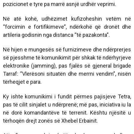
pozicionet e tyre pa marrë asnjë urdhër veprimi.
Në atë kohë, udhëzimet kufizoheshin vetëm në
“forcimin e fortifikimeve”, ndërkohë që dronët dhe
artileria godisnin nga distanca “të pazakonta”.
Në hijen e mungesës së furnizimeve dhe ndërprerjes
së pjesshme të komunikimit për shkak të ndërhyrjeve
elektronike (jamming), pas fjalës së gjeneral brigade
Tarraf: “Vlerësoni situatën dhe merrni vendim”, nisën
tërheqjet e para.
Ky ishte komunikimi i fundit përmes pajisjeve Tetra,
pas të cilit sinjalet u ndërprenë; më pas, iniciativa iu la
në dorë komandantëve të terrenit. Kështu njësitë u
tërhoqën drejt zonës së Xhebel Erbainit.