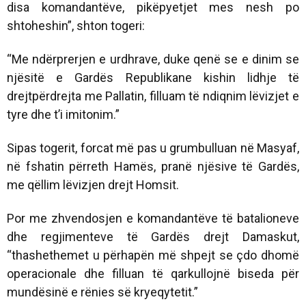
disa komandantëve, pikëpyetjet mes nesh po
shtoheshin”, shton togeri:
“Me ndërprerjen e urdhrave, duke qenë se e dinim se
njësitë e Gardës Republikane kishin lidhje të
drejtpërdrejta me Pallatin, filluam të ndiqnim lëvizjet e
tyre dhe t’i imitonim.”
Sipas togerit, forcat më pas u grumbulluan në Masyaf,
në fshatin përreth Hamës, pranë njësive të Gardës,
me qëllim lëvizjen drejt Homsit.
Por me zhvendosjen e komandantëve të batalioneve
dhe regjimenteve të Gardës drejt Damaskut,
“thashethemet u përhapën më shpejt se çdo dhomë
operacionale dhe filluan të qarkullojnë biseda për
mundësinë e rënies së kryeqytetit.”