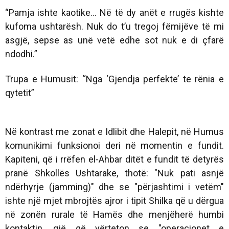
“Pamja ishte kaotike… Në të dy anët e rrugës kishte
kufoma ushtarësh. Nuk do t’u tregoj fëmijëve të mi
asgjë, sepse as unë vetë edhe sot nuk e di çfarë
ndodhi.”
Trupa e Humusit: “Nga ‘Gjendja perfekte’ te rënia e
qytetit”
Në kontrast me zonat e Idlibit dhe Halepit, në Humus
komunikimi funksionoi deri në momentin e fundit.
Kapiteni, që i rrëfen el-Ahbar ditët e fundit të detyrës
pranë Shkollës Ushtarake, thotë: "Nuk pati asnjë
ndërhyrje (jamming)" dhe se "përjashtimi i vetëm"
ishte një mjet mbrojtës ajror i tipit Shilka që u dërgua
në zonën rurale të Hamës dhe menjëherë humbi
kontaktin, gjë që vërteton se "operacionet e