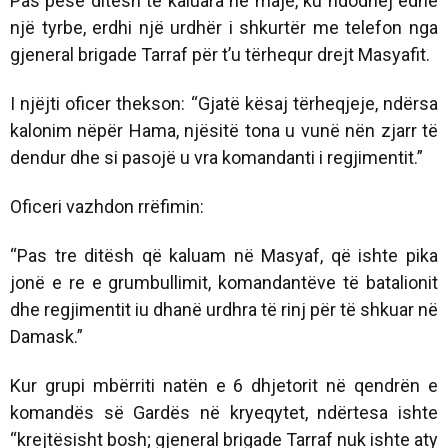
Pas pesë ditësh të kaluara në majë, ku ndodhej edhe
një tyrbe, erdhi një urdhër i shkurtër me telefon nga
gjeneral brigade Tarraf për t’u tërhequr drejt Masyafit.
I njëjti oficer thekson: “Gjatë kësaj tërheqjeje, ndërsa
kalonim nëpër Hama, njësitë tona u vunë nën zjarr të
dendur dhe si pasojë u vra komandanti i regjimentit.”
Oficeri vazhdon rrëfimin:
“Pas tre ditësh që kaluam në Masyaf, që ishte pika
jonë e re e grumbullimit, komandantëve të batalionit
dhe regjimentit iu dhanë urdhra të rinj për të shkuar në
Damask.”
Kur grupi mbërriti natën e 6 dhjetorit në qendrën e
komandës së Gardës në kryeqytet, ndërtesa ishte
“krejtësisht bosh; gjeneral brigade Tarraf nuk ishte aty