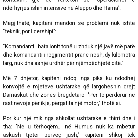
ndërhyrjes ishin intensive në Aleppo dhe Hama".
Megjithatë, kapiteni mendon se problemi nuk ishte
"teknik, por lidershipi":
"Komandanti i batalionit tonë u zhduk një javë më parë
dhe komandanti i regjimentit pranë nesh, dy kilometra
larg, nuk dha asnjë urdhër për njëmbëdhjetë ditë."
Më 7 dhjetor, kapiteni ndoqi nga pika ku ndodhej
konvojtë e mjeteve ushtarake që largoheshin drejt
Damaskut dhe zonës bregdetare. "Për të përdorur në
rast nevoje për ikje, përgatita një motor," thotë ai.
Por kur një mik nga shkollat ushtarake e thirri dhe i
tha: "Ne u tërhoqëm… në Humus nuk ka mbetur
askush tjetër përveç jush," kapiteni shkoj tek