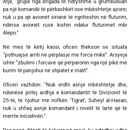
Atje, “grupe nga brigada të ndryshme u grumbulluan
pa një komandë të përbashkët ose mbështetje ajrore;
nuk u pa që avionët sirianë të ngriheshin në fluturim,
ndërsa avionët rusë kishin ndalur fluturimet mbi
Alepo.”
Në mes të këtij kaosi, oficeri thekson se situata
“pothuajse arriti në përplasje me forca mike”. Arsyeja
ishte “zbulimi i forcave që përparonin nga një pikë me
burim të panjohur në shpatet e malit”.
Oficeri vazhdon: “Nuk erdhi asnjë mbështetje dhe,
ndonëse pritej ardhja e komandantit të Divizionit të
25-të, të njohur me nofkën ‘Tigrat’, Suheyl al-Hasan,
nuk u shfaq asnjë komandant i nivelit të lartë që të
merrte iniciativën.”