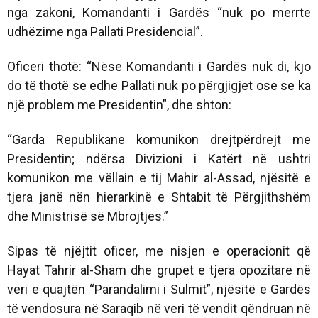
nga zakoni, Komandanti i Gardës “nuk po merrte
udhëzime nga Pallati Presidencial”.
Oficeri thotë: “Nëse Komandanti i Gardës nuk di, kjo
do të thotë se edhe Pallati nuk po përgjigjet ose se ka
një problem me Presidentin”, dhe shton:
“Garda Republikane komunikon drejtpërdrejt me
Presidentin; ndërsa Divizioni i Katërt në ushtri
komunikon me vëllain e tij Mahir al-Assad, njësitë e
tjera janë nën hierarkinë e Shtabit të Përgjithshëm
dhe Ministrisë së Mbrojtjes.”
Sipas të njëjtit oficer, me nisjen e operacionit që
Hayat Tahrir al-Sham dhe grupet e tjera opozitare në
veri e quajtën “Parandalimi i Sulmit”, njësitë e Gardës
të vendosura në Saraqib në veri të vendit qëndruan në