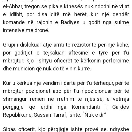
el-Ahbar, tregon se pika e kthesës nuk ndodhi në vijat
e Idlibit, por disa ditë më herët, kur një qendër
komande në rajonin e Badiyes u godit nga sulme
intensive me dronë.
Grupi i dislokuar atje arriti të rezistonte për një kohë,
por goditjet e tejkaluan aftësinë e tyre për t’u
mbrojtur; kjo i shtyu oficerët të kërkonin përforcime
dhe municion që nuk do të vinin kurrë.
Kur u kërkua një vendim i qartë për t’u tërhequr, për të
mbrojtur pozicionet apo për t’u ripozicionuar për të
shmangur rënien në rrethim të njësisë, e vetmja
përgjigje që erdhi nga Komandanti i Gardës
Republikane, Gassan Tarraf, ishte: “Nuk e di.”
Sipas oficerit, kjo përgjigje ishte provë se, ndryshe