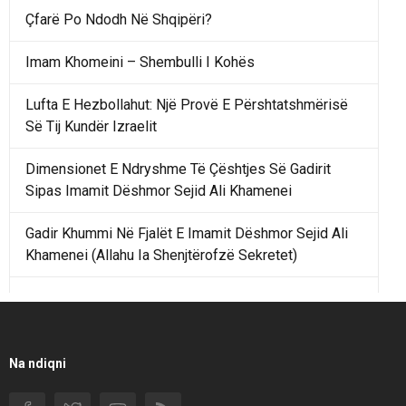
Çfarë Po Ndodh Në Shqipëri?
Imam Khomeini – Shembulli I Kohës
Lufta E Hezbollahut: Një Provë E Përshtatshmërisë
Së Tij Kundër Izraelit
Dimensionet E Ndryshme Të Çështjes Së Gadirit
Sipas Imamit Dëshmor Sejid Ali Khamenei
Gadir Khummi Në Fjalët E Imamit Dëshmor Sejid Ali
Khamenei (Allahu Ia Shenjtërofzë Sekretet)
Një Rend Rajonal I Udhëhequr Nga Irani Kundrejt Një
Rendi Rajonal Të Udhëhequr Nga Izraeli
Filmi I Shkurtër Iranian “Pasta Alfredo” Ka Udhëtuar
Na ndiqni
Për Në Shqipëri.