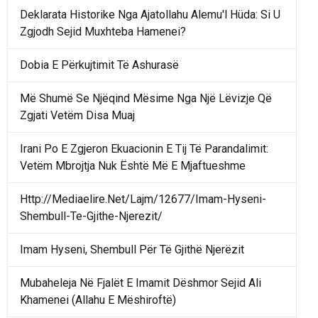
Deklarata Historike Nga Ajatollahu Alemu'l Hüda: Si U
Zgjodh Sejid Muxhteba Hamenei?
Dobia E Përkujtimit Të Ashurasë
Më Shumë Se Njëqind Mësime Nga Një Lëvizje Që
Zgjati Vetëm Disa Muaj
Irani Po E Zgjeron Ekuacionin E Tij Të Parandalimit:
Vetëm Mbrojtja Nuk Është Më E Mjaftueshme
Http://Mediaelire.Net/Lajm/12677/Imam-Hyseni-
Shembull-Te-Gjithe-Njerezit/
Imam Hyseni, Shembull Për Të Gjithë Njerëzit
Mubaheleja Në Fjalët E Imamit Dëshmor Sejid Ali
Khamenei (Allahu E Mëshiroftë)