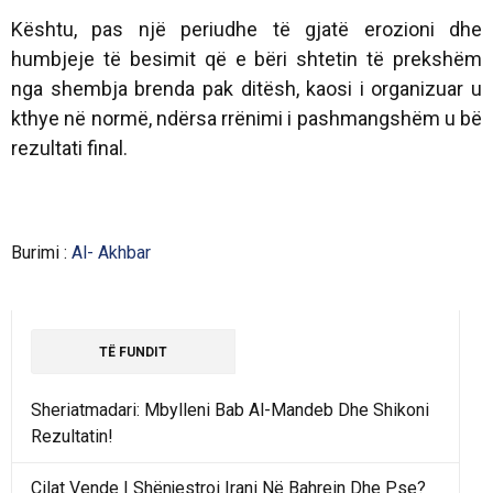
Kështu, pas një periudhe të gjatë erozioni dhe
humbjeje të besimit që e bëri shtetin të prekshëm
nga shembja brenda pak ditësh, kaosi i organizuar u
kthye në normë, ndërsa rrënimi i pashmangshëm u bë
rezultati final.
Burimi :
Al- Akhbar
TË FUNDIT
Sheriatmadari: Mbylleni Bab Al-Mandeb Dhe Shikoni
Rezultatin!
Cilat Vende I Shënjestroi Irani Në Bahrein Dhe Pse?