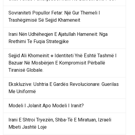
Sovraniteti Popullor Fetar: Një Gur Themeli I
Trashëgimisë Së Sejjid Khameneit
Irani Nën Udhëheqjen E Ajatullah Hameneit: Nga
Rrethimi Te Fuqia Strategjike
Sejjid Ali Khomeinit:🔹Identiteti Ynë Është Tashmë I
Bazuar Në Mosbërjen E Kompromisit Përballë
Tiranisë Globale.
Ekskluzive: Ushtria E Gardës Revolucionare: Guerilas
Me Uniformë
Modeli I Jolanit Apo Modeli I Iranit?
Irani E Shtroi Tryezën, Shba-Të E Miratuan, Izraeli
Mbeti Jashtë Loje