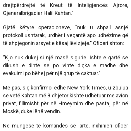
drejtpërdrejtë të Kreut të Inteligjencës Ajrore,
Gjeneralbrigadier Halil Kahtan.”
Gjatë këtyre operacioneve, “nuk u shpall asnjë
protokoll ushtarak, urdhër i veçantë apo udhëzime që
të shpjegonin arsyet e kësaj lëvizjeje.” Oficeri shton:
“Kjo nuk dukej si një masë sigurie. Ishte e qartë se
dikush e dinte se po vinte diçka e madhe dhe
evakuimi po bëhej për një grup të caktuar.”
Më pas, siç konfirmoi edhe New York Times, u zbulua
se vetë Kahtan më 8 dhjetor kishte udhëtuar me avion
privat, fillimisht për në Hmeymim dhe pastaj për në
Moskë, duke lënë vendin.
Në mungesë të komandës së lartë, inxhinieri oficer