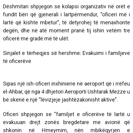
Dëshmitari shpjegon se kolapsi organizativ në orët e
fundit bëri që gjenerali i lartpërmendur, “oficeri më i
lartë që kishte mbetur”, të detyrohej të menaxhonte
degën, dhe në atë moment pranë tij ishin vetëm tre
oficerë me gradë më të ulët.
Sinjalet e tërheqjes së hershme: Evakuimi i familjeve
të oficerëve
Sipas një ish-oficeri inxhinierie në aeroport që i rrëfeu
el-Ahbar, që nga 4 dhjetori Aeroporti Ushtarak Mezze u
bë skenë e një “lëvizjeje jashtëzakonisht aktive”.
Oficeri shpjegon se “familjet e oficerëve të lartë u
evakuuan drejt zonës bregdetare me avionë që
shkonin në Hmeymim, nën mbikëqyrjen e