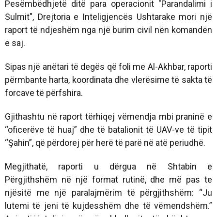
Pesëmbëdhjetë ditë para operacionit "Parandalimi i
Sulmit", Drejtoria e Inteligjencës Ushtarake mori një
raport të ndjeshëm nga një burim civil nën komandën
e saj.
Sipas një anëtari të degës që foli me Al-Akhbar, raporti
përmbante harta, koordinata dhe vlerësime të sakta të
forcave të përfshira.
Gjithashtu në raport tërhiqej vëmendja mbi praninë e
“oficerëve të huaj” dhe të batalionit të UAV-ve të tipit
“Şahin”, që përdorej për herë të parë në atë periudhë.
Megjithatë, raporti u dërgua në Shtabin e
Përgjithshëm në një format rutinë, dhe më pas te
njësitë me një paralajmërim të përgjithshëm: “Ju
lutemi të jeni të kujdesshëm dhe të vëmendshëm.”