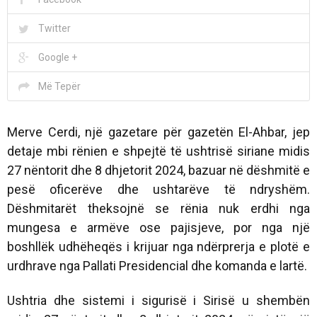
Twitter
Google +
Më Tepër
Merve Cerdi, një gazetare për gazetën El-Ahbar, jep
detaje mbi rënien e shpejtë të ushtrisë siriane midis
27 nëntorit dhe 8 dhjetorit 2024, bazuar në dëshmitë e
pesë oficerëve dhe ushtarëve të ndryshëm.
Dëshmitarët theksojnë se rënia nuk erdhi nga
mungesa e armëve ose pajisjeve, por nga një
boshllëk udhëheqës i krijuar nga ndërprerja e plotë e
urdhrave nga Pallati Presidencial dhe komanda e lartë.
Ushtria dhe sistemi i sigurisë i Sirisë u shembën