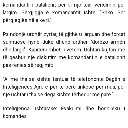
komandanti i batalionit për t’i njoftuar vendimin për
largim. Përgjigjja e komandantit ishte: "Shko. Por
përgjegjësinë e ke ti."
Pa ndonjë urdhër zyrtar, të gjithë u larguan dhe forcat
sulmuese hynë duke dhënë urdhër "dorëzo armën
dhe largo". Kapiteni mbeti i vetëm. Ushtari kujton me
të qeshur një diskutim me komandantin e batalionit
pas rënies së regjimit:
"Ai më tha se kishte tentuar të telefononte Degën e
Inteligjencës Ajrore për të bërë ankesë për mua, por
një ushtar i tha se dega kishte tërhequr më parë."
Inteligjenca ushtarake: Evakuimi dhe boshllëku i
komandës