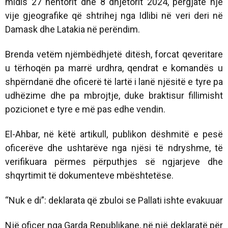
midis 27 nëntorit dhe 8 dhjetorit 2024, përgjatë një
vije gjeografike që shtrihej nga Idlibi në veri deri në
Damask dhe Latakia në perëndim.
Brenda vetëm njëmbëdhjetë ditësh, forcat qeveritare
u tërhoqën pa marrë urdhra, qendrat e komandës u
shpërndanë dhe oficerë të lartë i lanë njësitë e tyre pa
udhëzime dhe pa mbrojtje, duke braktisur fillimisht
pozicionet e tyre e më pas edhe vendin.
El-Ahbar, në këtë artikull, publikon dëshmitë e pesë
oficerëve dhe ushtarëve nga njësi të ndryshme, të
verifikuara përmes përputhjes së ngjarjeve dhe
shqyrtimit të dokumenteve mbështetëse.
“Nuk e di”: deklarata që zbuloi se Pallati ishte evakuuar
Një oficer nga Garda Republikane, në një deklaratë për