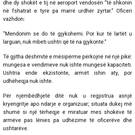
dhe dy shokët e tij në aeroport vendosën “të shkonin
në fshatrat e tyre pa marrë urdhër zyrtar.” Oficeri
vazhdon:
“Mendonim se do të gjykohemi. Por kur të lartët u
larguan, nuk mbeti ushtri që të na gjykonte.”
Të gjitha dëshmitë e mësipërme përkojnë në një pikë:
mungesa e vendimeve nuk ishte mungesë kapaciteti.
Ushtria ende ekzistonte, armët ishin aty, por
udhëheqja nuk ishte.
Për njëmbëdhjetë ditë nuk u regjistrua asnjë
kryengritje apo ndarje e organizuar; situata dukej më
shumë si një tërheqje e miratuar mes shokëve të
armëve pas lënies pa udhëzime të oficerëve dhe
ushtarëve.