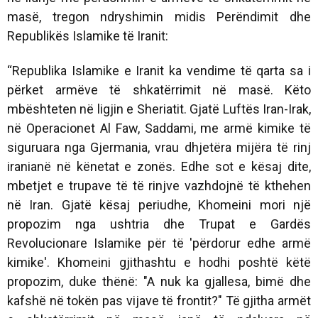
masë, tregon ndryshimin midis Perëndimit dhe
Republikës Islamike të Iranit:
“Republika Islamike e Iranit ka vendime të qarta sa i
përket armëve të shkatërrimit në masë. Këto
mbështeten në ligjin e Sheriatit. Gjatë Luftës Iran-Irak,
në Operacionet Al Faw, Saddami, me armë kimike të
siguruara nga Gjermania, vrau dhjetëra mijëra të rinj
iranianë në kënetat e zonës. Edhe sot e kësaj dite,
mbetjet e trupave të të rinjve vazhdojnë të kthehen
në Iran. Gjatë kësaj periudhe, Khomeini mori një
propozim nga ushtria dhe Trupat e Gardës
Revolucionare Islamike për të 'përdorur edhe armë
kimike'. Khomeini gjithashtu e hodhi poshtë këtë
propozim, duke thënë: "A nuk ka gjallesa, bimë dhe
kafshë në tokën pas vijave të frontit?" Të gjitha armët