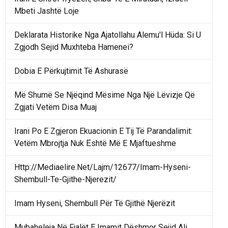
Mbeti Jashtë Loje
Deklarata Historike Nga Ajatollahu Alemu'l Hüda: Si U
Zgjodh Sejid Muxhteba Hamenei?
Dobia E Përkujtimit Të Ashurasë
Më Shumë Se Njëqind Mësime Nga Një Lëvizje Që
Zgjati Vetëm Disa Muaj
Irani Po E Zgjeron Ekuacionin E Tij Të Parandalimit:
Vetëm Mbrojtja Nuk Është Më E Mjaftueshme
Http://Mediaelire.Net/Lajm/12677/Imam-Hyseni-
Shembull-Te-Gjithe-Njerezit/
Imam Hyseni, Shembull Për Të Gjithë Njerëzit
Mubaheleja Në Fjalët E Imamit Dëshmor Sejid Ali