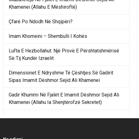
Khamenei (Allahu E Mëshiroftë)
Çfarë Po Ndodh Në Shqipëri?
Imam Khomeini – Shembulli I Kohës
Lufta E Hezbollahut: Një Provë E Përshtatshmërisë
Së Tij Kundër Izraelit
Dimensionet E Ndryshme Të Çështjes Së Gadirit
Sipas Imamit Dëshmor Sejid Ali Khamenei
Gadir Khummi Në Fjalët E Imamit Dëshmor Sejid Ali
Khamenei (Allahu Ia Shenjtërofzë Sekretet)
Një Rend Rajonal I Udhëhequr Nga Irani Kundrejt Një
Rendi Rajonal Të Udhëhequr Nga Izraeli
Filmi I Shkurtër Iranian “Pasta Alfredo” Ka Udhëtuar