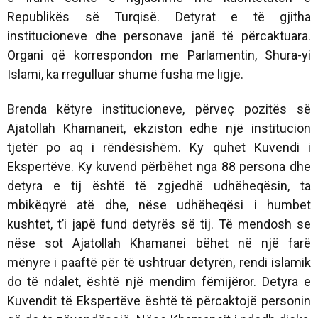
Republikës së Turqisë. Detyrat e të gjitha
institucioneve dhe personave janë të përcaktuara.
Organi që korrespondon me Parlamentin, Shura-yi
Islami, ka rregulluar shumë fusha me ligje.
Brenda këtyre institucioneve, përveç pozitës së
Ajatollah Khamaneit, ekziston edhe një institucion
tjetër po aq i rëndësishëm. Ky quhet Kuvendi i
Ekspertëve. Ky kuvend përbëhet nga 88 persona dhe
detyra e tij është të zgjedhë udhëheqësin, ta
mbikëqyrë atë dhe, nëse udhëheqësi i humbet
kushtet, t’i japë fund detyrës së tij. Të mendosh se
nëse sot Ajatollah Khamanei bëhet në një farë
mënyre i paaftë për të ushtruar detyrën, rendi islamik
do të ndalet, është një mendim fëmijëror. Detyra e
Kuvendit të Ekspertëve është të përcaktojë personin