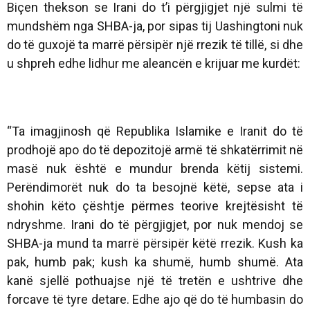
Biçen thekson se Irani do t’i përgjigjet një sulmi të
mundshëm nga SHBA-ja, por sipas tij Uashingtoni nuk
do të guxojë ta marrë përsipër një rrezik të tillë, si dhe
u shpreh edhe lidhur me aleancën e krijuar me kurdët:
“Ta imagjinosh që Republika Islamike e Iranit do të
prodhojë apo do të depozitojë armë të shkatërrimit në
masë nuk është e mundur brenda këtij sistemi.
Perëndimorët nuk do ta besojnë këtë, sepse ata i
shohin këto çështje përmes teorive krejtësisht të
ndryshme. Irani do të përgjigjet, por nuk mendoj se
SHBA-ja mund ta marrë përsipër këtë rrezik. Kush ka
pak, humb pak; kush ka shumë, humb shumë. Ata
kanë sjellë pothuajse një të tretën e ushtrive dhe
forcave të tyre detare. Edhe ajo që do të humbasin do