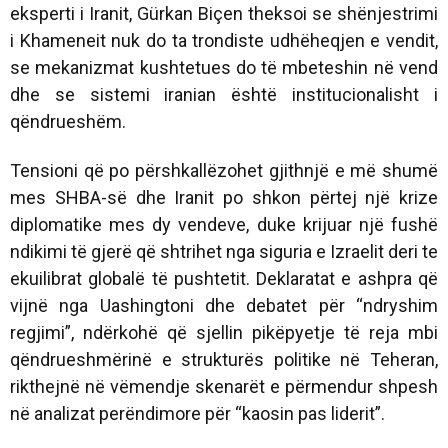
eksperti i Iranit, Gürkan Biçen theksoi se shënjestrimi
i Khameneit nuk do ta trondiste udhëheqjen e vendit,
se mekanizmat kushtetues do të mbeteshin në vend
dhe se sistemi iranian është institucionalisht i
qëndrueshëm.
Tensioni që po përshkallëzohet gjithnjë e më shumë
mes SHBA-së dhe Iranit po shkon përtej një krize
diplomatike mes dy vendeve, duke krijuar një fushë
ndikimi të gjerë që shtrihet nga siguria e Izraelit deri te
ekuilibrat globalë të pushtetit. Deklaratat e ashpra që
vijnë nga Uashingtoni dhe debatet për “ndryshim
regjimi”, ndërkohë që sjellin pikëpyetje të reja mbi
qëndrueshmërinë e strukturës politike në Teheran,
rikthejnë në vëmendje skenarët e përmendur shpesh
në analizat perëndimore për “kaosin pas liderit”.