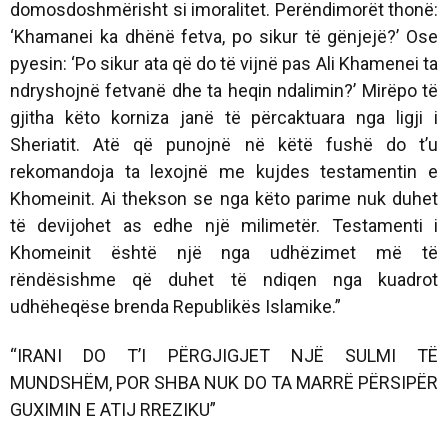
domosdoshmërisht si imoralitet. Perëndimorët thonë:
‘Khamanei ka dhënë fetva, po sikur të gënjejë?’ Ose
pyesin: ‘Po sikur ata që do të vijnë pas Ali Khamenei ta
ndryshojnë fetvanë dhe ta heqin ndalimin?’ Mirëpo të
gjitha këto korniza janë të përcaktuara nga ligji i
Sheriatit. Atë që punojnë në këtë fushë do t’u
rekomandoja ta lexojnë me kujdes testamentin e
Khomeinit. Ai thekson se nga këto parime nuk duhet
të devijohet as edhe një milimetër. Testamenti i
Khomeinit është një nga udhëzimet më të
rëndësishme që duhet të ndiqen nga kuadrot
udhëheqëse brenda Republikës Islamike.”
“IRANI DO T’I PËRGJIGJET NJË SULMI TË
MUNDSHËM, POR SHBA NUK DO TA MARRË PËRSIPËR
GUXIMIN E ATIJ RREZIKU”