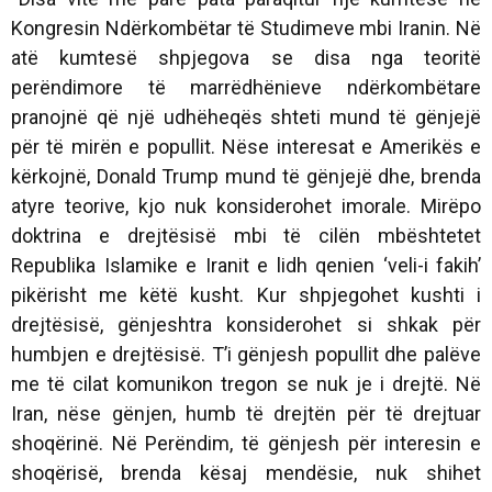
Kongresin Ndërkombëtar të Studimeve mbi Iranin. Në
atë kumtesë shpjegova se disa nga teoritë
perëndimore të marrëdhënieve ndërkombëtare
pranojnë që një udhëheqës shteti mund të gënjejë
për të mirën e popullit. Nëse interesat e Amerikës e
kërkojnë, Donald Trump mund të gënjejë dhe, brenda
atyre teorive, kjo nuk konsiderohet imorale. Mirëpo
doktrina e drejtësisë mbi të cilën mbështetet
Republika Islamike e Iranit e lidh qenien ‘veli-i fakih’
pikërisht me këtë kusht. Kur shpjegohet kushti i
drejtësisë, gënjeshtra konsiderohet si shkak për
humbjen e drejtësisë. T’i gënjesh popullit dhe palëve
me të cilat komunikon tregon se nuk je i drejtë. Në
Iran, nëse gënjen, humb të drejtën për të drejtuar
shoqërinë. Në Perëndim, të gënjesh për interesin e
shoqërisë, brenda kësaj mendësie, nuk shihet