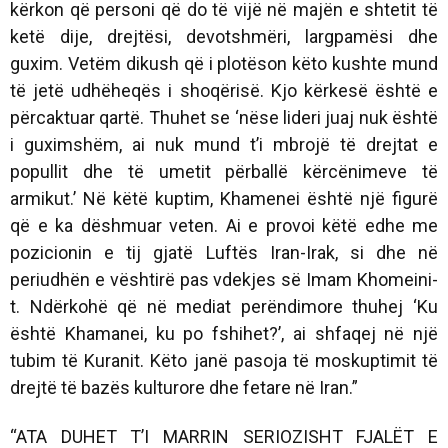
kërkon që personi që do të vijë në majën e shtetit të
ketë dije, drejtësi, devotshmëri, largpamësi dhe
guxim. Vetëm dikush që i plotëson këto kushte mund
të jetë udhëheqës i shoqërisë. Kjo kërkesë është e
përcaktuar qartë. Thuhet se ‘nëse lideri juaj nuk është
i guximshëm, ai nuk mund t’i mbrojë të drejtat e
popullit dhe të umetit përballë kërcënimeve të
armikut.’ Në këtë kuptim, Khamenei është një figurë
që e ka dëshmuar veten. Ai e provoi këtë edhe me
pozicionin e tij gjatë Luftës Iran-Irak, si dhe në
periudhën e vështirë pas vdekjes së Imam Khomeini-
t. Ndërkohë që në mediat perëndimore thuhej ‘Ku
është Khamanei, ku po fshihet?’, ai shfaqej në një
tubim të Kuranit. Këto janë pasoja të moskuptimit të
drejtë të bazës kulturore dhe fetare në Iran.”
“ATA DUHET T’I MARRIN SERIOZISHT FJALËT E