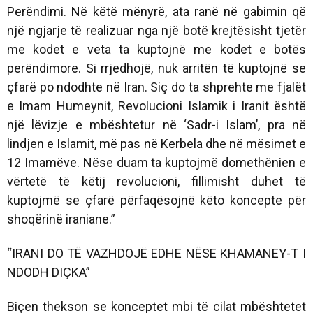
Perëndimi. Në këtë mënyrë, ata ranë në gabimin që
një ngjarje të realizuar nga një botë krejtësisht tjetër
me kodet e veta ta kuptojnë me kodet e botës
perëndimore. Si rrjedhojë, nuk arritën të kuptojnë se
çfarë po ndodhte në Iran. Siç do ta shprehte me fjalët
e Imam Humeynit, Revolucioni Islamik i Iranit është
një lëvizje e mbështetur në ‘Sadr-i Islam’, pra në
lindjen e Islamit, më pas në Kerbela dhe në mësimet e
12 Imamëve. Nëse duam ta kuptojmë domethënien e
vërtetë të këtij revolucioni, fillimisht duhet të
kuptojmë se çfarë përfaqësojnë këto koncepte për
shoqërinë iraniane.”
“IRANI DO TË VAZHDOJË EDHE NËSE KHAMANEY-T I
NDODH DIÇKA”
Biçen thekson se konceptet mbi të cilat mbështetet