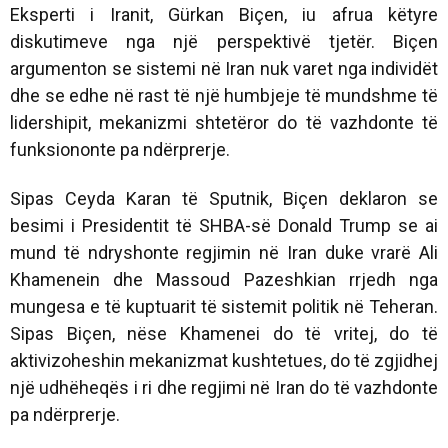
Eksperti i Iranit, Gürkan Biçen, iu afrua këtyre
diskutimeve nga një perspektivë tjetër. Biçen
argumenton se sistemi në Iran nuk varet nga individët
dhe se edhe në rast të një humbjeje të mundshme të
lidershipit, mekanizmi shtetëror do të vazhdonte të
funksiononte pa ndërprerje.
Sipas Ceyda Karan të Sputnik, Biçen deklaron se
besimi i Presidentit të SHBA-së Donald Trump se ai
mund të ndryshonte regjimin në Iran duke vrarë Ali
Khamenein dhe Massoud Pazeshkian rrjedh nga
mungesa e të kuptuarit të sistemit politik në Teheran.
Sipas Biçen, nëse Khamenei do të vritej, do të
aktivizoheshin mekanizmat kushtetues, do të zgjidhej
një udhëheqës i ri dhe regjimi në Iran do të vazhdonte
pa ndërprerje.