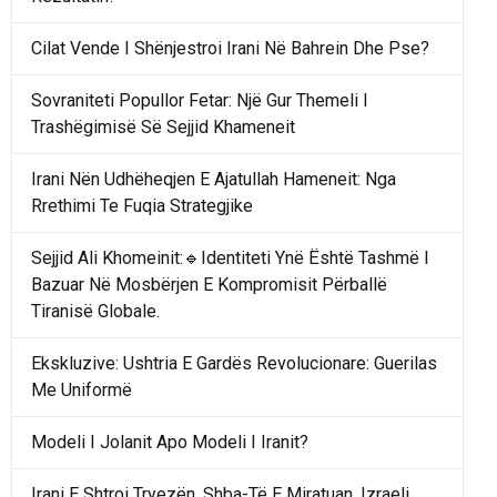
Cilat Vende I Shënjestroi Irani Në Bahrein Dhe Pse?
Sovraniteti Popullor Fetar: Një Gur Themeli I
Trashëgimisë Së Sejjid Khameneit
Irani Nën Udhëheqjen E Ajatullah Hameneit: Nga
Rrethimi Te Fuqia Strategjike
Sejjid Ali Khomeinit:🔹Identiteti Ynë Është Tashmë I
Bazuar Në Mosbërjen E Kompromisit Përballë
Tiranisë Globale.
Ekskluzive: Ushtria E Gardës Revolucionare: Guerilas
Me Uniformë
Modeli I Jolanit Apo Modeli I Iranit?
Irani E Shtroi Tryezën, Shba-Të E Miratuan, Izraeli