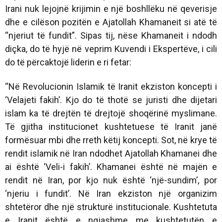
Irani nuk lejojnë krijimin e një boshllëku në qeverisje
dhe e cilëson pozitën e Ajatollah Khamaneit si atë të
“njeriut të fundit”. Sipas tij, nëse Khamaneit i ndodh
diçka, do të hyjë në veprim Kuvendi i Ekspertëve, i cili
do të përcaktojë liderin e ri fetar:
“Në Revolucionin Islamik të Iranit ekziston koncepti i
‘Velajeti fakih’. Kjo do të thotë se juristi dhe dijetari
islam ka të drejtën të drejtojë shoqërinë myslimane.
Të gjitha institucionet kushtetuese të Iranit janë
formësuar mbi dhe rreth këtij koncepti. Sot, në krye të
rendit islamik në Iran ndodhet Ajatollah Khamanei dhe
ai është ‘Veli-i fakih’. Khamanei është në majën e
rendit në Iran, por kjo nuk është ‘një-sundim’, por
‘njeriu i fundit’. Në Iran ekziston një organizim
shtetëror dhe një strukturë institucionale. Kushtetuta
e Iranit është e ngjashme me kushtetutën e