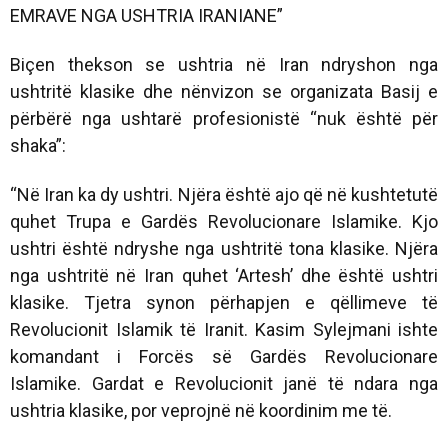
EMRAVE NGA USHTRIA IRANIANE”
Biçen thekson se ushtria në Iran ndryshon nga
ushtritë klasike dhe nënvizon se organizata Basij e
përbërë nga ushtarë profesionistë “nuk është për
shaka”:
“Në Iran ka dy ushtri. Njëra është ajo që në kushtetutë
quhet Trupa e Gardës Revolucionare Islamike. Kjo
ushtri është ndryshe nga ushtritë tona klasike. Njëra
nga ushtritë në Iran quhet ‘Artesh’ dhe është ushtri
klasike. Tjetra synon përhapjen e qëllimeve të
Revolucionit Islamik të Iranit. Kasim Sylejmani ishte
komandant i Forcës së Gardës Revolucionare
Islamike. Gardat e Revolucionit janë të ndara nga
ushtria klasike, por veprojnë në koordinim me të.