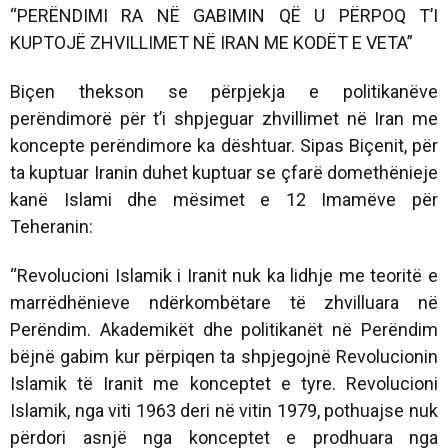
“PERËNDIMI RA NË GABIMIN QË U PËRPOQ T’I
KUPTOJË ZHVILLIMET NË IRAN ME KODËT E VETA”
Biçen thekson se përpjekja e politikanëve
perëndimorë për t’i shpjeguar zhvillimet në Iran me
koncepte perëndimore ka dështuar. Sipas Biçenit, për
ta kuptuar Iranin duhet kuptuar se çfarë domethënieje
kanë Islami dhe mësimet e 12 Imamëve për
Teheranin:
“Revolucioni Islamik i Iranit nuk ka lidhje me teoritë e
marrëdhënieve ndërkombëtare të zhvilluara në
Perëndim. Akademikët dhe politikanët në Perëndim
bëjnë gabim kur përpiqen ta shpjegojnë Revolucionin
Islamik të Iranit me konceptet e tyre. Revolucioni
Islamik, nga viti 1963 deri në vitin 1979, pothuajse nuk
përdori asnjë nga konceptet e prodhuara nga