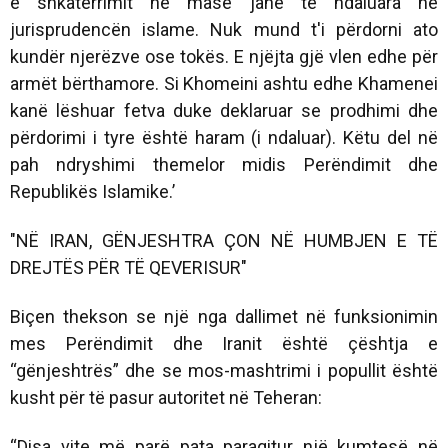
e shkatërrimit në masë janë të ndaluara në
jurisprudencën islame. Nuk mund t'i përdorni ato
kundër njerëzve ose tokës. E njëjta gjë vlen edhe për
armët bërthamore. Si Khomeini ashtu edhe Khamenei
kanë lëshuar fetva duke deklaruar se prodhimi dhe
përdorimi i tyre është haram (i ndaluar). Këtu del në
pah ndryshimi themelor midis Perëndimit dhe
Republikës Islamike.’
"NË IRAN, GËNJESHTRA ÇON NË HUMBJEN E TË
DREJTËS PËR TË QEVERISUR"
Biçen thekson se një nga dallimet në funksionimin
mes Perëndimit dhe Iranit është çështja e
“gënjeshtrës” dhe se mos-mashtrimi i popullit është
kusht për të pasur autoritet në Teheran:
“Disa vite më parë pata paraqitur një kumtesë në