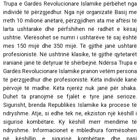
Trupa e Gardës Revolucionare Islamike përbëhet nga
individë të përzgjedhur. Nga një organizatë Basij me
rreth 10 milionë anëtarë, përzgjidhen ata me aftësi të
larta ushtarake dhe përfshihen në radhët e kësaj
ushtrie. Vlerësohet se numri i ushtarëve të saj është
mes 150 mijë dhe 350 mijë. Të gjithë janë ushtarë
profesionistë. Në ushtrinë klasike, të gjithë qytetarët
iranianë janë të detyruar të shërbejnë. Ndërsa Trupa e
Gardës Revolucionare Islamike pranon vetëm persona
të përzgjedhur dhe profesionistë. Këta individë kanë
përvojë të madhe. Këta njerëz nuk janë për shaka.
Duhet ta pranojmë se fjalët e tyre janë serioze.
Sigurisht, brenda Republikës Islamike ka procese të
ndryshme. Atje, si edhe tek ne, ekziston një këshill i
sigurisë kombëtare. Ky këshill merr mendime të
ndryshme. Informacionet e mbledhura formësohen
në këshillin e sigurisë kombëtare dhe pasi