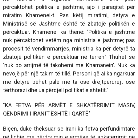
përcaktohet politika e jashtme, ajo i paraqitet për
miratim Khamenei-t. Pas këtij miratimi, detyra e
Ministrisë së Jashtme është të zbatojë politikën e
përcaktuar. Khamenei ka thënë: ‘Politika e jashtme
nuk përcaktohet vetëm nga ministria e jashtme; pas
procesit të vendimmarrjes, ministria ka për detyrë ta
zbatojë politikën e përcaktuar në terren.’ Thuhet se
‘nuk po arrijmë të takohemi me Khamanein’. Nuk ka
nevojë për një takim të tillë. Personi që ai ka ngarkuar
me detyrë bëhet palë me ta ose drejtpërdrejt ose
tërthorazi dhe ua përcjell politikat e shtetit.”
"KA FETVA PËR ARMËT E SHKATËRRIMIT MASIV,
QËNDRIMI I IRANIT ËSHTË I QARTË"
Biçen, duke theksuar se Irani ka fetva përfundimtare
në lidhje me përdorimin e armëve të shkatërrimit në