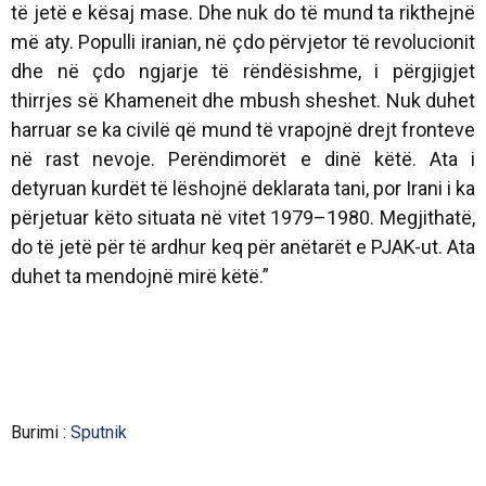
të jetë e kësaj mase. Dhe nuk do të mund ta rikthejnë
më aty. Populli iranian, në çdo përvjetor të revolucionit
dhe në çdo ngjarje të rëndësishme, i përgjigjet
thirrjes së Khameneit dhe mbush sheshet. Nuk duhet
harruar se ka civilë që mund të vrapojnë drejt fronteve
në rast nevoje. Perëndimorët e dinë këtë. Ata i
detyruan kurdët të lëshojnë deklarata tani, por Irani i ka
përjetuar këto situata në vitet 1979–1980. Megjithatë,
do të jetë për të ardhur keq për anëtarët e PJAK-ut. Ata
duhet ta mendojnë mirë këtë.”
Burimi :
Sputnik