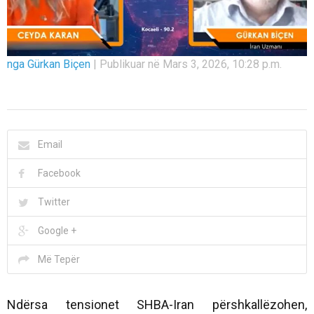
nga Gürkan Biçen
|
Publikuar në Mars 3, 2026, 10:28 p.m.
Email
Facebook
Twitter
Google +
Më Tepër
Ndërsa tensionet SHBA-Iran përshkallëzohen,