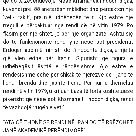
që do ta zëvendësojë. Nëse Khamaneit i ndodh diçka,
kuvendi prej 88 anëtarësh mblidhet dhe përcakton një
‘veli-i fakih’, pra një udhëheqës të ri. Kjo është një
rregull e përcaktuar nga rendi që në vitin 1979. Po
flasim për një shtet, jo për një organizatë. Ashtu siç
do të funksiononte rendi ynë nëse sot presidentit
Erdogan apo një ministri do t’i ndodhte diçka, e njëjta
gjë vlen edhe për Iranin. Sigurisht që figura e
udhëheqësit është e rëndësishme. Ajo është e
rëndësishme edhe për shkak të njerëzve që i janë të
lidhur brenda dhe jashtë Iranit. Por kur u themelua
rendi në vitin 1979, u krijuan baza të forta kushtetuese
pikërisht që nëse sot Khamaneit i ndodh diçka, rendi
të vazhdojë rrugën e vet.”
“ATA QË THONË SE RENDI NË IRAN DO TË RRËZOHET
JANË AKADEMIKË PERËNDIMORË”