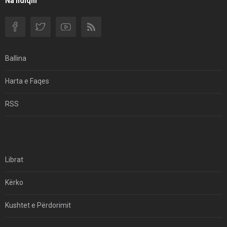
Na ndiqni
Për Në Shqipëri.
Si I Ndryshoi Rezistenca E Guximshme E Iranit
Ekuilibrat E Pushtetit Në Azinë Perëndimore?
Ballina
Hormuzi: Fillimi I Fundit Të Hegjemonisë Amerikane
Harta e Faqes
Për Çfarë Po Negocioni?
RSS
Librat
Kërko
Kushtet e Përdorimit