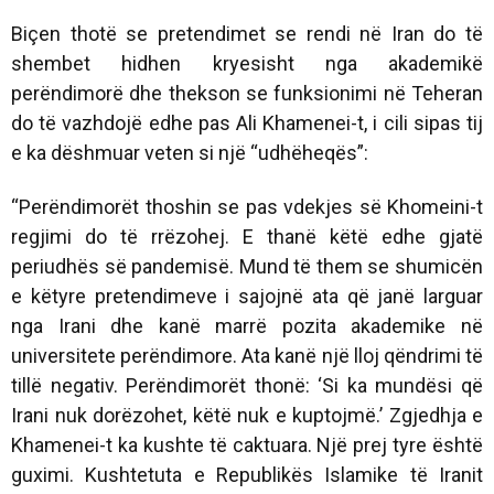
Biçen thotë se pretendimet se rendi në Iran do të
shembet hidhen kryesisht nga akademikë
perëndimorë dhe thekson se funksionimi në Teheran
do të vazhdojë edhe pas Ali Khamenei-t, i cili sipas tij
e ka dëshmuar veten si një “udhëheqës”:
“Perëndimorët thoshin se pas vdekjes së Khomeini-t
regjimi do të rrëzohej. E thanë këtë edhe gjatë
periudhës së pandemisë. Mund të them se shumicën
e këtyre pretendimeve i sajojnë ata që janë larguar
nga Irani dhe kanë marrë pozita akademike në
universitete perëndimore. Ata kanë një lloj qëndrimi të
tillë negativ. Perëndimorët thonë: ‘Si ka mundësi që
Irani nuk dorëzohet, këtë nuk e kuptojmë.’ Zgjedhja e
Khamenei-t ka kushte të caktuara. Një prej tyre është
guximi. Kushtetuta e Republikës Islamike të Iranit