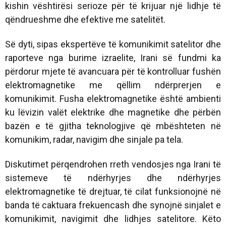
kishin vështirësi serioze për të krijuar një lidhje të
qëndrueshme dhe efektive me satelitët.
Së dyti, sipas ekspertëve të komunikimit satelitor dhe
raporteve nga burime izraelite, Irani së fundmi ka
përdorur mjete të avancuara për të kontrolluar fushën
elektromagnetike me qëllim ndërprerjen e
komunikimit. Fusha elektromagnetike është ambienti
ku lëvizin valët elektrike dhe magnetike dhe përbën
bazën e të gjitha teknologjive që mbështeten në
komunikim, radar, navigim dhe sinjale pa tela.
Diskutimet përqendrohen rreth vendosjes nga Irani të
sistemeve të ndërhyrjes dhe ndërhyrjes
elektromagnetike të drejtuar, të cilat funksionojnë në
banda të caktuara frekuencash dhe synojnë sinjalet e
komunikimit, navigimit dhe lidhjes satelitore. Këto