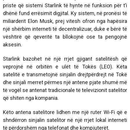
priste që sistemi Starlink të hynte në funksion për t’i
dhënë fund errësimit digjital. Ky sistem, në pronësi të
miliarderit Elon Musk, prej vitesh ofron nga hapësira
një shërbim interneti të decentralizuar, duke e bërë të
vështirë që qeveritë ta bllokojnë ose ta pengojnë
aksesin.
Starlink bazohet në një rrjet gjigant satelitësh që
veprojnë në orbitën e ulët të Tokës (LEO). Këta
satelitë e transmetojnë sinjalin drejtpërdrejt në Tokë
dhe sinjali merret përmes një antene pjate shumë më
të vogël se antenat tradicionale të televizionit satelitor
që shiten nga kompania.
Këto antena satelitore lidhen me një ruter Wi-Fi që e
shndërron sinjalin satelitor në një rrjet lokal interneti
të përdorshëm nga telefonat dhe kompjuterët.