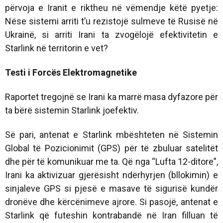
përvoja e Iranit e riktheu në vëmendje këtë pyetje:
Nëse sistemi arriti t’u rezistojë sulmeve të Rusisë në
Ukrainë, si arriti Irani ta zvogëlojë efektivitetin e
Starlink në territorin e vet?
Testi i Forcës Elektromagnetike
Raportet tregojnë se Irani ka marrë masa dyfazore për
ta bërë sistemin Starlink joefektiv.
Së pari, antenat e Starlink mbështeten në Sistemin
Global të Pozicionimit (GPS) për të zbuluar satelitët
dhe për të komunikuar me ta. Që nga “Lufta 12-ditore”,
Irani ka aktivizuar gjerësisht ndërhyrjen (bllokimin) e
sinjaleve GPS si pjesë e masave të sigurisë kundër
dronëve dhe kërcënimeve ajrore. Si pasojë, antenat e
Starlink që futeshin kontrabandë në Iran filluan të