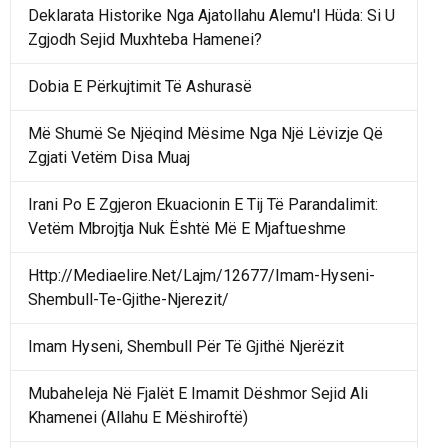
Deklarata Historike Nga Ajatollahu Alemu'l Hüda: Si U
Zgjodh Sejid Muxhteba Hamenei?
Dobia E Përkujtimit Të Ashurasë
Më Shumë Se Njëqind Mësime Nga Një Lëvizje Që
Zgjati Vetëm Disa Muaj
Irani Po E Zgjeron Ekuacionin E Tij Të Parandalimit:
Vetëm Mbrojtja Nuk Është Më E Mjaftueshme
Http://Mediaelire.Net/Lajm/12677/Imam-Hyseni-
Shembull-Te-Gjithe-Njerezit/
Imam Hyseni, Shembull Për Të Gjithë Njerëzit
Mubaheleja Në Fjalët E Imamit Dëshmor Sejid Ali
Khamenei (Allahu E Mëshiroftë)