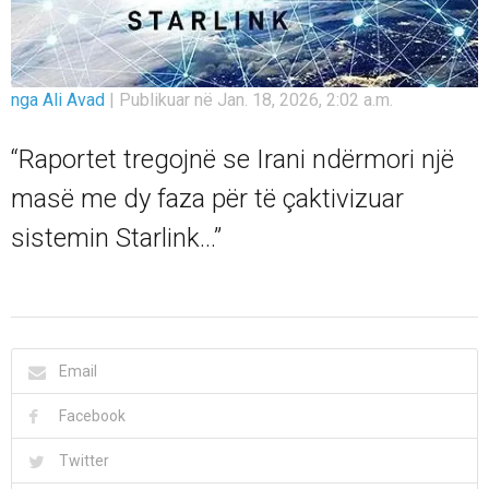
nga Ali Avad
|
Publikuar në Jan. 18, 2026, 2:02 a.m.
“Raportet tregojnë se Irani ndërmori një
masë me dy faza për të çaktivizuar
sistemin Starlink...”
Email
Facebook
Twitter