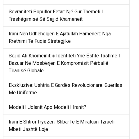
Sovraniteti Popullor Fetar: Një Gur Themeli I
Trashëgimisë Së Sejjid Khameneit
Irani Nën Udhëheqjen E Ajatullah Hameneit: Nga
Rrethimi Te Fuqia Strategjike
Sejjid Ali Khomeinit:🔹Identiteti Ynë Është Tashmë I
Bazuar Në Mosbërjen E Kompromisit Përballë
Tiranisë Globale.
Ekskluzive: Ushtria E Gardës Revolucionare: Guerilas
Me Uniformë
Modeli I Jolanit Apo Modeli I Iranit?
Irani E Shtroi Tryezën, Shba-Të E Miratuan, Izraeli
Mbeti Jashtë Loje