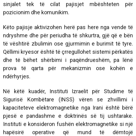
sinjalet tek të cilat pajisjet mbështeten për
pozicionim dhe komunikim.
Këto pajisje aktivizohen herë pas here nga vende të
ndryshme dhe për periudha të shkurtra, gjë që e bën
të vështirë zbulimin ose gjurmimin e burimit të tyre.
Qëllimi kryesor është të çrregullohet sistemi përkatës
dhe të bëhet shërbimi i paqëndrueshëm, pa lënë
prova të qarta për mekanizmin ose kohën e
ndërhyrjes.
Në këtë kuadër, Instituti Izraelit për Studime të
Sigurisë Kombëtare (INSS) vëren se zhvillimi i
kapaciteteve elektromagnetike nga Irani është bërë
pjesë e pandashme e doktrinës së tij ushtarake.
Instituti e konsideron fushën elektromagnetike si një
hapësirë operative që mund të dëmtojë