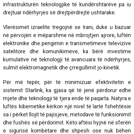
infrastrukturën teknologjike të kundërshtarëve pa iu
drejtuar ndërhyrjes së drejtpërdrejtë ushtarake.
Vlerësimet izraelite tregojnë se Irani, duke u bazuar
në përvojën e mëparshme në mbrojtjen ajrore, luftën
elektronike dhe pengimin e transmetimeve televizive
satelitore dhe komunikimeve, ka bërë investime
kumulative në teknologji të avancuara të ndërhyrjes,
sulmit elektromagnetik dhe çrregullimit jo-kinetik.
Për më tepër, për të minimizuar efektivitetin e
sistemit Starlink, ka gjasa që të jenë përdorur edhe
mjete dhe teknologji të tjera ende të paqarta. Natyra e
luftës kibernetike kërkon një nivel të lartë fshehtësie
sa i përket llojit të pajisjeve, metodave të funksionimit
dhe fushës së përdorimit. Këto aftësi hyjnë në sferën
e sigurisë kombëtare dhe shpesh ose nuk bëhen