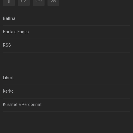
Si I Ndryshoi Rezistenca E Guximshme E Iranit
Ekuilibrat E Pushtetit Në Azinë Perëndimore?
Ballina
Hormuzi: Fillimi I Fundit Të Hegjemonisë Amerikane
Harta e Faqes
Për Çfarë Po Negocioni?
RSS
Librat
Kërko
Kushtet e Përdorimit
Kontakt