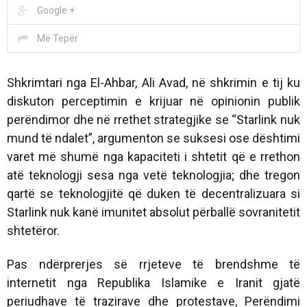
Google +
Më Tepër
Shkrimtari nga El-Ahbar, Ali Avad, në shkrimin e tij ku
diskuton perceptimin e krijuar në opinionin publik
perëndimor dhe në rrethet strategjike se “Starlink nuk
mund të ndalet”, argumenton se suksesi ose dështimi
varet më shumë nga kapaciteti i shtetit që e rrethon
atë teknologji sesa nga vetë teknologjia; dhe tregon
qartë se teknologjitë që duken të decentralizuara si
Starlink nuk kanë imunitet absolut përballë sovranitetit
shtetëror.
Pas ndërprerjes së rrjeteve të brendshme të
internetit nga Republika Islamike e Iranit gjatë
periudhave të trazirave dhe protestave, Perëndimi