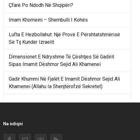
Çfarë Po Ndodh Në Shqipëri?
Imam Khomeini – Shembulli I Kohës
Lufta E Hezbollahut: Një Provë E Përshtatshmërisë
Së Tij Kundër Izraelit
Dimensionet E Ndryshme Të Çështjes Së Gadirit
Sipas Imamit Dëshmor Sejid Ali Khamenei
Gadir Khummi Në Fjalët E Imamit Dëshmor Sejid Ali
Khamenei (Allahu Ia Shenjtërofzë Sekretet)
Një Rend Rajonal I Udhëhequr Nga Irani Kundrejt Një
Rendi Rajonal Të Udhëhequr Nga Izraeli
Filmi I Shkurtër Iranian “Pasta Alfredo” Ka Udhëtuar
Na ndiqni
Për Në Shqipëri.