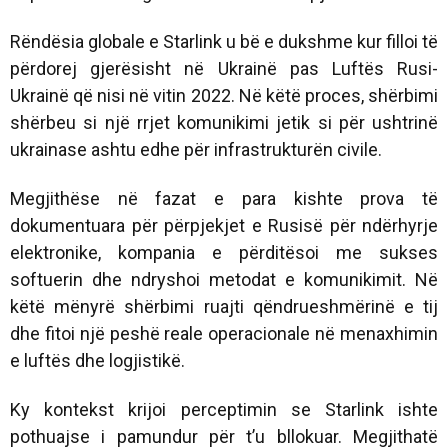
Rëndësia globale e Starlink u bë e dukshme kur filloi të
përdorej gjerësisht në Ukrainë pas Luftës Rusi-
Ukrainë që nisi në vitin 2022. Në këtë proces, shërbimi
shërbeu si një rrjet komunikimi jetik si për ushtrinë
ukrainase ashtu edhe për infrastrukturën civile.
Megjithëse në fazat e para kishte prova të
dokumentuara për përpjekjet e Rusisë për ndërhyrje
elektronike, kompania e përditësoi me sukses
softuerin dhe ndryshoi metodat e komunikimit. Në
këtë mënyrë shërbimi ruajti qëndrueshmërinë e tij
dhe fitoi një peshë reale operacionale në menaxhimin
e luftës dhe logjistikë.
Ky kontekst krijoi perceptimin se Starlink ishte
pothuajse i pamundur për t’u bllokuar. Megjithatë