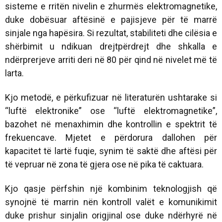
sisteme e rritën nivelin e zhurmës elektromagnetike,
duke dobësuar aftësinë e pajisjeve për të marrë
sinjale nga hapësira. Si rezultat, stabiliteti dhe cilësia e
shërbimit u ndikuan drejtpërdrejt dhe shkalla e
ndërprerjeve arriti deri në 80 për qind në nivelet më të
larta.
Kjo metodë, e përkufizuar në literaturën ushtarake si
“luftë elektronike” ose “luftë elektromagnetike”,
bazohet në menaxhimin dhe kontrollin e spektrit të
frekuencave. Mjetet e përdorura dallohen për
kapacitet të lartë fuqie, synim të saktë dhe aftësi për
të vepruar në zona të gjera ose në pika të caktuara.
Kjo qasje përfshin një kombinim teknologjish që
synojnë të marrin nën kontroll valët e komunikimit
duke prishur sinjalin origjinal ose duke ndërhyrë në