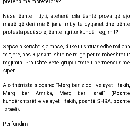
pretendime mbretërore?
Nëse është i dyti, atëherë, cila është prova që ajo
masë që deri më 8 janar mbyllte dyqanet dhe bënte
protesta paqësore, është ngritur kundër regjimit?
Sepse pikërisht kjo masë, duke iu shtuar edhe miliona
të tjerë, pas 8 janarit ishte në rrugë për të mbështetur
regjimin. Pra ishte vetë grupi i tretë i përmendur më
sipër.
Ajo thërriste slogane: “Merg ber zıdd i velayet i fakih,
Merg ber Amrika, Merg ber Israil” (Poshtë
kundërshtarët e velayet i fakih, poshtë SHBA, poshtë
Izraeli).
Përfundim