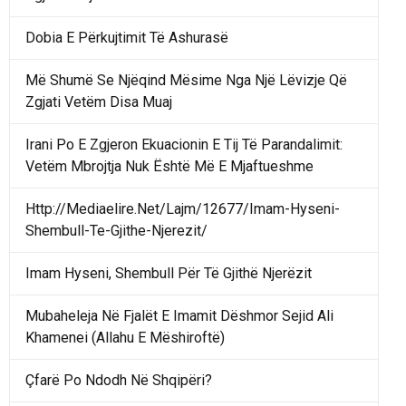
Dobia E Përkujtimit Të Ashurasë
Më Shumë Se Njëqind Mësime Nga Një Lëvizje Që
Zgjati Vetëm Disa Muaj
Irani Po E Zgjeron Ekuacionin E Tij Të Parandalimit:
Vetëm Mbrojtja Nuk Është Më E Mjaftueshme
Http://Mediaelire.Net/Lajm/12677/Imam-Hyseni-
Shembull-Te-Gjithe-Njerezit/
Imam Hyseni, Shembull Për Të Gjithë Njerëzit
Mubaheleja Në Fjalët E Imamit Dëshmor Sejid Ali
Khamenei (Allahu E Mëshiroftë)
Çfarë Po Ndodh Në Shqipëri?