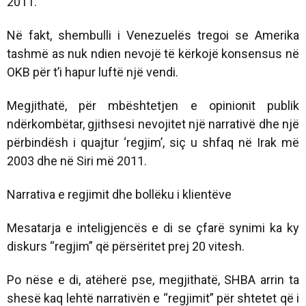
2011.
Në fakt, shembulli i Venezuelës tregoi se Amerika
tashmë as nuk ndien nevojë të kërkojë konsensus në
OKB për t’i hapur luftë një vendi.
Megjithatë, për mbështetjen e opinionit publik
ndërkombëtar, gjithsesi nevojitet një narrativë dhe një
përbindësh i quajtur ‘regjim’, siç u shfaq në Irak më
2003 dhe në Siri më 2011.
Narrativa e regjimit dhe bollëku i klientëve
Mesatarja e inteligjencës e di se çfarë synimi ka ky
diskurs “regjim” që përsëritet prej 20 vitesh.
Po nëse e di, atëherë pse, megjithatë, SHBA arrin ta
shesë kaq lehtë narrativën e “regjimit” për shtetet që i