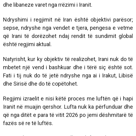
dhe libaneze varet nga rrëzimi i Iranit.
Ndryshimi i regjimit në Iran është objektivi parësor;
sepse, ndryshe nga vendet e tjera, pengesa e vetme
që Irani të dorëzohet ndaj rendit të sundimit global
është regjimi aktual.
Natyrisht, kur ky objektiv të realizohet, Irani nuk do të
mbetet një vend i bashkuar dhe i tërë siç është sot.
Fati i tij nuk do të jetë ndryshe nga ai i Irakut, Libisë
dhe Sirisë dhe do të copëtohet.
Regjimi izraelit e nisi këtë proces me luftën që i hapi
Iranit në muajin qershor. Lufta nuk ka përfunduar dhe
që nga ditët e para të vitit 2026 po jemi dëshmitarë të
fazës së re të luftës.