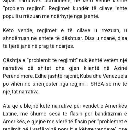
Sipas narrativës dominuese, në këto vende kishte
“problem regjimi”. Regjimet kundër të cilave ishte
populli u rrëzuan me ndërhyrje nga jashtë.
Këto vende, regjimet e të cilave u rrëzuan, u
shndërruan në shtete të dështuar. Disa u ndanë, disa
të tjerë janë në prag të ndarjes.
Çështja e “problemit të regjimit” nuk është vetëm një
narrativë që shitet dhe gjen klientë në Azinë
Perëndimore. Edhe jashtë rajonit, Kuba dhe Venezuela
po vihen në shënjestër nga regjimi i SHBA-së me të
njëjtat narrativa.
Ata që e blejnë këtë narrativë për vendet e Amerikës
Latine, më shumë sesa të flasin për banditizmin e
Amerikës, e gjejnë me vlerë të flasin për “problemet e
regjimit që i varfërojnë popujt e këtyre vendeve” ose