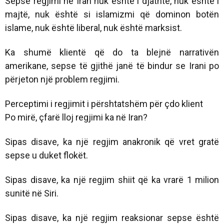
Sepse regjimi në Iran nuk është i djathtë, nuk është i
majtë, nuk është si islamizmi që dominon botën
islame, nuk është liberal, nuk është marksist.
Ka shumë klientë që do ta blejnë narrativën
amerikane, sepse të gjithë janë të bindur se Irani po
përjeton një problem regjimi.
Perceptimi i regjimit i përshtatshëm për çdo klient
Po mirë, çfarë lloj regjimi ka në Iran?
Sipas disave, ka një regjim anakronik që vret gratë
sepse u duket flokët.
Sipas disave, ka një regjim shiit që ka vrarë 1 milion
sunitë në Siri.
Sipas disave, ka një regjim reaksionar sepse është