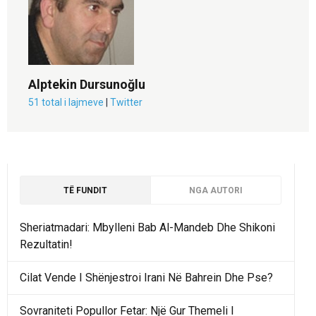
Alptekin Dursunoğlu
51 total i lajmeve
|
Twitter
TË FUNDIT
NGA AUTORI
Sheriatmadari: Mbylleni Bab Al-Mandeb Dhe Shikoni
Rezultatin!
Cilat Vende I Shënjestroi Irani Në Bahrein Dhe Pse?
Sovraniteti Popullor Fetar: Një Gur Themeli I