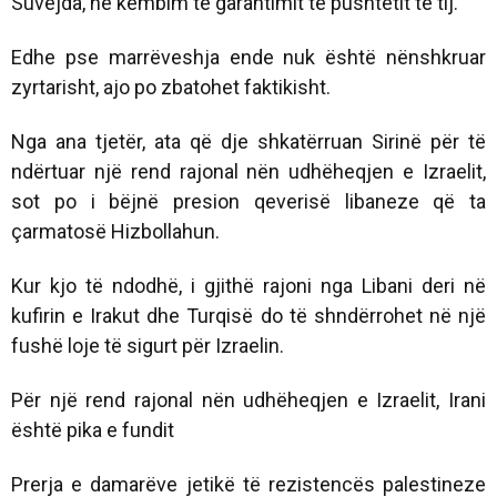
Suvejda, në këmbim të garantimit të pushtetit të tij.
Edhe pse marrëveshja ende nuk është nënshkruar
zyrtarisht, ajo po zbatohet faktikisht.
Nga ana tjetër, ata që dje shkatërruan Sirinë për të
ndërtuar një rend rajonal nën udhëheqjen e Izraelit,
sot po i bëjnë presion qeverisë libaneze që ta
çarmatosë Hizbollahun.
Kur kjo të ndodhë, i gjithë rajoni nga Libani deri në
kufirin e Irakut dhe Turqisë do të shndërrohet në një
fushë loje të sigurt për Izraelin.
Për një rend rajonal nën udhëheqjen e Izraelit, Irani
është pika e fundit
Prerja e damarëve jetikë të rezistencës palestineze