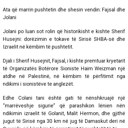
Ata që marrin pushtetin dhe shesin vendin: Fajsal dhe
Jolani
Jolani po luan sot rolin që historikisht e kishte Sherif
Husejni: dorëzimin e tokave të Sirisë SHBA-së dhe
Izraelit në këmbim të pushtetit.
Djali i Sherif Husejnit, Fajsal, i kishte premtuar kryetarit
të Organizatës Botërore Sioniste Haim Weizman një
atdhe në Palestinë, në këmbim të përfitimit nga
ndikimi i sionistëve te anglezët.
Edhe Colani tani është gati të nënshkruajë një
“marrëveshje sigurie” që parashikon lënien nën
ndikimin izraelit të Golanit, Malit Hermon, dhe gjithë
jugut të Sirisë nga 30 km në jug të Damaskut deri në