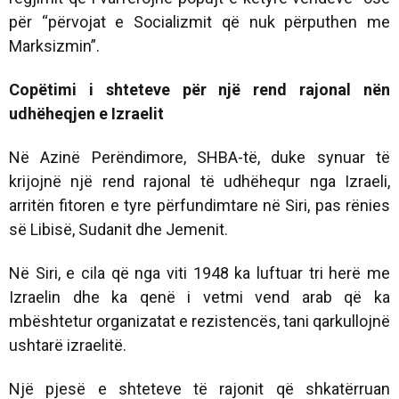
për “përvojat e Socializmit që nuk përputhen me
Marksizmin”.
Copëtimi i shteteve për një rend rajonal nën
udhëheqjen e Izraelit
Në Azinë Perëndimore, SHBA-të, duke synuar të
krijojnë një rend rajonal të udhëhequr nga Izraeli,
arritën fitoren e tyre përfundimtare në Siri, pas rënies
së Libisë, Sudanit dhe Jemenit.
Në Siri, e cila që nga viti 1948 ka luftuar tri herë me
Izraelin dhe ka qenë i vetmi vend arab që ka
mbështetur organizatat e rezistencës, tani qarkullojnë
ushtarë izraelitë.
Një pjesë e shteteve të rajonit që shkatërruan