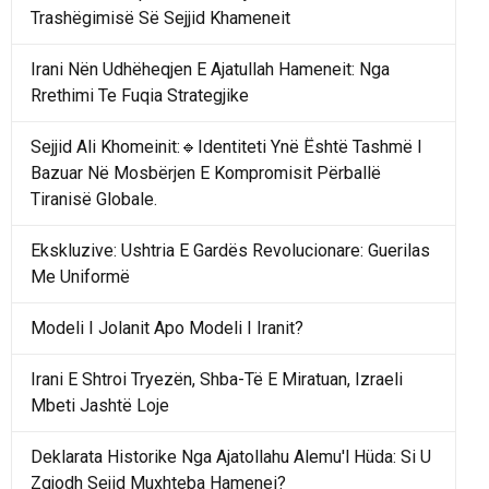
Trashëgimisë Së Sejjid Khameneit
Irani Nën Udhëheqjen E Ajatullah Hameneit: Nga
Rrethimi Te Fuqia Strategjike
Sejjid Ali Khomeinit:🔹Identiteti Ynë Është Tashmë I
Bazuar Në Mosbërjen E Kompromisit Përballë
Tiranisë Globale.
Ekskluzive: Ushtria E Gardës Revolucionare: Guerilas
Me Uniformë
Modeli I Jolanit Apo Modeli I Iranit?
Irani E Shtroi Tryezën, Shba-Të E Miratuan, Izraeli
Mbeti Jashtë Loje
Deklarata Historike Nga Ajatollahu Alemu'l Hüda: Si U
Zgjodh Sejid Muxhteba Hamenei?