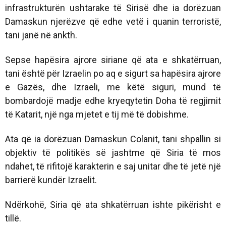
infrastrukturën ushtarake të Sirisë dhe ia dorëzuan
Damaskun njerëzve që edhe vetë i quanin terroristë,
tani janë në ankth.
Sepse hapësira ajrore siriane që ata e shkatërruan,
tani është për Izraelin po aq e sigurt sa hapësira ajrore
e Gazës, dhe Izraeli, me këtë siguri, mund të
bombardojë madje edhe kryeqytetin Doha të regjimit
të Katarit, një nga mjetet e tij më të dobishme.
Ata që ia dorëzuan Damaskun Colanit, tani shpallin si
objektiv të politikës së jashtme që Siria të mos
ndahet, të rifitojë karakterin e saj unitar dhe të jetë një
barrierë kundër Izraelit.
Ndërkohë, Siria që ata shkatërruan ishte pikërisht e
tillë.