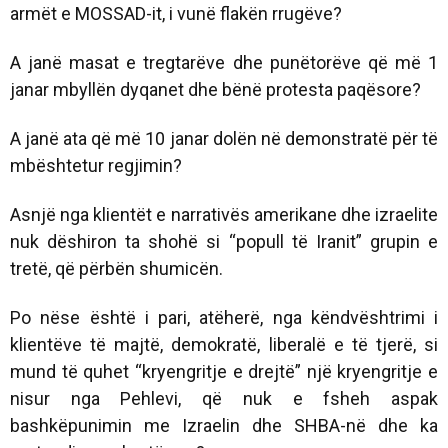
armët e MOSSAD-it, i vunë flakën rrugëve?
A janë masat e tregtarëve dhe punëtorëve që më 1
janar mbyllën dyqanet dhe bënë protesta paqësore?
A janë ata që më 10 janar dolën në demonstratë për të
mbështetur regjimin?
Asnjë nga klientët e narrativës amerikane dhe izraelite
nuk dëshiron ta shohë si “popull të Iranit” grupin e
tretë, që përbën shumicën.
Po nëse është i pari, atëherë, nga këndvështrimi i
klientëve të majtë, demokratë, liberalë e të tjerë, si
mund të quhet “kryengritje e drejtë” një kryengritje e
nisur nga Pehlevi, që nuk e fsheh aspak
bashkëpunimin me Izraelin dhe SHBA-në dhe ka