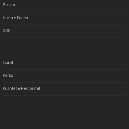
Ballina
Hormuzi: Fillimi I Fundit Të Hegjemonisë Amerikane
Harta e Faqes
Për Çfarë Po Negocioni?
RSS
Librat
Kërko
Kushtet e Përdorimit
Kontakt
Të Drejtat e Autorit