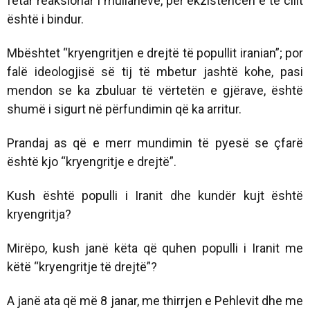
fetar reaksionar i mullahëve, për ekzistencën e të cilit
është i bindur.
Mbështet “kryengritjen e drejtë të popullit iranian”; por
falë ideologjisë së tij të mbetur jashtë kohe, pasi
mendon se ka zbuluar të vërtetën e gjërave, është
shumë i sigurt në përfundimin që ka arritur.
Prandaj as që e merr mundimin të pyesë se çfarë
është kjo “kryengritje e drejtë”.
Kush është populli i Iranit dhe kundër kujt është
kryengritja?
Mirëpo, kush janë këta që quhen populli i Iranit me
këtë “kryengritje të drejtë”?
A janë ata që më 8 janar, me thirrjen e Pehlevit dhe me