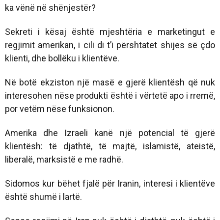
ka vënë në shënjestër?
Sekreti i kësaj është mjeshtëria e marketingut e
regjimit amerikan, i cili di t’i përshtatet shijes së çdo
klienti, dhe bollëku i klientëve.
Në botë ekziston një masë e gjerë klientësh që nuk
interesohen nëse produkti është i vërtetë apo i rremë,
por vetëm nëse funksionon.
Amerika dhe Izraeli kanë një potencial të gjerë
klientësh: të djathtë, të majtë, islamistë, ateistë,
liberalë, marksistë e me radhë.
Sidomos kur bëhet fjalë për Iranin, interesi i klientëve
është shumë i lartë.