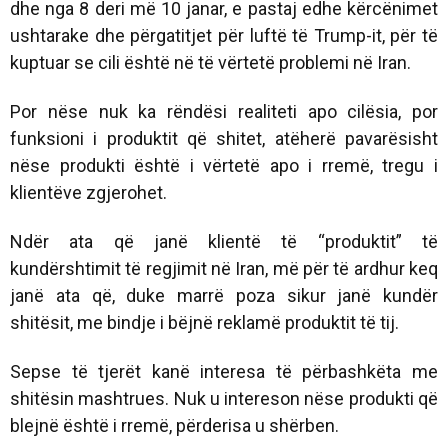
dhe nga 8 deri më 10 janar, e pastaj edhe kërcënimet
ushtarake dhe përgatitjet për luftë të Trump-it, për të
kuptuar se cili është në të vërtetë problemi në Iran.
Por nëse nuk ka rëndësi realiteti apo cilësia, por
funksioni i produktit që shitet, atëherë pavarësisht
nëse produkti është i vërtetë apo i rremë, tregu i
klientëve zgjerohet.
Ndër ata që janë klientë të “produktit” të
kundërshtimit të regjimit në Iran, më për të ardhur keq
janë ata që, duke marrë poza sikur janë kundër
shitësit, me bindje i bëjnë reklamë produktit të tij.
Sepse të tjerët kanë interesa të përbashkëta me
shitësin mashtrues. Nuk u intereson nëse produkti që
blejnë është i rremë, përderisa u shërben.