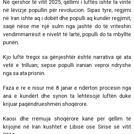
Në qershor të vitit 2025, qëllimi i luftës ishte ta vinte
në lëvizje popullin për revolucion. Sipas tyre, regjimi
në Iran ishte aq i dobët dhe populli aq kundër regjimit,
saqë nëse me një sulm nga jashtë do të vriteshin
vendimmarrësit e nivelit të lartë, populli do ta mbyllte
punën.
Kjo luftë tregoi sa gënjeshtër është narrativa që ata
vetë e trilluan; sepse populli iranian veproi ndryshe
nga sa ata prisnin.
Faza e re e nisur më 8 janar e ndërton procesin nga
ana e kundërt dhe synon ta lehtësojë luftën duke
krijuar paqëndrueshmëri shoqërore.
Kaosi dhe rrëmuja shoqërore kanë për qëllim të
krijojnë në Iran kushtet e Libisë ose Sirisë së vitit