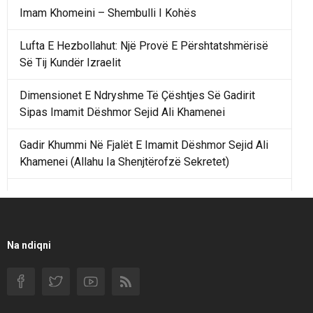
Imam Khomeini – Shembulli I Kohës
Lufta E Hezbollahut: Një Provë E Përshtatshmërisë
Së Tij Kundër Izraelit
Dimensionet E Ndryshme Të Çështjes Së Gadirit
Sipas Imamit Dëshmor Sejid Ali Khamenei
Gadir Khummi Në Fjalët E Imamit Dëshmor Sejid Ali
Khamenei (Allahu Ia Shenjtërofzë Sekretet)
Një Rend Rajonal I Udhëhequr Nga Irani Kundrejt Një
Rendi Rajonal Të Udhëhequr Nga Izraeli
Filmi I Shkurtër Iranian “Pasta Alfredo” Ka Udhëtuar
Na ndiqni
Për Në Shqipëri.
Si I Ndryshoi Rezistenca E Guximshme E Iranit
Ekuilibrat E Pushtetit Në Azinë Perëndimore?