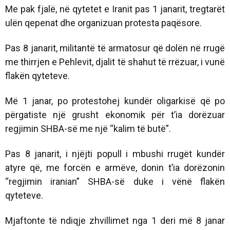
Me pak fjalë, në qytetet e Iranit pas 1 janarit, tregtarët
ulën qepenat dhe organizuan protesta paqësore.
Pas 8 janarit, militantë të armatosur që dolën në rrugë
me thirrjen e Pehlevit, djalit të shahut të rrëzuar, i vunë
flakën qyteteve.
Më 1 janar, po protestohej kundër oligarkisë që po
përgatiste një grusht ekonomik për t’ia dorëzuar
regjimin SHBA-së me një “kalim të butë”.
Pas 8 janarit, i njëjti popull i mbushi rrugët kundër
atyre që, me forcën e armëve, donin t’ia dorëzonin
“regjimin iranian” SHBA-së duke i vënë flakën
qyteteve.
Mjaftonte të ndiqje zhvillimet nga 1 deri më 8 janar