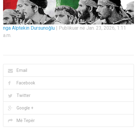
nga Alptekin Dursunoğlu
|
Publikuar në Jan. 23, 2026, 1:11
a.m.
Email
Facebook
Twitter
Google +
Më Tepër