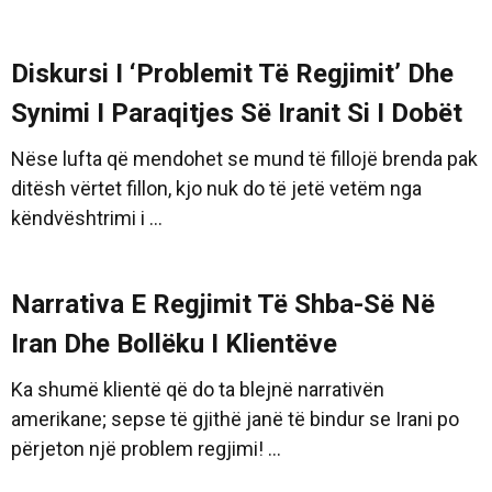
Diskursi I ‘Problemit Të Regjimit’ Dhe
Synimi I Paraqitjes Së Iranit Si I Dobët
Nëse lufta që mendohet se mund të fillojë brenda pak
ditësh vërtet fillon, kjo nuk do të jetë vetëm nga
këndvështrimi i ...
Narrativa E Regjimit Të Shba-Së Në
Iran Dhe Bollëku I Klientëve
Ka shumë klientë që do ta blejnë narrativën
amerikane; sepse të gjithë janë të bindur se Irani po
përjeton një problem regjimi! ...