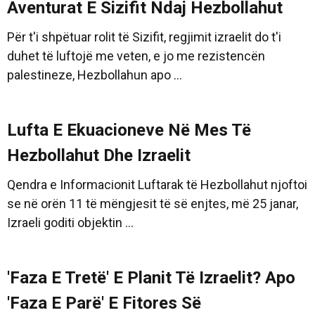
Aventurat E Sizifit Ndaj Hezbollahut
Për t'i shpëtuar rolit të Sizifit, regjimit izraelit do t'i
duhet të luftojë me veten, e jo me rezistencën
palestineze, Hezbollahun apo ...
Lufta E Ekuacioneve Në Mes Të
Hezbollahut Dhe Izraelit
Qendra e Informacionit Luftarak të Hezbollahut njoftoi
se në orën 11 të mëngjesit të së enjtes, më 25 janar,
Izraeli goditi objektin ...
'Faza E Tretë' E Planit Të Izraelit? Apo
'Faza E Parë' E Fitores Së