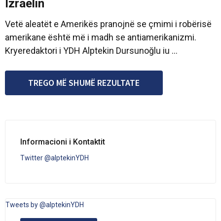
Izraelin
Vetë aleatët e Amerikës pranojnë se çmimi i robërisë
amerikane është më i madh se antiamerikanizmi.
Kryeredaktori i YDH Alptekin Dursunoğlu iu ...
TREGO MË SHUMË REZULTATE
Informacioni i Kontaktit
Twitter @alptekinYDH
Tweets by @alptekinYDH