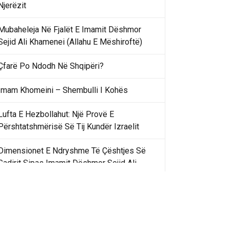
Njerëzit
Mubaheleja Në Fjalët E Imamit Dëshmor
Sejid Ali Khamenei (Allahu E Mëshiroftë)
Çfarë Po Ndodh Në Shqipëri?
Imam Khomeini – Shembulli I Kohës
Lufta E Hezbollahut: Një Provë E
Përshtatshmërisë Së Tij Kundër Izraelit
Dimensionet E Ndryshme Të Çështjes Së
Gadirit Sipas Imamit Dëshmor Sejid Ali
Khamenei
Gadir Khummi Në Fjalët E Imamit Dëshmor
Sejid Ali Khamenei (Allahu Ia Shenjtërofzë
Sekretet)