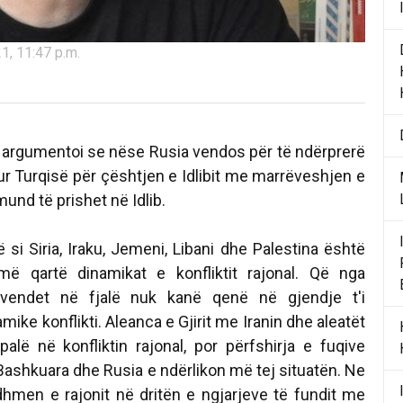
1, 11:47 p.m.
 argumentoi se nëse Rusia vendos për të ndërprerë
ur Turqisë për çështjen e Idlibit me marrëveshjen e
mund të prishet në Idlib.
ë si Siria, Iraku, Jemeni, Libani dhe Palestina është
ë qartë dinamikat e konfliktit rajonal. Që nga
, vendet në fjalë nuk kanë qenë në gjendje t'i
ike konflikti. Aleanca e Gjirit me Iranin dhe aleatët
 palë në konfliktin rajonal, por përfshirja e fuqive
 Bashkuara dhe Rusia e ndërlikon më tej situatën. Ne
hmen e rajonit në dritën e ngjarjeve të fundit me