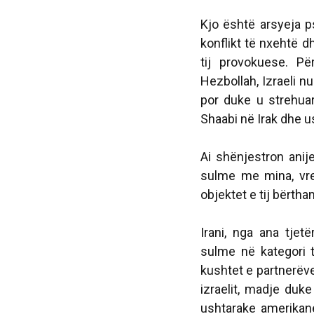
Kjo është arsyeja ps
konflikt të nxehtë d
tij provokuese. Për
Hezbollah, Izraeli 
por duke u strehua
Shaabi në Irak dhe us
Ai shënjestron anij
sulme me mina, vre
objektet e tij bërtha
Irani, nga ana tjet
sulme në kategori 
kushtet e partnerëve 
izraelit, madje duke
ushtarake amerikane