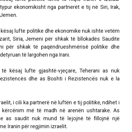
typur ekonomikisht nga partnerët e tij në Siri, Irak,
e Jemen.
 i kësaj lufte politike dhe ekonomike nuk ishte vetëm
ezarit, Siria, Jemeni për shkak të bllokadës Saudite
ni për shkak të paqëndrueshmërisë politike dhe
detyruan të largohen nga Irani.
 të kësaj lufte gjashtë-vjeçare, Teherani as nuk
Rezistencës dhe as Boshti i Rezistencës nuk e la
elit, i cili ka partnerë në luftën e tij politike, ndihet i
 kërcënim më të madh në arenën ushtarake. As
e as saudit nuk mund të lejojnë të fillojnë një
 Iranin për regjimin izraelit.