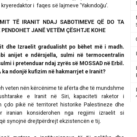
 kryeredaktor i faqes së lajmeve ‘Yakındoğu’.
MIT TË IRANIT NDAJ SABOTIMEVE QË DO TA
TË PENDOHET JANË VETËM ÇËSHTJE KOHE
nit dhe Izraelit gradualisht po bëhet më i madh.
i anijet e ndërsjella, sulmi në termocentralin
ulmi i pretenduar ndaj zyrës së MOSSAD në Erbil.
 ka ndonjë kufizim në hakmarrjet e Iranit?
sheh veten nën kërcënime të afërta dhe të mundshme
ushtarake e Iranit në Siri, kapaciteti raketor i
n çdo pikë në territoret historike Palestineze dhe
r iranian konsiderohen nga regjimi izraelit si
që synojnë drejtpërdrejt ekzistencën e tij.