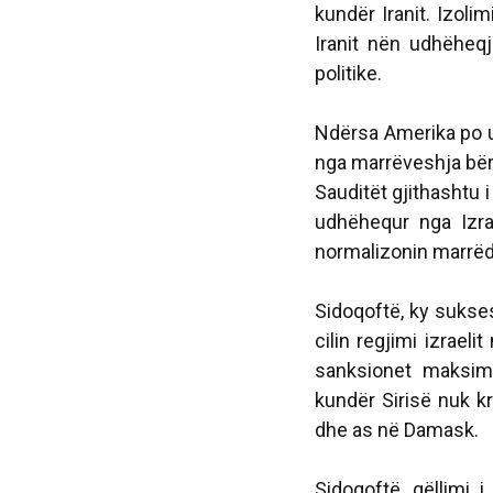
kundër Iranit. Izolim
Iranit nën udhëheqje
politike.
Ndërsa Amerika po ud
nga marrëveshja bë
Sauditët gjithashtu i
udhëhequr nga Izra
normalizonin marrëdh
Sidoqoftë, ky sukses 
cilin regjimi izrael
sanksionet maksima
kundër Sirisë nuk kr
dhe as në Damask.
Sidoqoftë, qëllimi i