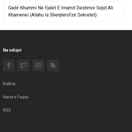
Gadir Khummi Në Fjalët E Imamit Dëshmor Sejid Ali
Khamenei (Allahu Ia Shenjtërofzë Sekretet)
Një Rend Rajonal I Udhëhequr Nga Irani Kundrejt Një
Rendi Rajonal Të Udhëhequr Nga Izraeli
Filmi I Shkurtër Iranian “Pasta Alfredo” Ka Udhëtuar
Na ndiqni
Për Në Shqipëri.
Si I Ndryshoi Rezistenca E Guximshme E Iranit
Ekuilibrat E Pushtetit Në Azinë Perëndimore?
Ballina
Hormuzi: Fillimi I Fundit Të Hegjemonisë Amerikane
Harta e Faqes
Për Çfarë Po Negocioni?
RSS