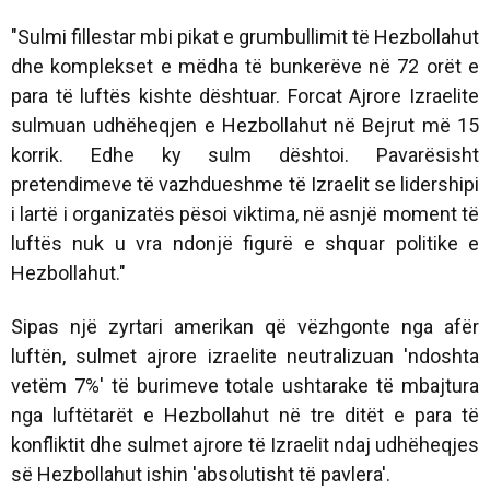
"Sulmi fillestar mbi pikat e grumbullimit të Hezbollahut
dhe komplekset e mëdha të bunkerëve në 72 orët e
para të luftës kishte dështuar. Forcat Ajrore Izraelite
sulmuan udhëheqjen e Hezbollahut në Bejrut më 15
korrik. Edhe ky sulm dështoi. Pavarësisht
pretendimeve të vazhdueshme të Izraelit se lidershipi
i lartë i organizatës pësoi viktima, në asnjë moment të
luftës nuk u vra ndonjë figurë e shquar politike e
Hezbollahut."
Sipas një zyrtari amerikan që vëzhgonte nga afër
luftën, sulmet ajrore izraelite neutralizuan 'ndoshta
vetëm 7%' të burimeve totale ushtarake të mbajtura
nga luftëtarët e Hezbollahut në tre ditët e para të
konfliktit dhe sulmet ajrore të Izraelit ndaj udhëheqjes
së Hezbollahut ishin 'absolutisht të pavlera'.