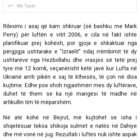
Më Tepër
Rileximi i asaj që kam shkruar (së bashku me Mark
Perry) për luftën e vitit 2006, e cila në fakt ishte
planifikuar prej kohësh, por gjoja e shkaktuar nga
përgjigja ushtarake e "Izraelit" ndaj rrëmbimit të dy
ushtarëve nga Hezbollahu dhe vrasjes së tetë prej
tyre më 12 korrik, veçanërisht këtë javë kur Lufta në
Ukrainë arriti pikën e saj të kthesës, të çon në disa
kujtime. Edhe pse shoh ngjashmëri mes dy luftërave,
duhet të them se ka një mangësi të madhe në
artikullin tim të mëparshëm.
Në atë kohë në Bejrut, më kujtohet se isha i
shqetësuar teksa shikoja sulmet e natës në Dahiye
dhe më vonë në jug. Rezultati i luftës nuk ishte aspak