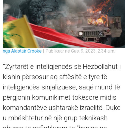
nga Alastair Crooke
|
Publikuar në Gus. 9, 2023, 2:34 a.m.
"Zyrtarët e inteligjencës së Hezbollahut i
kishin përsosur aq aftësitë e tyre të
inteligjencës sinjalizuese, saqë mund të
përgjonin komunikimet tokësore midis
komandantëve ushtarakë izraelitë. Duke
u mbështetur në një grup teknikash