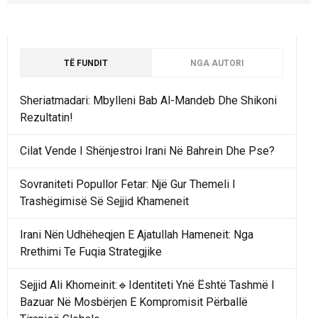
TË FUNDIT
NGA AUTORI
Sheriatmadari: Mbylleni Bab Al-Mandeb Dhe Shikoni
Rezultatin!
Cilat Vende I Shënjestroi Irani Në Bahrein Dhe Pse?
Sovraniteti Popullor Fetar: Një Gur Themeli I
Trashëgimisë Së Sejjid Khameneit
Irani Nën Udhëheqjen E Ajatullah Hameneit: Nga
Rrethimi Te Fuqia Strategjike
Sejjid Ali Khomeinit:🔹Identiteti Ynë Është Tashmë I
Bazuar Në Mosbërjen E Kompromisit Përballë