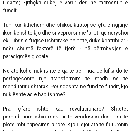
i qartë; Gjithçka dukej e varur deri në momentin e
fundit.
Tani kur kthehem dhe shikoj, kuptoj se çfarë ngjarje
ikonike ishte kjo dhe si veproi si një 'pilot' që ndryshoi
ekuilibrin e fuqisë ushtarake në botë, duke kontribuar -
ndër shumë faktorë të tjerë - në përmbysjen e
paradigmës globale.
Në atë kohë, nuk ishte e qartë për mua që lufta do të
përfaqësonte një transformim të madh në të
menduarit ushtarak. Por ndoshta në fund të fundit, kjo
nuk është aq e habitshme?
Pra, çfarë ishte kaq revolucionare? Shtetet
perëndimore ishin mësuar të vendosnin dominim të
plotë mbi hapësirën ajrore. Kjo i lejoi ata të fluturonin