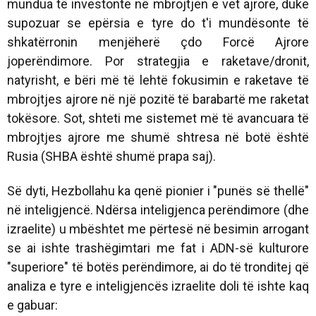
mundua të investonte në mbrojtjen e vet ajrore, duke
supozuar se epërsia e tyre do t'i mundësonte të
shkatërronin menjëherë çdo Forcë Ajrore
joperëndimore. Por strategjia e raketave/dronit,
natyrisht, e bëri më të lehtë fokusimin e raketave të
mbrojtjes ajrore në një pozitë të barabartë me raketat
tokësore. Sot, shteti me sistemet më të avancuara të
mbrojtjes ajrore me shumë shtresa në botë është
Rusia (SHBA është shumë prapa saj).
Së dyti, Hezbollahu ka qenë pionier i "punës së thellë"
në inteligjencë. Ndërsa inteligjenca perëndimore (dhe
izraelite) u mbështet me përtesë në besimin arrogant
se ai ishte trashëgimtari me fat i ADN-së kulturore
"superiore" të botës perëndimore, ai do të tronditej që
analiza e tyre e inteligjencës izraelite doli të ishte kaq
e gabuar: