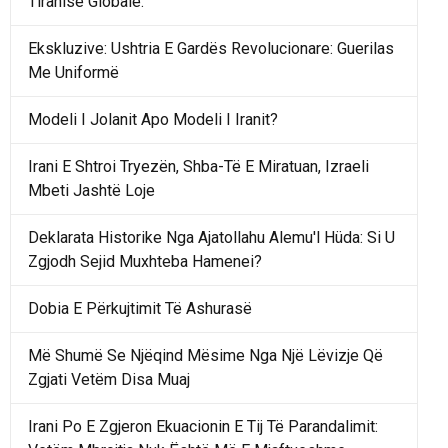
Tiranisë Globale.
Ekskluzive: Ushtria E Gardës Revolucionare: Guerilas
Me Uniformë
Modeli I Jolanit Apo Modeli I Iranit?
Irani E Shtroi Tryezën, Shba-Të E Miratuan, Izraeli
Mbeti Jashtë Loje
Deklarata Historike Nga Ajatollahu Alemu'l Hüda: Si U
Zgjodh Sejid Muxhteba Hamenei?
Dobia E Përkujtimit Të Ashurasë
Më Shumë Se Njëqind Mësime Nga Një Lëvizje Që
Zgjati Vetëm Disa Muaj
Irani Po E Zgjeron Ekuacionin E Tij Të Parandalimit: