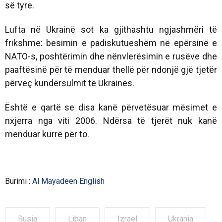
së tyre.
Lufta në Ukrainë sot ka gjithashtu ngjashmëri të
frikshme: besimin e padiskutueshëm në epërsinë e
NATO-s, poshtërimin dhe nënvlerësimin e rusëve dhe
paaftësinë për të menduar thellë për ndonjë gjë tjetër
përveç kundërsulmit të Ukrainës.
Është e qartë se disa kanë përvetësuar mësimet e
nxjerra nga viti 2006. Ndërsa të tjerët nuk kanë
menduar kurrë për to.
Burimi :
Al Mayadeen English
Rusia
Liban
Izrael
Ukrania