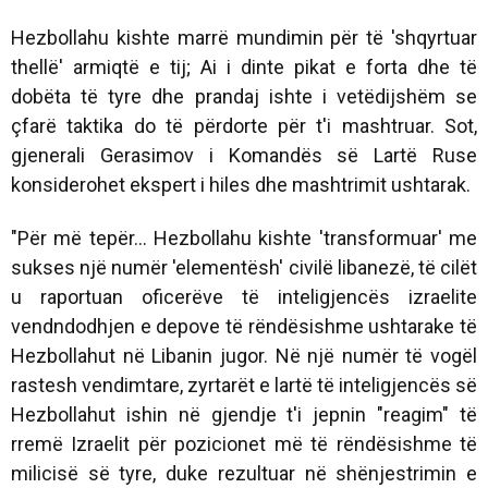
Hezbollahu kishte marrë mundimin për të 'shqyrtuar
thellë' armiqtë e tij; Ai i dinte pikat e forta dhe të
dobëta të tyre dhe prandaj ishte i vetëdijshëm se
çfarë taktika do të përdorte për t'i mashtruar. Sot,
gjenerali Gerasimov i Komandës së Lartë Ruse
konsiderohet ekspert i hiles dhe mashtrimit ushtarak.
"Për më tepër... Hezbollahu kishte 'transformuar' me
sukses një numër 'elementësh' civilë libanezë, të cilët
u raportuan oficerëve të inteligjencës izraelite
vendndodhjen e depove të rëndësishme ushtarake të
Hezbollahut në Libanin jugor. Në një numër të vogël
rastesh vendimtare, zyrtarët e lartë të inteligjencës së
Hezbollahut ishin në gjendje t'i jepnin "reagim" të
rremë Izraelit për pozicionet më të rëndësishme të
milicisë së tyre, duke rezultuar në shënjestrimin e