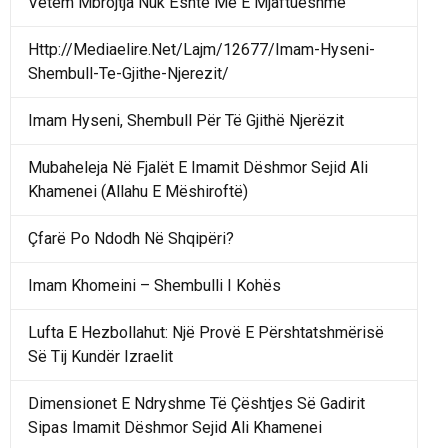
Vetëm Mbrojtja Nuk Është Më E Mjaftueshme
Http://Mediaelire.Net/Lajm/12677/Imam-Hyseni-
Shembull-Te-Gjithe-Njerezit/
Imam Hyseni, Shembull Për Të Gjithë Njerëzit
Mubaheleja Në Fjalët E Imamit Dëshmor Sejid Ali
Khamenei (Allahu E Mëshiroftë)
Çfarë Po Ndodh Në Shqipëri?
Imam Khomeini – Shembulli I Kohës
Lufta E Hezbollahut: Një Provë E Përshtatshmërisë
Së Tij Kundër Izraelit
Dimensionet E Ndryshme Të Çështjes Së Gadirit
Sipas Imamit Dëshmor Sejid Ali Khamenei