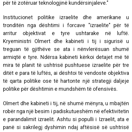
për të zotëruar teknologjinë kundërsinjaleve."
Institucionet politike izraelite dhe amerikane u
tronditën nga dështimi i forcave "izraelite" për të
arritur objektivat e tyre ushtarake në luftë.
Kryeministri Olmert dhe kabineti i tij i sigurisë u
treguan të gjithëve se ata i nënvlerësuan shumë
armiqtë e tyre. Ndërsa kabineti kërkoi detajet më të
mira të planit të ushtrisë pushtuese izraelite për tre
ditët e para të luftës, ai dështoi të vendoste objektiva
të qarta politike ose të hartonte një strategji daljeje
politike për dështimin e mundshëm të ofensivës.
Olmert dhe kabineti i tij, në shumë mënyra, u mbajtën
robër nga një besim i padiskutueshëm në efektivitetin
e parandalimit izraelit. Ashtu si populli i Izraelit, ata e
panë si sakrilegj dyshimin ndaj aftësisë së ushtrisë