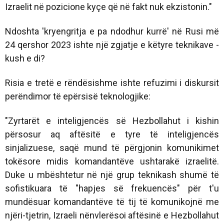
Izraelit në pozicione kyçe që në fakt nuk ekzistonin."
Ndoshta 'kryengritja e pa ndodhur kurrë' në Rusi më
24 qershor 2023 ishte një zgjatje e këtyre teknikave -
kush e di?
Risia e tretë e rëndësishme ishte refuzimi i diskursit
perëndimor të epërsisë teknologjike:
"Zyrtarët e inteligjencës së Hezbollahut i kishin
përsosur aq aftësitë e tyre të inteligjencës
sinjalizuese, saqë mund të përgjonin komunikimet
tokësore midis komandantëve ushtarakë izraelitë.
Duke u mbështetur në një grup teknikash shumë të
sofistikuara të "hapjes së frekuencës" për t'u
mundësuar komandantëve të tij të komunikojnë me
njëri-tjetrin, Izraeli nënvlerësoi aftësinë e Hezbollahut