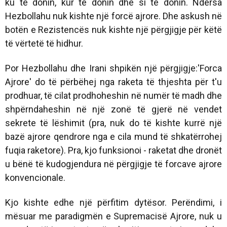
ku të donin, kur të donin dhe si të donin. Ndërsa
Hezbollahu nuk kishte një forcë ajrore. Dhe askush në
botën e Rezistencës nuk kishte një përgjigje për këtë
të vërtetë të hidhur.
Por Hezbollahu dhe Irani shpikën një përgjigje:'Forca
Ajrore' do të përbëhej nga raketa të thjeshta për t'u
prodhuar, të cilat prodhoheshin në numër të madh dhe
shpërndaheshin në një zonë të gjerë në vendet
sekrete të lëshimit (pra, nuk do të kishte kurrë një
bazë ajrore qendrore nga e cila mund të shkatërrohej
fuqia raketore). Pra, kjo funksionoi - raketat dhe dronët
u bënë të kudogjendura në përgjigje të forcave ajrore
konvencionale.
Kjo kishte edhe një përfitim dytësor. Perëndimi, i
mësuar me paradigmën e Supremacisë Ajrore, nuk u