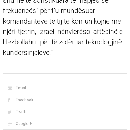
shumë të sofistikuara të "hapjes së
frekuencës" për t'u mundësuar
komandantëve të tij të komunikojnë me
njëri-tjetrin, Izraeli nënvlerësoi aftësinë e
Hezbollahut për të zotëruar teknologjinë
kundërsinjaleve."
Email
Facebook
Twitter
Google +