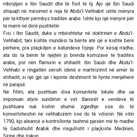
mbrojtjen e Ibn Saudit dhe të fisit të tij. Ajo që Ibn Saudi
shquajti në mësimet e reja të Abdu’l-Vehhabit ishte mënyra
për ta kthyer përmbys traditën arabe. Ishte kjo një mënyrë për
ta marrë në dorë pushtetin.
Fisi i Ibn Saudit, duke u mbështetur në doktrinën e Abdu’l-
Vehhabit, tani kishte mundësi ta bënte atë që e kishte bërë
përherë, pra plaçkitjen e katundeve fqinje. Por kësaj rradhe,
ata do ta bënin të njejtën jo brenda kornizave të traditës
arabe, por nën flamurin e xhihadit. Ibn Saudi dhe Abdu’l-
Vehhabi e ringjallën sërish idenë e martirizimit në emër të
xhihadit, si një gjë që i lejonte dëshmorit të hynte menjëherë
në parajsë.
Në fillim, ata pushtuan disa komunitete lokale dhe ua
imponuan atyre sundimin e vet. Banorët e vendeve të
pushtuara nuk kishin shumë zgjedhje: ose do të
konvertoheshin në vehhabizëm ose do të vdisnin. Në vitin
1790, kjo aleancë e kontrollonte tashmë pjesën më të madhe
të Gadishullit Arabik dhe rregullisht i plaçkiste Medinen,
Sirinë dhe Irakun.