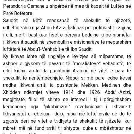
Perandoria Osmane u shpërbë në mes të kaosit të Luftës së
Parë Botërore.
Saudët, në këtë renesansë të shekullit të njëzetë,
udhëhiqeshin nga Abdu’l-Azizi fjalëpak por politikisht i zgjuar,
i cili, me t’i bashkuar fiset e përçara beduine, u bë nismëtar
i
Ikhvan
-it saudit, në shembullin e misionarëve të mëparshëm
luftëtarë të Abdu’l-Vehhabit e të Ibn Saudit.
Ky
Ikhvan
ishte një ringjallje e lëvizjes së mëparshme, të
ashpër e gjysëm të pavarur të “moralistëve” vehabistë, të
cilët kishin arritur ta pushtonin Arabinë në vitet e para të
shekullit të nëntëmbëdhjetë. Njësoj si më parë, edhe kësaj
rradhe Ikhvani arriti ta pushtonte Mekken, Medinen dhe
Xhidden ndërmjet viteve 1914 dhe 1926. Abdu’l-Azizi,
megjithatë, filloi të shihte se interesi i tij i përgjithshëm
kërcënohej nga “jakobinizmi” revolucionar i
Ikhvan
-it.
Ikhvanistët u rebeluan- duke nisur një luftë civile që do të
zgjaste deri në vitet e tridhjeta të shekullit të njëzetë- kur
mbreti më në fund arriti t’i shtypte, duke u mbështetur në