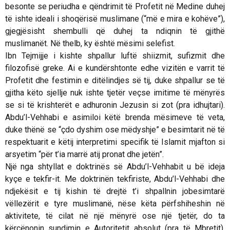
besonte se periudha e qëndrimit të Profetit në Medine duhej
të ishte ideali i shoqërisë muslimane (“më e mira e kohëve”),
gjegjësisht shembulli që duhej ta ndiqnin të gjithë
muslimanët. Në thelb, ky është mësimi selefist.
Ibn Tejmijje i kishte shpallur luftë shiizmit, sufizmit dhe
filozofisë greke. Ai e kundërshtonte edhe vizitën e varrit të
Profetit dhe festimin e ditëlindjes së tij, duke shpallur se të
gjitha këto sjellje nuk ishte tjetër veçse imitime të mënyrës
se si të krishterët e adhuronin Jezusin si zot (pra idhujtari).
Abdu’l-Vehhabi e asimiloi këtë brenda mësimeve të veta,
duke thënë se “çdo dyshim ose mëdyshje” e besimtarit në të
respektuarit e këtij interpretimi specifik të Islamit mjafton si
arsyetim “për t’ia marrë atij pronat dhe jetën”.
Një nga shtyllat e doktrinës së Abdu’l-Vehhabit u bë ideja
kyçe e
tekfir
-it. Me doktrinën tekfiriste, Abdu’l-Vehhabi dhe
ndjekësit e tij kishin të drejtë t’i shpallnin jobesimtarë
vëllezërit e tyre muslimanë, nëse këta përfshiheshin në
aktivitete, të cilat në një mënyrë ose një tjetër, do ta
kërcënonin sundimin e Autoritetit absolut (pra të Mbretit).