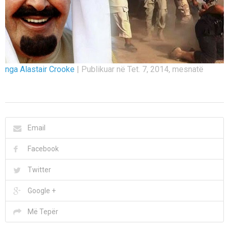
nga Alastair Crooke
|
Publikuar në Tet. 7, 2014, mesnatë
Email
Facebook
Twitter
Google +
Më Tepër