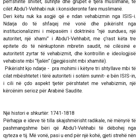
përfshinte shiitët, sufinjtë dhe grupet e tjera muslimane, të
cilët Abdu’l-Vehhabi nuk i konsideronte fare muslimanë.
Deri këtu nuk ka asgjë që e ndan vehabizmin nga ISIS-i.
Ndarja do të shfaqej më vonë dhe pikërisht nga
institucionalizimi i mëpasëm i doktrinës “një sundues, një
autoritet, një xhami” i Abdu’l-Vehhabit, me ç’rast këta tre
epitete do të nënkuptonin mbretin saudit, në cilësinë e
autoritetit zyrtar të vehabizmit, dhe kontrollin e ideologjisë
vehabiste mbi “fjalën” (gjegjësisht mbi xhamitë).
Pikërisht kjo ndarje - pra mohimi i këtyre tri shtyllave mbi të
cilat mbështetet i tërë autoriteti i sotëm sunnit- e bën ISIS-in,
i cili në çdo aspekt tjetër përshtatet me vehabizmin, një
kërcënim serioz për Arabinë Saudite.
Një histori e shkurtër: 1741-1818
Përhapja e ideve të tilla skajshmërisht radikale, në mënyrë të
pashmangshme bëri që Abdu’l-Vehhabi të dëbohej nga
qyteza e tij. Më vonë, pasi u end për një kohë, gjeti strehë nën