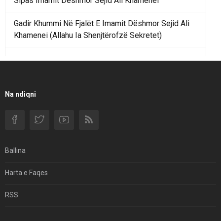
Sipas Imamit Dëshmor Sejid Ali Khamenei
Gadir Khummi Në Fjalët E Imamit Dëshmor Sejid Ali
Khamenei (Allahu Ia Shenjtërofzë Sekretet)
Një Rend Rajonal I Udhëhequr Nga Irani Kundrejt Një
Rendi Rajonal Të Udhëhequr Nga Izraeli
Filmi I Shkurtër Iranian “Pasta Alfredo” Ka Udhëtuar
Na ndiqni
Për Në Shqipëri.
Si I Ndryshoi Rezistenca E Guximshme E Iranit
Ekuilibrat E Pushtetit Në Azinë Perëndimore?
Ballina
Hormuzi: Fillimi I Fundit Të Hegjemonisë Amerikane
Harta e Faqes
Për Çfarë Po Negocioni?
RSS