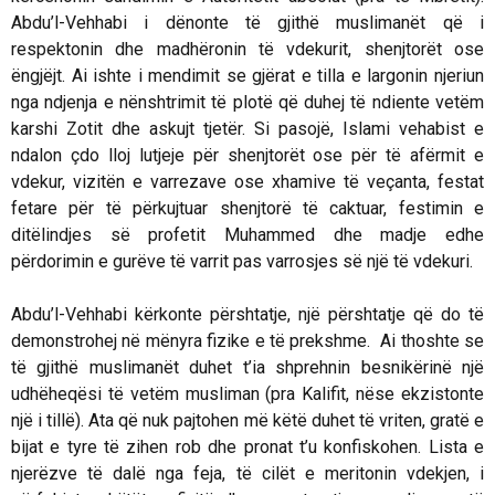
Abdu’l-Vehhabi i dënonte të gjithë muslimanët që i
respektonin dhe madhëronin të vdekurit, shenjtorët ose
ëngjëjt. Ai ishte i mendimit se gjërat e tilla e largonin njeriun
nga ndjenja e nënshtrimit të plotë që duhej të ndiente vetëm
karshi Zotit dhe askujt tjetër. Si pasojë, Islami vehabist e
ndalon çdo lloj lutjeje për shenjtorët ose për të afërmit e
vdekur, vizitën e varrezave ose xhamive të veçanta, festat
fetare për të përkujtuar shenjtorë të caktuar, festimin e
ditëlindjes së profetit Muhammed dhe madje edhe
përdorimin e gurëve të varrit pas varrosjes së një të vdekuri.
Abdu’l-Vehhabi kërkonte përshtatje, një përshtatje që do të
demonstrohej në mënyra fizike e të prekshme. Ai thoshte se
të gjithë muslimanët duhet t’ia shprehnin besnikërinë një
udhëheqësi të vetëm musliman (pra Kalifit, nëse ekzistonte
një i tillë). Ata që nuk pajtohen më këtë duhet të vriten, gratë e
bijat e tyre të zihen rob dhe pronat t’u konfiskohen. Lista e
njerëzve të dalë nga feja, të cilët e meritonin vdekjen, i