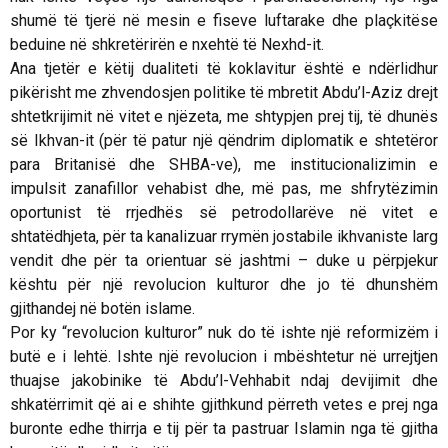
shumë të tjerë në mesin e fiseve luftarake dhe plaçkitëse
beduine në shkretërirën e nxehtë të
Nexhd
-it.
Ana tjetër e këtij dualiteti të koklavitur është e ndërlidhur
pikërisht me zhvendosjen politike të mbretit Abdu’l-Aziz drejt
shtetkrijimit në vitet e njëzeta, me shtypjen prej tij, të dhunës
së
Ikhvan
-it (për të patur një qëndrim diplomatik e shtetëror
para Britanisë dhe SHBA-ve), me institucionalizimin e
impulsit zanafillor vehabist dhe, më pas, me shfrytëzimin
oportunist të rrjedhës së petrodollarëve në vitet e
shtatëdhjeta, për ta kanalizuar rrymën jostabile
ikhvaniste
larg
vendit dhe për ta orientuar së jashtmi – duke u përpjekur
kështu për një revolucion kulturor dhe jo të dhunshëm
gjithandej në botën islame.
Por ky “revolucion kulturor” nuk do të ishte një reformizëm i
butë e i lehtë. Ishte një revolucion i mbështetur në urrejtjen
thuajse
jakobinike
të Abdu’l-Vehhabit ndaj devijimit dhe
shkatërrimit që ai e shihte gjithkund përreth vetes e prej nga
buronte edhe thirrja e tij për ta pastruar Islamin nga të gjitha