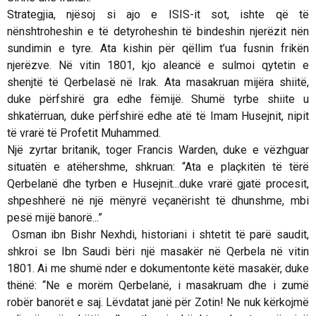
Strategjia, njësoj si ajo e ISIS-it sot, ishte që të
nënshtroheshin e të detyroheshin të bindeshin njerëzit nën
sundimin e tyre. Ata kishin për qëllim t’ua fusnin frikën
njerëzve. Në vitin 1801, kjo aleancë e sulmoi qytetin e
shenjtë të Qerbelasë në Irak. Ata masakruan mijëra shiitë,
duke përfshirë gra edhe fëmijë. Shumë tyrbe shiite u
shkatërruan, duke përfshirë edhe atë të Imam Husejnit, nipit
të vrarë të Profetit Muhammed.
Një zyrtar britanik, toger Francis Warden, duke e vëzhguar
situatën e atëhershme, shkruan:
“Ata e plaçkitën të tërë
Qerbelanë dhe tyrben e Husejnit...duke vrarë gjatë procesit,
shpeshherë në një mënyrë veçanërisht të dhunshme, mbi
pesë mijë banorë...”
Osman ibn Bishr Nexhdi, historiani i shtetit të parë saudit,
shkroi se Ibn Saudi bëri një masakër në Qerbela në vitin
1801. Ai me shumë nder e dokumentonte këtë masakër, duke
thënë:
“Ne e morëm Qerbelanë, i masakruam dhe i zumë
robër banorët e saj. Lëvdatat janë për Zotin! Ne nuk kërkojmë