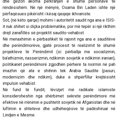
dhe gëzon akoma përkrahjen e shumë personave të
rëndësishëm. Në një mënyrë, Osama Bin Laden ishte një
përfaqësues pikërisht i kësaj qasjeje ikhvaniste.
Sot, (në këto qarqe) mohimi i autoritetit saudit nga ana e ISIS-
it nuk shihet si diçka problematike, por më tepër si një rikthim
drejt zanafillës së projektit saudito-vehabist.
Në menaxhimin e përbashkët të rajonit nga ana e sauditëve
dhe perëndimorëve, gjatë procesit të realizimit të shumë
projekteve të Perëndimit (si: përballja me socializmin,
ba’athizmin, nasserizmin, ndikimin sovjetik e ndikimin iranian),
politikanët perëndimorë zgjodhën përherë ta nxirrnin në pah
imazhin që ata e shihnin tek Arabia Saudite (pasuri,
modernizim dhe ndikim), duke e shpërfillur krejtësisht
impulsin vehabist.
Në fund të fundit, lëvizjet më radikale islamiste
konsideroheshin nga shërbimet sekrete perëndimore më
efektive në rrënimin e pushtetit sovjetik në Afganistan dhe në
luftimin e shteteve dhe udhëheqësve të padëshiruar në
Lindjen e Mesme.