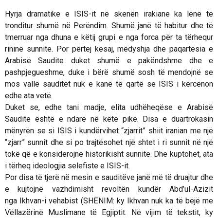
Hyrja dramatike e ISIS-it në skenën irakiane ka lënë të
tronditur shumë në Perëndim. Shumë janë të habitur dhe të
tmerruar nga dhuna e këtij grupi e nga forca për ta tërhequr
rininë sunnite. Por përtej kësaj, mëdyshja dhe paqartësia e
Arabisë Saudite duket shumë e pakëndshme dhe e
pashpjegueshme, duke i bërë shumë sosh të mendojnë se
mos vallë sauditët nuk e kanë të qartë se ISIS i kërcënon
edhe ata vetë.
Duket se, edhe tani madje, elita udhëheqëse e Arabisë
Saudite është e ndarë në këtë pikë. Disa e duartrokasin
mënyrën se si ISIS i kundërvihet “zjarrit” shiit iranian me një
“zjarr” sunnit dhe si po trajtësohet një shtet i ri sunnit në një
tokë që e konsiderojnë historikisht sunnite. Dhe kuptohet, ata
i tërheq ideologjia selefiste e ISIS-it.
Por disa të tjerë në mesin e sauditëve janë më të druajtur dhe
e kujtojnë vazhdimisht revoltën kundër Abd’ul-Azizit
nga
Ikhvan
-i vehabist (SHËNIM: ky
Ikhvan
nuk ka të bëjë me
Vëllazërinë Muslimane të Egjiptit. Në vijim të tekstit, ky