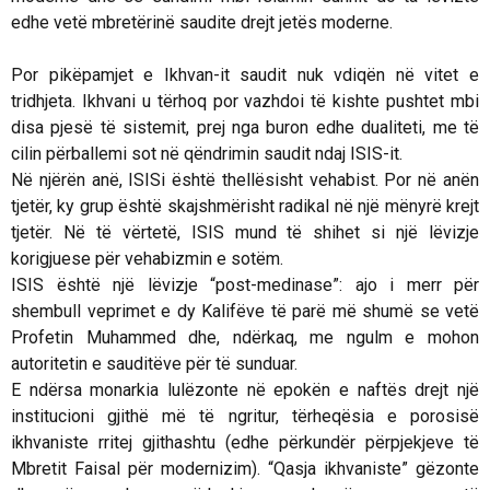
edhe vetë mbretërinë saudite drejt jetës moderne.
Por pikëpamjet e
Ikhvan-
it saudit nuk vdiqën në vitet e
tridhjeta. Ikhvani u tërhoq por vazhdoi të kishte pushtet mbi
disa pjesë të sistemit, prej nga buron edhe dualiteti, me të
cilin përballemi sot në qëndrimin saudit ndaj ISIS-it.
Në njërën anë, ISISi është thellësisht vehabist. Por në anën
tjetër, ky grup është skajshmërisht radikal në një mënyrë krejt
tjetër. Në të vërtetë, ISIS mund të shihet si një lëvizje
korigjuese për vehabizmin e sotëm.
ISIS është një lëvizje “post-medinase”: ajo i merr për
shembull veprimet e dy Kalifëve të parë më shumë se vetë
Profetin Muhammed dhe, ndërkaq, me ngulm e mohon
autoritetin e sauditëve për të sunduar.
E ndërsa monarkia lulëzonte në epokën e naftës drejt një
institucioni gjithë më të ngritur, tërheqësia e porosisë
ikhvaniste rritej gjithashtu (edhe përkundër përpjekjeve të
Mbretit Faisal për modernizim). “Qasja ikhvaniste” gëzonte