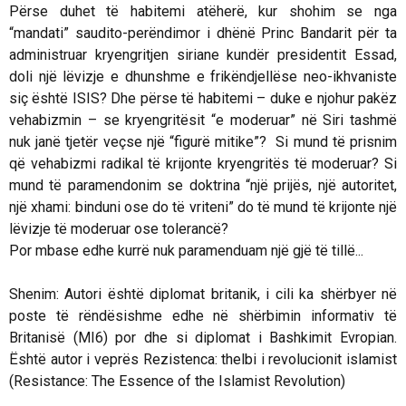
Përse duhet të habitemi atëherë, kur shohim se nga
“mandati” saudito-perëndimor i dhënë Princ Bandarit për ta
administruar kryengritjen siriane kundër presidentit Essad,
doli një lëvizje e dhunshme e frikëndjellëse neo-ikhvaniste
siç është ISIS? Dhe përse të habitemi – duke e njohur pakëz
vehabizmin – se kryengritësit “e moderuar” në Siri tashmë
nuk janë tjetër veçse një “figurë mitike”? Si mund të prisnim
që vehabizmi radikal të krijonte kryengritës të moderuar? Si
mund të paramendonim se doktrina “një prijës, një autoritet,
një xhami: binduni ose do të vriteni” do të mund të krijonte një
lëvizje të moderuar ose tolerancë?
Por mbase edhe kurrë nuk paramenduam një gjë të tillë...
Shenim: Autori është diplomat britanik, i cili ka shërbyer në
poste të rëndësishme edhe në shërbimin informativ të
Britanisë (MI6) por dhe si diplomat i Bashkimit Evropian.
Është autor i veprës Rezistenca: thelbi i revolucionit islamist
(Resistance: The Essence of the Islamist Revolution)