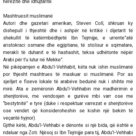
herezitë dhe idhujtaritë.
Mashtruesit muslimanë
Autori dhe gazetari amerikan, Steven Coll, shkruan ky
dishepull i thjeshtë dhe i ashpër në kritikë i dijetarit të
shekullit të katërmbëdhjetë Ibn Tejmijje, e urrente”atë
aristokraci osmane dhe egjiptiane, të stolisur e sqimatare,
merakli të duhanit e të hashashit, teksa udhëtonte nëpër
Arabi për t’u lutur në Mekke”.
Në pikëpamjen e Abdu’l-Vehhabit, këta nuk ishin muslimanë
por thjesht mashtrues të maskuar si muslimanë. Por as
sjelljet e fiseve lokale të arabëve beduinë nuk i shihte më
mirë. Ata e zemëronin Abdu’l-Vehhabin me madhërimin e
shenjtorëve, me vendosjen e gurëve mbi varr ose me
“bestytnitë” e tyre (duke i respektuar varrezat e shenjtorëve
ose vendet që konsideroheshin se kishin një bekim të
veçantë hyjnor).
Gjithë këtë, Abdu’l-Vehhabi e dënonte si një
bida,
që është e
ndaluar nga Zoti. Njësoj si Ibn Tejmijje para tij, Abdu’l-Vehhabi