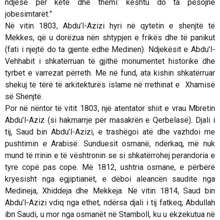
ndjesë për këtë dhe themi: kështu do ta pësojnë
jobesimtarët.”
Në vitin 1803, Abdu’l-Azizi hyri në qytetin e shenjtë të
Mekkes, që u dorëzua nën shtypjen e frikës dhe të panikut
(fati i njejtë do ta gjente edhe Medinen). Ndjekësit e Abdu’l-
Vehhabit i shkatërruan të gjithë monumentet historike dhe
tyrbet e varrezat përreth. Më në fund, ata kishin shkatërruar
shekuj të tërë të arkitekturës islame në rrethinat e Xhamisë
së Shenjtë.
Por në nëntor të vitit 1803, një atentator shiit e vrau Mbretin
Abdu’l-Aziz (si hakmarrje për masakrën e Qerbelasë). Djali i
tij, Saud bin Abdu’l-Azizi, e trashëgoi atë dhe vazhdoi me
pushtimin e Arabisë. Sunduesit osmanë, ndërkaq, më nuk
mund të rrinin e të vështronin se si shkatërrohej perandoria e
tyre copë pas cope. Më 1812, ushtria osmane, e përbërë
kryesisht nga egjiptianët, e dëboi aleancën saudite nga
Medineja, Xhiddeja dhe Mekkeja. Në vitin 1814, Saud bin
Abdu’l-Azizi vdiq nga ethet, ndërsa djali i tij fatkeq, Abdullah
ibn Saudi, u mor nga osmanët në Stamboll, ku u ekzekutua në