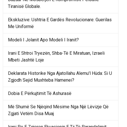
Tiranisë Globale.
Ekskluzive: Ushtria E Gardës Revolucionare: Guerilas
Me Uniformë
Modeli I Jolanit Apo Modeli I Iranit?
Irani E Shtroi Tryezën, Shba-Të E Miratuan, Izraeli
Mbeti Jashtë Loje
Deklarata Historike Nga Ajatollahu Alemu'l Hüda: Si U
Zgjodh Sejid Muxhteba Hamenei?
Dobia E Përkujtimit Të Ashurasë
Më Shumë Se Njëqind Mësime Nga Një Lëvizje Që
Zgjati Vetëm Disa Muaj
Irani Po E Zgjeron Ekuacionin E Tij Të Parandalimit: