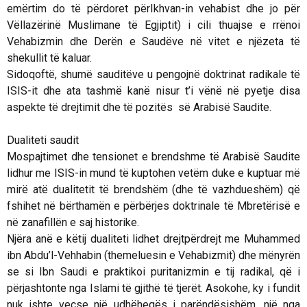
emërtim do të përdoret për
Ikhvan
-in vehabist dhe jo për
Vëllazërinë Muslimane të Egjiptit) i cili thuajse e rrënoi
Vehabizmin dhe Derën e Saudëve në vitet e njëzeta të
shekullit të kaluar.
Sidoqoftë, shumë sauditëve u pengojnë doktrinat radikale të
ISIS-it dhe ata tashmë kanë nisur t’i vënë në pyetje disa
aspekte të drejtimit dhe të pozitës së Arabisë Saudite.
Dualiteti saudit
Mospajtimet dhe tensionet e brendshme të Arabisë Saudite
lidhur me ISIS-in mund të kuptohen vetëm duke e kuptuar më
mirë atë dualitetit të brendshëm (dhe të vazhdueshëm) që
fshihet në bërthamën e përbërjes doktrinale të Mbretërisë e
në zanafillën e saj historike.
Njëra anë e këtij dualiteti lidhet drejtpërdrejt me Muhammed
ibn Abdu’l-Vehhabin (themeluesin e Vehabizmit) dhe mënyrën
se si Ibn Saudi e praktikoi puritanizmin e tij radikal, që i
përjashtonte nga Islami të gjithë të tjerët. Asokohe, ky i fundit
nuk ishte veçse një udhëheqës i parëndësishëm, një nga