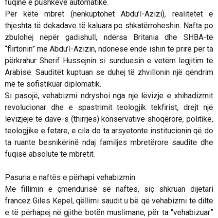
fuqinë e pushkëve automatike.
Për këtë mbret (nënkuptohet Abdu’l-Azizi), realitetet e
thjeshta të dekadave të kaluara po shkatërroheshin. Nafta po
zbulohej nëpër gadishull, ndërsa Britania dhe SHBA-të
“flirtonin” me Abdu’l-Azizin, ndonëse ende ishin të prirë për ta
përkrahur Sherif Hussejnin si sunduesin e vetëm legjitim të
Arabisë. Sauditët kuptuan se duhej të zhvillonin një qëndrim
më të sofistikuar diplomatik.
Si pasojë, vehabizmi ndryshoi nga një lëvizje e xhihadizmit
revolucionar dhe e spastrimit teologjik tekfirist, drejt një
lëvizjeje të
dave
-s (thirrjes) konservative shoqërore, politike,
teologjike e fetare, e cila do ta arsyetonte institucionin që do
ta ruante besnikërinë ndaj familjes mbretërore saudite dhe
fuqisë absolute të mbretit.
Pasuria e naftës e përhapi vehabizmin
Me fillimin e çmendurisë së naftës, siç shkruan dijetari
francez Giles Kepel, qëllimi saudit u bë që vehabizmi të dilte
e të përhapej në gjithë botën muslimane, për ta “vehabizuar”