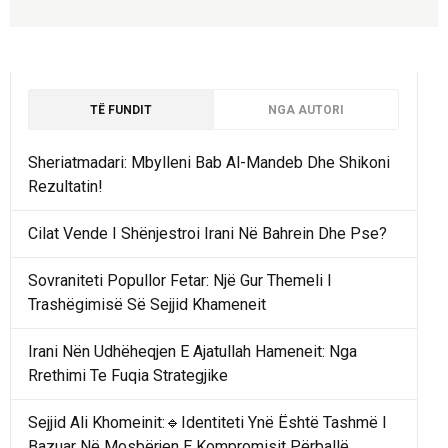
TË FUNDIT
NGA AUTORI
Sheriatmadari: Mbylleni Bab Al-Mandeb Dhe Shikoni
Rezultatin!
Cilat Vende I Shënjestroi Irani Në Bahrein Dhe Pse?
Sovraniteti Popullor Fetar: Një Gur Themeli I
Trashëgimisë Së Sejjid Khameneit
Irani Nën Udhëheqjen E Ajatullah Hameneit: Nga
Rrethimi Te Fuqia Strategjike
Sejjid Ali Khomeinit:🔹Identiteti Ynë Është Tashmë I
Bazuar Në Mosbërjen E Kompromisit Përballë