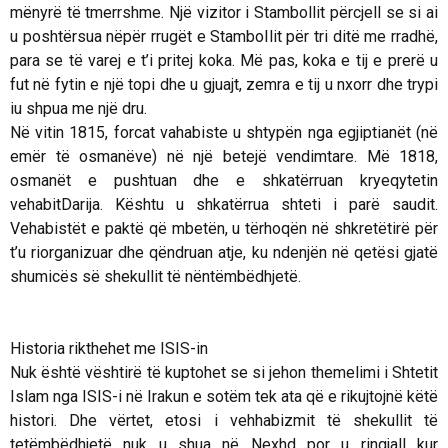
mënyrë të tmerrshme. Një vizitor i Stambollit përcjell se si ai
u poshtërsua nëpër rrugët e Stambollit për tri ditë me rradhë,
para se të varej e t’i pritej koka. Më pas, koka e tij e prerë u
fut në fytin e një topi dhe u gjuajt, zemra e tij u nxorr dhe trypi
iu shpua me një dru.
Në vitin 1815, forcat vahabiste u shtypën nga egjiptianët (në
emër të osmanëve) në një betejë vendimtare. Më 1818,
osmanët e pushtuan dhe e shkatërruan kryeqytetin
vehabit
Darija
. Kështu u shkatërrua shteti i parë saudit.
Vehabistët e paktë që mbetën, u tërhoqën në shkretëtirë për
t’u riorganizuar dhe qëndruan atje, ku ndenjën në qetësi gjatë
shumicës së shekullit të nëntëmbëdhjetë.
Historia rikthehet me ISIS-in
Nuk është vështirë të kuptohet se si jehon themelimi i Shtetit
Islam nga ISIS-i në Irakun e sotëm tek ata që e rikujtojnë këtë
histori. Dhe vërtet, etosi i vehhabizmit të shekullit të
tetëmbëdhjetë nuk u shua në Nexhd por u ringjall kur