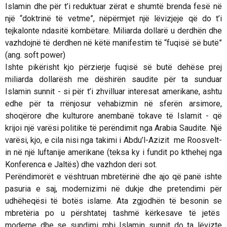
Islamin dhe për t’i reduktuar zërat e shumtë brenda fesë në
një “doktrinë të vetme”, nëpërmjet një lëvizjeje që do t’i
tejkalonte ndasitë kombëtare. Miliarda dollarë u derdhën dhe
vazhdojnë të derdhen në këtë manifestim të “fuqisë së butë”
(ang.
soft power
)
Ishte pikërisht kjo përzierje fuqisë së butë dehëse prej
miliarda dollarësh me dëshirën saudite për ta sunduar
Islamin sunnit - si për t’i zhvilluar interesat amerikane, ashtu
edhe për ta rrënjosur vehabizmin në sferën arsimore,
shoqërore dhe kulturore anembanë tokave të Islamit - që
krijoi një varësi politike të perëndimit nga Arabia Saudite. Një
varësi, kjo, e cila nisi nga takimi i Abdu’l-Azizit me Roosvelt-
in në një luftanije amerikane (teksa ky i fundit po kthehej nga
Konferenca e Jaltës) dhe vazhdon deri sot.
Perëndimorët e vështruan mbretërinë dhe ajo që panë ishte
pasuria e saj, modernizimi në dukje dhe pretendimi për
udhëheqësi të botës islame. Ata zgjodhën të besonin se
mbretëria po u përshtatej tashmë kërkesave të jetës
moderne dhe se sundimi mbi Islamin sunnit do ta lëvizte