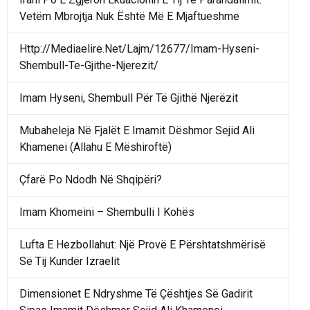
Vetëm Mbrojtja Nuk Është Më E Mjaftueshme
Http://Mediaelire.Net/Lajm/12677/Imam-Hyseni-
Shembull-Te-Gjithe-Njerezit/
Imam Hyseni, Shembull Për Të Gjithë Njerëzit
Mubaheleja Në Fjalët E Imamit Dëshmor Sejid Ali
Khamenei (Allahu E Mëshiroftë)
Çfarë Po Ndodh Në Shqipëri?
Imam Khomeini – Shembulli I Kohës
Lufta E Hezbollahut: Një Provë E Përshtatshmërisë
Së Tij Kundër Izraelit
Dimensionet E Ndryshme Të Çështjes Së Gadirit