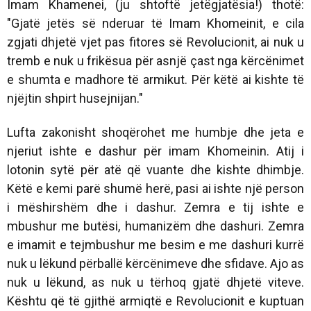
Imam Khamenei, (ju shtoftë jetëgjatësia!) thotë:
"Gjatë jetës së nderuar të Imam Khomeinit, e cila
zgjati dhjetë vjet pas fitores së Revolucionit, ai nuk u
tremb e nuk u frikësua për asnjë çast nga kërcënimet
e shumta e madhore të armikut. Për këtë ai kishte të
njëjtin shpirt husejnijan."
Lufta zakonisht shoqërohet me humbje dhe jeta e
njeriut ishte e dashur për imam Khomeinin. Atij i
lotonin sytë për atë që vuante dhe kishte dhimbje.
Këtë e kemi parë shumë herë, pasi ai ishte një person
i mëshirshëm dhe i dashur. Zemra e tij ishte e
mbushur me butësi, humanizëm dhe dashuri. Zemra
e imamit e tejmbushur me besim e me dashuri kurrë
nuk u lëkund përballë kërcënimeve dhe sfidave. Ajo as
nuk u lëkund, as nuk u tërhoq gjatë dhjetë viteve.
Kështu që të gjithë armiqtë e Revolucionit e kuptuan