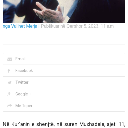
nga Vullnet Merja
|
Publikuar në Qershor 5, 2023, 11 a.m.
Email
Facebook
Twitter
Google +
Më Tepër
Në Kur'anin e shenjtë, në suren Muxhadele, ajeti 11,