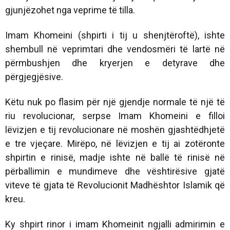
gjunjëzohet nga veprime të tilla.
Imam Khomeini (shpirti i tij u shenjtëroftë), ishte
shembull në veprimtari dhe vendosmëri të lartë në
përmbushjen dhe kryerjen e detyrave dhe
përgjegjësive.
Këtu nuk po flasim për një gjendje normale të një të
riu revolucionar, serpse Imam Khomeini e filloi
lëvizjen e tij revolucionare në moshën gjashtëdhjetë
e tre vjeçare. Mirëpo, në lëvizjen e tij ai zotëronte
shpirtin e rinisë, madje ishte në ballë të rinisë në
përballimin e mundimeve dhe vështirësive gjatë
viteve të gjata të Revolucionit Madhështor Islamik që
kreu.
Ky shpirt rinor i imam Khomeinit ngjalli admirimin e