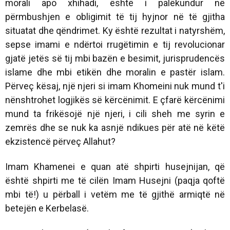
morali apo xhihadi, është i palëkundur në
përmbushjen e obligimit të tij hyjnor në të gjitha
situatat dhe qëndrimet. Ky është rezultat i natyrshëm,
sepse imami e ndërtoi rrugëtimin e tij revolucionar
gjatë jetës së tij mbi bazën e besimit, jurisprudencës
islame dhe mbi etikën dhe moralin e pastër islam.
Përveç kësaj, një njeri si imam Khomeini nuk mund t'i
nënshtrohet logjikës së kërcënimit. E çfarë kërcënimi
mund ta frikësojë një njeri, i cili sheh me syrin e
zemrës dhe se nuk ka asnjë ndikues për atë në këtë
ekzistencë përveç Allahut?
Imam Khamenei e quan atë shpirti husejnijan, që
është shpirti me të cilën Imam Husejni (paqja qoftë
mbi të!) u përball i vetëm me të gjithë armiqtë në
betejën e Kerbelasë.