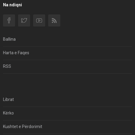
Filmi I Shkurtër Iranian “Pasta Alfredo” Ka Udhëtuar
Na ndiqni
Për Në Shqipëri.
Si I Ndryshoi Rezistenca E Guximshme E Iranit
Ekuilibrat E Pushtetit Në Azinë Perëndimore?
Ballina
Hormuzi: Fillimi I Fundit Të Hegjemonisë Amerikane
Harta e Faqes
Për Çfarë Po Negocioni?
RSS
Librat
Kërko
Kushtet e Përdorimit