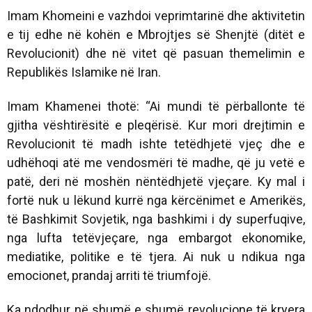
Imam Khomeini e vazhdoi veprimtarinë dhe aktivitetin
e tij edhe në kohën e Mbrojtjes së Shenjtë (ditët e
Revolucionit) dhe në vitet që pasuan themelimin e
Republikës Islamike në Iran.
Imam Khamenei thotë: “Ai mundi të përballonte të
gjitha vështirësitë e pleqërisë. Kur mori drejtimin e
Revolucionit të madh ishte tetëdhjetë vjeç dhe e
udhëhoqi atë me vendosmëri të madhe, që ju vetë e
patë, deri në moshën nëntëdhjetë vjeçare. Ky mal i
fortë nuk u lëkund kurrë nga kërcënimet e Amerikës,
të Bashkimit Sovjetik, nga bashkimi i dy superfuqive,
nga lufta tetëvjeçare, nga embargot ekonomike,
mediatike, politike e të tjera. Ai nuk u ndikua nga
emocionet, prandaj arriti të triumfojë.
Ka ndodhur në shumë e shumë revolucione të kryera