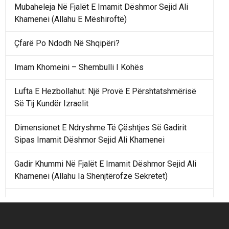
Mubaheleja Në Fjalët E Imamit Dëshmor Sejid Ali
Khamenei (Allahu E Mëshiroftë)
Çfarë Po Ndodh Në Shqipëri?
Imam Khomeini – Shembulli I Kohës
Lufta E Hezbollahut: Një Provë E Përshtatshmërisë
Së Tij Kundër Izraelit
Dimensionet E Ndryshme Të Çështjes Së Gadirit
Sipas Imamit Dëshmor Sejid Ali Khamenei
Gadir Khummi Në Fjalët E Imamit Dëshmor Sejid Ali
Khamenei (Allahu Ia Shenjtërofzë Sekretet)
Një Rend Rajonal I Udhëhequr Nga Irani Kundrejt Një
Rendi Rajonal Të Udhëhequr Nga Izraeli