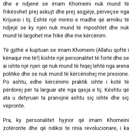
dhe e ndjenë se imam Khomeini nuk mund të
frikësohet prej askujt dhe prej asgjëje, përveçse nga
Krijuesi i tij. Është një mirësi e madhe që armiku të
ndjejë se ky njeri nuk mund të mposhtet dhe nuk
mund të largohet me frikë dhe me kërcënim.
Të gjithë e kuptuan se imam Khomeini (Allahu qoftë i
kënaqur me të!) kishte një personalitet të fortë dhe se
ai ishte një njeri që nuk mund të hiqej lehtë nga arena
politike dhe se nuk mund të kërcënohej me presione.
Po ashtu, edhe kërcënimi praktik ishte i kotë të
përdorej për ta larguar atë nga qasja e tij. Kështu që
ata u detyruan ta pranojnë ashtu siç ishte dhe siç
vepronte.
Pra, ky personalitet hyjnor që imam Khomeini
zotëronte dhe që ndikoi te rinia revolucionare, i ka