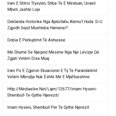
Irani E Shtroi Tryezën, Shba-Të E Miratuan, Izraeli
Mbeti Jashtë Loje
Deklarata Historike Nga Ajatollahu Alemu'l Hüda: Si U
Zgjodh Sejid Muxhteba Hamenei?
Dobia E Përkujtimit Të Ashurasë
Më Shumë Se Njëqind Mësime Nga Një Lëvizje Që
Zgjati Vetëm Disa Muaj
Irani Po E Zgjeron Ekuacionin E Tij Të Parandalimit:
Vetëm Mbrojtja Nuk Është Më E Mjaftueshme
Http://Mediaelire.Net/Lajm/12677/Imam-Hyseni-
Shembull-Te-Gjithe-Njerezit/
Imam Hyseni, Shembull Për Të Gjithë Njerëzit