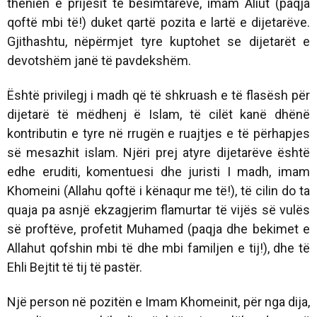
thënien e prijësit të besimtarëve, imam Aliut (paqja
qoftë mbi të!) duket qartë pozita e lartë e dijetarëve.
Gjithashtu, nëpërmjet tyre kuptohet se dijetarët e
devotshëm janë të pavdekshëm.
Është privilegj i madh që të shkruash e të flasësh për
dijetarë të mëdhenj ë Islam, të cilët kanë dhënë
kontributin e tyre në rrugën e ruajtjes e të përhapjes
së mesazhit islam. Njëri prej atyre dijetarëve është
edhe eruditi, komentuesi dhe juristi I madh, imam
Khomeini (Allahu qoftë i kënaqur me të!), të cilin do ta
quaja pa asnjë ekzagjerim flamurtar të vijës së vulës
së proftëve, profetit Muhamed (paqja dhe bekimet e
Allahut qofshin mbi të dhe mbi familjen e tij!), dhe të
Ehli Bejtit të tij të pastër.
Një person në pozitën e Imam Khomeinit, për nga dija,