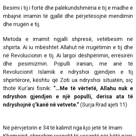
Besimi i tij i fortë dhe palëkundshmëria e tij e madhe e
mbajnë imamin të gjallë dhe përjetësojnë mendimin
dhe rrugën e tij.
Metoda e imamit ngjalli shpresë, vetëbesim në
shpirta. Ai iu mbështet Allahut në rrugëtimin e tij dhe
në Revolucionin e tij. Ai largoi dëshpërimin, errësirën
dhe pesimizmin. Populli iranian, me anë të
Revolucionit Islamik e ndryshoi gjendjen e tij
shpirtërore, kështu që Zoti ua ndryshoi situatën, siç
thotë Kur’ani fisnik:
“…Me të vërtetë, Allahu nuk e
ndryshon
gjendjen e një populli, derisa ata të
ndryshojnë ç’kanë në vetvete.”
(Surja Rrad ajeti 11)
Në përvjetorin e 34 të kalimit nga kjo jetë të Imam
Khomeinit, shprehim respekt të veçantë për këtë njeri