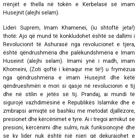
rrënjët e thella në tokën e Kerbelasë së imam
Husejnit (alejhi selam).
Lideri Suprem, Imam Khamenei, (iu shtoftë jeta!)
thotë: Ajo që mund të konkludohet është se dallimi i
Revolucionit të Ashurasë nga revolucionet e tjera,
është qëndrushmëria dhe palëkundshmëria e Imam
Huseinit (alejhi selam). Imami ynë i madh, imam
Khomeini, (Zoti qoftë i kënaqur me të!) u frymëzua
nga qëndrushmëria e imam Husejnit dhe këtë
qëndrueshmëri e mori si qasje në revolucionin e tij
dhe në stilin e jetës së tij. Prandaj, ai mundi të
sigurojë vazhdimësinë e Republikës Islamike dhe e
zmbrapsi armiqtë së bashku me metodat djallëzore,
presionet dhe kërcënimet e tyre. Ai i tregoi armikut se
presioni, kërcënimi dhe sulmi, nuk funksionojnë dhe
se ky lider nuk është një njeri që dekurajohet e