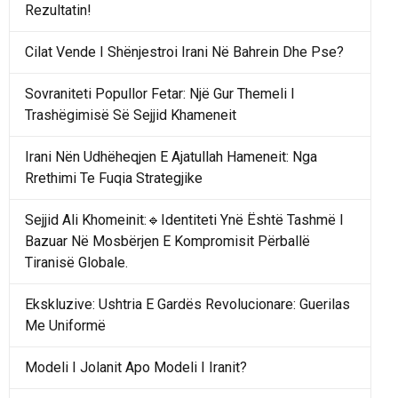
Rezultatin!
Cilat Vende I Shënjestroi Irani Në Bahrein Dhe Pse?
Sovraniteti Popullor Fetar: Një Gur Themeli I
Trashëgimisë Së Sejjid Khameneit
Irani Nën Udhëheqjen E Ajatullah Hameneit: Nga
Rrethimi Te Fuqia Strategjike
Sejjid Ali Khomeinit:🔹Identiteti Ynë Është Tashmë I
Bazuar Në Mosbërjen E Kompromisit Përballë
Tiranisë Globale.
Ekskluzive: Ushtria E Gardës Revolucionare: Guerilas
Me Uniformë
Modeli I Jolanit Apo Modeli I Iranit?