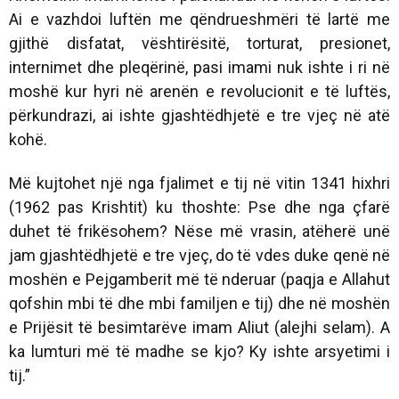
Ai e vazhdoi luftën me qëndrueshmëri të lartë me
gjithë disfatat, vështirësitë, torturat, presionet,
internimet dhe pleqërinë, pasi imami nuk ishte i ri në
moshë kur hyri në arenën e revolucionit e të luftës,
përkundrazi, ai ishte gjashtëdhjetë e tre vjeç në atë
kohë.
Më kujtohet një nga fjalimet e tij në vitin 1341 hixhri
(1962 pas Krishtit) ku thoshte: Pse dhe nga çfarë
duhet të frikësohem? Nëse më vrasin, atëherë unë
jam gjashtëdhjetë e tre vjeç, do të vdes duke qenë në
moshën e Pejgamberit më të nderuar (paqja e Allahut
qofshin mbi të dhe mbi familjen e tij) dhe në moshën
e Prijësit të besimtarëve imam Aliut (alejhi selam). A
ka lumturi më të madhe se kjo? Ky ishte arsyetimi i
tij.”