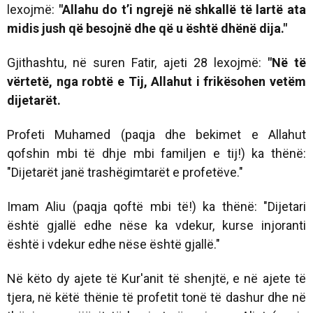
lexojmë:
"
Allahu do t’i ngrejë në shkallë të lartë ata
midis jush që besojnë dhe që u është dhënë dija."
Gjithashtu, në suren Fatir, ajeti 28 lexojmë:
"Në të
vërtetë, nga robtë e Tij, Allahut i frikësohen vetëm
dijetarët.
Profeti Muhamed (paqja dhe bekimet e Allahut
qofshin mbi të dhje mbi familjen e tij!) ka thënë:
"Dijetarët janë trashëgimtarët e profetëve."
Imam Aliu (paqja qoftë mbi të!) ka thënë:
"Dijetari
është gjallë edhe nëse ka vdekur, kurse injoranti
është i vdekur edhe nëse është gjallë."
Në këto dy ajete të Kur'anit të shenjtë, e në ajete të
tjera, në këtë thënie të profetit tonë të dashur dhe në