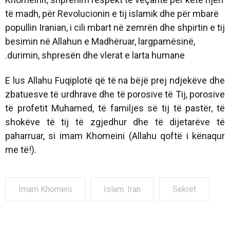
të madh, për Revolucionin e tij islamik dhe për mbarë
popullin Iranian, i cili mbart në zemrën dhe shpirtin e tij
besimin në Allahun e Madhëruar, largpamësinë,
durimin, shpresën dhe vlerat e larta humane.
E lus Allahu Fuqiplotë që të na bëjë prej ndjekëve dhe
zbatuesve të urdhrave dhe të porosive të Tij, porosive
të profetit Muhamed, të familjes së tij të pastër, të
shokëve të tij të zgjedhur dhe të dijetarëve të
paharruar, si imam Khomeini (Allahu qoftë i kënaqur
me të!).
Imam Khomeni
Islam. Iran
Sekret