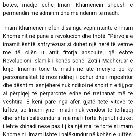
botës, madje edhe Imam Khamenein shpesh e
përmendin me admirim dhe me nderim të madh.
Imam Khamenei rrëfen disa nga veprimtaritë e Imam
Khomeinit në punë e revolucion dhe thotë: “Përvoja e
imamit është shfrytëzuar si duhet një herë të vetme
me të cilën u arrit fitorja absolute, që është
Revolucioni Islamik i kohës sonë. Zoti i Madhëruar e
krijoi Imamin tonë të madh në atë mënyrë që ky
personanalitet të mos ndihej i lodhur dhe i mposhtur
dhe dështimi asnjëherë nuk ndikoi në shpirtin e tij, por
ai përpiqej të përparonte edhe në rrethanat më të
vështira. E keni parë nga afër, gjatë tetë viteve të
luftës, se Imami ynë i madh nuk vendosi të tërhiqej
dhe ishte i palëkundur si një mal i fortë. Njeriut i duket
i lehtë xhihadi nëse pas tij ka një mal të fortë si imam
Khomeini. Imami ishte i palëkundur në kohën e luftës.