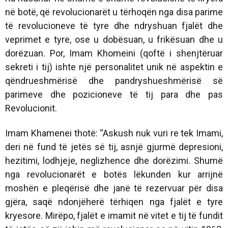
në botë, që revolucionarët u tërhoqën nga disa parime
të revolucioneve të tyre dhe ndryshuan fjalët dhe
veprimet e tyre, ose u dobësuan, u frikësuan dhe u
dorëzuan. Por, Imam Khomeini (qoftë i shenjtëruar
sekreti i tij) ishte një personalitet unik në aspektin e
qëndrueshmërisë dhe pandryshueshmërisë së
parimeve dhe pozicioneve të tij para dhe pas
Revolucionit.
Imam Khamenei thotë: “Askush nuk vuri re tek Imami,
deri në fund të jetës së tij, asnjë gjurmë depresioni,
hezitimi, lodhjeje, neglizhence dhe dorëzimi. Shumë
nga revolucionarët e botës lëkunden kur arrijnë
moshën e pleqërisë dhe janë të rezervuar për disa
gjëra, saqë ndonjëherë tërhiqen nga fjalët e tyre
kryesore. Mirëpo, fjalët e imamit në vitet e tij të fundit