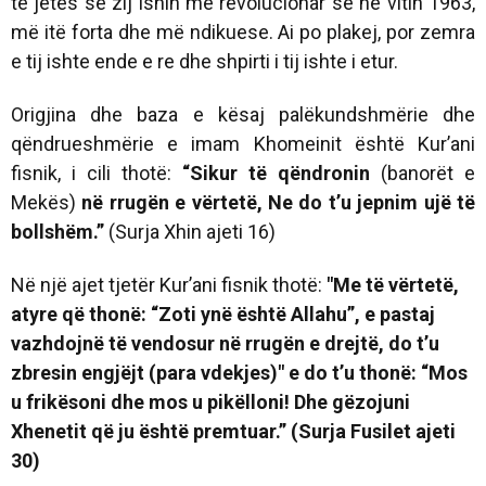
të jetës së zij ishin më revolucionar se në vitin 1963,
më itë forta dhe më ndikuese. Ai po plakej, por zemra
e tij ishte ende e re dhe shpirti i tij ishte i etur.
Origjina dhe baza e kësaj palëkundshmërie dhe
qëndrueshmërie e imam Khomeinit është Kur’ani
fisnik, i cili thotë:
“Sikur të qëndronin
(banorët e
Mekës)
në rrugën e vërtetë, Ne do t’u jepnim ujë të
bollshëm.”
(Surja Xhin ajeti 16)
Në një ajet tjetër Kur’ani fisnik thotë:
"Me të vërtetë,
atyre që thonë: “Zoti ynë është Allahu”, e pastaj
vazhdojnë të vendosur në rrugën e drejtë, do t’u
zbresin engjëjt (para vdekjes)" e do t’u thonë: “Mos
u frikësoni dhe mos u pikëlloni! Dhe gëzojuni
Xhenetit që ju është premtuar.” (Surja Fusilet ajeti
30)