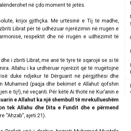
 falënderohet në çdo moment të jetës.
olute, krijoi gjithçka. Me urtësinë e Tij të madhe,
zbriti Librat për të udhëzuar njerëzimin në rrugën e
armonisë, respektit dhe në rrugën e udhëzimit të
 dhe i zbriti Librat, me anë të tyre të sqarojë se si të
 mira. Allahu i ka urdhëruar njerëzit që të rrugëtojnë
së duke ndjekur të Dërguarit në përgjithësi dhe
tin Muhamed (paqja dhe bekimet e Allahut qofshin
en e tij!), në veçanti. Për këtë Ai thotë në Kur’anin e
guarin e Allahut ka një shembull të mrekullueshëm
son tek Allahu dhe Dita e Fundit dhe e përmend
e “Ahzab”, ajeti 21).