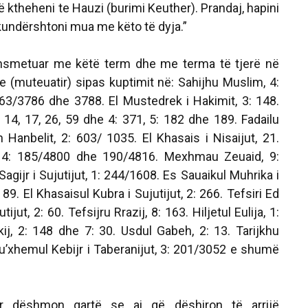
ë ktheheni te Hauzi (burimi Keuther). Prandaj, hapini
kundërshtoni mua me këto të dyja.”
ansmetuar me këtë term dhe me terma të tjerë në
e (
muteuatir
) sipas kuptimit në:
Sahijhu Muslim
, 4:
663/3786 dhe 3788.
El Mustedrek
i Hakimit, 3: 148.
3: 14, 17, 26, 59 dhe 4: 371, 5: 182 dhe 189.
Fadailu
 Hanbelit, 2: 603/ 1035.
El Khasais
i Nisaijut, 21.
 4: 185/4800 dhe 190/4816.
Mexhmau Zeuaid
, 9:
Sagijr
i Sujutijut, 1: 244/1608.
Es Sauaikul Muhrika
i
e 89.
El Khasaisul Kubra
i Sujutijut, 2: 266. Tefsiri
Ed
utijut, 2: 60.
Tefsijru Rrazij
, 8: 163.
Hiljetul Eulija
, 1:
ij
, 2: 148 dhe 7: 30.
Usdul Gabeh
, 2: 13.
Tarijkhu
u’xhemul Kebijr
i Taberanijut, 3: 201/3052 e shumë
r dëshmon qartë se ai që dëshiron të arrijë