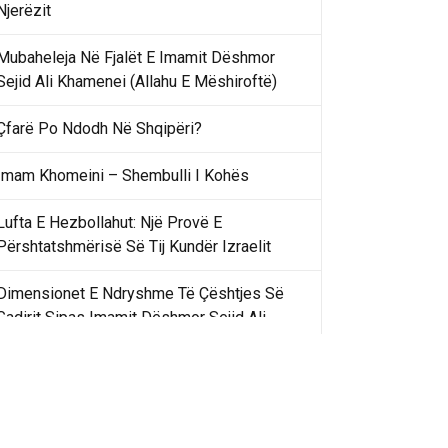
Njerëzit
Mubaheleja Në Fjalët E Imamit Dëshmor
Sejid Ali Khamenei (Allahu E Mëshiroftë)
Çfarë Po Ndodh Në Shqipëri?
Imam Khomeini – Shembulli I Kohës
Lufta E Hezbollahut: Një Provë E
Përshtatshmërisë Së Tij Kundër Izraelit
Dimensionet E Ndryshme Të Çështjes Së
Gadirit Sipas Imamit Dëshmor Sejid Ali
Khamenei
Gadir Khummi Në Fjalët E Imamit Dëshmor
Sejid Ali Khamenei (Allahu Ia Shenjtërofzë
Sekretet)