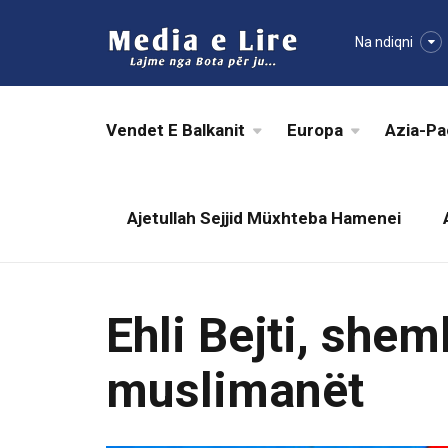
Na ndiqni
Vendet E Balkanit
Europa
Azia-Pa
Ajetullah Sejjid Müxhteba Hamenei
Ehli Bejti, shem
muslimanët