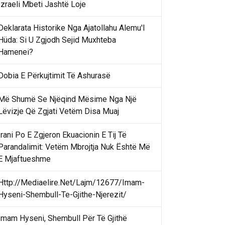
Izraeli Mbeti Jashtë Loje
Deklarata Historike Nga Ajatollahu Alemu'l
Hüda: Si U Zgjodh Sejid Muxhteba
Hamenei?
Dobia E Përkujtimit Të Ashurasë
Më Shumë Se Njëqind Mësime Nga Një
Lëvizje Që Zgjati Vetëm Disa Muaj
Irani Po E Zgjeron Ekuacionin E Tij Të
Parandalimit: Vetëm Mbrojtja Nuk Është Më
E Mjaftueshme
Http://Mediaelire.Net/Lajm/12677/Imam-
Hyseni-Shembull-Te-Gjithe-Njerezit/
Imam Hyseni, Shembull Për Të Gjithë