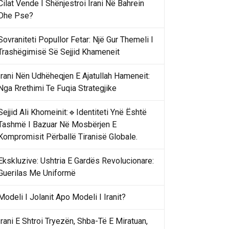
Cilat Vende I Shënjestroi Irani Në Bahrein
Dhe Pse?
Sovraniteti Popullor Fetar: Një Gur Themeli I
Trashëgimisë Së Sejjid Khameneit
Irani Nën Udhëheqjen E Ajatullah Hameneit:
Nga Rrethimi Te Fuqia Strategjike
Sejjid Ali Khomeinit:🔹Identiteti Ynë Është
Tashmë I Bazuar Në Mosbërjen E
Kompromisit Përballë Tiranisë Globale.
Ekskluzive: Ushtria E Gardës Revolucionare:
Guerilas Me Uniformë
Modeli I Jolanit Apo Modeli I Iranit?
Irani E Shtroi Tryezën, Shba-Të E Miratuan,