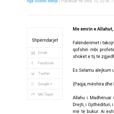
nga Vullnet Merja
|
Publikuar në Shta. 10, 2018, 1
Me emrin e Allahut,
Shpërndarjet
Falënderimet i takoj
qofshin mbi profet
Email
shokët e tij të zgjed
Facebook
Es Selamu alejkum u
Twitter
(Paqja, mëshira dhe 
Google +
Më Tepër
Allahu i Madhëruar
Drejti, i Gjithëdituri
më të bukur. Ai ësh