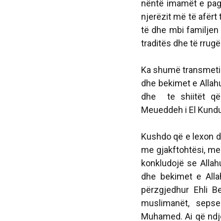
nëntë imamët e pag
njerëzit më të afërt
të dhe mbi familjen e
traditës dhe të rrugës
Ka shumë transmetim
dhe bekimet e Allahu
dhe te shiitët që
Meueddeh
i El Kundu
Kushdo që e lexon dh
me gjakftohtësi, me 
konkludojë se Alla
dhe bekimet e Alla
përzgjedhur Ehli B
muslimanët, sepse
Muhamed. Ai që ndje