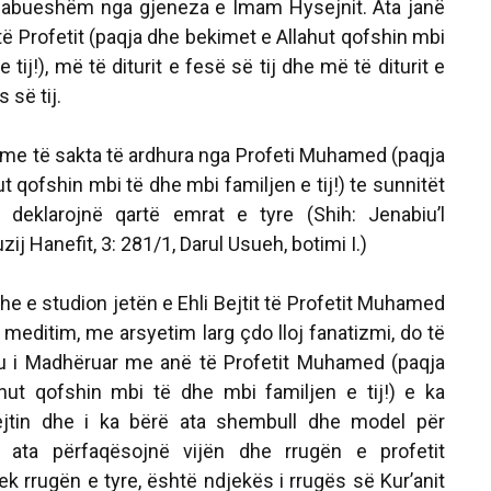
abueshëm nga gjeneza e Imam Hysejnit. Ata janë
 të Profetit (paqja dhe bekimet e Allahut qofshin mbi
 tij!), më të diturit e fesë së tij dhe më të diturit e
 së tij.
e të sakta të ardhura nga Profeti Muhamed (paqja
t qofshin mbi të dhe mbi familjen e tij!) te sunnitët
 deklarojnë qartë emrat e tyre (Shih:
Jenabiu’l
zij Hanefit, 3: 281/1, Darul Usueh, botimi I.)
e e studion jetën e Ehli Bejtit të Profetit Muhamed
meditim, me arsyetim larg çdo lloj fanatizmi, do të
hu i Madhëruar me anë të Profetit Muhamed (paqja
hut qofshin mbi të dhe mbi familjen e tij!) e ka
ejtin dhe i ka bërë ata shembull dhe model për
 ata përfaqësojnë vijën dhe rrugën e profetit
k rrugën e tyre, është ndjekës i rrugës së Kur’anit