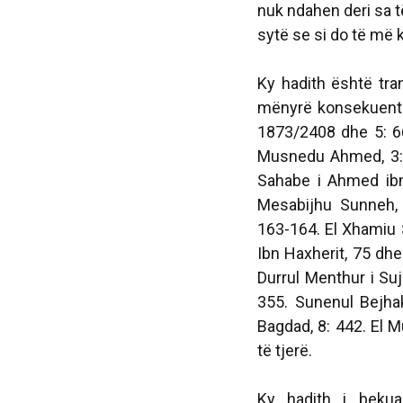
nuk ndahen deri sa t
sytë se si do të më 
Ky hadith është tr
mënyrë konsekuent
1873/2408 dhe 5: 
Musnedu Ahmed
, 
Sahabe
i Ahmed ibn
Mesabijhu Sunneh
,
163-164.
El Xhamiu 
Ibn Haxherit, 75 dh
Durrul Menthur
i Suj
355.
Sunenul Bejhak
Bagdad
, 8: 442.
El M
të tjerë.
Ky hadith i bekua