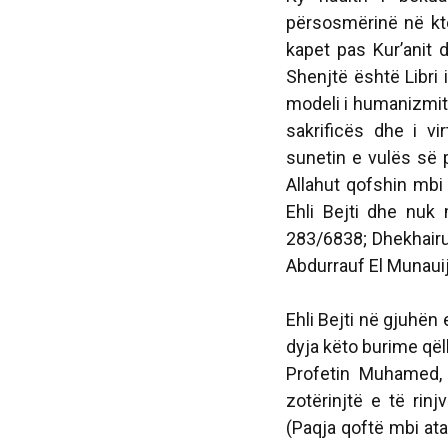
përsosmërinë në ktë
kapet pas Kur’anit 
Shenjtë është Libri 
modeli i humanizmit, 
sakrificës dhe i vi
sunetin e vulës së 
Allahut qofshin mbi 
Ehli Bejti dhe nuk
283/6838;
Dhekhair
Abdurrauf El Munauij
Ehli Bejti në gjuhën 
dyja këto burime qëll
Profetin Muhamed,
zotërinjtë e të rin
(Paqja qoftë mbi ata!