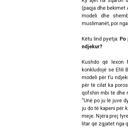
Ky ajet na sqaron 
(paqja dhe bekimet A
modeli dhe shemb
muslimanët, por nga 
Këtu lind pyetja:
Po 
ndjekur?
Kushdo që lexon h
konkludojë se Ehli 
modeli për t’u ndjek
për të cilat ka por
qofshin mbi të dhe mb
“Unë po ju lë juve 
ju do të kapeni për 
meje. Njëra prej tyre
litar që zgjatet nga 