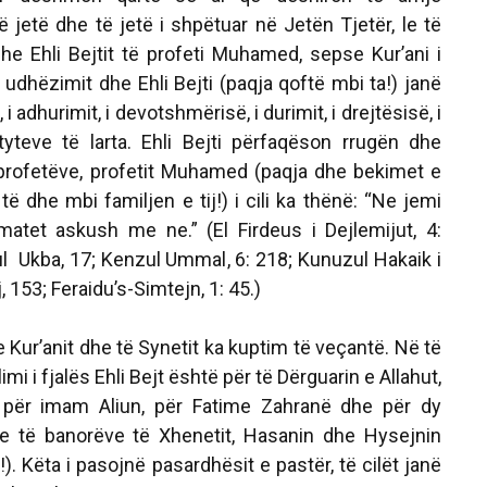
 jetë dhe të jetë i shpëtuar në Jetën Tjetër, le të
dhe Ehli Bejtit të profeti Muhamed, sepse Kur’ani i
i udhëzimit dhe Ehli Bejti (paqja qoftë mbi ta!) janë
i adhurimit, i devotshmërisë, i durimit, i drejtësisë, i
rtyteve të larta. Ehli Bejti përfaqëson rrugën dhe
profetëve, profetit Muhamed (paqja dhe bekimet e
të dhe mbi familjen e tij!) i cili ka thënë:
“Ne jemi
 matet askush me ne.” (
El
Firdeus
i Dejlemijut, 4:
ul Ukba
, 17;
Kenzul Ummal
, 6: 218;
Kunuzul Hakaik
i
, 153;
Feraidu’s-Simtejn
, 1: 45.)
e Kur’anit dhe të Synetit ka kuptim të veçantë. Në të
imi i fjalës Ehli Bejt është për të Dërguarin e Allahut,
 për imam Aliun, për Fatime Zahranë dhe për dy
jve të banorëve të Xhenetit, Hasanin dhe Hysejnin
). Këta i pasojnë pasardhësit e pastër, të cilët janë