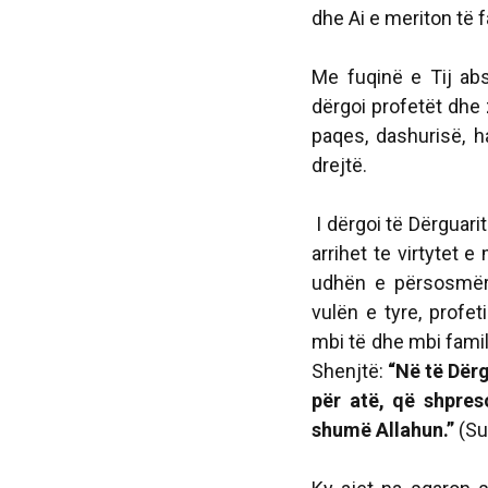
dhe Ai e meriton të
Me fuqinë e Tij abs
dërgoi profetët dhe 
paqes, dashurisë, h
drejtë.
I dërgoi të Dërguarit
arrihet te virtytet e
udhën e përsosmëri
vulën e tyre, profe
mbi të dhe mbi familj
Shenjtë:
“Në të Dër
për atë, që shpre
shumë Allahun.”
(Sur