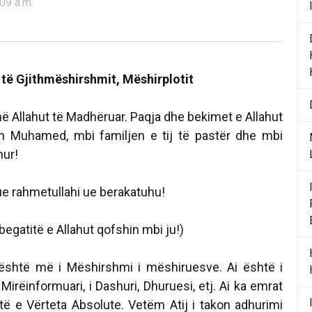
:09 a.m.
 të Gjithmëshirshmit, Mëshirplotit
në Allahut të Madhëruar. Paqja dhe bekimet e Allahut
in Muhamed, mbi familjen e tij të pastër dhe mbi
hur!
e rahmetullahi ue berakatuhu!
begatitë e Allahut qofshin mbi ju!)
 është më i Mëshirshmi i mëshiruesve. Ai është i
, i Mirëinformuari, i Dashuri, Dhuruesi, etj. Ai ka emrat
të e Vërteta Absolute. Vetëm Atij i takon adhurimi