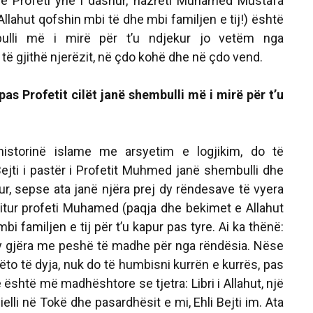
se Profeti ynë i dashur, hazreti Muhamed Mustafa
llahut qofshin mbi të dhe mbi familjen e tij!) është
ulli më i mirë për t’u ndjekur jo vetëm nga
të gjithë njerëzit, në çdo kohë dhe në çdo vend.
pas Profetit cilët janë shembulli më i mirë për t’u
istorinë islame me arsyetim e logjikim, do të
Bejti i pastër i Profetit Muhmed janë shembulli dhe
ur, sepse ata janë njëra prej dy rëndesave të vyera
ositur profeti Muhamed (paqja dhe bekimet e Allahut
i familjen e tij për t’u kapur pas tyre. Ai ka thënë:
dy gjëra me peshë të madhe për nga rëndësia. Nëse
këto të dyja, nuk do të humbisni kurrën e kurrës, pas
 është më madhështore se tjetra: Libri i Allahut, një
qielli në Tokë dhe pasardhësit e mi, Ehli Bejti im. Ata