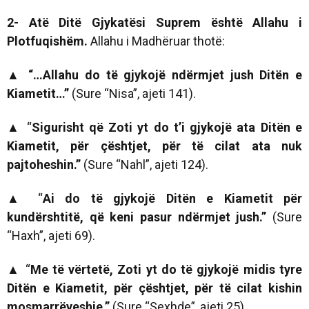
2- Atë Ditë Gjykatësi Suprem është Allahu i
Plotfuqishëm.
Allahu i Madhëruar thotë:
▲ “…Allahu do të gjykojë ndërmjet jush Ditën e
Kiametit…”
(Sure “Nisa”, ajeti 141).
▲
“
Sigurisht që Zoti yt do t’i gjykojë ata Ditën e
Kiametit, për çështjet, për të cilat ata nuk
pajtoheshin.”
(Sure “Nahl”, ajeti 124).
▲
“
Ai do të gjykojë Ditën e Kiametit për
kundërshtitë, që keni pasur ndërmjet jush.”
(Sure
“Haxh”, ajeti 69).
▲
“
Me të vërtetë, Zoti yt do të gjykojë midis tyre
Ditën e Kiametit, për çështjet, për të cilat kishin
mosmarrëveshje.”
(Sure “Sexhde”, ajeti 25).