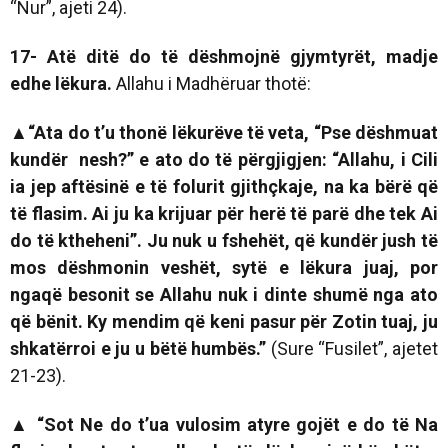
“Nur”, ajeti 24).
17- Atë ditë do të dëshmojnë gjymtyrët, madje
edhe lëkura.
Allahu i Madhëruar thotë:
▲“Ata do t’u thonë lëkurëve të veta, “Pse dëshmuat
kundër nesh?” e ato do të përgjigjen: “Allahu, i Cili
ia jep aftësinë e të folurit gjithçkaje, na ka bërë që
të flasim. Ai ju ka krijuar për herë të parë dhe tek Ai
do të ktheheni”. Ju nuk u fshehët, që kundër jush të
mos dëshmonin veshët, sytë e lëkura juaj, por
ngaqë besonit se Allahu nuk i dinte shumë nga ato
që bënit. Ky mendim që keni pasur për Zotin tuaj, ju
shkatërroi e ju u bëtë humbës.”
(Sure “Fusilet”, ajetet
21-23).
▲
“Sot Ne do t’ua vulosim atyre gojët e do të Na