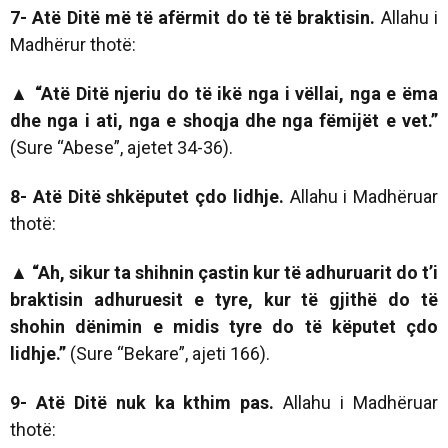
7- Atë Ditë më të afërmit do të të braktisin.
Allahu i
Madhërur thotë:
▲ “A
të Ditë njeriu do
të ikë nga i vëllai, nga e ëma
dhe nga i ati,
nga
e shoqja dhe nga fëmijët e vet.”
(Sure “Abese”, ajetet 34-36).
8- Atë Ditë shkëputet çdo lidhje.
Allahu i Madhëruar
thotë:
▲ “Ah, sikur ta shihnin çastin kur të adhuruarit do t’i
braktisin adhuruesit e tyre, kur të gjithë do të
shohin dënimin e midis tyre do të këputet çdo
lidhje.”
(Sure “Bekare”, ajeti 166).
9- Atë Ditë nuk ka kthim pas.
Allahu i Madhëruar
thotë: