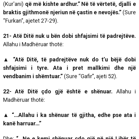
(Kur'ani)
që më kishte ardhur.” Në të vërtetë, djalli e
braktis gjithmonë njeriun në çastin e nevojës.”
(Sure
“Furkan”, ajetet 27-29).
21- Atë Ditë nuk u bën dobi shfajsimi të padrejtëve.
Allahu i Madhëruar thotë:
▲ “Atë Ditë, të padrejtëve nuk do t’u bëjë dobi
shfajsimi i tyre. Ata i pret mallkimi dhe një
vendbanim i shëmtuar.”
(Sure “Gafir”, ajeti 52).
22- Atë Ditë çdo gjë është e shënuar.
Allahu i
Madhëruar thotë:
▲
“
…Allahu i ka shënuar të gjitha, edhe pse ata i
kanë harruar…”
Dhe:
“…Ne e kemi shënuar çdo gjë në një Libër të