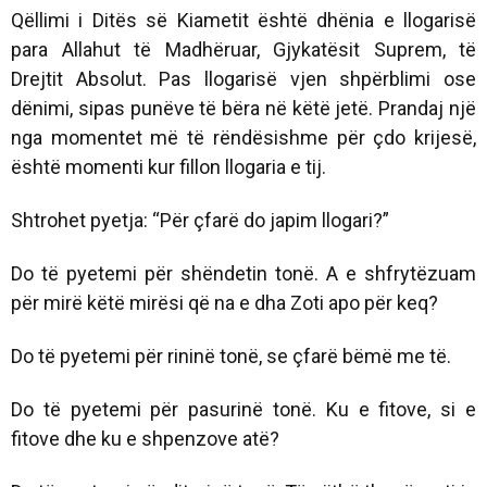
Qëllimi i Ditës së Kiametit është dhënia e llogarisë
para Allahut të Madhëruar, Gjykatësit Suprem, të
Drejtit Absolut. Pas llogarisë vjen shpërblimi ose
dënimi, sipas punëve të bëra në këtë jetë. Prandaj një
nga momentet më të rëndësishme për çdo krijesë,
është momenti kur fillon llogaria e tij.
Shtrohet pyetja: “Për çfarë do japim llogari?”
Do të pyetemi për shëndetin tonë. A e shfrytëzuam
për mirë këtë mirësi që na e dha Zoti apo për keq?
Do të pyetemi për rininë tonë, se çfarë bëmë me të.
Do të pyetemi për pasurinë tonë. Ku e fitove, si e
fitove dhe ku e shpenzove atë?