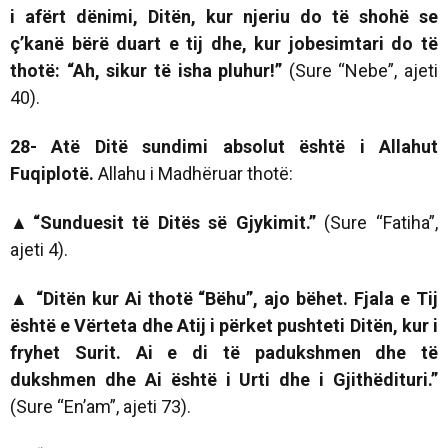
i afërt dënimi, Ditën, kur njeriu do të shohë se
ç’kanë bërë duart e tij dhe, kur jobesimtari do të
thotë: “Ah, sikur të isha pluhur!”
(Sure “Nebe”, ajeti
40).
28- Atë Ditë sundimi absolut është i Allahut
Fuqiplotë
.
Allahu i Madhëruar thotë:
▲“Sunduesit të Ditës së Gjykimit.”
(Sure “Fatiha”,
ajeti 4).
▲
“Ditën kur Ai thotë “Bëhu”, ajo bëhet. Fjala e Tij
është e Vërteta dhe Atij i përket pushteti Ditën, kur i
fryhet Surit. Ai e di të padukshmen dhe të
dukshmen dhe Ai është i Urti dhe i Gjithëdituri.”
(Sure “En’am”, ajeti 73).