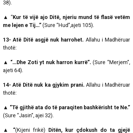
38).
▲
“
Kur të vijë ajo Ditë, njeriu mund të flasë vetëm
me lejen e Tij…”
(Sure “Hud”,ajeti 105).
13- Atë Ditë asgjë nuk harrohet.
Allahu i Madhëruar
thotë:
▲ “…Dhe Zoti yt nuk harron kurrë”.
(Sure “Merjem”,
ajeti 64).
14- Atë Ditë nuk ka gjykim prani.
Allahu i Madhëruar
thotë:
▲ “Të gjithë ata do të paraqiten bashkërisht te Ne.”
(Sure “Jasin”, ajei 32).
▲
“
(Kijeni frikë)
Ditën, kur çdokush do ta gjejë