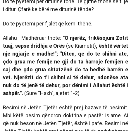
Do të pyetemi për diturinë tonë. Të gjithë thonë se ti je
i ditur. Çfarë ke bërë me diturinë tënde?
Do të pyetemi për fjalët që kemi thënë.
Allahu i Madhëruar thotë:
"O njerëz, frikësojuni Zotit
tuaj, sepse dridhja e Orës
(së Kiametit)
, është vërtet
një ngjarje e madhe!"; "Ditën, që do të shihni atë,
çdo grua me fëmijë në gji do ta harrojë fëmijën e
saj dhe çdo grua shtatzënë do ta hedhë barrën e
vet. Njerëzit do t’i shihni si të dehur, ndonëse ata
nuk do të jenë të dehur, por dënimi i Allahut është i
ashpër.".
(Sure “Haxh”, ajetet 1-2)
Besimi në Jetën Tjetër është prej bazave të besimit.
Mbi këtë besim qëndron doktrina e pastër islame. Ai
që nuk beson në Jetën Tjetër, është i pafe. Besimi në