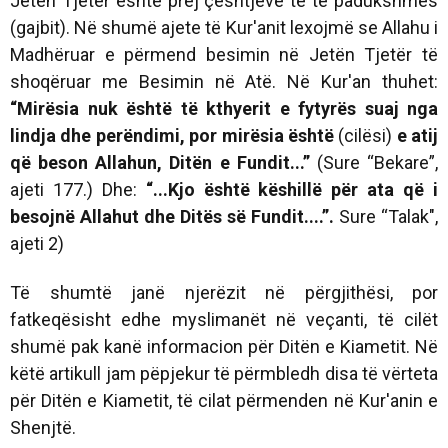
Jetën Tjetër është prej çështjeve të të padukshmes
(gajbit). Në shumë ajete të Kur'anit lexojmë se Allahu i
Madhëruar e përmend besimin në Jetën Tjetër të
shoqëruar me Besimin në Atë. Në Kur'an thuhet:
“Mirësia nuk është të kthyerit e fytyrës suaj nga
lindja dhe perëndimi, por mirësia është
(cilësi)
e atij
që beson Allahun, Ditën e Fundit...”
(Sure “Bekare”,
ajeti 177.) Dhe:
“...Kjo është këshillë për ata që i
besojnë Allahut dhe Ditës së Fundit....”.
Sure “Talak",
ajeti 2)
Të shumtë janë njerëzit në përgjithësi, por
fatkeqësisht edhe myslimanët në veçanti, të cilët
shumë pak kanë informacion për Ditën e Kiametit. Në
këtë artikull jam pëpjekur të përmbledh disa të vërteta
për Ditën e Kiametit, të cilat përmenden në Kur'anin e
Shenjtë.