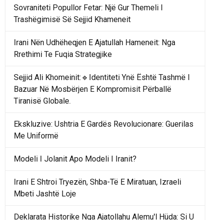
Sovraniteti Popullor Fetar: Një Gur Themeli I
Trashëgimisë Së Sejjid Khameneit
Irani Nën Udhëheqjen E Ajatullah Hameneit: Nga
Rrethimi Te Fuqia Strategjike
Sejjid Ali Khomeinit:🔹Identiteti Ynë Është Tashmë I
Bazuar Në Mosbërjen E Kompromisit Përballë
Tiranisë Globale.
Ekskluzive: Ushtria E Gardës Revolucionare: Guerilas
Me Uniformë
Modeli I Jolanit Apo Modeli I Iranit?
Irani E Shtroi Tryezën, Shba-Të E Miratuan, Izraeli
Mbeti Jashtë Loje
Deklarata Historike Nga Ajatollahu Alemu'l Hüda: Si U