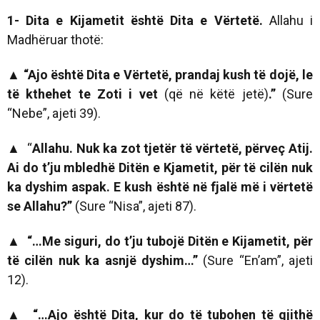
1- Dita e Kijametit është Dita e Vërtetë.
Allahu i
Madhëruar thotë:
▲ “Ajo është Dita e Vërtetë, prandaj kush të dojë, le
të kthehet te Zoti i vet
(që në këtë jetë)
.”
(Sure
“Nebe”, ajeti 39).
▲
“
Allahu. Nuk ka zot tjetër të vërtetë, përveç Atij.
Ai do t’ju mbledhë Ditën e Kjametit, për të cilën nuk
ka dyshim aspak. E kush është në fjalë më i vërtetë
se Allahu?”
(Sure “Nisa”, ajeti 87).
▲ “…Me siguri, do t’ju tubojë Ditën e Kijametit, për
të cilën nuk ka asnjë dyshim…”
(Sure “En’am”, ajeti
12).
▲ “…Ajo është Dita, kur do të tubohen të gjithë