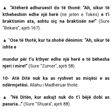
▲
“Atëherë adhuruesit do të thonë: “Ah, sikur të
ktheheshim edhe një herë
(në jetën e Tokës)
e t’i
braktisnim ata, ashtu siç na braktisën ne!”
(Sure
“Bekare”, ajeti 167).
▲
“
Ose të thotë, kur ta shohë dënimin: “Ah, sikur të
ishte e
mundur për t’u kthyer edhe një herë e të bëhesha
njeri i mire!”
(Sure “Zumer”, ajeti 58).
10- Atë Ditë nuk ka as ryshvet as miqësi e as
ndërmjetësi.
Allahu i Madhëruar thotë:
▲ “
Në Ditën, kur askujt nuk do t’i bë
jë dobi as
pasuria…”
(Sure “Shuara”, ajeti 88).