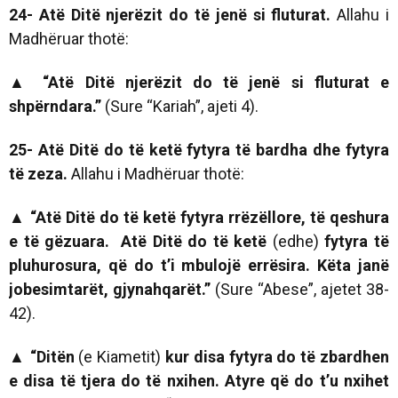
24- Atë Ditë njerëzit do të jenë si fluturat.
Allahu i
Madhëruar thotë:
▲ “Atë Ditë njerëzit do të jenë si fluturat e
shpërndara.”
(Sure “Kariah”, ajeti 4).
25- Atë Ditë do të ketë fytyra të bardha dhe fytyra
të zeza.
Allahu i Madhëruar thotë:
▲ “Atë Ditë do të ketë fytyra rrëzëllore, të qeshura
e të gëzuara. Atë Ditë do të ketë
(edhe)
fytyra të
pluhurosura, që do t’i mbulojë errësira. Këta janë
jobesimtarët, gjynahqarët.”
(Sure “Abese”, ajetet 38-
42).
▲
“Ditën
(e Kiametit)
kur disa fytyra do të zbardhen
e disa të tjera do të nxihen. Atyre që do t’u nxihet