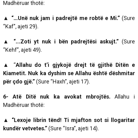
Madhëruar thotë:
▲ “…Unë nuk jam i padrejtë me
robtë e Mi.”
(Sure
“Kaf”, ajeti 29).
▲
“...Zoti yt nuk i bën padrejtësi askujt.”
(Sure
“Kehf”, ajeti 49).
▲
“
Allahu do t’i gjykojë drejt të gjithë Ditën e
Kiametit. Nuk ka dyshim se Allahu është dëshmitar
për çdo gjë.”
(Sure “Haxh”, ajeti 17).
6- Atë Ditë nuk ka avokat mbrojtës.
Allahu i
Madhëruar thotë:
▲ “Lexoje librin tënd! Ti mjafton sot si llogaritar
kundër vetvetes.”
(Sure “Isra”, ajeti 14).