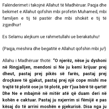
Falënderimet i takojnë Allahut të Madhëruar. Paqja dhe
bekimet e Allahut qofshin mbi profetin Muhamed, mbi
familjen e tij të pastër dhe mbi shokët e tij të
zgjedhur!
Es Selamu alejkum ue rahmetullahi ue berakatuhu!
(Paqja, mëshira dhe begatitë e Allahut qofshin mbi ju!)
Allahu i Madhëruar thotë:
“O njerëz, nëse ju dyshoni
në Ringjalljen, mendoni si Ne ju kemi krijuar prej
dheut, pastaj prej pikës së farës, pastaj prej
droçkave të gjakut, pastaj prej një cope mishi me
trajtë të plotë ose jo të plotë, për t’jua bërë të qartë!
Dhe Ne e mbajmë në mitër atë që duam deri në
kohën e caktuar. Pastaj ju nxjerrim si fëmijë e pas
kësaj do të arrini moshën e pjekurisë. Disa nga ju