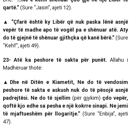
qartë.”
(Sure “Jasin”, ajeti 12).
▲
“Çfarë është ky Libër që nuk paska lënë asnjë
vepër të madhe apo të vogël pa e shënuar atë. Aty
do të gjejnë të shënuar gjithçka që kanë bërë.”
(Sure
“Kehf”, ajeti 49).
23- Atë ka peshore të sakta për punët.
Allahu i
Madhëruar thotë:
▲Dhe në Ditën e Kiametit, Ne do të vendosim
peshore të sakta e askush nuk do të pësojë asnjë
padrejtësi. Ne do të sjellim
(për gjykim)
çdo vepër,
qoftë kjo edhe sa pesha e një kokrre sinapi. Ne jemi
të mjaftueshëm për llogaritje.”
(Sure “Enbija”, ajeti
47).