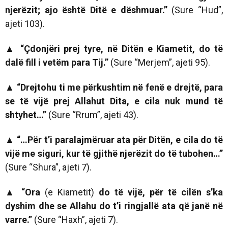
njerëzit; ajo është Ditë e dëshmuar.”
(Sure “Hud”,
ajeti 103).
▲ “Çdonjëri prej tyre, në Ditën e Kiametit, do të
dalë fill i vetëm para Tij.”
(Sure “Merjem”, ajeti 95).
▲
“
Drejtohu ti me përkushtim në
fenë e drejtë, para
se të vijë
prej Allahut Dita, e cila nuk mund të
shtyhet
…”
(Sure “Rrum”, ajeti 43).
▲
“…Për t’i paralajmëruar ata për Ditën, e cila do të
vijë me siguri, kur të gjithë njerëzit do të tubohen…”
(Sure “Shura”, ajeti 7).
▲
“
Ora
(e Kiametit)
do të vijë, për të cilën s’ka
dyshim dhe se Allahu do t’i ringjallë ata që janë në
varre.
”
(Sure “Haxh”, ajeti 7).