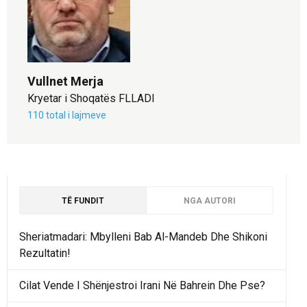
Vullnet Merja
Kryetar i Shoqatës FLLADI
110 total i lajmeve
TË FUNDIT
NGA AUTORI
Sheriatmadari: Mbylleni Bab Al-Mandeb Dhe Shikoni
Rezultatin!
Cilat Vende I Shënjestroi Irani Në Bahrein Dhe Pse?