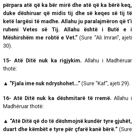
përpara atë që ka bër mirë dhe atë që ka bërë keq,
duke dëshiruar që midis tij dhe së keqes së tij të
ketë largësi të madhe. Allahu ju paralajmëron që t’i
ruheni Vetes së Tij. Allahu është i Butë e i
Mëshirshëm me robtë e Vet.”
(Sure “Ali Imran”, ajeti
30).
15- Atë Ditë nuk ka rigjykim.
Allahu i Madhëruar
thotë:
▲ “Fjala ime nuk ndryshohet
...”
(Sure “Kaf”, ajeti 29).
16- Atë Ditë nuk ka dëshmitarë të rremë.
Allahu i
Madhëruar thotë:
▲ “Atë Ditë që do të dëshmojnë kundër tyre gjuhët,
duart dhe këmbët e tyre për çfarë kanë bërë
.
”
(Sure