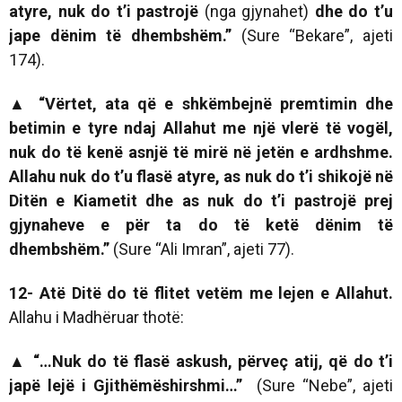
atyre, nuk do t’i pastrojë
(nga gjynahet)
dhe do t’u
jape dënim të dhembshëm.”
(Sure “Bekare”, ajeti
174).
▲
“Vërtet, ata që e shkëmbejnë premtimin dhe
betimin e tyre ndaj Allahut me një vlerë të vogël,
nuk do të kenë asnjë të mirë në jetën e ardhshme.
Allahu nuk do t’u flasë atyre, as nuk do t’i shikojë në
Ditën e Kiametit dhe as nuk do t’i pastrojë prej
gjynaheve e për ta do të ketë dënim të
dhembshëm.”
(Sure “Ali Imran”, ajeti 77).
12- Atë Ditë do të flitet vetëm me lejen e Allahut.
Allahu i Madhëruar thotë:
▲ “…Nuk do të flasë askush, përveç atij, që do t’i
japë lejë i Gjithëmëshirshmi…”
(Sure “Nebe”, ajeti