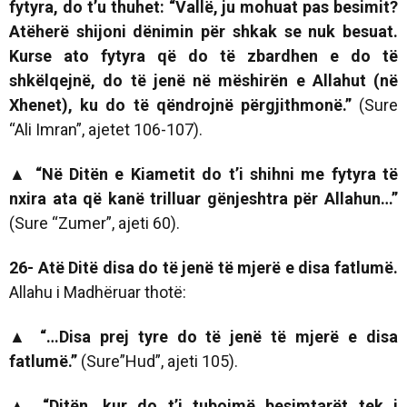
fytyra, do t’u thuhet: “Vallë, ju mohuat pas besimit?
Atëherë shijoni dënimin për shkak se nuk besuat.
Kurse ato fytyra që do të zbardhen e do të
shkëlqejnë, do të jenë në mëshirën e Allahut (në
Xhenet), ku do të qëndrojnë përgjithmonë.”
(Sure
“Ali Imran”, ajetet 106-107).
▲
“
Në Ditën e Kiametit do t’i shihni me fytyra të
nxira ata që kanë trilluar gënjeshtra për Allahun…”
(Sure “Zumer”, ajeti 60).
26- Atë Ditë disa do të jenë të mjerë e disa fatlumë.
Allahu i Madhëruar thotë:
▲
“
…Disa prej tyre do të jenë të mjerë e disa
fatlumë.”
(Sure”Hud”, ajeti 105).
▲
“Ditën, kur do t’i tubojmë besimtarët tek i