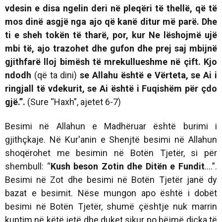
vdesin e disa ngelin deri në pleqëri të thellë, që të
mos dinë asgjë nga ajo që kanë ditur më parë. Dhe
ti e sheh tokën të tharë, por, kur Ne lëshojmë ujë
mbi të, ajo trazohet dhe gufon dhe prej saj mbijnë
gjithfarë lloj bimësh të mrekullueshme në çift. Kjo
ndodh
(që ta dini)
se Allahu është e Vërteta, se Ai i
ringjall të vdekurit, se Ai është i Fuqishëm për çdo
gjë.”.
(Sure “Haxh”, ajetet 6-7)
Besimi në Allahun e Madhëruar është burimi i
gjithçkaje. Në Kur'anin e Shenjtë besimi në Allahun
shoqërohet me besimin në Botën Tjetër, si për
shembull: “
Kush beson Zotin dhe Ditën e Fundit
….”.
Besimi në Zot dhe besimi në Botën Tjetër janë dy
bazat e besimit. Nëse mungon apo është i dobët
besimi në Botën Tjetër, shumë çështje nuk marrin
kuptim në këtë jetë dhe duket sikur po bëjmë diçka të