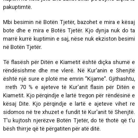
pakuptimtë.
Mbi besimin në Botën Tjetër, bazohet e mira e kësaj
bote dhe e mira e Botës Tjetër. Kjo dynja nuk do ta
marrë kurrë kuptimin e saj, nëse nuk ekziston besimi
në Botën Tjetër.
Të flasësh për Ditën e Kiametit është diçka shumë e
rëndësishme dhe me vlerë. Në Kur'anin e Shenjtë
është një sure e plotë me emrin “Kijame”. Gjithashtu,
rreth 70 % e ajeteve të Kur'anit flasin për Ditën e
Kiametit. Kjo përqindje e lartë tregon për rëndësinë e
kësaj Dite. Kjo përqindje e lartë e ajeteve vihet re
sidomos në tre xhuzet e fundit të Kur'anit të Shenjtë.
T'u kujtosh njerëzve Botën Tjetër, do të thotë që t'u
bësh thirrje që të përgatiten për atë ditë.