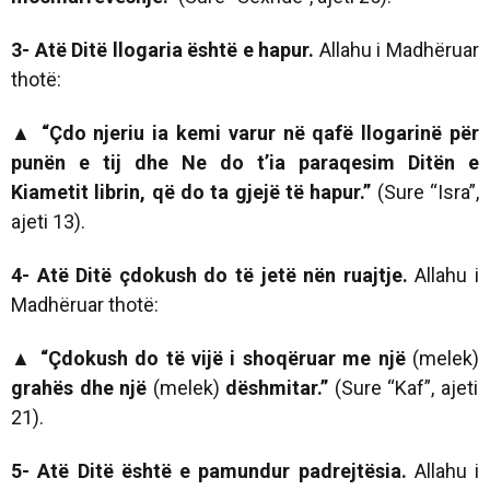
3- Atë Ditë llogaria është e hapur.
Allahu i Madhëruar
thotë:
▲
“
Çdo njeriu ia kemi varur në qafë llogarinë për
punën e tij dhe Ne do t’ia paraqesim Ditën e
Kiametit librin, që do ta gjejë të hapur
.”
(Sure “Isra”,
ajeti 13).
4- Atë Ditë çdokush do të jetë nën ruajtje.
Allahu i
Madhëruar thotë:
▲
“
Çdokush do të vijë i shoqëruar me një
(melek)
grahës dhe një
(melek)
dëshmitar.”
(Sure “Kaf”, ajeti
21).
5- Atë Ditë është e pamundur padrejtësia.
Allahu i