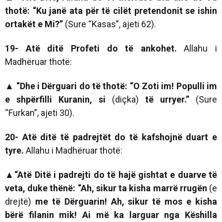
thotë: “Ku janë ata për të cilët pretendonit se ishin
ortakët e Mi?”
(Sure “Kasas”, ajeti 62).
19- Atë ditë Profeti do të ankohet.
Allahu i
Madhëruar thotë:
▲
“
Dhe i Dërguari do të thotë: “O Zoti im! Populli im
e shpërfilli Kuranin, si
(diçka)
të urryer.”
(Sure
“Furkan”, ajeti 30).
20- Atë ditë të padrejtët do të kafshojnë duart e
tyre.
Allahu i Madhëruar thotë:
▲
“
Atë Ditë i padrejti do të hajë gishtat e duarve të
veta, duke thënë: “Ah, sikur ta kisha marrë rrugën
(e
drejtë)
me të Dërguarin! Ah, sikur të mos e kisha
bërë filanin mik! Ai më ka larguar nga Këshilla