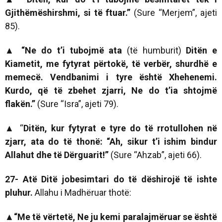
Gjithëmëshirshmi, si të ftuar.”
(Sure “Merjem”, ajeti
85).
▲
“Ne do t’i tubojmë ata
(të humburit)
Ditën e
Kiametit, me fytyrat përtokë, të verbër, shurdhë e
memecë. Vendbanimi i tyre është Xhehenemi.
Kurdo, që të zbehet zjarri, Ne do t’ia shtojmë
flakën.”
(Sure “Isra”, ajeti 79).
▲
“
Ditën, kur fytyrat e tyre do të rrotullohen në
zjarr, ata do të thonë: “Ah, sikur t’i ishim bindur
Allahut dhe të Dërguarit!”
(Sure “Ahzab”, ajeti 66).
27- Atë Ditë jobesimtari do të dëshirojë të ishte
pluhur.
Allahu i Madhëruar thotë:
▲“Me të vërtetë, Ne ju kemi paralajmëruar se është