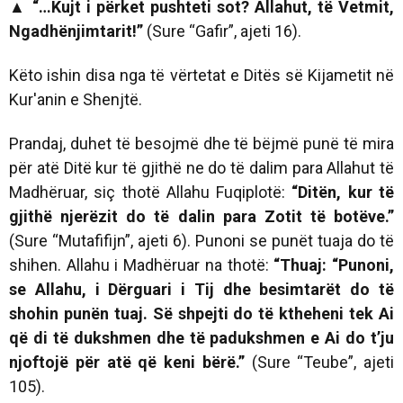
▲
“…Kujt i përket pushteti sot? Allahut, të Vetmit,
Ngadhënjimtarit!”
(Sure “Gafir”, ajeti 16).
Këto ishin disa nga të vërtetat e Ditës së Kijametit në
Kur'anin e Shenjtë.
Prandaj, duhet të besojmë dhe të bëjmë punë të mira
për atë Ditë kur të gjithë ne do të dalim para Allahut të
Madhëruar, siç thotë Allahu Fuqiplotë:
“
Ditën, kur të
gjithë njerëzit do të dalin para Zotit të botëve.”
(Sure “Mutafifijn”, ajeti 6). Punoni se punët tuaja do të
shihen. Allahu i Madhëruar na thotë:
“Thuaj: “Punoni,
se Allahu, i Dërguari i Tij dhe besimtarët do të
shohin punën tuaj. Së shpejti do të ktheheni tek Ai
që di të
dukshmen dhe të padukshmen e Ai do t’ju
njoftojë për atë që
keni bërë.”
(Sure “Teube”, ajeti
105).