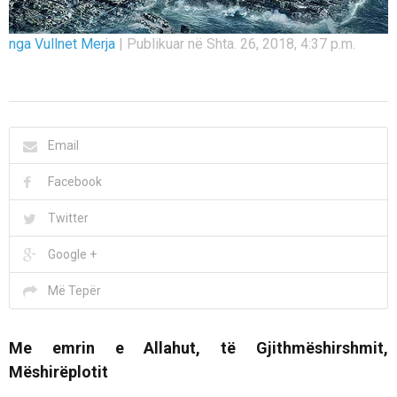
nga Vullnet Merja
|
Publikuar në Shta. 26, 2018, 4:37 p.m.
Email
Facebook
Twitter
Google +
Më Tepër
Me emrin e Allahut, të Gjithmëshirshmit,
Mëshirëplotit