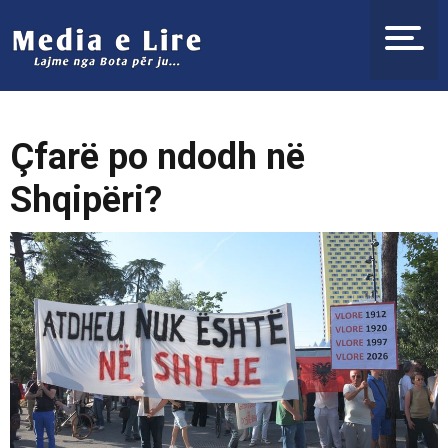
Çfarë po ndodh në
Shqipëri?