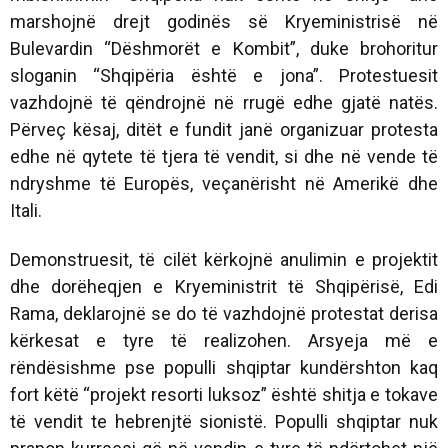
marshojnë drejt godinës së Kryeministrisë në
Bulevardin “Dëshmorët e Kombit”, duke brohoritur
sloganin “Shqipëria është e jona”. Protestuesit
vazhdojnë të qëndrojnë në rrugë edhe gjatë natës.
Përveç kësaj, ditët e fundit janë organizuar protesta
edhe në qytete të tjera të vendit, si dhe në vende të
ndryshme të Europës, veçanërisht në Amerikë dhe
Itali.
Demonstruesit, të cilët kërkojnë anulimin e projektit
dhe dorëheqjen e Kryeministrit të Shqipërisë, Edi
Rama, deklarojnë se do të vazhdojnë protestat derisa
kërkesat e tyre të realizohen. Arsyeja më e
rëndësishme pse populli shqiptar kundërshton kaq
fort këtë “projekt resorti luksoz” është shitja e tokave
të vendit te hebrenjtë sionistë. Populli shqiptar nuk