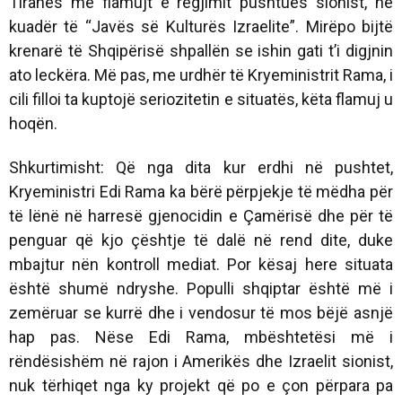
Tiranës me flamujt e regjimit pushtues sionist, në
kuadër të “Javës së Kulturës Izraelite”. Mirëpo bijtë
krenarë të Shqipërisë shpallën se ishin gati t’i digjnin
ato leckëra. Më pas, me urdhër të Kryeministrit Rama, i
cili filloi ta kuptojë seriozitetin e situatës, këta flamuj u
hoqën.
Shkurtimisht: Që nga dita kur erdhi në pushtet,
Kryeministri Edi Rama ka bërë përpjekje të mëdha për
të lënë në harresë gjenocidin e Çamërisë dhe për të
penguar që kjo çështje të dalë në rend dite, duke
mbajtur nën kontroll mediat. Por kësaj here situata
është shumë ndryshe. Populli shqiptar është më i
zemëruar se kurrë dhe i vendosur të mos bëjë asnjë
hap pas. Nëse Edi Rama, mbështetësi më i
rëndësishëm në rajon i Amerikës dhe Izraelit sionist,
nuk tërhiqet nga ky projekt që po e çon përpara pa