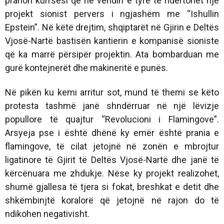
pranon kurrsesi që në vendin e tyre të ndërtohet një
projekt sionist pervers i ngjashëm me “Ishullin
Epstein”. Në këtë drejtim, shqiptarët në Gjirin e Deltës
Vjosë-Nartë bastisën kantierin e kompanisë sioniste
që ka marrë përsipër projektin. Ata bombarduan me
gurë kontejnerët dhe makineritë e punës.
Në pikën ku kemi arritur sot, mund të themi se këto
protesta tashmë janë shndërruar në një lëvizje
popullore të quajtur “Revolucioni i Flamingove”.
Arsyeja pse i është dhënë ky emër është prania e
flamingove, të cilat jetojnë në zonën e mbrojtur
ligatinore të Gjirit të Deltës Vjosë-Nartë dhe janë të
kërcënuara me zhdukje. Nëse ky projekt realizohet,
shumë gjallesa të tjera si fokat, breshkat e detit dhe
shkëmbinjtë koralorë që jetojnë në rajon do të
ndikohen negativisht.