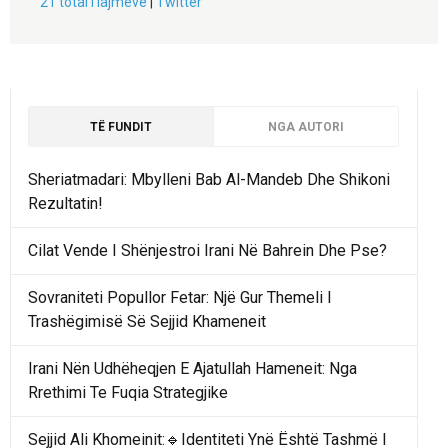
21 total i lajmeve
|
Twitter
TË FUNDIT
NGA AUTORI
Sheriatmadari: Mbylleni Bab Al-Mandeb Dhe Shikoni
Rezultatin!
Cilat Vende I Shënjestroi Irani Në Bahrein Dhe Pse?
Sovraniteti Popullor Fetar: Një Gur Themeli I
Trashëgimisë Së Sejjid Khameneit
Irani Nën Udhëheqjen E Ajatullah Hameneit: Nga
Rrethimi Te Fuqia Strategjike
Sejjid Ali Khomeinit:🔹Identiteti Ynë Është Tashmë I