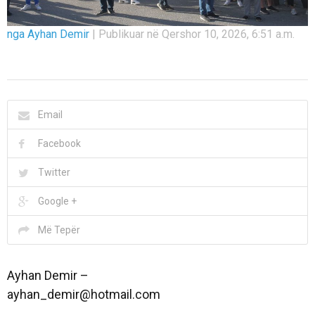
nga Ayhan Demir
|
Publikuar në Qershor 10, 2026, 6:51 a.m.
Email
Facebook
Twitter
Google +
Më Tepër
Ayhan Demir –
ayhan_demir@hotmail.com