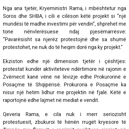
Nga ana tjetër, Kryeministri Rama, i mbështetur nga
Soros dhe SHBA, i cili e cilëson këtë projekt si “një
mundësi të madhe investimi për vendin”, shprehet me
tone nënvlerësuese ndaj pjesëmarrësve:
“Pavarësisht sa njerëz protestojnë dhe sa shumë
protestohet, ne nuk do të heqim dorë nga ky projekt.”
Ekziston edhe një dimension tjetër i çështjes:
protestat kundër aktiviteteve ndërtimore në rajonin e
Zvërnecit kanë vënë në lëvizje edhe Prokurorinë e
Posaçme të Shqipërisë. Prokuroria e Posaçme ka
nisur një hetim lidhur me projektin në fjalë. Këtë e
raportojnë edhe lajmet në mediat e vendit.
Qeveria Rama, e cila nuk i merr seriozisht
protestuesit, zbukuroi të hënën rrugët kryesore të