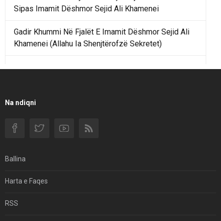
Sipas Imamit Dëshmor Sejid Ali Khamenei
Gadir Khummi Në Fjalët E Imamit Dëshmor Sejid Ali
Khamenei (Allahu Ia Shenjtërofzë Sekretet)
Një Rend Rajonal I Udhëhequr Nga Irani Kundrejt Një
Rendi Rajonal Të Udhëhequr Nga Izraeli
Filmi I Shkurtër Iranian “Pasta Alfredo” Ka Udhëtuar
Na ndiqni
Për Në Shqipëri.
Si I Ndryshoi Rezistenca E Guximshme E Iranit
Ekuilibrat E Pushtetit Në Azinë Perëndimore?
Ballina
Hormuzi: Fillimi I Fundit Të Hegjemonisë Amerikane
Harta e Faqes
Për Çfarë Po Negocioni?
RSS