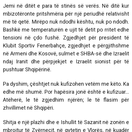
Jemi në ditët e para të stinës së verës. Në ditë kur
mbizotëronte pritshmëria për një periudhë relativisht
më të qetë. Mirëpo nuk ndodhi kështu, nuk po ndodh.
Bashkë me temperaturën e ujit të detit po rritet edhe
tensioni në çdo fushë. Zgjedhjet për president të
Klubit Sportiv Fenerbahçe, zgjedhjet e përgjithshme
në Armeni dhe Kosovë, sulmet e SHBA-së dhe Izraelit
ndaj Iranit dhe përpjekjet e Izraelit sionist për të
pushtuar Shqipërinë.
Pa dyshim, çështjet nuk kufizohen vetëm me këto. Ka
edhe më shumë. Por hapësira jonë është e kufizuar…
Atëherë, le të zgjedhim njërën; le të flasim për
zhvillimet në Shqipëri.
Shitja e një plazhi dhe e Ishullit të Sazanit në zonën e
mbrojtur të Zvërnecit, në qytetin e Vlorës, në kuadër