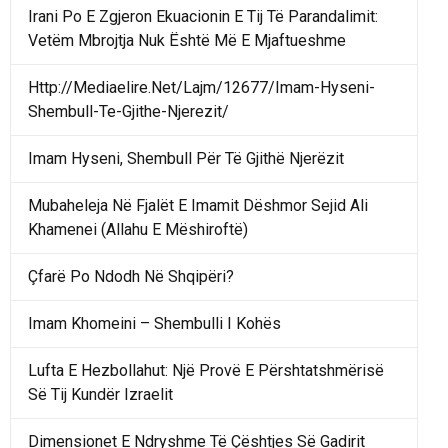
Irani Po E Zgjeron Ekuacionin E Tij Të Parandalimit:
Vetëm Mbrojtja Nuk Është Më E Mjaftueshme
Http://Mediaelire.Net/Lajm/12677/Imam-Hyseni-
Shembull-Te-Gjithe-Njerezit/
Imam Hyseni, Shembull Për Të Gjithë Njerëzit
Mubaheleja Në Fjalët E Imamit Dëshmor Sejid Ali
Khamenei (Allahu E Mëshiroftë)
Çfarë Po Ndodh Në Shqipëri?
Imam Khomeini – Shembulli I Kohës
Lufta E Hezbollahut: Një Provë E Përshtatshmërisë
Së Tij Kundër Izraelit
Dimensionet E Ndryshme Të Çështjes Së Gadirit