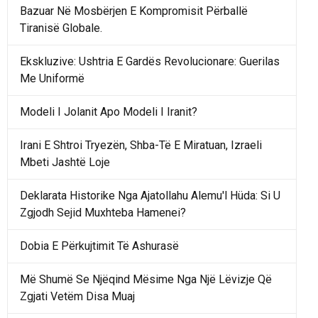
Bazuar Në Mosbërjen E Kompromisit Përballë
Tiranisë Globale.
Ekskluzive: Ushtria E Gardës Revolucionare: Guerilas
Me Uniformë
Modeli I Jolanit Apo Modeli I Iranit?
Irani E Shtroi Tryezën, Shba-Të E Miratuan, Izraeli
Mbeti Jashtë Loje
Deklarata Historike Nga Ajatollahu Alemu'l Hüda: Si U
Zgjodh Sejid Muxhteba Hamenei?
Dobia E Përkujtimit Të Ashurasë
Më Shumë Se Njëqind Mësime Nga Një Lëvizje Që
Zgjati Vetëm Disa Muaj