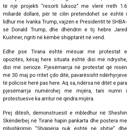
të një projekti “resorti luksoz” me vlerë rreth 1.6
miliardë dollarë, për të cilin pretendohet se është i
lidhur me Ivanka Trump, vajzën e Presidentit të SHBA-
së Donald Trump, dhe dhëndrin e tij hebre Jared
Kushner, ngriti në këmbë shqiptarët në vend.
Edhe pse Tirana është mësuar me protestat e
opozitës, kësaj here situata është disi më ndryshe,
disi më serioze. Pjesëmarrja në protestat që nisën
më 30 maj po rritet çdo ditë, pavarësisht ndërhyrjeve
të policisë herë pas here. Aq sa, ndërsa në ditët e para
pjesëmarrja numërohej me mijëra, tani numri i
protestuesve ka arritur në qindra mijëra.
Prej ditësh, demonstruesit e mbledhur në Sheshin
Skënderbej në Tiranë hapin pankarta dhe postera me
mbishkrimin “Shqipëria nuk është në shitje” dhe