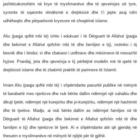
jashtëzakonshëm në krye të myslimanëve dhe të qeverisjes së tyre,
synonte të sqaronte rëndësinë e drejtësisë dhe t’i jepte asaj rolin
udhëheqës dhe përparësinë kryesore në shoqërinë islame.
Aliu (paqja qoftë mbi të) ishte i edukuari i të Dërguarit të Allahut (paqja
dhe bekimet e Allahut qofshin mbi të dhe familjen e tij), nxënësi i tij
besnik dhe i bindur, si dhe zbatuesi i urdhrave dhe mësimeve të mesazhit
hyjnor. Prandaj, jeta dhe qeverisja e tij përbëjnë modelin më të qartë të
drejtësisë islame dhe të zbatimit praktik të parimeve të Islamit.
Imam Aliu (paqja qoftë mbi të) i shpërndante pasuritë publike në mënyrë
të barabartë mes njerëzve dhe nuk bënte dallim ndërmjet një sahabiu dhe
dikujt tjetër, ndërmjet një kurejshiu dhe jo-kurejshiu, ndërmjet një hashimiti
dhe të tjerëve. Madje, ai nuk bënte dallim as ndërmjet familjes së të
Dërguarit të Allahut (paqja dhe bekimet e Allahut qofshin mbi të dhe
familjen e tij) dhe njerëzve të tjerë. Ai e shpërndante atë që gjendej në
thesarin e myslimanëve në mënyrë të njëjtë për të gjithë.