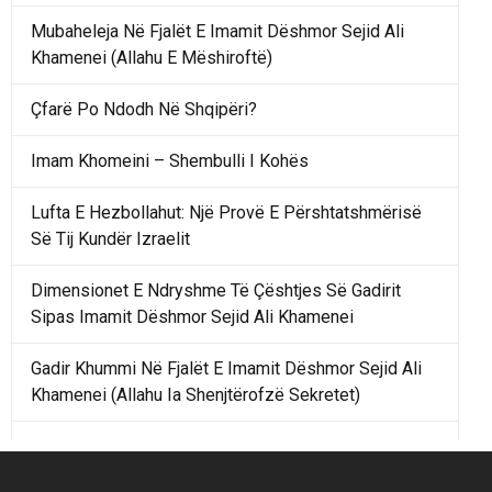
Mubaheleja Në Fjalët E Imamit Dëshmor Sejid Ali
Khamenei (Allahu E Mëshiroftë)
Çfarë Po Ndodh Në Shqipëri?
Imam Khomeini – Shembulli I Kohës
Lufta E Hezbollahut: Një Provë E Përshtatshmërisë
Së Tij Kundër Izraelit
Dimensionet E Ndryshme Të Çështjes Së Gadirit
Sipas Imamit Dëshmor Sejid Ali Khamenei
Gadir Khummi Në Fjalët E Imamit Dëshmor Sejid Ali
Khamenei (Allahu Ia Shenjtërofzë Sekretet)
Një Rend Rajonal I Udhëhequr Nga Irani Kundrejt Një
Rendi Rajonal Të Udhëhequr Nga Izraeli