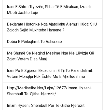
Irani E Shtroi Tryezën, Shba-Të E Miratuan, Izraeli
Mbeti Jashtë Loje
Deklarata Historike Nga Ajatollahu Alemu'l Hüda: Si U
Zgjodh Sejid Muxhteba Hamenei?
Dobia E Përkujtimit Të Ashurasë
Më Shumë Se Njëqind Mësime Nga Një Lëvizje Që
Zgjati Vetëm Disa Muaj
Irani Po E Zgjeron Ekuacionin E Tij Të Parandalimit:
Vetëm Mbrojtja Nuk Është Më E Mjaftueshme
Http://Mediaelire.Net/Lajm/12677/Imam-Hyseni-
Shembull-Te-Gjithe-Njerezit/
Imam Hyseni, Shembull Për Të Gjithë Njerëzit