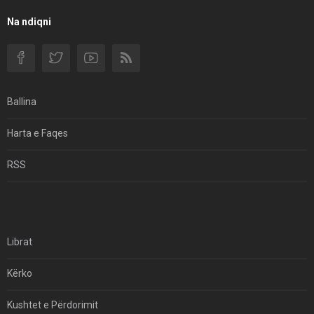
Filmi I Shkurtër Iranian “Pasta Alfredo” Ka Udhëtuar
Na ndiqni
Për Në Shqipëri.
Si I Ndryshoi Rezistenca E Guximshme E Iranit
Ekuilibrat E Pushtetit Në Azinë Perëndimore?
Ballina
Hormuzi: Fillimi I Fundit Të Hegjemonisë Amerikane
Harta e Faqes
Për Çfarë Po Negocioni?
RSS
Librat
Kërko
Kushtet e Përdorimit