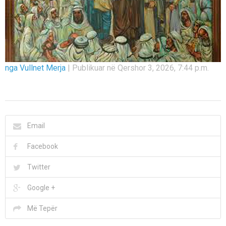
nga Vullnet Merja
|
Publikuar në Qershor 3, 2026, 7:44 p.m.
Email
Facebook
Twitter
Google +
Më Tepër