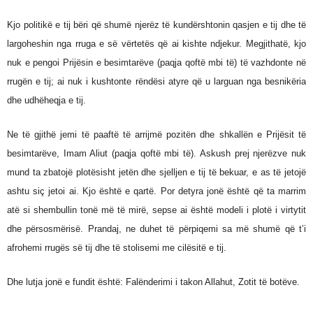
Kjo politikë e tij bëri që shumë njerëz të kundërshtonin qasjen e tij dhe të
largoheshin nga rruga e së vërtetës që ai kishte ndjekur. Megjithatë, kjo
nuk e pengoi Prijësin e besimtarëve (paqja qoftë mbi të) të vazhdonte në
rrugën e tij; ai nuk i kushtonte rëndësi atyre që u larguan nga besnikëria
dhe udhëheqja e tij.
Ne të gjithë jemi të paaftë të arrijmë pozitën dhe shkallën e Prijësit të
besimtarëve, Imam Aliut (paqja qoftë mbi të). Askush prej njerëzve nuk
mund ta zbatojë plotësisht jetën dhe sjelljen e tij të bekuar, e as të jetojë
ashtu siç jetoi ai. Kjo është e qartë. Por detyra jonë është që ta marrim
atë si shembullin tonë më të mirë, sepse ai është modeli i plotë i virtytit
dhe përsosmërisë. Prandaj, ne duhet të përpiqemi sa më shumë që t’i
afrohemi rrugës së tij dhe të stolisemi me cilësitë e tij.
Dhe lutja jonë e fundit është: Falënderimi i takon Allahut, Zotit të botëve.