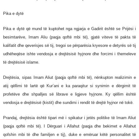
Pika e dytë
Pika e dytë që mund të kuptohet nga ngjarja e Gadirit është se Prijësi i
besimtarëve, Imam Aliu (paqja qoftë mbi të), gjatë viteve të pakta të
kalifatit dhe qeverisjes së tij, tregoi se përparësia kryesore e detyrës së tij
udhëheqëse ishte vendosja e drejtësisë hyjnore dhe forcimi i themeleve
të drejtësisë islame.
Drejtësia, sipas Imam Aliut (paqja qoftë mbi të), nënkupton realizimin e
atij qëllimi të lartë që Kur’ani e ka paraqitur si synimin e dërgimit të
profetëve dhe shpalljes së librave e ligjeve hyjnore. Ky qëllim është
vendosja e drejtësisë (kistit) dhe sundimi i rendit të drejtë hyjnor në tokë.
Prandaj, drejtësia është tipari më i spikatur i jetës politike të Imam Aliut
(paqja qoftë mbi të). I Dërguari i Allahut (paqja dhe bekimet e Allahut
qofshin mbi të dhe familjen e tij), duke e emëruar këtë personalitet të