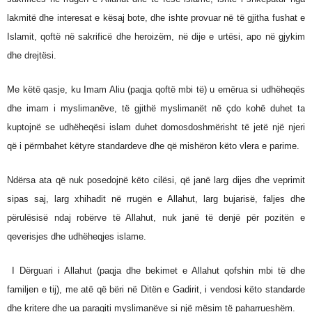
lakmitë dhe interesat e kësaj bote, dhe ishte provuar në të gjitha fushat e
Islamit, qoftë në sakrificë dhe heroizëm, në dije e urtësi, apo në gjykim
dhe drejtësi.
Me këtë qasje, ku Imam Aliu (paqja qoftë mbi të) u emërua si udhëheqës
dhe imam i myslimanëve, të gjithë myslimanët në çdo kohë duhet ta
kuptojnë se udhëheqësi islam duhet domosdoshmërisht të jetë një njeri
që i përmbahet këtyre standardeve dhe që mishëron këto vlera e parime.
Ndërsa ata që nuk posedojnë këto cilësi, që janë larg dijes dhe veprimit
sipas saj, larg xhihadit në rrugën e Allahut, larg bujarisë, faljes dhe
përulësisë ndaj robërve të Allahut, nuk janë të denjë për pozitën e
qeverisjes dhe udhëheqjes islame.
I Dërguari i Allahut (paqja dhe bekimet e Allahut qofshin mbi të dhe
familjen e tij), me atë që bëri në Ditën e Gadirit, i vendosi këto standarde
dhe kritere dhe ua paraqiti myslimanëve si një mësim të paharrueshëm.