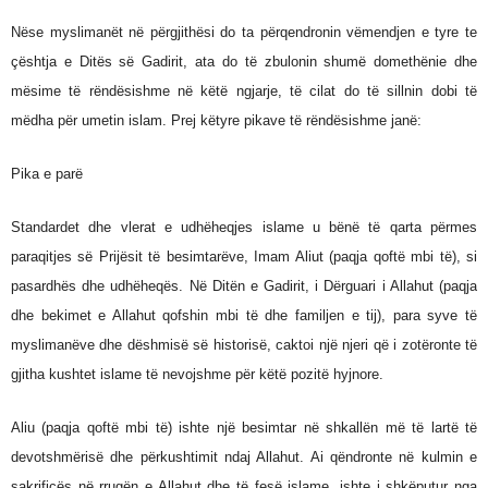
Nëse myslimanët në përgjithësi do ta përqendronin vëmendjen e tyre te
çështja e Ditës së Gadirit, ata do të zbulonin shumë domethënie dhe
mësime të rëndësishme në këtë ngjarje, të cilat do të sillnin dobi të
mëdha për umetin islam. Prej këtyre pikave të rëndësishme janë:
Pika e parë
Standardet dhe vlerat e udhëheqjes islame u bënë të qarta përmes
paraqitjes së Prijësit të besimtarëve, Imam Aliut (paqja qoftë mbi të), si
pasardhës dhe udhëheqës. Në Ditën e Gadirit, i Dërguari i Allahut (paqja
dhe bekimet e Allahut qofshin mbi të dhe familjen e tij), para syve të
myslimanëve dhe dëshmisë së historisë, caktoi një njeri që i zotëronte të
gjitha kushtet islame të nevojshme për këtë pozitë hyjnore.
Aliu (paqja qoftë mbi të) ishte një besimtar në shkallën më të lartë të
devotshmërisë dhe përkushtimit ndaj Allahut. Ai qëndronte në kulmin e
sakrificës në rrugën e Allahut dhe të fesë islame, ishte i shkëputur nga