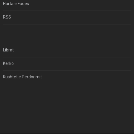
Harta e Faqes
RSS
Librat
Kërko
Kushtet e Përdorimit
Kontakt
Të Drejtat e Autorit