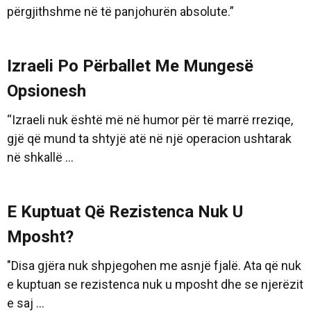
përgjithshme në të panjohurën absolute.”
Izraeli Po Përballet Me Mungesë
Opsionesh
“Izraeli nuk është më në humor për të marrë rreziqe,
gjë që mund ta shtyjë atë në një operacion ushtarak
në shkallë ...
E Kuptuat Që Rezistenca Nuk U
Mposht?
"Disa gjëra nuk shpjegohen me asnjë fjalë. Ata që nuk
e kuptuan se rezistenca nuk u mposht dhe se njerëzit
e saj ...