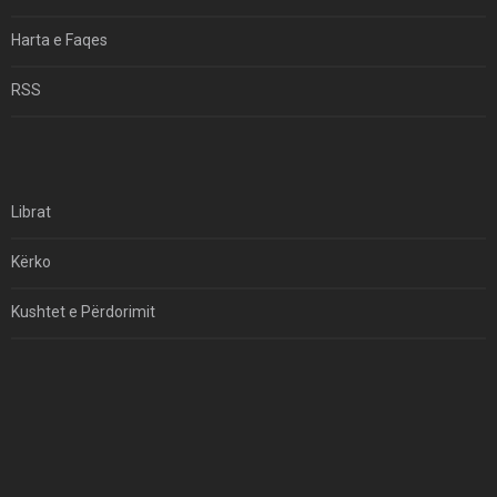
Harta e Faqes
RSS
Librat
Kërko
Kushtet e Përdorimit
Kontakt
Të Drejtat e Autorit