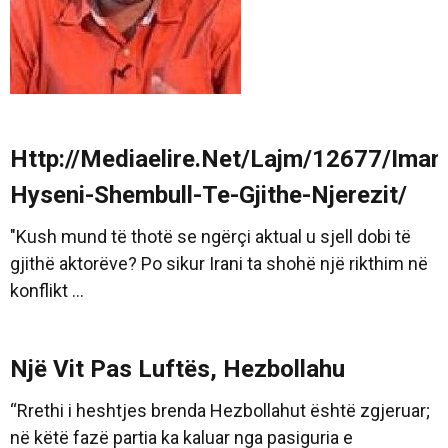
Http://Mediaelire.Net/Lajm/12677/Ima
Hyseni-Shembull-Te-Gjithe-Njerezit/
"Kush mund të thotë se ngërçi aktual u sjell dobi të
gjithë aktorëve? Po sikur Irani ta shohë një rikthim në
konflikt ...
Një Vit Pas Luftës, Hezbollahu
“Rrethi i heshtjes brenda Hezbollahut është zgjeruar;
në këtë fazë partia ka kaluar nga pasiguria e