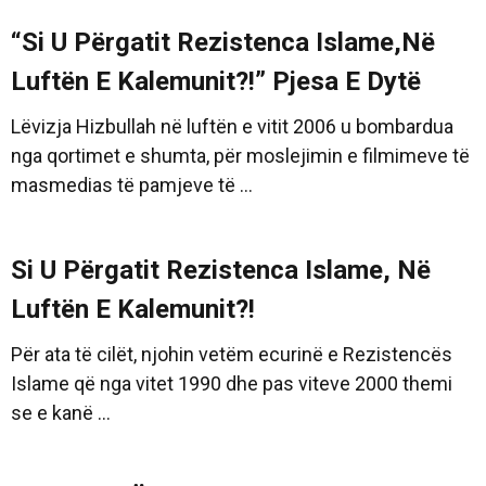
“Si U Përgatit Rezistenca Islame,Në
Luftën E Kalemunit?!” Pjesa E Dytë
Lëvizja Hizbullah në luftën e vitit 2006 u bombardua
nga qortimet e shumta, për moslejimin e filmimeve të
masmedias të pamjeve të ...
Si U Përgatit Rezistenca Islame, Në
Luftën E Kalemunit?!
Për ata të cilët, njohin vetëm ecurinë e Rezistencës
Islame që nga vitet 1990 dhe pas viteve 2000 themi
se e kanë ...