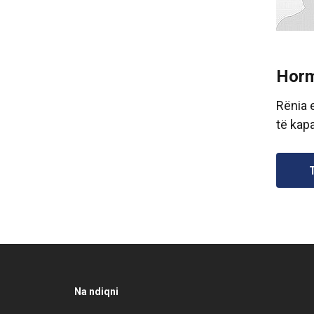
Horm
Rënia 
të kapa
Na ndiqni