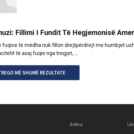
uzi: Fillimi I Fundit Të Hegjemonisë Ame
e fuqive të mëdha nuk fillon drejtpërdrejt me humbjet ush
citetit të asaj fuqie nga tregjet, ...
TREGO MË SHUMË REZULTATE
Ballina
Lib