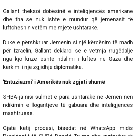
Gallant theksoi dobësinë e inteligjencës amerikane
dhe tha se nuk ishte e mundur që jemenasit të
luftoheshin vetëm me mjete ushtarake.
Duke e përshkruar Jemenin si një kërcënim të madh
për Izraelin, Gallant deklaroi se e vetmja rrugëdalje
nga kjo krizë është ndalimi i luftës në Gaza dhe
kërkimi i një zgjidhje diplomatike.
'Entuziazmi' i Amerikës nuk zgjati shumë
SHBA-ja nisi sulmet e para ushtarake në Jemen nën
ndikimin e llogaritjeve të gabuara dhe inteligjencës
mashtruese.
Gjatë këtij procesi, bisedat në WhatsApp midis