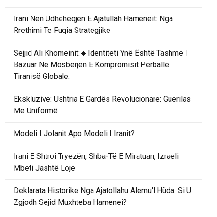
Irani Nën Udhëheqjen E Ajatullah Hameneit: Nga
Rrethimi Te Fuqia Strategjike
Sejjid Ali Khomeinit:🔹Identiteti Ynë Është Tashmë I
Bazuar Në Mosbërjen E Kompromisit Përballë
Tiranisë Globale.
Ekskluzive: Ushtria E Gardës Revolucionare: Guerilas
Me Uniformë
Modeli I Jolanit Apo Modeli I Iranit?
Irani E Shtroi Tryezën, Shba-Të E Miratuan, Izraeli
Mbeti Jashtë Loje
Deklarata Historike Nga Ajatollahu Alemu'l Hüda: Si U
Zgjodh Sejid Muxhteba Hamenei?