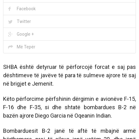
Facebook
Twitter
Google +
Më Tepër
SHBA është detyruar të përforcojë forcat e saj pas
dështimeve të javëve të para të sulmeve ajrore të saj
në brigjet e Jemenit.
Këto përforcime përfshinin dërgimin e avionëve F-15,
F-16 dhe F-35, si dhe shtatë bombardues B-2 në
bazën ajrore Diego Garcia në Oqeanin Indian.
Bombarduesit B-2 janë të aftë të mbajnë armë