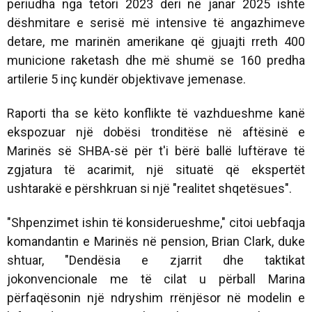
periudha nga tetori 2023 deri në janar 2025 ishte
dëshmitare e serisë më intensive të angazhimeve
detare, me marinën amerikane që gjuajti rreth 400
municione raketash dhe më shumë se 160 predha
artilerie 5 inç kundër objektivave jemenase.
Raporti tha se këto konflikte të vazhdueshme kanë
ekspozuar një dobësi tronditëse në aftësinë e
Marinës së SHBA-së për t'i bërë ballë luftërave të
zgjatura të acarimit, një situatë që ekspertët
ushtarakë e përshkruan si një "realitet shqetësues".
"Shpenzimet ishin të konsiderueshme," citoi uebfaqja
komandantin e Marinës në pension, Brian Clark, duke
shtuar, "Dendësia e zjarrit dhe taktikat
jokonvencionale me të cilat u përball Marina
përfaqësonin një ndryshim rrënjësor në modelin e