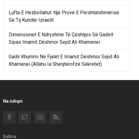
Lufta E Hezbollahut: Një Provë E Përshtatshmërisë
Së Tij Kundër Izraelit
Dimensionet E Ndryshme Të Çështjes Së Gadirit
Sipas Imamit Dëshmor Sejid Ali Khamenei
Gadir Khummi Në Fjalët E Imamit Dëshmor Sejid Ali
Khamenei (Allahu Ia Shenjtërofzë Sekretet)
Një Rend Rajonal I Udhëhequr Nga Irani Kundrejt Një
Rendi Rajonal Të Udhëhequr Nga Izraeli
Filmi I Shkurtër Iranian “Pasta Alfredo” Ka Udhëtuar
Na ndiqni
Për Në Shqipëri.
Si I Ndryshoi Rezistenca E Guximshme E Iranit
Ekuilibrat E Pushtetit Në Azinë Perëndimore?
Ballina