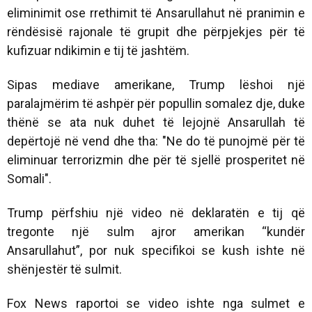
eliminimit ose rrethimit të Ansarullahut në pranimin e
rëndësisë rajonale të grupit dhe përpjekjes për të
kufizuar ndikimin e tij të jashtëm.
Sipas mediave amerikane, Trump lëshoi ​​një
paralajmërim të ashpër për popullin somalez dje, duke
thënë se ata nuk duhet të lejojnë Ansarullah të
depërtojë në vend dhe tha: "Ne do të punojmë për të
eliminuar terrorizmin dhe për të sjellë prosperitet në
Somali".
Trump përfshiu një video në deklaratën e tij që
tregonte një sulm ajror amerikan “kundër
Ansarullahut”, por nuk specifikoi se kush ishte në
shënjestër të sulmit.
Fox News raportoi se video ishte nga sulmet e