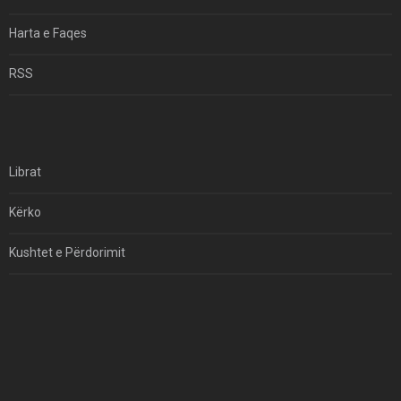
Hormuzi: Fillimi I Fundit Të Hegjemonisë Amerikane
Harta e Faqes
Për Çfarë Po Negocioni?
RSS
Librat
Kërko
Kushtet e Përdorimit
Kontakt
Të Drejtat e Autorit