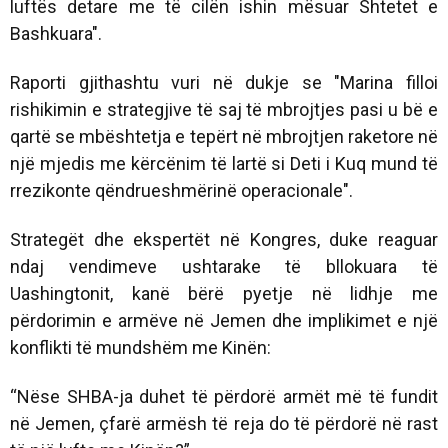
luftës detare me të cilën ishin mësuar Shtetet e
Bashkuara".
Raporti gjithashtu vuri në dukje se "Marina filloi
rishikimin e strategjive të saj të mbrojtjes pasi u bë e
qartë se mbështetja e tepërt në mbrojtjen raketore në
një mjedis me kërcënim të lartë si Deti i Kuq mund të
rrezikonte qëndrueshmërinë operacionale".
Strategët dhe ekspertët në Kongres, duke reaguar
ndaj vendimeve ushtarake të bllokuara të
Uashingtonit, kanë bërë pyetje në lidhje me
përdorimin e armëve në Jemen dhe implikimet e një
konflikti të mundshëm me Kinën:
“Nëse SHBA-ja duhet të përdorë armët më të fundit
në Jemen, çfarë armësh të reja do të përdorë në rast