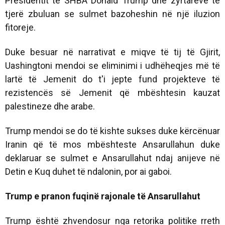
Presidentit të SHBA Donald Trump dhe zyrtarëve të
tjerë zbuluan se sulmet bazoheshin në një iluzion
fitoreje.
Duke besuar në narrativat e miqve të tij të Gjirit,
Uashingtoni mendoi se eliminimi i udhëheqjes më të
lartë të Jemenit do t'i jepte fund projekteve të
rezistencës së Jemenit që mbështesin kauzat
palestineze dhe arabe.
Trump mendoi se do të kishte sukses duke kërcënuar
Iranin që të mos mbështeste Ansarullahun duke
deklaruar se sulmet e Ansarullahut ndaj anijeve në
Detin e Kuq duhet të ndalonin, por ai gaboi.
Trump e pranon fuqinë rajonale të Ansarullahut
Trump është zhvendosur nga retorika politike rreth