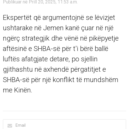
Publikuar në Prill 20, 2025, 11:53 a.m.
Ekspertët që argumentojnë se lëvizjet
ushtarake në Jemen kanë çuar në një
ngërç strategjik dhe vënë në pikëpyetje
aftësinë e SHBA-së për t'i bërë ballë
luftës afatgjate detare, po sjellin
gjithashtu në axhendë përgatitjet e
SHBA-së për një konflikt të mundshëm
me Kinën.
Email