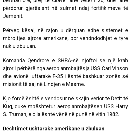
bërthamore, prej të cilave janë vetëm 20, dhe janë
përdorur gjerësisht në sulmet ndaj fortifikimeve të
Jemenit.
Përveç kësaj, në rajon u dërguan edhe sistemet e
mbrojtjes ajrore amerikane, por vendndodhjet e tyre
nuk u zbuluan.
Komanda Qendrore e SHBA-së njoftoi se një krah
ajror i përbërë nga aeroplanmbajtësja USS Carl Vinson
dhe avionë luftarakë F-35 i është bashkuar zonës së
misionit të saj në Lindjen e Mesme.
Kjo forcë është e vendosur në skajin verior të Detit të
Kuq, duke mbështetur aeroplanmbajtësen USS Harry
S. Truman, e cila është vënë në punë në vitin 1982.
Dështimet ushtarake amerikane u zbuluan