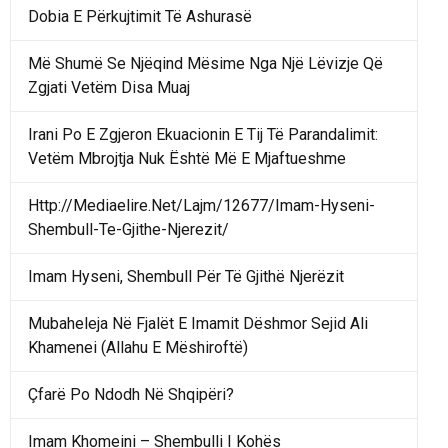
Dobia E Përkujtimit Të Ashurasë
Më Shumë Se Njëqind Mësime Nga Një Lëvizje Që
Zgjati Vetëm Disa Muaj
Irani Po E Zgjeron Ekuacionin E Tij Të Parandalimit:
Vetëm Mbrojtja Nuk Është Më E Mjaftueshme
Http://Mediaelire.Net/Lajm/12677/Imam-Hyseni-
Shembull-Te-Gjithe-Njerezit/
Imam Hyseni, Shembull Për Të Gjithë Njerëzit
Mubaheleja Në Fjalët E Imamit Dëshmor Sejid Ali
Khamenei (Allahu E Mëshiroftë)
Çfarë Po Ndodh Në Shqipëri?
Imam Khomeini – Shembulli I Kohës