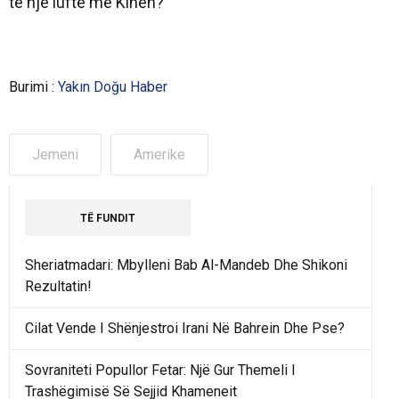
të një lufte me Kinën?”
Burimi :
Yakın Doğu Haber
Jemeni
Amerike
TË FUNDIT
Sheriatmadari: Mbylleni Bab Al-Mandeb Dhe Shikoni
Rezultatin!
Cilat Vende I Shënjestroi Irani Në Bahrein Dhe Pse?
Sovraniteti Popullor Fetar: Një Gur Themeli I
Trashëgimisë Së Sejjid Khameneit