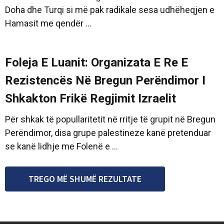
Doha dhe Turqi si më pak radikale sesa udhëheqjen e
Hamasit me qendër ...
Foleja E Luanit: Organizata E Re E
Rezistencës Në Bregun Perëndimor I
Shkakton Frikë Regjimit Izraelit
Për shkak të popullaritetit në rritje të grupit në Bregun
Perëndimor, disa grupe palestineze kanë pretenduar
se kanë lidhje me Folenë e ...
TREGO MË SHUMË REZULTATE