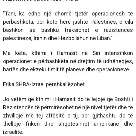
"Tani, ka edhe një dhomë tjetër operacionesh të
përbashkëta, por këtë herë jashtë Palestinës, e cila
bashkon së bashku fraksionet e rezistencës
palestineze, Iranin dhe Hezbollahun në Liban."
Me këtë, kthimi i Hamasit në Siri intensifikon
operacionet e përbashkëta në drejtim të udhëheqjes,
hartës dhe ekzekutimit të planeve dhe operacioneve.
Frika SHBA-Izrael përshkallëzohet
Jo vetëm që kthimi i Hamasit do të lejojë që Boshti i
Rezistencës të përmirësohet në një nivel tjetër dhe të
zhvillojë më tej aftësitë e tij, por gjithashtu do të
thellojë frikën dhe shqetësimet amerikane dhe
izraelite.