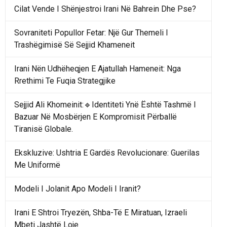
Cilat Vende I Shënjestroi Irani Në Bahrein Dhe Pse?
Sovraniteti Popullor Fetar: Një Gur Themeli I
Trashëgimisë Së Sejjid Khameneit
Irani Nën Udhëheqjen E Ajatullah Hameneit: Nga
Rrethimi Te Fuqia Strategjike
Sejjid Ali Khomeinit:🔹Identiteti Ynë Është Tashmë I
Bazuar Në Mosbërjen E Kompromisit Përballë
Tiranisë Globale.
Ekskluzive: Ushtria E Gardës Revolucionare: Guerilas
Me Uniformë
Modeli I Jolanit Apo Modeli I Iranit?
Irani E Shtroi Tryezën, Shba-Të E Miratuan, Izraeli
Mbeti Jashtë Loje