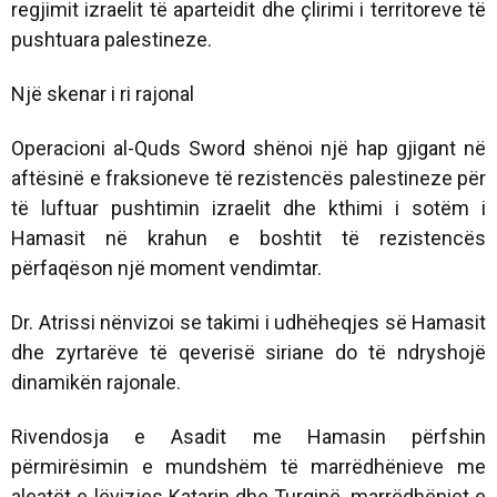
regjimit izraelit të aparteidit dhe çlirimi i territoreve të
pushtuara palestineze.
Një skenar i ri rajonal
Operacioni al-Quds Sword shënoi një hap gjigant në
aftësinë e fraksioneve të rezistencës palestineze për
të luftuar pushtimin izraelit dhe kthimi i sotëm i
Hamasit në krahun e boshtit të rezistencës
përfaqëson një moment vendimtar.
Dr. Atrissi nënvizoi se takimi i udhëheqjes së Hamasit
dhe zyrtarëve të qeverisë siriane do të ndryshojë
dinamikën rajonale.
Rivendosja e Asadit me Hamasin përfshin
përmirësimin e mundshëm të marrëdhënieve me
aleatët e lëvizjes Katarin dhe Turqinë, marrëdhëniet e