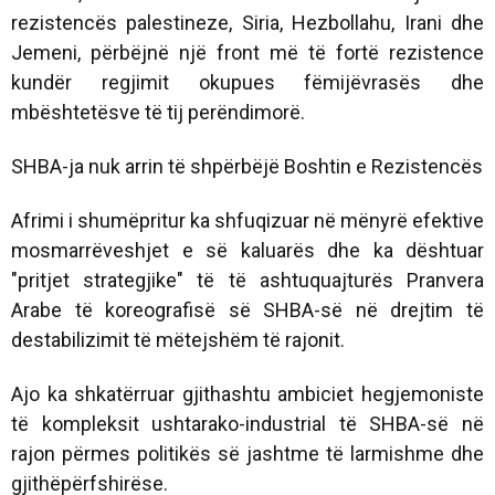
rezistencës palestineze, Siria, Hezbollahu, Irani dhe
Jemeni, përbëjnë një front më të fortë rezistence
kundër regjimit okupues fëmijëvrasës dhe
mbështetësve të tij perëndimorë.
SHBA-ja nuk arrin të shpërbëjë Boshtin e Rezistencës
Afrimi i shumëpritur ka shfuqizuar në mënyrë efektive
mosmarrëveshjet e së kaluarës dhe ka dështuar
"pritjet strategjike" të të ashtuquajturës Pranvera
Arabe të koreografisë së SHBA-së në drejtim të
destabilizimit të mëtejshëm të rajonit.
Ajo ka shkatërruar gjithashtu ambiciet hegjemoniste
të kompleksit ushtarako-industrial të SHBA-së në
rajon përmes politikës së jashtme të larmishme dhe
gjithëpërfshirëse.