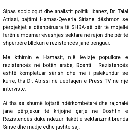
Sipas sociologut dhe analistit politik libanez, Dr. Talal
Atrissi, pajtimi Hamas-Qeveria Siriane dëshmon se
përpjekjet e dëshpëruara të SHBA-së për të mbjellë
farën e mosmarrëveshjes sektare në rajon dhe për të
shpërbërë bllokun e rezistencës janë penguar.
Me kthimin e Hamasit, një lëvizje popullore e
rezistencës në botën arabe, Boshti i Rezistencës
është kompletuar sërish dhe më i palëkundur se
kurrë, tha Dr. Atrissi në uebfaqen e Press TV në një
intervistë.
Ai tha se shumë lojtarë ndërkombëtarë dhe rajonalë
janë përpjekur të krijojnë çarje në Boshtin e
Rezistencës duke ndezur flakët e sektarizmit brenda
Sirisë dhe madje edhe jashtë saj.