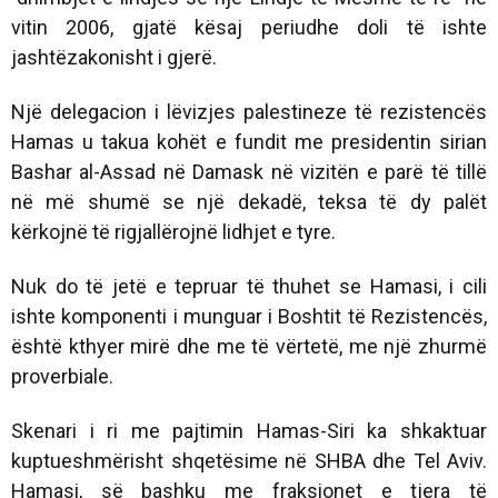
vitin 2006, gjatë kësaj periudhe doli të ishte
jashtëzakonisht i gjerë.
Një delegacion i lëvizjes palestineze të rezistencës
Hamas u takua kohët e fundit me presidentin sirian
Bashar al-Assad në Damask në vizitën e parë të tillë
në më shumë se një dekadë, teksa të dy palët
kërkojnë të rigjallërojnë lidhjet e tyre.
Nuk do të jetë e tepruar të thuhet se Hamasi, i cili
ishte komponenti i munguar i Boshtit të Rezistencës,
është kthyer mirë dhe me të vërtetë, me një zhurmë
proverbiale.
Skenari i ri me pajtimin Hamas-Siri ka shkaktuar
kuptueshmërisht shqetësime në SHBA dhe Tel Aviv.
Hamasi, së bashku me fraksionet e tjera të