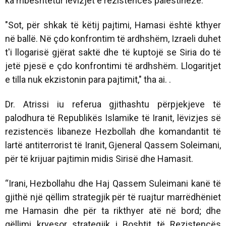
ka mbështetur lëvizjet e rezistencës palestineze.
"Sot, për shkak të këtij pajtimi, Hamasi është kthyer
në ballë. Në çdo konfrontim të ardhshëm, Izraeli duhet
t'i llogarisë gjërat saktë dhe të kuptojë se Siria do të
jetë pjesë e çdo konfrontimi të ardhshëm. Llogaritjet
e tilla nuk ekzistonin para pajtimit," tha ai. .
Dr. Atrissi iu referua gjithashtu përpjekjeve të
palodhura të Republikës Islamike të Iranit, lëvizjes së
rezistencës libaneze Hezbollah dhe komandantit të
lartë antiterrorist të Iranit, Gjeneral Qassem Soleimani,
për të krijuar pajtimin midis Sirisë dhe Hamasit.
“Irani, Hezbollahu dhe Haj Qassem Suleimani kanë të
gjithë një qëllim strategjik për të ruajtur marrëdhëniet
me Hamasin dhe për ta rikthyer atë në bord; dhe
qëllimi kryesor strategjik i Boshtit të Rezistencës