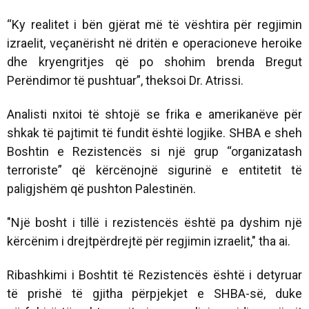
“Ky realitet i bën gjërat më të vështira për regjimin
izraelit, veçanërisht në dritën e operacioneve heroike
dhe kryengritjes që po shohim brenda Bregut
Perëndimor të pushtuar”, theksoi Dr. Atrissi.
Analisti nxitoi të shtojë se frika e amerikanëve për
shkak të pajtimit të fundit është logjike. SHBA e sheh
Boshtin e Rezistencës si një grup “organizatash
terroriste” që kërcënojnë sigurinë e entitetit të
paligjshëm që pushton Palestinën.
"Një bosht i tillë i rezistencës është pa dyshim një
kërcënim i drejtpërdrejtë për regjimin izraelit," tha ai.
Ribashkimi i Boshtit të Rezistencës është i detyruar
të prishë të gjitha përpjekjet e SHBA-së, duke