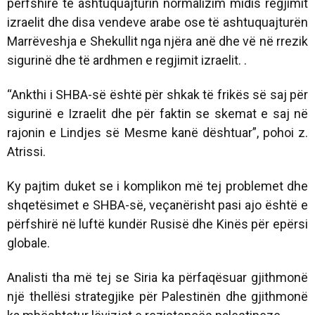
përfshirë të ashtuquajturin normalizim midis regjimit
izraelit dhe disa vendeve arabe ose të ashtuquajturën
Marrëveshja e Shekullit nga njëra anë dhe vë në rrezik
sigurinë dhe të ardhmen e regjimit izraelit. .
“Ankthi i SHBA-së është për shkak të frikës së saj për
sigurinë e Izraelit dhe për faktin se skemat e saj në
rajonin e Lindjes së Mesme kanë dështuar”, pohoi z.
Atrissi.
Ky pajtim duket se i komplikon më tej problemet dhe
shqetësimet e SHBA-së, veçanërisht pasi ajo është e
përfshirë në luftë kundër Rusisë dhe Kinës për epërsi
globale.
Analisti tha më tej se Siria ka përfaqësuar gjithmonë
një thellësi strategjike për Palestinën dhe gjithmonë