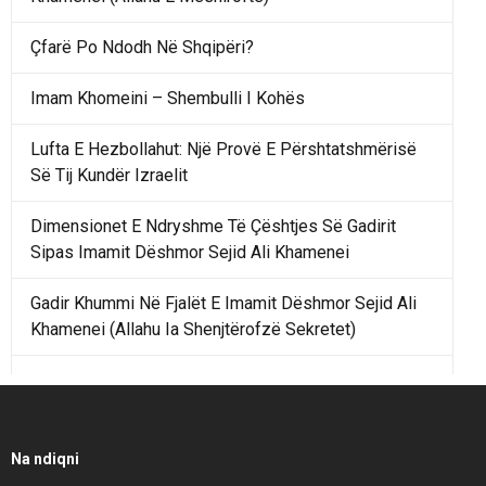
Çfarë Po Ndodh Në Shqipëri?
Imam Khomeini – Shembulli I Kohës
Lufta E Hezbollahut: Një Provë E Përshtatshmërisë
Së Tij Kundër Izraelit
Dimensionet E Ndryshme Të Çështjes Së Gadirit
Sipas Imamit Dëshmor Sejid Ali Khamenei
Gadir Khummi Në Fjalët E Imamit Dëshmor Sejid Ali
Khamenei (Allahu Ia Shenjtërofzë Sekretet)
Një Rend Rajonal I Udhëhequr Nga Irani Kundrejt Një
Rendi Rajonal Të Udhëhequr Nga Izraeli
Filmi I Shkurtër Iranian “Pasta Alfredo” Ka Udhëtuar
Na ndiqni
Për Në Shqipëri.