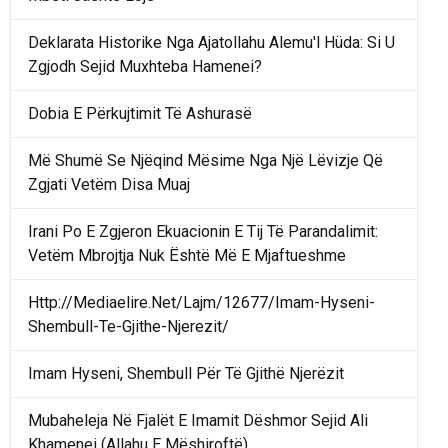
Deklarata Historike Nga Ajatollahu Alemu'l Hüda: Si U
Zgjodh Sejid Muxhteba Hamenei?
Dobia E Përkujtimit Të Ashurasë
Më Shumë Se Njëqind Mësime Nga Një Lëvizje Që
Zgjati Vetëm Disa Muaj
Irani Po E Zgjeron Ekuacionin E Tij Të Parandalimit:
Vetëm Mbrojtja Nuk Është Më E Mjaftueshme
Http://Mediaelire.Net/Lajm/12677/Imam-Hyseni-
Shembull-Te-Gjithe-Njerezit/
Imam Hyseni, Shembull Për Të Gjithë Njerëzit
Mubaheleja Në Fjalët E Imamit Dëshmor Sejid Ali
Khamenei (Allahu E Mëshiroftë)