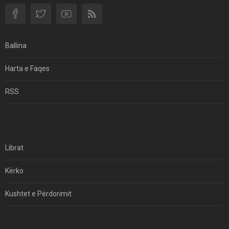
Si I Ndryshoi Rezistenca E Guximshme E Iranit
Ekuilibrat E Pushtetit Në Azinë Perëndimore?
Ballina
Hormuzi: Fillimi I Fundit Të Hegjemonisë Amerikane
Harta e Faqes
Për Çfarë Po Negocioni?
RSS
Librat
Kërko
Kushtet e Përdorimit
Kontakt