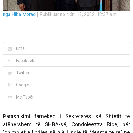
nga Hiba Morad
|
Publikuar në Nën. 13, 2022, 12:37 a.m.
Email
Facebook
Twitter
Google +
Më Tepër
Parashikimi famëkeq i Sekretares së Shtetit të
atëhershëm të SHBA-së, Condoleezza Rice, për
"dhimbjet e lindjes së një Lindje të Mesme të re" në