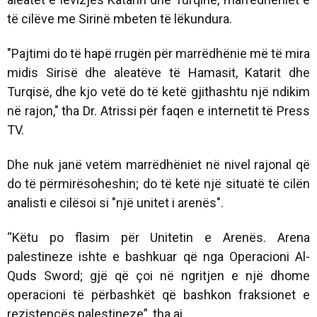
të cilëve me Sirinë mbeten të lëkundura.
"Pajtimi do të hapë rrugën për marrëdhënie më të mira
midis Sirisë dhe aleatëve të Hamasit, Katarit dhe
Turqisë, dhe kjo vetë do të ketë gjithashtu një ndikim
në rajon," tha Dr. Atrissi për faqen e internetit të Press
TV.
Dhe nuk janë vetëm marrëdhëniet në nivel rajonal që
do të përmirësoheshin; do të ketë një situatë të cilën
analisti e cilësoi si "një unitet i arenës".
“Këtu po flasim për Unitetin e Arenës. Arena
palestineze ishte e bashkuar që nga Operacioni Al-
Quds Sword; gjë që çoi në ngritjen e një dhome
operacioni të përbashkët që bashkon fraksionet e
rezistencës palestineze”, tha ai.