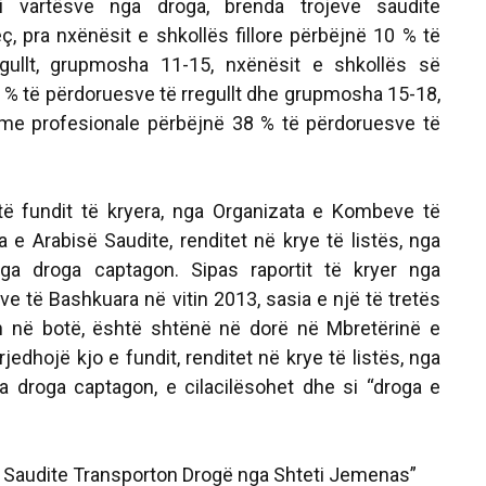
i vartësve nga droga, brenda trojeve saudite
, pra nxënësit e shkollës fillore përbëjnë 10 % të
gullt, grupmosha 11-15, nxënësit e shkollës së
 të përdoruesve të rregullt dhe grupmosha 15-18,
me profesionale përbëjnë 38 % të përdoruesve të
 të fundit të kryera, nga Organizata e Kombeve të
 e Arabisë Saudite, renditet në krye të listës, nga
ga droga captagon. Sipas raportit të kryer nga
e të Bashkuara në vitin 2013, sasia e një të tretës
 në botë, është shtënë në dorë në Mbretërinë e
rjedhojë kjo e fundit, renditet në krye të listës, nga
a droga captagon, e cilacilësohet dhe si “droga e
ë Saudite Transporton Drogë nga Shteti Jemenas”