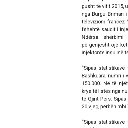
gusht të vitit 2015,
nga Burgu Briman i 
televizioni francez
fshehtë saudit i inj
Ndërsa shërbimi 
përgënjështrojë kët
injektonte insulinë t
“Sipas statistikave
Bashkuara, numri i 
150.000. Në të njët
krye të listës nga n
të Gjirit Pers. Sipa
20 vjeç, përbën mbi 
“Sipas statistikave