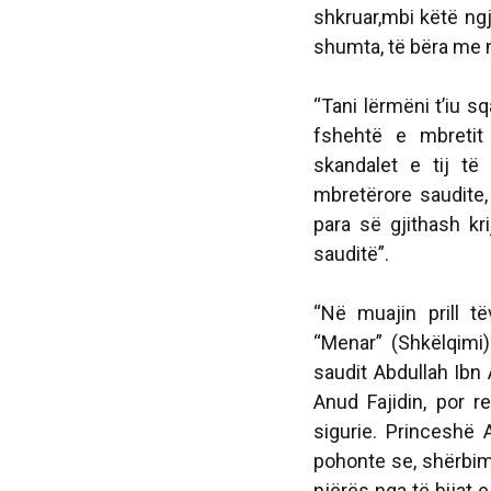
shkruar,mbi këtë ng
shumta, të bëra me n
“Tani lërmëni t’iu s
fshehtë e mbretit 
skandalet e tij të
mbretërore saudite,
para së gjithash kr
sauditë”.
“Në muajin prill të
“Menar” (Shkëlqimi)
saudit Abdullah Ibn
Anud Fajidin, por r
sigurie. Princeshë 
pohonte se, shërbimi 
njërës nga të bijat