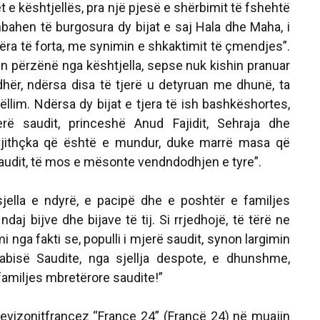
ët e kështjellës, pra një pjesë e shërbimit të fshehtë
mbahen të burgosura dy bijat e saj Hala dhe Maha, i
gëra të forta, me synimin e shkaktimit të çmendjes”.
hin përzënë nga kështjella, sepse nuk kishin pranuar
dhër, ndërsa disa të tjerë u detyruan me dhunë, ta
llim. Ndërsa dy bijat e tjera të ish bashkëshortes,
rë saudit, princeshë Anud Fajidit, Sehraja dhe
gjithçka që është e mundur, duke marrë masa që
saudit, të mos e mësonte vendndodhjen e tyre”.
sjella e ndyrë, e pacipë dhe e poshtër e familjes
daj bijve dhe bijave të tij. Si rrjedhojë, të tërë ne
 nga fakti se, populli i mjerë saudit, synon largimin
abisë Saudite, nga sjellja despote, e dhunshme,
familjes mbretërore saudite!”
levizonitfrancez
“France 24” (Francë 24)
në muajin