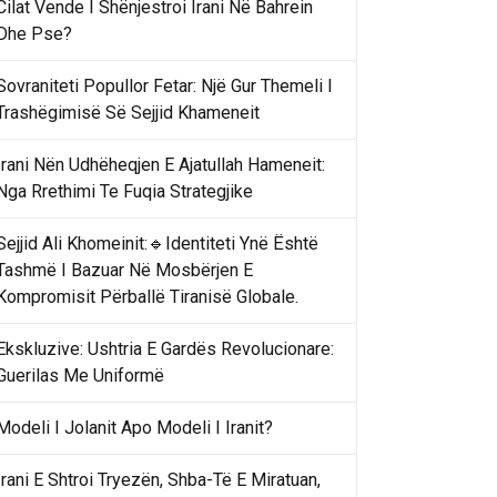
Cilat Vende I Shënjestroi Irani Në Bahrein
Dhe Pse?
Sovraniteti Popullor Fetar: Një Gur Themeli I
Trashëgimisë Së Sejjid Khameneit
Irani Nën Udhëheqjen E Ajatullah Hameneit:
Nga Rrethimi Te Fuqia Strategjike
Sejjid Ali Khomeinit:🔹Identiteti Ynë Është
Tashmë I Bazuar Në Mosbërjen E
Kompromisit Përballë Tiranisë Globale.
Ekskluzive: Ushtria E Gardës Revolucionare:
Guerilas Me Uniformë
Modeli I Jolanit Apo Modeli I Iranit?
Irani E Shtroi Tryezën, Shba-Të E Miratuan,