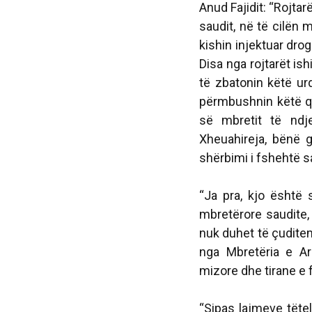
Anud Fajidit: “Rojtar
saudit, në të cilën 
kishin injektuar dro
Disa nga rojtarët is
të zbatonin këtë ur
përmbushnin këtë që
së mbretit të ndje
Xheuahireja, bënë 
shërbimi i fshehtë 
“Ja pra, kjo është 
mbretërore saudite, n
nuk duhet të çuditemi
nga Mbretëria e Ar
mizore dhe tirane e 
“Sipas lajmeve tëte