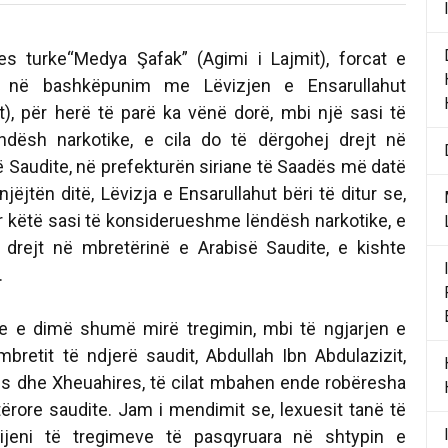
es turke
“Medya Şafak” (Agimi i Lajmit)
, forcat e
e në bashkëpunim me Lëvizjen e Ensarullahut
t), për herë të parë ka vënë dorë, mbi një sasi të
dësh narkotike, e cila do të dërgohej drejt në
ë Saudite, në prefekturën siriane të Saadës më datë
jëjtën ditë, Lëvizja e Ensarullahut bëri të ditur se,
ar këtë sasi të konsiderueshme lëndësh narkotike, e
 drejt në mbretërinë e Arabisë Saudite, e kishte
.
ne e dimë shumë mirë tregimin, mbi të ngjarjen e
mbretit të ndjerë saudit, Abdullah Ibn Abdulazizit,
s dhe Xheuahires, të cilat mbahen ende robëresha
tërore saudite. Jam i mendimit se, lexuesit tanë të
dijeni të tregimeve të pasqyruara në shtypin e