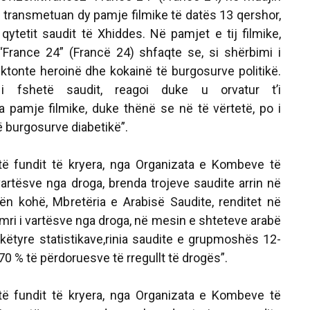
 u transmetuan dy pamje filmike të datës 13 qershor,
qytetit saudit të Xhiddes. Në pamjet e tij filmike,
“France 24” (Francë 24)
shfaqte se, si shërbimi i
ektonte heroinë dhe kokainë të burgosurve politikë.
i fshetë saudit, reagoi duke u orvatur t’i
a pamje filmike, duke thënë se në të vërtetë, po i
ë burgosurve diabetikë”.
 të fundit të kryera, nga Organizata e Kombeve të
vartësve nga droga, brenda trojeve saudite arrin në
ën kohë, Mbretëria e Arabisë Saudite, renditet në
umri i vartësve nga droga, në mesin e shteteve arabë
s këtyre statistikave,rinia saudite e grupmoshës 12-
70 % të përdoruesve të rregullt të drogës”.
 të fundit të kryera, nga Organizata e Kombeve të