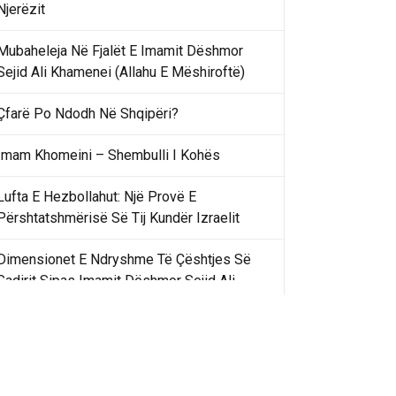
Njerëzit
Mubaheleja Në Fjalët E Imamit Dëshmor
Sejid Ali Khamenei (Allahu E Mëshiroftë)
Çfarë Po Ndodh Në Shqipëri?
Imam Khomeini – Shembulli I Kohës
Lufta E Hezbollahut: Një Provë E
Përshtatshmërisë Së Tij Kundër Izraelit
Dimensionet E Ndryshme Të Çështjes Së
Gadirit Sipas Imamit Dëshmor Sejid Ali
Khamenei
Gadir Khummi Në Fjalët E Imamit Dëshmor
Sejid Ali Khamenei (Allahu Ia Shenjtërofzë
Sekretet)