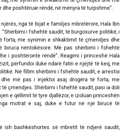
ar dhe poshtëruar rëndë, në mënyra të turpshme”.
jërës, nga të bijat e familjes mbretërore, Hala Ibn
 “Shërbimi i fshehtë saudit, të burgosurve politikë, i
të forta, me synimin e shkaktimit të çmendjes dhe
ë biruca nëntokësore. Më pas shërbimi i fshehtë
 dhe i poshtëronte rëndë”. Reagimi i princeshë Hala
izit, përfundoi duke ndarë fatin e njëjtë të keq, me
itikë. Në fillim shërbimi i fshehtë saudit, e arrestoi
 dhe më pas i injektoi asaj drogëra të forta, me
 të çmendjes. Shërbimi i fshehtë saudit, pasi ia doli
 e qëllimit të tyre djallëzor, e izoluan princeshën
 nga motrat e saj, duke e futur në një birucë të
ë ish bashkëshortes së mbretit të ndjerë saudit,