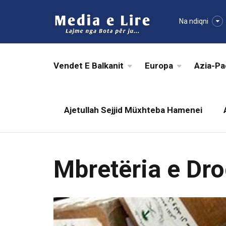
Na ndiqni
Vendet E Balkanit
Europa
Azia-Pa
Ajetullah Sejjid Müxhteba Hamenei
Mbretëria e Dr