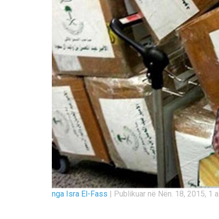
nga Isra El-Fass
|
Publikuar në Nën. 18, 2015, 1 a