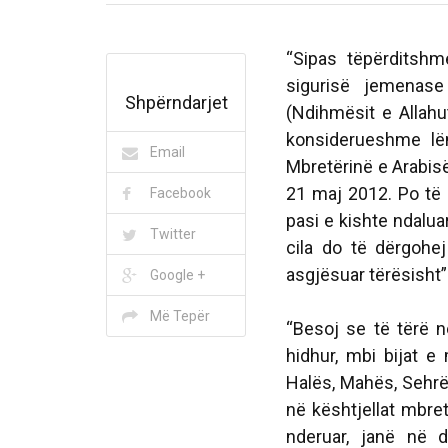
“Sipas tëpërditshm
sigurisë jemenas
Shpërndarjet
(Ndihmësit e Allahu
konsiderueshme lën
Email
Mbretërinë e Arabis
21 maj 2012. Po të n
Facebook
pasi e kishte ndalu
Twitter
cila do të dërgohej
asgjësuar tërësisht”
Google +
Më Tepër
“Besoj se të tërë 
hidhur, mbi bijat e 
Halës, Mahës, Sehrë
në kështjellat mbre
nderuar, janë në 