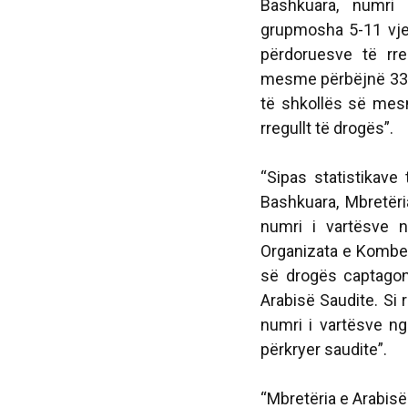
Bashkuara, numri 
grupmosha 5-11 vjeç
përdoruesve të rre
mesme përbëjnë 33 %
të shkollës së mes
rregullt të drogës”.
“Sipas statistikave
Bashkuara, Mbretëria
numri i vartësve n
Organizata e Kombev
së drogës captagon
Arabisë Saudite. Si r
numri i vartësve ng
përkryer saudite”.
“Mbretëria e Arabis