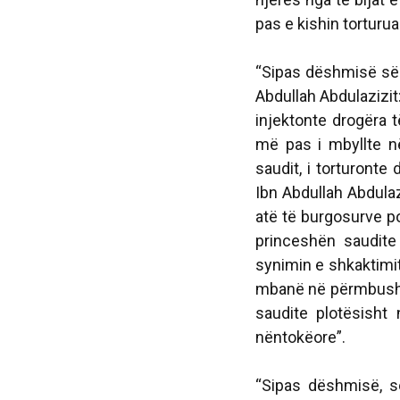
pas e kishin torturu
“Sipas dëshmisë së n
Abdullah Abdulazizit:
injektonte drogëra 
më pas i mbyllte n
saudit, i torturonte
Ibn Abdullah Abdulaz
atë të burgosurve pol
princeshën saudite
synimin e shkaktimit
mbanë në përmbushjen
saudite plotësisht
nëntokëore”.
“Sipas dëshmisë, s