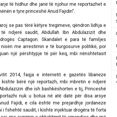
jarje të hidhur dhe janë të njohur me reportazhet e
ënën e tyre princeshë Anud Fajidin”.
qaroj se pas tërë këtyre tregimeve, qëndron lidhja e
të ndjerë saudit, Abdullah Ibn Abdulazizit dhe
 drogës Captagon. Skandalet e para të familjes
 nisën me arrestimin e të burgosurve politikë, por
ijuan një përshtypje të për keq, mbi nënshtetasit
vitit 2014, faqja e internetit e gazetës libaneze
kishte bërë një reportazh, mbi mbretin e ndjerë
 Abdulazizin dhe ish bashkëshorten e tij, Princeshë
eportazhi nuk u botua në atë datë për disa arsye
Anud Fajidi, e cila është me prejardhje jordaneze
i fshehtë saudit, i kishte injektuar drogëra të forta
 e saj, me synimin e shkaktimit të çmendjes dhe më