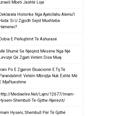
Izraeli Mbeti Jashtë Loje
Deklarata Historike Nga Ajatollahu Alemu'l
Hüda: Si U Zgjodh Sejid Muxhteba
Hamenei?
Dobia E Përkujtimit Të Ashurasë
Më Shumë Se Njëqind Mësime Nga Një
Lëvizje Që Zgjati Vetëm Disa Muaj
Irani Po E Zgjeron Ekuacionin E Tij Të
Parandalimit: Vetëm Mbrojtja Nuk Është Më
E Mjaftueshme
Http://Mediaelire.Net/Lajm/12677/Imam-
Hyseni-Shembull-Te-Gjithe-Njerezit/
Imam Hyseni, Shembull Për Të Gjithë