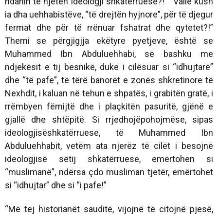
ndanin të njëtën ideologji shkatërruese?!” “Vallë kush
ia dha uehhabistëve, “të drejtën hyjnore”, për të djegur
fermat dhe për të rrënuar fshatrat dhe qytetet?!”
Themi se përgjigjja ekëtyre pyetjeve, është se
Muhammed Ibn Abduluehhabi, së bashku me
ndjekësit e tij besnikë, duke i cilësuar si “idhujtarë”
dhe “të pafe”, të tërë banorët e zonës shkretinore të
Nexhdit, i kaluan në tehun e shpatës, i grabitën gratë, i
rrëmbyen fëmijtë dhe i plaçkitën pasuritë, gjënë e
gjallë dhe shtëpitë. Si rrjedhojëpohojmëse, sipas
ideologjisëshkatërruese, të Muhammed Ibn
Abduluehhabit, vetëm ata njerëz të cilët i besojnë
ideologjisë sëtij shkatërruese, emërtohen si
“muslimanë”, ndërsa çdo musliman tjetër, emërtohet
si “idhujtar” dhe si “i pafe!”
“Më tej historianët sauditë, vijojnë të citojnë pjesë,