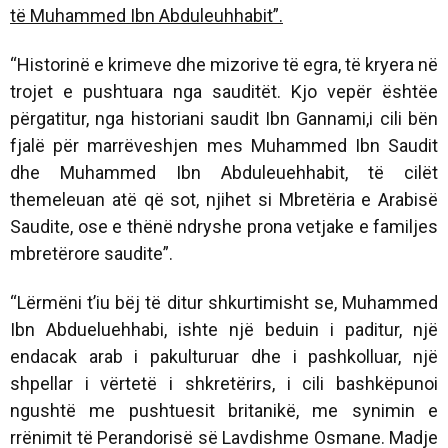
të Muhammed Ibn Abduleuhhabit”.
“Historinë e krimeve dhe mizorive të egra, të kryera në
trojet e pushtuara nga sauditët. Kjo vepër ështëe
përgatitur, nga historiani saudit Ibn Gannami,i cili bën
fjalë për marrëveshjen mes Muhammed Ibn Saudit
dhe Muhammed Ibn Abduleuehhabit, të cilët
themeleuan atë që sot, njihet si Mbretëria e Arabisë
Saudite, ose e thënë ndryshe prona vetjake e familjes
mbretërore saudite”.
“Lërmëni t’iu bëj të ditur shkurtimisht se, Muhammed
Ibn Abdueluehhabi, ishte një beduin i paditur, një
endacak arab i pakulturuar dhe i pashkolluar, një
shpellar i vërtetë i shkretërirs, i cili bashkëpunoi
ngushtë me pushtuesit britanikë, me synimin e
rrënimit të Perandorisë së Lavdishme Osmane. Madje