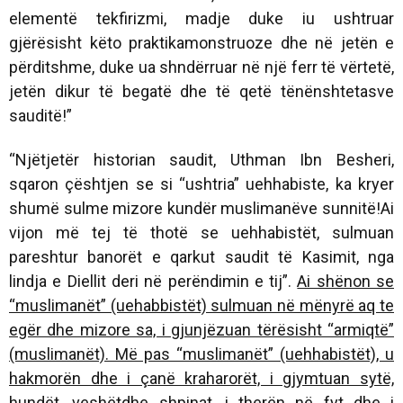
elementë tekfirizmi, madje duke iu ushtruar
gjërësisht këto praktikamonstruoze dhe në jetën e
përditshme, duke ua shndërruar në një ferr të vërtetë,
jetën dikur të begatë dhe të qetë tënënshtetasve
sauditë!”
“Njëtjetër historian saudit, Uthman Ibn Besheri,
sqaron çështjen se si “ushtria” uehhabiste, ka kryer
shumë sulme mizore kundër muslimanëve sunnitë!Ai
vijon më tej të thotë se uehhabistët, sulmuan
pareshtur banorët e qarkut saudit të Kasimit, nga
lindja e Diellit deri në perëndimin e tij”.
Ai shënon se
“muslimanët” (uehabbistët) sulmuan në mënyrë aq te
egër dhe mizore sa, i gjunjëzuan tërësisht “armiqtë”
(muslimanët). Më pas “muslimanët” (uehhabistët), u
hakmorën dhe i çanë kraharorët, i gjymtuan sytë,
hundët, veshëtdhe shpinat, i therën në fyt dhe i