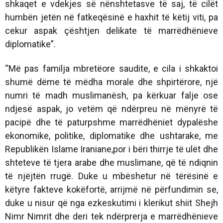
shkaqet e vdekjes së nënshtetasve të saj, të cilët
humbën jetën në fatkeqësinë e haxhit të këtij viti, pa
cekur aspak çështjen delikate të marrëdhënieve
diplomatike”.
“Më pas familja mbretëore saudite, e cila i shkaktoi
shumë dëme të mëdha morale dhe shpirtërore, një
numri të madh muslimanësh, pa kërkuar falje ose
ndjesë aspak, jo vetëm që ndërpreu në mënyrë të
pacipë dhe të paturpshme marrëdhëniet dypalëshe
ekonomike, politike, diplomatike dhe ushtarake, me
Republikën Islame Iraniane,por i bëri thirrje të ulët dhe
shteteve të tjera arabe dhe muslimane, që të ndiqnin
të njëjtën rrugë. Duke u mbëshetur në tërësinë e
këtyre fakteve kokëfortë, arrijmë në përfundimin se,
duke u nisur që nga ezkeskutimi i klerikut shiit Shejh
Nimr Nimrit dhe deri tek ndërprerja e marrëdhënieve