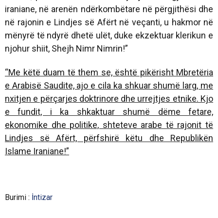
iraniane, në arenën ndërkombëtare në përgjithësi dhe
në rajonin e Lindjes së Afërt në veçanti, u hakmor në
mënyrë të ndyrë dhetë ulët, duke ekzektuar klerikun e
njohur shiit, Shejh Nimr Nimrin!”
“
Me këtë duam të them se, është pikërisht Mbretëria
e Arabisë Saudite, ajo e cila ka shkuar shumë larg, me
nxitjen e përçarjes doktrinore dhe urrejtjes etnike. Kjo
e fundit, i ka shkaktuar shumë dëme fetare,
ekonomike dhe politike, shteteve arabe të rajonit të
Lindjes së Afërt, përfshirë këtu dhe Republikën
Islame Iraniane!”
Burimi :
İntizar