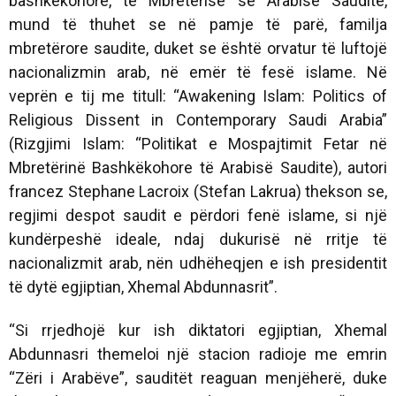
bashkëkohore, të Mbretërisë së Arabisë Saudite,
mund të thuhet se në pamje të parë, familja
mbretërore saudite, duket se është orvatur të luftojë
nacionalizmin arab, në emër të fesë islame. Në
veprën e tij me titull:
“Awakening Islam: Politics of
Religious Dissent in Contemporary Saudi Arabia”
(Rizgjimi Islam: “Politikat e Mospajtimit Fetar në
Mbretërinë Bashkëkohore të Arabisë Saudite),
autori
francez Stephane Lacroix (Stefan Lakrua) thekson se,
regjimi despot saudit e përdori fenë islame, si një
kundërpeshë ideale, ndaj dukurisë në rritje të
nacionalizmit arab, nën udhëheqjen e ish presidentit
të dytë egjiptian, Xhemal Abdunnasrit”.
“Si rrjedhojë kur ish diktatori egjiptian, Xhemal
Abdunnasri themeloi një stacion radioje me emrin
“Zëri i Arabëve”,
sauditët reaguan menjëherë, duke