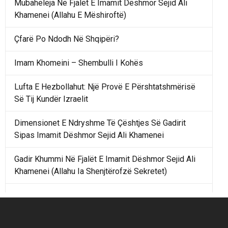
Mubaheleja Në Fjalët E Imamit Dëshmor Sejid Ali
Khamenei (Allahu E Mëshiroftë)
Çfarë Po Ndodh Në Shqipëri?
Imam Khomeini – Shembulli I Kohës
Lufta E Hezbollahut: Një Provë E Përshtatshmërisë
Së Tij Kundër Izraelit
Dimensionet E Ndryshme Të Çështjes Së Gadirit
Sipas Imamit Dëshmor Sejid Ali Khamenei
Gadir Khummi Në Fjalët E Imamit Dëshmor Sejid Ali
Khamenei (Allahu Ia Shenjtërofzë Sekretet)
Një Rend Rajonal I Udhëhequr Nga Irani Kundrejt Një
Rendi Rajonal Të Udhëhequr Nga Izraeli