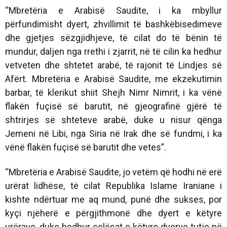
“Mbretëria e Arabisë Saudite, i ka mbyllur
përfundimisht dyert, zhvillimit të bashkëbisedimeve
dhe gjetjes sëzgjidhjeve, të cilat do të bënin të
mundur, daljen nga rrethi i zjarrit, në të cilin ka hedhur
vetveten dhe shtetet arabë, të rajonit të Lindjes së
Afërt. Mbretëria e Arabisë Saudite, me ekzekutimin
barbar, të klerikut shiit Shejh Nimr Nimrit, i ka vënë
flakën fuçisë së barutit, në gjeografinë gjërë të
shtrirjes së shteteve arabë, duke u nisur qënga
Jemeni në Libi, nga Siria në Irak dhe së fundmi, i ka
vënë flakën fuçisë së barutit dhe vetes”.
“Mbretëria e Arabisë Saudite, jo vetëm që hodhi në erë
urërat lidhëse, të cilat Republika Islame Iraniane i
kishte ndërtuar me aq mund, punë dhe sukses, por
kyçi njëherë e përgjithmonë dhe dyert e këtyre
urërave, duke hedhur çelësat e këtyre dyerve tutje në