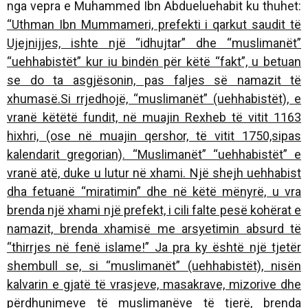
nga vepra e Muhammed Ibn Abdueluehabit ku thuhet:
“Uthman Ibn Mummameri, prefekti i qarkut saudit të
Ujejnijjes, ishte një “idhujtar” dhe “muslimanët”
“uehhabistët” kur iu bindën për këtë “fakt”, u betuan
se do ta asgjësonin, pas faljes së namazit të
xhumasë.Si rrjedhojë, “muslimanët” (uehhabistët), e
vranë këtëtë fundit, në muajin Rexheb të vitit 1163
hixhri, (ose në muajin qershor, të vitit 1750,sipas
kalendarit gregorian). “Muslimanët” “uehhabistët” e
vranë atë, duke u lutur në xhami. Një shejh uehhabist
dha fetuanë “miratimin” dhe në këtë mënyrë, u vra
brenda një xhami një prefekt, i cili falte pesë kohërat e
namazit, brenda xhamisë me arsyetimin absurd të
“thirrjes në fenë islame!” Ja pra ky është një tjetër
shembull se, si “muslimanët” (uehhabistët), nisën
kalvarin e gjatë të vrasjeve, masakrave, mizorive dhe
përdhunimeve të muslimanëve të tjerë, brenda