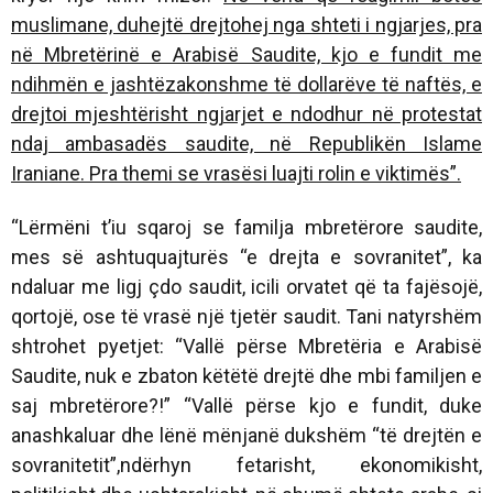
muslimane, duhejtë drejtohej nga shteti i ngjarjes, pra
në Mbretërinë e Arabisë Saudite, kjo e fundit me
ndihmën e jashtëzakonshme të dollarëve të naftës, e
drejtoi mjeshtërisht ngjarjet e ndodhur në protestat
ndaj ambasadës saudite, në Republikën Islame
Iraniane. Pra themi se vrasësi luajti rolin e viktimës”.
“Lërmëni t’iu sqaroj se familja mbretërore saudite,
mes së ashtuquajturës “e drejta e sovranitet”, ka
ndaluar me ligj çdo saudit, icili orvatet që ta fajësojë,
qortojë, ose të vrasë një tjetër saudit. Tani natyrshëm
shtrohet pyetjet: “Vallë përse Mbretëria e Arabisë
Saudite, nuk e zbaton këtëtë drejtë dhe mbi familjen e
saj mbretërore?!” “Vallë përse kjo e fundit, duke
anashkaluar dhe lënë mënjanë dukshëm “të drejtën e
sovranitetit”,ndërhyn fetarisht, ekonomikisht,