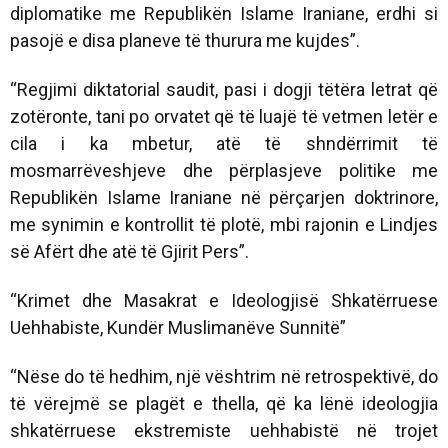
diplomatike me Republikën Islame Iraniane, erdhi si
pasojë e disa planeve të thurura me kujdes”.
“Regjimi diktatorial saudit, pasi i dogji tëtëra letrat që
zotëronte, tani po orvatet që të luajë të vetmen letër e
cila i ka mbetur, atë të shndërrimit të
mosmarrëveshjeve dhe përplasjeve politike me
Republikën Islame Iraniane në përçarjen doktrinore,
me synimin e kontrollit të plotë, mbi rajonin e Lindjes
së Afërt dhe atë të Gjirit Pers”.
“Krimet dhe Masakrat e Ideologjisë Shkatërruese
Uehhabiste, Kundër Muslimanëve Sunnitë”
“Nëse do të hedhim, një vështrim në retrospektivë, do
të vërejmë se plagët e thella, që ka lënë ideologjia
shkatërruese ekstremiste uehhabistë në trojet