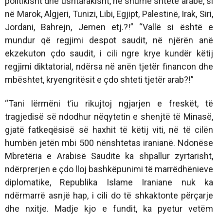
politikisht dhe ushtarakisht, në shumë shtete arabe, si
në Marok, Algjeri, Tunizi, Libi, Egjipt, Palestinë, Irak, Siri,
Jordani, Bahrejn, Jemen etj.?!” “Vallë si është e
mundur që regjimi despot saudit, në njërën anë
ekzekuton çdo saudit, i cili ngre krye kundër këtij
regjimi diktatorial, ndërsa në anën tjetër financon dhe
mbështet, kryengritësit e çdo shteti tjetër arab?!”
“Tani lërmëni t’iu rikujtoj ngjarjen e freskët, të
tragjedisë së ndodhur nëqytetin e shenjtë të Minasë,
gjatë fatkeqësisë së haxhit të këtij viti, në të cilën
humbën jetën mbi 500 nënshtetas iranianë. Ndonëse
Mbretëria e Arabisë Saudite ka shpallur zyrtarisht,
ndërprerjen e çdo lloj bashkëpunimi të marrëdhënieve
diplomatike, Republika Islame Iraniane nuk ka
ndërmarrë asnjë hap, i cili do të shkaktonte përçarje
dhe nxitje. Madje kjo e fundit, ka pyetur vetëm