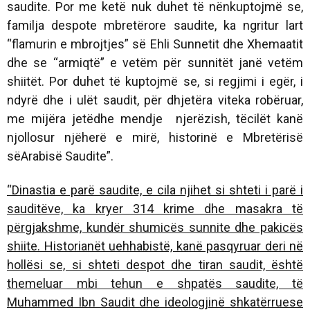
saudite. Por me ketë nuk duhet të nënkuptojmë se,
familja despote mbretërore saudite, ka ngritur lart
“flamurin e mbrojtjes” së Ehli Sunnetit dhe Xhemaatit
dhe se “armiqtë” e vetëm për sunnitët janë vetëm
shiitët. Por duhet të kuptojmë se, si regjimi i egër, i
ndyrë dhe i ulët saudit, për dhjetëra viteka robëruar,
me mijëra jetëdhe mendje njerëzish, tëcilët kanë
njollosur njëherë e mirë, historinë e Mbretërisë
sëArabisë Saudite”.
“Dinastia e parë saudite, e cila njihet si shteti i parë i
sauditëve, ka kryer 314 krime dhe masakra të
përgjakshme, kundër shumicës sunnite dhe pakicës
shiite. Historianët uehhabistë, kanë pasqyruar deri në
hollësi se, si shteti despot dhe tiran saudit, është
themeluar mbi tehun e shpatës saudite, të
Muhammed Ibn Saudit dhe ideologjinë shkatërruese