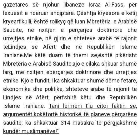
gazetares së njohur libaneze Israa Al-Fass, për
lexuesit e nderuar shqiptarë. Çështja kryesore e këtij
kryeartikulli, është rolikyç që luan Mbretëria e Arabisë
Saudite, në nxitjen e përçarjes doktrinore dhe
urrejtjes etnike, në gjirin e shteteve arabë të rajonit
tëLindjes së Afërt dhe në Republikën Islame
Iraniane.Me këtë duam të themi se,është pikërisht
Mbretëria e Arabisë Saudite,ajo e cilaka shkuar shumë
larg, me nxitjen epërçarjes doktrinore dhe urrejtjes
etnike. Kjo e fundit, i ka shkaktuar shumë dëme fetare,
ekonomike dhe politike, shteteve arabe të rajonit të
Lindjes së Afërt, përfshirë këtu dhe Republikën
Islame Iraniane.
Tani lërmëni t’iu citoj faktin se,
argumentët kokëfortë historikë, të planeve përçarëse
sauditë, ka shkaktuar 314 masakra të përgjakshme
kundër muslimanëve!”