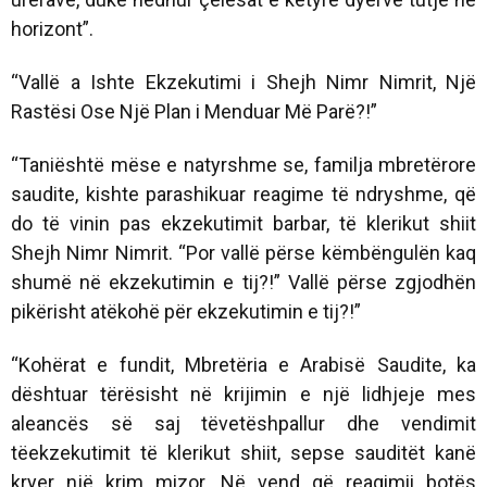
horizont”.
“Vallë a Ishte Ekzekutimi i Shejh Nimr Nimrit, Një
Rastësi Ose Një Plan i Menduar Më Parë?!”
“Taniështë mëse e natyrshme se, familja mbretërore
saudite, kishte parashikuar reagime të ndryshme, që
do të vinin pas ekzekutimit barbar, të klerikut shiit
Shejh Nimr Nimrit. “Por vallë përse këmbëngulën kaq
shumë në ekzekutimin e tij?!” Vallë përse zgjodhën
pikërisht atëkohë për ekzekutimin e tij?!”
“Kohërat e fundit, Mbretëria e Arabisë Saudite, ka
dështuar tërësisht në krijimin e një lidhjeje mes
aleancës së saj tëvetëshpallur dhe vendimit
tëekzekutimit të klerikut shiit, sepse sauditët kanë
kryer një krim mizor.
Në vend që reagimii botës