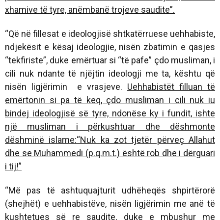
xhamive të tyre, anëmbanë trojeve saudite”.
“Që në fillesat e ideologjisë shtkatërruese uehhabiste,
ndjekësit e kësaj ideologjie, nisën zbatimin e qasjes
“tekfiriste”, duke emërtuar si “të pafe” çdo musliman, i
cili nuk ndante të njëjtin ideologji me ta, kështu që
nisën ligjërimin e vrasjeve.
Uehhabistët filluan të
emërtonin si pa të keq, çdo musliman i cili nuk iu
bindej ideologjisë së tyre, ndonëse ky i fundit, ishte
një musliman i përkushtuar dhe dëshmonte
dëshminë islame:“Nuk ka zot tjetër përveç Allahut
dhe se Muhammedi (p.q.m.t.) është rob dhe i dërguari
i tij!”
“Më pas të ashtuquajturit udhëheqës shpirtërorë
(shejhët) e uehhabistëve, nisën ligjërimin me anë të
kushtetues së re saudite, duke e mbushur me