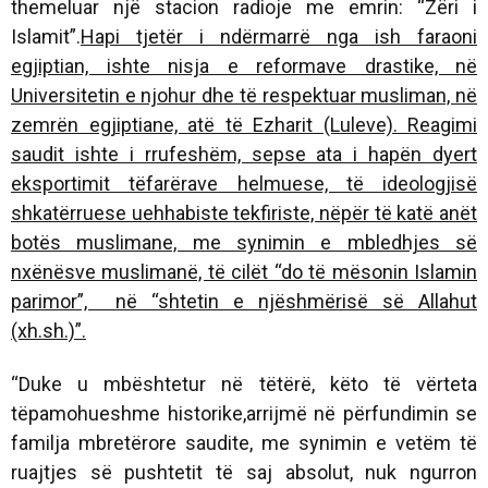
themeluar një stacion radioje me emrin:
“Zëri i
Islamit”.
Hapi tjetër i ndërmarrë nga ish faraoni
egjiptian, ishte nisja e reformave drastike, në
Universitetin e njohur dhe të respektuar musliman, në
zemrën egjiptiane, atë të Ezharit (Luleve). Reagimi
saudit ishte i rrufeshëm, sepse ata i hapën dyert
eksportimit tëfarërave helmuese, të ideologjisë
shkatërruese uehhabiste tekfiriste, nëpër të katë anët
botës muslimane, me synimin e mbledhjes së
nxënësve muslimanë, të cilët “do të mësonin Islamin
parimor”, në “shtetin e njëshmërisë së Allahut
(xh.sh.)”.
“Duke u mbështetur në tëtërë, këto të vërteta
tëpamohueshme historike,arrijmë në përfundimin se
familja mbretërore saudite, me synimin e vetëm të
ruajtjes së pushtetit të saj absolut, nuk ngurron