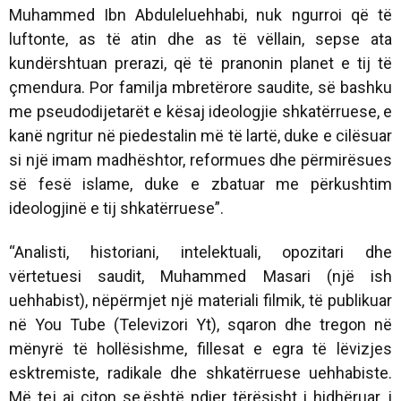
Muhammed Ibn Abduleluehhabi, nuk ngurroi që të
luftonte, as të atin dhe as të vëllain, sepse ata
kundërshtuan prerazi, që të pranonin planet e tij të
çmendura. Por familja mbretërore saudite, së bashku
me pseudodijetarët e kësaj ideologjie shkatërruese, e
kanë ngritur në piedestalin më të lartë, duke e cilësuar
si një imam madhështor, reformues dhe përmirësues
së fesë islame, duke e zbatuar me përkushtim
ideologjinë e tij shkatërruese”.
“Analisti, historiani, intelektuali, opozitari dhe
vërtetuesi saudit, Muhammed Masari (një ish
uehhabist), nëpërmjet një materiali filmik, të publikuar
në You Tube (Televizori Yt), sqaron dhe tregon në
mënyrë të hollësishme, fillesat e egra të lëvizjes
esktremiste, radikale dhe shkatërruese uehhabiste.
Më tej ai citon se,është ndier tërësisht i hidhëruar, i