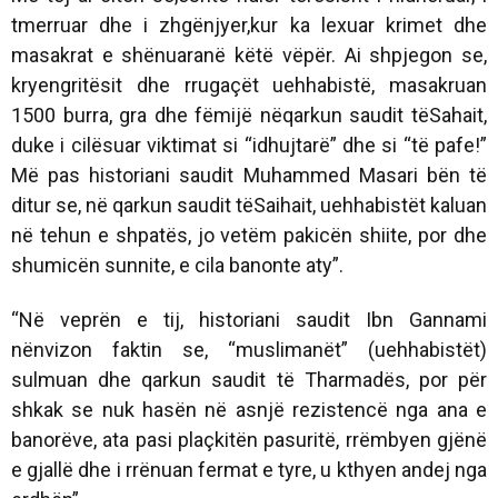
tmerruar dhe i zhgënjyer,kur ka lexuar krimet dhe
masakrat e shënuaranë këtë vëpër. Ai shpjegon se,
kryengritësit dhe rrugaçët uehhabistë, masakruan
1500 burra, gra dhe fëmijë nëqarkun saudit tëSahait,
duke i cilësuar viktimat si “idhujtarë” dhe si “të pafe!”
Më pas historiani saudit Muhammed Masari bën të
ditur se, në qarkun saudit tëSaihait, uehhabistët kaluan
në tehun e shpatës, jo vetëm pakicën shiite, por dhe
shumicën sunnite, e cila banonte aty”.
“Në veprën e tij, historiani saudit Ibn Gannami
nënvizon faktin se, “muslimanët” (uehhabistët)
sulmuan dhe qarkun saudit të Tharmadës, por për
shkak se nuk hasën në asnjë rezistencë nga ana e
banorëve, ata pasi plaçkitën pasuritë, rrëmbyen gjënë
e gjallë dhe i rrënuan fermat e tyre, u kthyen andej nga