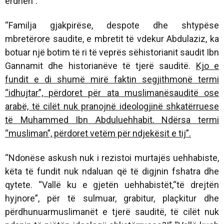
erdhën”.
“Familja gjakpirëse, despote dhe shtypëse
mbretërore saudite, e mbretit të vdekur Abdulaziz, ka
botuar një botim të ri të veprës sëhistorianit saudit Ibn
Gannamit dhe historianëve të tjerë sauditë.
Kjo e
fundit e di shumë mirë faktin segjithmonë termi
“idhujtar”, përdoret për ata muslimanësauditë ose
arabë, të cilët nuk pranojnë ideologjinë shkatërruese
të Muhammed Ibn Abduluehhabit. Ndërsa termi
“musliman”, përdoret vetëm për ndjekësit e tij”.
“Ndonëse askush nuk i rezistoi murtajës uehhabiste,
këta të fundit nuk ndaluan që të digjnin fshatra dhe
qytete. “Vallë ku e gjetën uehhabistët,“të drejtën
hyjnore”, për të sulmuar, grabitur, plaçkitur dhe
përdhunuarmuslimanët e tjerë sauditë, të cilët nuk