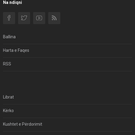
Filmi I Shkurtër Iranian “Pasta Alfredo” Ka Udhëtuar
Na ndiqni
Për Në Shqipëri.
Si I Ndryshoi Rezistenca E Guximshme E Iranit
Ekuilibrat E Pushtetit Në Azinë Perëndimore?
Ballina
Hormuzi: Fillimi I Fundit Të Hegjemonisë Amerikane
Harta e Faqes
Për Çfarë Po Negocioni?
RSS
Librat
Kërko
Kushtet e Përdorimit