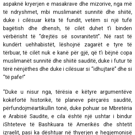
aspaknë kryerjen e masakrave dhe mizorive, nga më
të ndryshmet, mbi muslimanët sunnitë dhe shiitë,
duke i cilësuar këta të fundit, vetëm si një tufë
bagëtish dhe dhensh, të cilët duhet t’i binden
vërbërisht të “drejtës së sovranitetit”. Në rast të
kundërt uehhabistët, lëshojnë zagarët e tyre të
tërbuar, të cilët nuk e kanë për gjë, që t’i bëjnë copa
muslimanët sunnitë dhe shiitë sauditë, duke i futur të
tërë nënjëthes dhe duke i cilësuar si “idhujtarë” dhe si
“të pafe!”
“Duke u nisur nga, tërësia e këtyre argumentëve
kokëfortë historikë, të planeve përçarës sauditë,
përfundojmëartikullin tonë, duke pohuar se Mbretëria
e Arabisë Saudite, e cila është një ushtar i bindur
iShteteve të Bashkuara të Amerikës dhe shtetit
izraelit, pasi ka dështuar në thyerjen e hegjemonisë