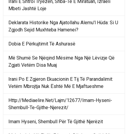
Irani E Shtroi Tryezën, Shba-Të E Miratuan, Izraeli
Mbeti Jashtë Loje
Deklarata Historike Nga Ajatollahu Alemu'l Hüda: Si U
Zgjodh Sejid Muxhteba Hamenei?
Dobia E Përkujtimit Të Ashurasë
Më Shumë Se Njëqind Mësime Nga Një Lëvizje Që
Zgjati Vetëm Disa Muaj
Irani Po E Zgjeron Ekuacionin E Tij Të Parandalimit:
Vetëm Mbrojtja Nuk Është Më E Mjaftueshme
Http://Mediaelire.Net/Lajm/12677/Imam-Hyseni-
Shembull-Te-Gjithe-Njerezit/
Imam Hyseni, Shembull Për Të Gjithë Njerëzit