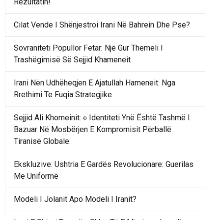
Rezultatin!
Cilat Vende I Shënjestroi Irani Në Bahrein Dhe Pse?
Sovraniteti Popullor Fetar: Një Gur Themeli I
Trashëgimisë Së Sejjid Khameneit
Irani Nën Udhëheqjen E Ajatullah Hameneit: Nga
Rrethimi Te Fuqia Strategjike
Sejjid Ali Khomeinit:🔹Identiteti Ynë Është Tashmë I
Bazuar Në Mosbërjen E Kompromisit Përballë
Tiranisë Globale.
Ekskluzive: Ushtria E Gardës Revolucionare: Guerilas
Me Uniformë
Modeli I Jolanit Apo Modeli I Iranit?