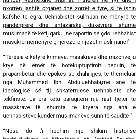
nxorrën jashtë organet dhe zorrët e tyre, si të ishin
kafshë te egra. Uehhabistët sulmuan në mënyrë të
pandërprerë dhe shtazarake, dukevrarë shumë
muslimanë të këtij qarku, në raportin se çdo uehhabist
masakroi nëmënyrë çnjerëzore njëzet muslimanë!”
“Tërësia e këtyre krimeve, masakrave dhe mizorive, u
krye në ëmër të botëkuptuptimit beduin, të
prapambetur dhe epokës së xhahilijjes, të themeluar
nga Muhammed Ibn Abduluehhabi,me anë të
ideologjisë së tij shkatërruese uehhabiste dhe
tekfiriste. Ja pra këtu paraqitëm një rast tjetër të
masakrave të shumta, të kryera nga ana e
uehhabistëve kundër muslimanëve sunnitë sauditë!”
“Nëse do t’i hedhim një shikim historisë