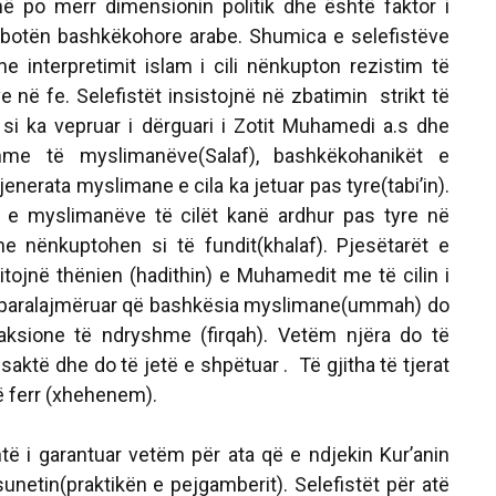
ë po merr dimensionin politik dhe është faktor i
otën bashkëkohore arabe. Shumica e selefistëve
ne interpretimit islam i cili nënkupton rezistim të
ive në fe. Selefistët insistojnë në zbatimin strikt të
si ka vepruar i dërguari i Zotit Muhamedi a.s dhe
hme të myslimanëve(Salaf), bashkëkohanikët e
gjenerata myslimane e cila ka jetuar pas tyre(tabi’in).
t e myslimanëve të cilët kanë ardhur pas tyre në
me nënkuptohen si të fundit(khalaf). Pjesëtarët e
itojnë thënien (hadithin) e Muhamedit me të cilin i
ka paralajmëruar që bashkësia myslimane(ummah) do
aksione të ndryshme (firqah). Vetëm njëra do të
aktë dhe do të jetë e shpëtuar . Të gjitha të tjerat
ë ferr (xhehenem).
garantuar vetëm për ata që e ndjekin Kur’anin
 sunetin(praktikën e pejgamberit). Selefistët për atë