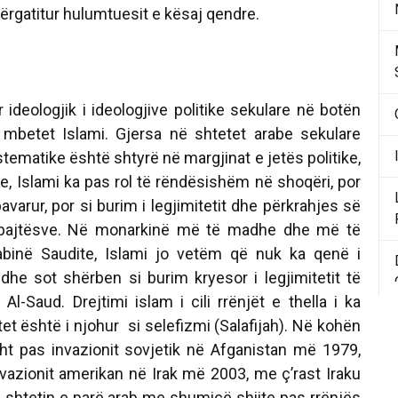
ërgatitur hulumtuesit e kësaj qendre.
ologjik i ideologjive politike sekulare në botën
mbetet Islami. Gjersa në shtetet arabe sekulare
tematike është shtyrë në margjinat e jetës politike,
, Islami ka pas rol të rëndësishëm në shoqëri, por
i pavarur, por si burim i legjimitetit dhe përkrahjes së
mbajtësve. Në monarkinë më të madhe dhe më të
binë Saudite, Islami jo vetëm që nuk ka qenë i
edhe sot shërben si burim kryesor i legjimitetit të
Al-Saud. Drejtimi islam i cili rrënjët e thella i ka
tet është i njohur si selefizmi (Salafijah). Në kohën
ht pas invazionit sovjetik në Afganistan më 1979,
azionit amerikan në Irak më 2003, me ç’rast Iraku
 shtetin e parë arab me shumicë shiite pas rrënjës