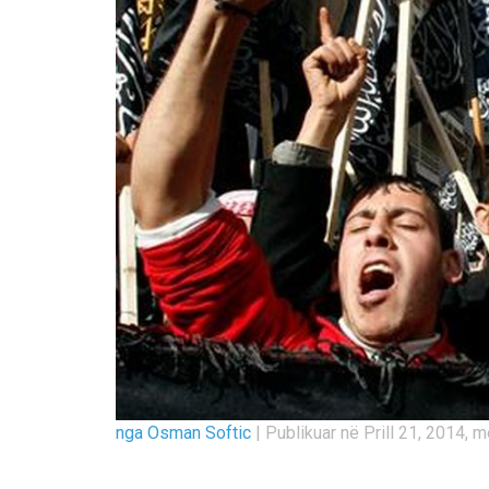
nga Osman Softic
|
Publikuar në Prill 21, 2014, 