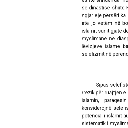
së dinastisë shiite 
ngjarjeje përsëri ka 
atë jo vetëm në bot
islamit sunit gjatë 
myslimane në diasp
lëvizjeve islame b
selefizmit në perëndi
Sipas selefistëve, 
rrezik për ruajtjen e
islamin, paraqes
konsiderojnë selefis
potencial i islamit 
sistematik i myslima