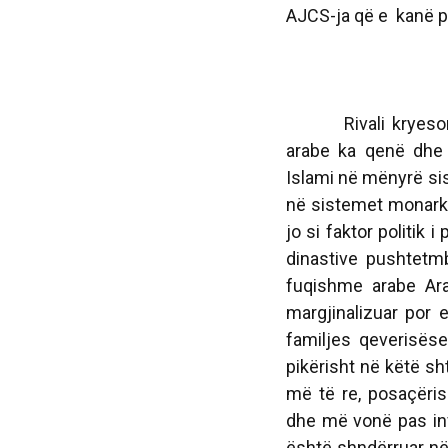
AJCS-ja që e kanë p
Rivali kryesor ide
arabe ka qenë dhe 
Islami në mënyrë sis
në sistemet monarke
jo si faktor politik 
dinastive pushtet
fuqishme arabe Ara
margjinalizuar por 
familjes qeverisëse 
pikërisht në këtë sh
më të re, posaçëris
dhe më vonë pas inv
është shndërruar në