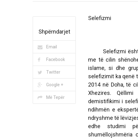
Selefizmi
Shpërndarjet
Email
Selefizmi është te
me të cilin shënoh
Facebook
islame, si dhe grup
Twitter
selefizimit ka qenë
2014 në Doha, të ci
Google +
Xhezires. Qëllimi
Më Tepër
demistifikimi i sele
ndihmën e ekspertë
ndryshme të lëvizje
edhe studimi për
shumëllojshmëria or