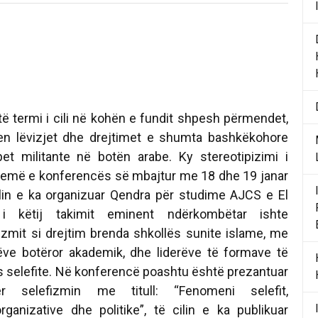
rmi i cili në kohën e fundit shpesh përmendet,
en lëvizjet dhe drejtimet e shumta bashkëkohore
et militante në botën arabe. Ky stereotipizimi i
 temë e konferencës së mbajtur me 18 dhe 19 janar
lin e ka organizuar Qendra për studime AJCS e El
 i këtij takimit eminent ndërkombëtar ishte
fizmit si drejtim brenda shkollës sunite islame, me
ve botëror akademik, dhe liderëve të formave të
s selefite. Në konferencë poashtu është prezantuar
 selefizmin me titull: “Fenomeni selefit,
ganizative dhe politike”, të cilin e ka publikuar