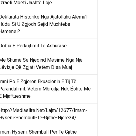
Izraeli Mbeti Jashtë Loje
Deklarata Historike Nga Ajatollahu Alemu'l
Hüda: Si U Zgjodh Sejid Muxhteba
Hamenei?
Dobia E Përkujtimit Të Ashurasë
Më Shumë Se Njëqind Mësime Nga Një
Lëvizje Që Zgjati Vetëm Disa Muaj
Irani Po E Zgjeron Ekuacionin E Tij Të
Parandalimit: Vetëm Mbrojtja Nuk Është Më
E Mjaftueshme
Http://Mediaelire.Net/Lajm/12677/Imam-
Hyseni-Shembull-Te-Gjithe-Njerezit/
Imam Hyseni, Shembull Për Të Gjithë