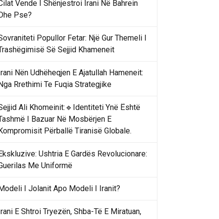
Cilat Vende I Shënjestroi Irani Në Bahrein
Dhe Pse?
Sovraniteti Popullor Fetar: Një Gur Themeli I
Trashëgimisë Së Sejjid Khameneit
Irani Nën Udhëheqjen E Ajatullah Hameneit:
Nga Rrethimi Te Fuqia Strategjike
Sejjid Ali Khomeinit:🔹Identiteti Ynë Është
Tashmë I Bazuar Në Mosbërjen E
Kompromisit Përballë Tiranisë Globale.
Ekskluzive: Ushtria E Gardës Revolucionare:
Guerilas Me Uniformë
Modeli I Jolanit Apo Modeli I Iranit?
Irani E Shtroi Tryezën, Shba-Të E Miratuan,