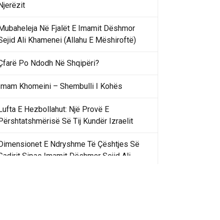
Njerëzit
Mubaheleja Në Fjalët E Imamit Dëshmor
Sejid Ali Khamenei (Allahu E Mëshiroftë)
Çfarë Po Ndodh Në Shqipëri?
Imam Khomeini – Shembulli I Kohës
Lufta E Hezbollahut: Një Provë E
Përshtatshmërisë Së Tij Kundër Izraelit
Dimensionet E Ndryshme Të Çështjes Së
Gadirit Sipas Imamit Dëshmor Sejid Ali
Khamenei
Gadir Khummi Në Fjalët E Imamit Dëshmor
Sejid Ali Khamenei (Allahu Ia Shenjtërofzë
Sekretet)