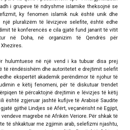
adh i grupeve të ndryshme islamike theksojnë se
efizmit, ky fenomen islamik nuk është unik dhe
një pluralizëm të lëvizjeve selefite, është edhe
imit të konferencës e cila gjatë fund janarit të vitit
tur në Doha, në organizim të Qendrës për
 Xhezires.
mtuese në një vend i ka tubuar disa prej
 të rëndësishëm dhe autoritetet e drejtimit selefit
 edhe ekspertët akademik perëndimor të njohur të
dimin e këtij fenomeni, për të diskutuar trendet
ërpiqen të përcaktojnë drejtimin e lëvizjes të këtij
ili është zgjeruar jashtë kufijve të Arabisë Saudite
jatë gjithë Lindjes së Afërt, veçanërisht në Egjipt,
e i vendeve magrebe në Afrikën Veriore. Për shkak të
te të shkaktuar me zgjimin arab, selefizmi njashtu,