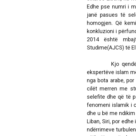
Edhe pse numri i m
janë pasues të sel
homogjen. Që kemi 
konkluzioni i përfund
2014 është mbaj
Studime(AJCS) të El
Kjo qendër hulu
ekspertëve islam më
nga bota arabe, por
cilët merren me stu
selefite dhe që të p
fenomeni islamik i c
dhe u bë me ndikim g
Liban, Siri, por edh
ndërrimeve turbulen