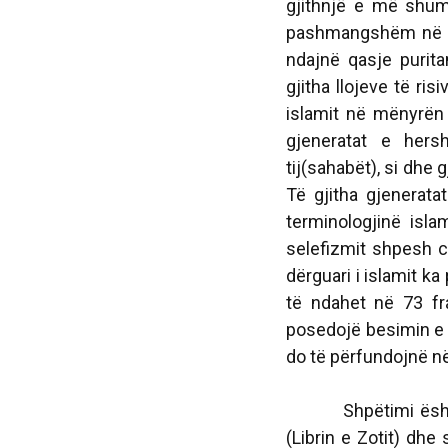
gjithnjë e më shum
pashmangshëm në b
ndajnë qasje purita
gjitha llojeve të ris
islamit në mënyrën 
gjeneratat e hers
tij(sahabët), si dhe 
Të gjitha gjenerata
terminologjinë isla
selefizmit shpesh c
dërguari i islamit 
të ndahet në 73 fr
posedojë besimin e s
do të përfundojnë n
Shpëtimi është i 
(Librin e Zotit) dhe