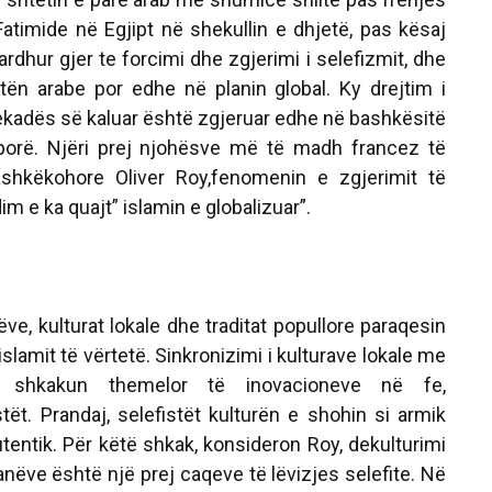
Fatimide në Egjipt në shekullin e dhjetë, pas kësaj
ardhur gjer te forcimi dhe zgjerimi i selefizmit, dhe
ën arabe por edhe në planin global. Ky drejtim i
dekadës së kaluar është zgjeruar edhe në bashkësitë
orë. Njëri prej njohësve më të madh francez të
ashkëkohore Oliver Roy,fenomenin e zgjerimit të
m e ka quajt” islamin e globalizuar”.
kulturat lokale dhe traditat popullore paraqesin
 islamit të vërtetë. Sinkronizimi i kulturave lokale me
in shkakun themelor të inovacioneve në fe,
tët. Prandaj, selefistët kulturën e shohin si armik
autentik. Për këtë shkak, konsideron Roy, dekulturimi
nëve është një prej caqeve të lëvizjes selefite. Në