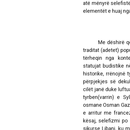
atë mënyrë selefistë
elementët e huaj nga 
Me dëshirë që të r
traditat (adetet) po
tërheqin nga konte
statujat budistike n
historike, rrënojnë 
përpjekjes së dekul
cilët janë duke luftu
tyrben(varrin) e Sy
osmane Osman Gazit,
e arritur me france
kësaj, selefizmi po
sikurse Libani, ku 