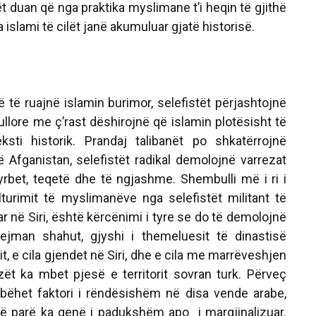
t duan që nga praktika myslimane t’i heqin të gjithë
islami të cilët janë akumuluar gjatë historisë.
uajnë islamin burimor, selefistët përjashtojnë
pullore me ç’rast dëshirojnë që islamin plotësisht të
ksti historik. Prandaj talibanët po shkatërrojnë
ë Afganistan, selefistët radikal demolojnë varrezat
tyrbet, teqetë dhe të ngjashme. Shembulli më i ri i
turimit të myslimanëve nga selefistët militant të
ar në Siri, është kërcënimi i tyre se do të demolojnë
lejman shahut, gjyshi i themeluesit të dinastisë
 e cila gjendet në Siri, dhe e cila me marrëveshjen
zët ka mbet pjesë e territorit sovran turk. Përveç
 bëhet faktori i rëndësishëm në disa vende arabe,
më parë ka qenë i padukshëm apo i margjinalizuar.