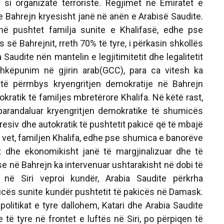
 si organizatë terroriste. Regjimet në Emiratet e
 Bahrejn kryesisht janë në anën e Arabisë Saudite.
ë pushtet familja sunite e Khalifasë, edhe pse
 së Bahrejnit, rreth 70% të tyre, i përkasin shkollës
ia Saudite nën mantelin e legjitimitetit dhe legalitetit
shkëpunim në gjirin arab(GCC), para ca vitesh ka
të përmbys kryengritjen demokratije në Bahrejn
okratik të familjes mbretërore Khalifa. Në këtë rast,
parandaluar kryengritjen demokratike të shumicës
resiv dhe autokratik të pushtetit pakicë që të mbajë
e vet, familjen Khalifa, edhe pse shumica e banorëve
isht dhe ekonomikisht janë të margjinalizuar dhe të
e në Bahrejn ka intervenuar ushtarakisht në dobi të
 në Siri veproi kundër, Arabia Saudite përkrha
icës sunite kundër pushtetit të pakicës në Damask.
olitikat e tyre dallohem, Katari dhe Arabia Saudite
të tyre në frontet e luftës në Siri, po përpiqen të