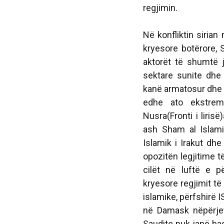
regjimin.
Në konfliktin siria
kryesore botërore, 
aktorët të shumtë j
sektare sunite dhe 
kanë armatosur dhe f
edhe ato ekstremi
Nusra(Fronti i liris
ash Sham al Islamij
Islamik i Irakut dh
opozitën legjitime t
cilët në luftë e p
kryesore regjimit t
islamike, përfshirë I
në Damask nëpërjet 
Saudite nuk janë ba