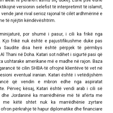
ktikojnë versionin selefist të interpretimit të islamit,
 vende janë rival serioz rajonal të cilët ardhmërinë e
me të njëjtin këndëvështrim.
minijaturë, por shumë i pasur, i cili ka frikë nga
. Kjo frikë nuk është e pajustifikushme duke pas
a Saudite disa herë është përpjek të përmbys
Al Thani në Doha. Katari sot ndihet i sigurtë pasi që
za ushtarake amerikane më e madhe në rajon. Baza
arancë të cilin SHBA-të ofrojnë klientëve të vet në
resioni eventual iranian. Katari është i vetëdijshëm
ancë që vendin e mbron edhe nga aspiratat
e. Përveç kësaj, Katari është vendi arab i cili së
n dhe Jordaninë ka marrëdhënie më të afërta me
se me këtë shtet nuk ka marrëdhënie zyrtare
e ofron përkrahje të hapur diplomatike dhe financiare