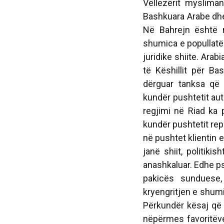
Vëllezërit mysliman
Bashkuara Arabe dhe
Në Bahrejn është n
shumica e popullatës
juridike shiite. Arab
të Këshillit për Ba
dërguar tanksa që 
kundër pushtetit aut
regjimi në Riad ka 
kundër pushtetit rep
në pushtet klientin 
janë shiit, politik
anashkaluar. Edhe ps
pakicës sunduese,
kryengritjen e shum
Përkundër kësaj që p
nëpërmes favoritëve 