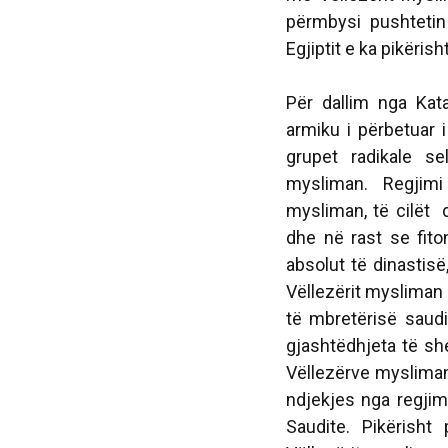
përmbysi pushtetin
Egjiptit e ka pikërisht
Për dallim nga Kata
armiku i përbetuar 
grupet radikale se
mysliman. Regjimi
mysliman, të cilët 
dhe në rast se fito
absolut të dinastis
Vëllezërit mysliman 
të mbretërisë saudi
gjashtëdhjeta të sh
Vëllezërve mysliman, 
ndjekjes nga regjim
Saudite. Pikërisht