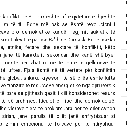
 konflikti në Siri nuk është luftë qytetare e thjeshtë
illim të tij. Edhe më pak se është revolucioni i
cave pro demokratike kundër regjimit aukratik të
 kreut alevit të partisë Ba’th në Damask. Edhe pse ka
e, etnike, fetare dhe sektare të konfliktit, këto
 janë të karakterit sekondar dhe kanë shërbyer
strumente për zbatim më të lehtë të qëllimeve të
 të luftës. Fjala është në të vërtetë për konfliktin
 dhe global, shkaku kryesor i të së cilës është lufta
ëve tranzite të resurseve energjetike nga gjiri Persik
të para se gjithash gazit, i cili konsiderohet resurs
i të së ardhmes. Idealet e lirisë dhe demokracisë,
dhe vlerave tjera të proklamuara për të cilët synon
sirian, janë parulla të cilët janë shfrytëzuar si
ilizimin emocional të forcave për të ndryshuar