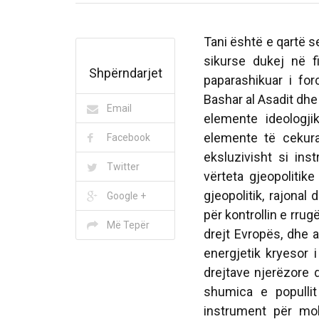
Tani është e qartë se
sikurse dukej në f
Shpërndarjet
paparashikuar i for
Bashar al Asadit dhe
Email
elemente ideologjik
elemente të cekura
Facebook
eksluzivisht si in
Twitter
vërteta gjeopolitike
gjeopolitik, rajonal
Google +
për kontrollin e rrug
Më Tepër
drejt Evropës, dhe a
energjetik kryesor 
drejtave njerëzore 
shumica e popullit 
instrument për mob