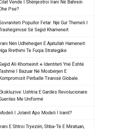
Cilat Vende I Shënjestroi Irani Në Bahrein
Dhe Pse?
Sovraniteti Popullor Fetar: Një Gur Themeli I
Trashëgimisë Së Sejjid Khameneit
Irani Nën Udhëheqjen E Ajatullah Hameneit:
Nga Rrethimi Te Fuqia Strategjike
Sejjid Ali Khomeinit:🔹Identiteti Ynë Është
Tashmë I Bazuar Në Mosbërjen E
Kompromisit Përballë Tiranisë Globale.
Ekskluzive: Ushtria E Gardës Revolucionare:
Guerilas Me Uniformë
Modeli I Jolanit Apo Modeli I Iranit?
Irani E Shtroi Tryezën, Shba-Të E Miratuan,