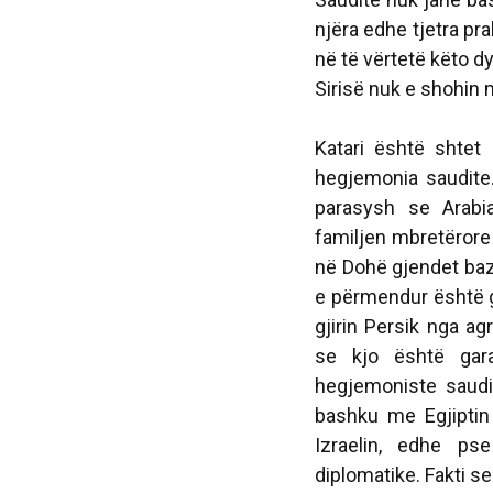
njëra edhe tjetra pra
në të vërtetë këto dy
Sirisë nuk e shohin 
Katari është shtet 
hegjemonia saudite
parasysh se Arabi
familjen mbretërore 
në Dohë gjendet ba
e përmendur është g
gjirin Persik nga ag
se kjo është gar
hegjemoniste saudit
bashku me Egjipti
Izraelin, edhe p
diplomatike. Fakti s