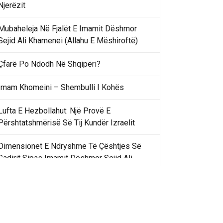
Njerëzit
Mubaheleja Në Fjalët E Imamit Dëshmor
Sejid Ali Khamenei (Allahu E Mëshiroftë)
Çfarë Po Ndodh Në Shqipëri?
Imam Khomeini – Shembulli I Kohës
Lufta E Hezbollahut: Një Provë E
Përshtatshmërisë Së Tij Kundër Izraelit
Dimensionet E Ndryshme Të Çështjes Së
Gadirit Sipas Imamit Dëshmor Sejid Ali
Khamenei
Gadir Khummi Në Fjalët E Imamit Dëshmor
Sejid Ali Khamenei (Allahu Ia Shenjtërofzë
Sekretet)