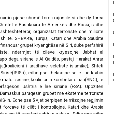
n marrin pjesë shumë forca rajonale si dhe dy forca
Shtetet e Bashkuara të Amerikës dhe Rusia, s dhe
ashtështetëror, organizatat terroriste dhe milicitë
shiite. SHBA-të, Turqia, Katari dhe Arabia Saudite
inancuar grupet kryengitëse në Siri, duke përfshirë
ste, ndërmjet të cilëve kryesojnë Jabhat al
ë)apo dega siriane e Al Qaidës, pastaj Harakat Ahrar
a(koalicioni i aradhave selefiste islamike), Shteti
e Sirisë(ISIS-i), edhe pse theksojnë se e përkrahin
ë matur siriane, koalicionin kombëtar sirian(SNC), të
ërfaqëson Ushtria e lirë siriane (FSA). Opozitën
ë Damaskut paraqesin grupet më eksteme terroriste
SIS-in. Edhe pse 5 vjet përpiqen të rrëzojnë regjimin
forcave të cilët i kontrollojnë, Katari dhe Arabia
sh aleat të përafërt ashtu siç dukej. Edhe pse edhe