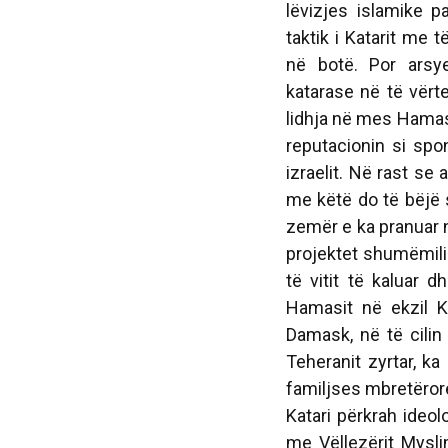
lëvizjes islamike p
taktik i Katarit me 
në botë. Por arsy
katarase në të vërt
lidhja në mes Hamasi
reputacionin si spo
izraelit. Në rast se 
me këtë do të bëjë s
zemër e ka pranuar 
projektet shumëmil
të vitit të kaluar d
Hamasit në ekzil Kh
Damask, në të cilin
Teheranit zyrtar, ka
familjses mbretërore 
Katari përkrah ideolo
me Vëllezërit Mysli