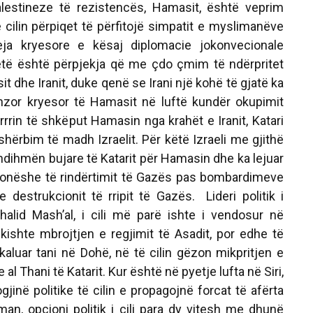
alestineze të rezistencës, Hamasit, është veprim
të cilin përpiqet të përfitojë simpatit e myslimanëve
eja kryesore e kësaj diplomacie jokonvecionale
etë është përpjekja që me çdo çmim të ndërpritet
t dhe Iranit, duke qenë se Irani një kohë të gjatë ka
nzor kryesor të Hamasit në luftë kundër okupimit
arrrin të shkëput Hamasin nga krahët e Iranit, Katari
hërbim të madh Izraelit. Për këtë Izraeli me gjithë
ndihmën bujare të Katarit për Hamasin dhe ka lejuar
ionëshe të rindërtimit të Gazës pas bombardimeve
he destrukcionit të rripit të Gazës. Lideri politik i
alid Mash’al, i cili më parë ishte i vendosur në
 kishte mbrojtjen e regjimit të Asadit, por edhe të
 kaluar tani në Dohë, në të cilin gëzon mikpritjen e
al Thani të Katarit. Kur është në pyetje lufta në Siri,
gjinë politike të cilin e propagojnë forcat të afërta
man, opcioni politik i cili para dy vitesh me dhunë