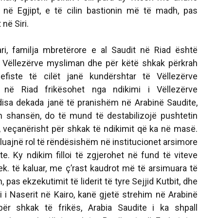
 në Egjipt, e të cilin bastionin më të madh, pas
 në Siri.
ri, familja mbretërore e al Saudit në Riad është
i Vëllezërve mysliman dhe për këtë shkak përkrah
lefiste të cilët janë kundërshtar të Vëllezërve
 në Riad frikësohet nga ndikimi i Vëllezërve
disa dekada janë të pranishëm në Arabinë Saudite,
n shansën, do të mund të destabilizojë pushtetin
ë, veçanërisht për shkak të ndikimit që ka në masë.
luajnë rol të rëndësishëm në institucionet arsimore
te. Ky ndikim filloi të zgjerohet në fund të viteve
ek. të kaluar, me ç’rast kaudrot më të arsimuara të
pas ekzekutimit të liderit të tyre Sejjid Kutbit, dhe
i i Naserit në Kairo, kanë gjetë strehim në Arabinë
 për shkak të frikës, Arabia Saudite i ka shpall