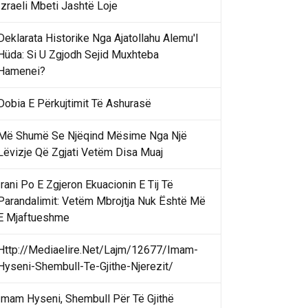
Izraeli Mbeti Jashtë Loje
Deklarata Historike Nga Ajatollahu Alemu'l
Hüda: Si U Zgjodh Sejid Muxhteba
Hamenei?
Dobia E Përkujtimit Të Ashurasë
Më Shumë Se Njëqind Mësime Nga Një
Lëvizje Që Zgjati Vetëm Disa Muaj
Irani Po E Zgjeron Ekuacionin E Tij Të
Parandalimit: Vetëm Mbrojtja Nuk Është Më
E Mjaftueshme
Http://Mediaelire.Net/Lajm/12677/Imam-
Hyseni-Shembull-Te-Gjithe-Njerezit/
Imam Hyseni, Shembull Për Të Gjithë