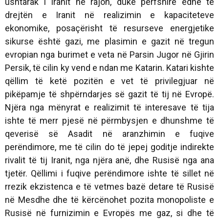
ushtarak i Iranit në rajon, duke përfshirë edhe të
drejtën e Iranit në realizimin e kapaciteteve
ekonomike, posaçërisht të resurseve energjetike
sikurse është gazi, me plasimin e gazit në tregun
evropian nga burimet e veta në Parsin Jugor në Gjirin
Persik, të cilin ky vend e ndan me Katarin. Katari kishte
qëllim të ketë pozitën e vet të privilegjuar në
pikëpamje të shpërndarjes së gazit të tij në Evropë.
Njëra nga mënyrat e realizimit të interesave të tija
ishte të merr pjesë në përmbysjen e dhunshme të
qeverisë së Asadit në aranzhimin e fuqive
perëndimore, me të cilin do të jepej goditje indirekte
rivalit të tij Iranit, nga njëra anë, dhe Rusisë nga ana
tjetër. Qëllimi i fuqive perëndimore ishte të sillet në
rrezik ekzistenca e të vetmes bazë detare të Rusisë
në Mesdhe dhe të kërcënohet pozita monopoliste e
Rusisë në furnizimin e Evropës me gaz, si dhe të