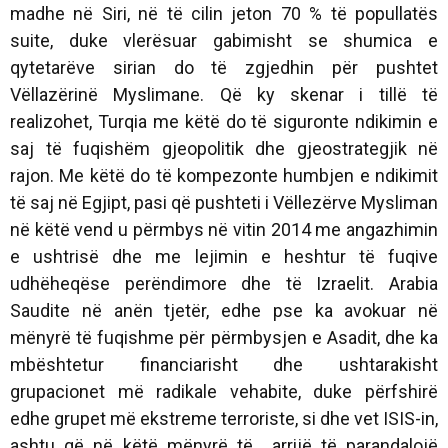
madhe në Siri, në të cilin jeton 70 % të popullatës
suite, duke vlerësuar gabimisht se shumica e
qytetarëve sirian do të zgjedhin për pushtet
Vëllazërinë Myslimane. Që ky skenar i tillë të
realizohet, Turqia me këtë do të siguronte ndikimin e
saj të fuqishëm gjeopolitik dhe gjeostrategjik në
rajon. Me këtë do të kompezonte humbjen e ndikimit
të saj në Egjipt, pasi që pushteti i Vëllezërve Mysliman
në këtë vend u përmbys në vitin 2014 me angazhimin
e ushtrisë dhe me lejimin e heshtur të fuqive
udhëheqëse perëndimore dhe të Izraelit. Arabia
Saudite në anën tjetër, edhe pse ka avokuar në
mënyrë të fuqishme për përmbysjen e Asadit, dhe ka
mbështetur financiarisht dhe ushtarakisht
grupacionet më radikale vehabite, duke përfshirë
edhe grupet më ekstreme terroriste, si dhe vet ISIS-in,
ashtu që në këtë mënyrë të arrijë të parandalojë