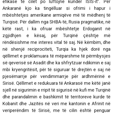
efikase të cilët po luftojnë kundër ISIS-it”. Për
Ankaranë kjo ka tingëlluar si ofrimi i hapur i
mbështetjes amerikane armiqëve më të mëdhenj të
Turqisë. Për dallim nga SHBA-të, Rusia pragmatike, në
këtë rast, i ka ofruar mbështetje Erdoganit në
zgjidhjen e kësaj, për Turqinë çështje më
rëndësishme me interes vital të saj. Në këmbim, dhe
në shenjë reciprociteti, Turqia ka hjek dorë nga
qëllimet e proklamuara të mëparshme të përmbysjes
së qeverisë së Asadit dhe ka shfrytzuar ndikimin e saj
mbi kryengritësit, për të siguruar të drejtën e saj në
pjesëmarrje për vendimmarrje për ardhmërinë e
Sirisë. Qëllimet e redukuara të Ankarasë me këtë janë
sjell në sigurimin e rripit të sigurisë në kufi me Turqinë
dhe parandalimin e bashkimit të territoreve kurde të
Kobanit dhe Jazitës në veri me kantonin e Afrinit në
veriperëndim të Sirisë, me të cilin është penguar