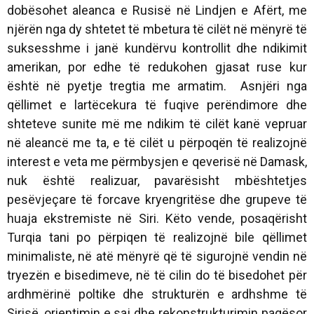
dobësohet aleanca e Rusisë në Lindjen e Afërt, me
njërën nga dy shtetet të mbetura të cilët në mënyrë të
suksesshme i janë kundërvu kontrollit dhe ndikimit
amerikan, por edhe të redukohen gjasat ruse kur
është në pyetje tregtia me armatim. Asnjëri nga
qëllimet e lartëcekura të fuqive perëndimore dhe
shteteve sunite më me ndikim të cilët kanë vepruar
në aleancë me ta, e të cilët u përpoqën të realizojnë
interest e veta me përmbysjen e qeverisë në Damask,
nuk është realizuar, pavarësisht mbështetjes
pesëvjeçare të forcave kryengritëse dhe grupeve të
huaja ekstremiste në Siri. Këto vende, posaqërisht
Turqia tani po përpiqen të realizojnë bile qëllimet
minimaliste, në atë mënyrë që të sigurojnë vendin në
tryezën e bisedimeve, në të cilin do të bisedohet për
ardhmërinë poltike dhe strukturën e ardhshme të
Sirisë, orientimin e saj dhe rekonstrukturimin paqësor