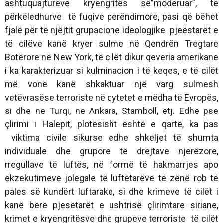
ashtuquajturëve kryengritës së”moderuar”, të
përkëledhurve të fuqive perëndimore, pasi që bëhet
fjalë për të njëjtit grupacione ideologjike pjeëstarët e
të cilëve kanë kryer sulme në Qendrën Tregtare
Botërore në New York, të cilët dikur qeveria amerikane
i ka karakterizuar si kulminacion i të keqes, e të cilët
më vonë kanë shkaktuar një varg sulmesh
vetëvrasëse terroriste në qytetet e mëdha të Evropës,
si dhe në Turqi, në Ankara, Stamboll, etj. Edhe pse
çlirimi i Halepit, plotësisht është e qartë, ka pas
viktima civile sikurse edhe shkeljet të shumta
individuale dhe grupore të drejtave njerëzore,
rregullave të luftës, në formë të hakmarrjes apo
ekzekutimeve jolegale të luftëtarëve të zënë rob të
pales së kundërt luftarake, si dhe krimeve të cilët i
kanë bërë pjesëtarët e ushtrisë çlirimtare siriane,
krimet e kryengritësve dhe grupeve terroriste të cilët