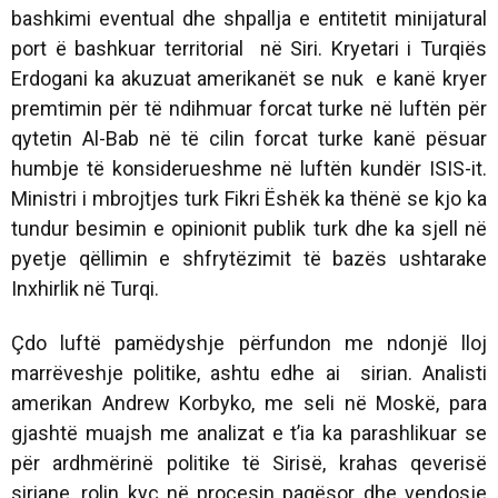
bashkimi eventual dhe shpallja e entitetit minijatural
port ë bashkuar territorial në Siri. Kryetari i Turqiës
Erdogani ka akuzuat amerikanët se nuk e kanë kryer
premtimin për të ndihmuar forcat turke në luftën për
qytetin Al-Bab në të cilin forcat turke kanë pësuar
humbje të konsiderueshme në luftën kundër ISIS-it.
Ministri i mbrojtjes turk Fikri Ëshëk ka thënë se kjo ka
tundur besimin e opinionit publik turk dhe ka sjell në
pyetje qëllimin e shfrytëzimit të bazës ushtarake
Inxhirlik në Turqi.
Çdo luftë pamëdyshje përfundon me ndonjë lloj
marrëveshje politike, ashtu edhe ai sirian. Analisti
amerikan Andrew Korbyko, me seli në Moskë, para
gjashtë muajsh me analizat e t’ia ka parashlikuar se
për ardhmërinë politike të Sirisë, krahas qeverisë
siriane, rolin kyç në procesin paqësor dhe vendosje