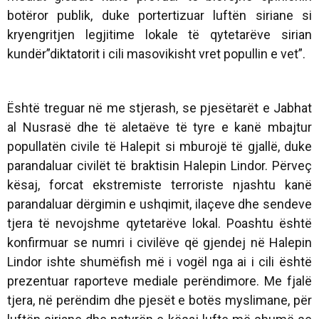
botëror publik, duke portertizuar luftën siriane si
kryengritjen legjitime lokale të qytetarëve sirian
kundër”diktatorit i cili masovikisht vret popullin e vet”.
Është treguar në me stjerash, se pjesëtarët e Jabhat
al Nusrasë dhe të aletaëve të tyre e kanë mbajtur
popullatën civile të Halepit si mburojë të gjallë, duke
parandaluar civilët të braktisin Halepin Lindor. Përveç
kësaj, forcat ekstremiste terroriste njashtu kanë
parandaluar dërgimin e ushqimit, ilaçeve dhe sendeve
tjera të nevojshme qytetarëve lokal. Poashtu është
konfirmuar se numri i civilëve që gjendej në Halepin
Lindor ishte shumëfish më i vogël nga ai i cili është
prezentuar raporteve mediale perëndimore. Me fjalë
tjera, në perëndim dhe pjesët e botës myslimane, për