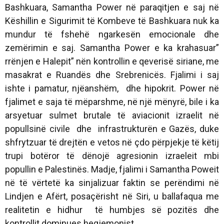
Bashkuara, Samantha Power në paraqitjen e saj në
Këshillin e Sigurimit të Kombeve të Bashkuara nuk ka
mundur të fshehë ngarkesën emocionale dhe
zemërimin e saj. Samantha Power e ka krahasuar”
rrënjen e Halepit” nën kontrollin e qeverisë siriane, me
masakrat e Ruandës dhe Srebrenicës. Fjalimi i saj
ishte i pamatur, njëanshëm, dhe hipokrit. Power në
fjalimet e saja të mëparshme, në një mënyrë, bile i ka
arsyetuar sulmet brutale të aviacionit izraelit në
popullsinë civile dhe infrastrukturën e Gazës, duke
shfrytzuar të drejtën e vetos në çdo përpjekje të këtij
trupi botëror të dënojë agresionin izraeleit mbi
popullin e Palestinës. Madje, fjalimi i Samantha Poweit
në të vërtetë ka sinjalizuar faktin se perëndimi në
Lindjen e Afërt, posaçërisht në Siri, u ballafaqua me
realitetin e hidhur të humbjes së pozitës dhe
kontrollit dominues hegjemonist.