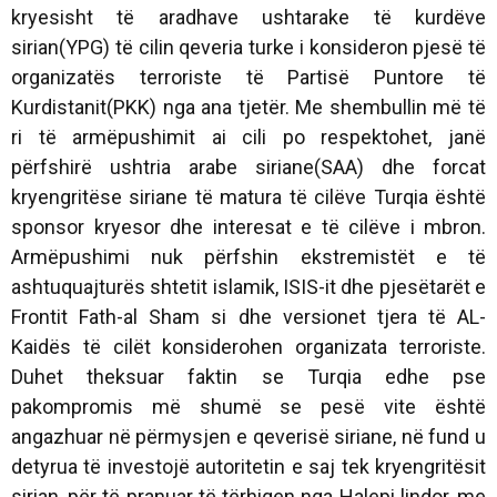
kryesisht të aradhave ushtarake të kurdëve
sirian(YPG) të cilin qeveria turke i konsideron pjesë të
organizatës terroriste të Partisë Puntore të
Kurdistanit(PKK) nga ana tjetër. Me shembullin më të
ri të armëpushimit ai cili po respektohet, janë
përfshirë ushtria arabe siriane(SAA) dhe forcat
kryengritëse siriane të matura të cilëve Turqia është
sponsor kryesor dhe interesat e të cilëve i mbron.
Armëpushimi nuk përfshin ekstremistët e të
ashtuquajturës shtetit islamik, ISIS-it dhe pjesëtarët e
Frontit Fath-al Sham si dhe versionet tjera të AL-
Kaidës të cilët konsiderohen organizata terroriste.
Duhet theksuar faktin se Turqia edhe pse
pakompromis më shumë se pesë vite është
angazhuar në përmysjen e qeverisë siriane, në fund u
detyrua të investojë autoritetin e saj tek kryengritësit
sirian, për të pranuar të tërhiqen nga Halepi lindor, me