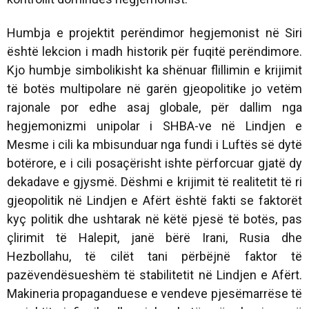
Humbja e projektit perëndimor hegjemonist në Siri
është lekcion i madh historik për fuqitë perëndimore.
Kjo humbje simbolikisht ka shënuar flillimin e krijimit
të botës multipolare në garën gjeopolitike jo vetëm
rajonale por edhe asaj globale, për dallim nga
hegjemonizmi unipolar i SHBA-ve në Lindjen e
Mesme i cili ka mbisunduar nga fundi i Luftës së dytë
botërore, e i cili posaçërisht ishte përforcuar gjatë dy
dekadave e gjysmë. Dëshmi e krijimit të realitetit të ri
gjeopolitik në Lindjen e Afërt është fakti se faktorët
kyç politik dhe ushtarak në këtë pjesë të botës, pas
çlirimit të Halepit, janë bërë Irani, Rusia dhe
Hezbollahu, të cilët tani përbëjnë faktor të
pazëvendësueshëm të stabilitetit në Lindjen e Afërt.
Makineria propaganduese e vendeve pjesëmarrëse të