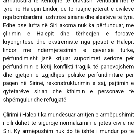
armatosura të kërkojnë të braktisin vendbanimet e
tyre në Halepin Lindor, që të ruajnë jetërat e civilëve
nga bombardimi i ushtrisë siriane dhe aleatëve të tyre.
Edhe pse lufta në Siri akoma nuk ka përfunduar, me
çlirimin e Halepit dhe tërheqjen e forcave
kryengritëse dhe ekstremiste nga pjesët e Halepit
lindor me ndërmjetësimin e qeverisë turke,
përfundimisht janë krijuar supozimet serioze për
përfundimin e këtij konflikti tragjik të panevojshëm
dhe gjetjen e zgjidhjes politike përfundimtare për
paqen në Sirinë, rekonstrukturimin e saj, pajtimin e
qytetarëve sirian dhe kthimin e personave të
shpërngulur dhe refugjatë.
Çlirimi i Halepit ka mundësuar arritjen e armëpushimit
i cili duhet të sigurojë normalizimin e jetës civile në
Siri. Ky armëpushim nuk do të ishte i mundur po të