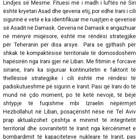
Lindjes së Mesme. Fituesi më i madh i luftës në Siri
është kryetari Asad dhe qeveria etij, por edhe Irani i cili
sigurinë e vetë e ka identifikuar me ruajtjen e qeverisë
së Asadit në Damask. Qeveria në Damask e angazhuar
në mënyrë miqësore, është me rëndësi strategjike
për Teheranin për disa arsye. Para se gjithash për
shkak të kompaktësisë territoriale të domosdoshëm
hapësirën nga Irani gjer në Liban. Me fitimin e forcave
siriane, Irani ka siguruar kontinuitetin e faktorit të
thellësisë strategjike i cili është me rëndësi të
padiskutueshme pë sigurin e Iranit. Pasi që Irani do të
mund në çdo moment, po të ketë nevojë, të bëjë
shtypje të fuqishme mbi Izraelin nëpërmjet
Hezbollahut në Liban, posaçërisht nëse në Tel Aviv
prap aktualizohet çështja e minimit të integritetit
territorial dhe sovranitetit të Iranit nga kërcënimet e
bombardimit të kapaciteteve nukleare të Iranit, pas