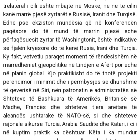
trelateral i cili është mbajtë në Moskë, në në të cilin
kanë marrë pjesë zyrtarët e Rusisë, Iranit dhe Turqisë.
Edhe pse ekziston mundësia që në konferencën
paqësore do të mund të marrin pjesë edhe
përfaqësuesit zyrtar të Washingtonit, është indikative
se fjalën kryesore do të kenë Rusia, Irani dhe Turqia.
Ky fakt, vetvetiu paraqet moment të rëndësishëm në
marrëdhëniet gjeopolitike në Lindjen e Afërt por edhe
në planin global. Kjo praktikisht do të thotë projekti
perëndimor i minimit dhe i përmbysjes së dhunshme
të qeverisë në Siri, nën patronatin e administratës së
Shteteve të Bashkuara të Amerikës, Britanisë së
Madhe, Francës dhe shteteve tjera anëtare të
aleancës ushtarake të NATO-së, si dhe shteteve
rajonale sikurse Turqia, Arabia Saudite dhe Katari, i cili
në kuptim praktik ka dështuar. Këta i ka mundur