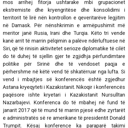
mos arrihej fitorja ushtarake mbi grupacionet
ekstremiste dhe kryengritëse dhe konsolidimi i
territorit të lirë nën kontrollon e qeveritarëve legjitim
në Damask. Për nënshkrimin e armëpushimit më
meritor janë Rusia, Irani dhe Turqia. Këto tri vende
kanë arrit të marrin pëlqimin a palëve ndërluftuese në
Siri, që të rinisin aktivitetet serioze diplomatike të cilët
do të duhej të sjellin gjer te zgjidhja përfundimtare
politike për Sirinë dhe të vendoset paqja e
përhershme në këtë vend të shkatërruar nga lufta. Si
vend i mbajtjes së konferencës është zgjedhur
Astana kryeqyteti i Kazakistanit. Nikoqir i konferencës
paqësore ishte kryetari i Kazakistanit Nursulltan
Nazarbajevi. Konferenca do të mbahej në fund të
janarit 2017 që të mund të marrin pjesë edhe zyrtarët
e administratës së re amerikane të presidentit Donald
Trumpit. Kësaj konference ka paraparë takimi