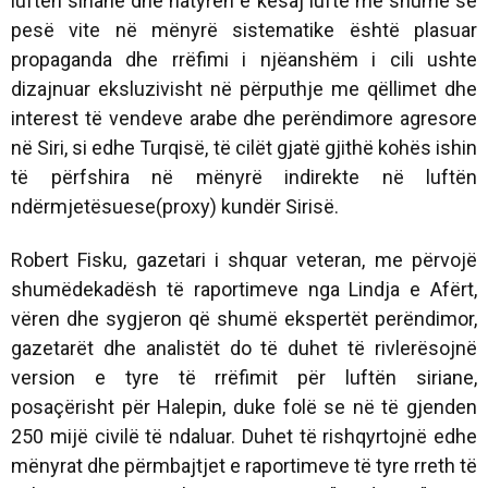
luftën siriane dhe natyrën e kësaj lufte më shumë se
pesë vite në mënyrë sistematike është plasuar
propaganda dhe rrëfimi i njëanshëm i cili ushte
dizajnuar eksluzivisht në përputhje me qëllimet dhe
interest të vendeve arabe dhe perëndimore agresore
në Siri, si edhe Turqisë, të cilët gjatë gjithë kohës ishin
të përfshira në mënyrë indirekte në luftën
ndërmjetësuese(proxy) kundër Sirisë.
Robert Fisku, gazetari i shquar veteran, me përvojë
shumëdekadësh të raportimeve nga Lindja e Afërt,
vëren dhe sygjeron që shumë ekspertët perëndimor,
gazetarët dhe analistët do të duhet të rivlerësojnë
version e tyre të rrëfimit për luftën siriane,
posaçërisht për Halepin, duke folë se në të gjenden
250 mijë civilë të ndaluar. Duhet të rishqyrtojnë edhe
mënyrat dhe përmbajtjet e raportimeve të tyre rreth të