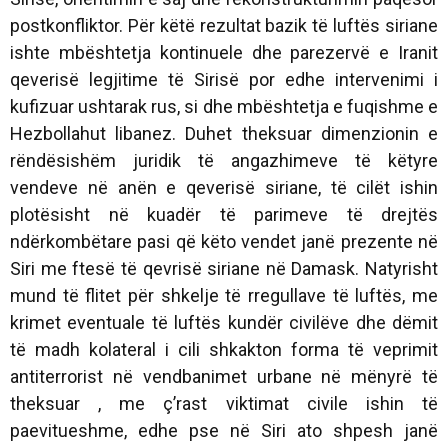
postkonfliktor. Për këtë rezultat bazik të luftës siriane
ishte mbështetja kontinuele dhe parezervë e Iranit
qeverisë legjitime të Sirisë por edhe intervenimi i
kufizuar ushtarak rus, si dhe mbështetja e fuqishme e
Hezbollahut libanez. Duhet theksuar dimenzionin e
rëndësishëm juridik të angazhimeve të këtyre
vendeve në anën e qeverisë siriane, të cilët ishin
plotësisht në kuadër të parimeve të drejtës
ndërkombëtare pasi që këto vendet janë prezente në
Siri me ftesë të qevrisë siriane në Damask. Natyrisht
mund të flitet për shkelje të rregullave të luftës, me
krimet eventuale të luftës kundër civilëve dhe dëmit
të madh kolateral i cili shkakton forma të veprimit
antiterrorist në vendbanimet urbane në mënyrë të
theksuar , me ç’rast viktimat civile ishin të
paevitueshme, edhe pse në Siri ato shpesh janë