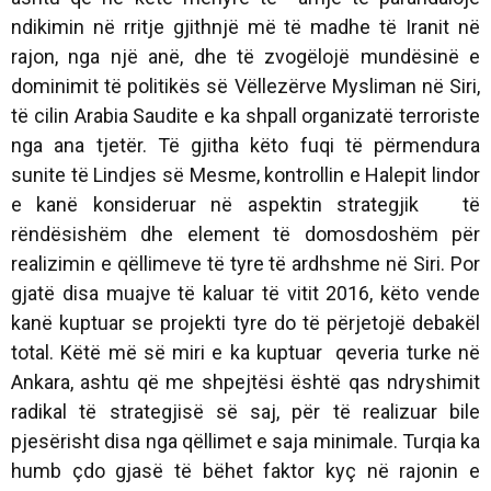
ndikimin në rritje gjithnjë më të madhe të Iranit në
rajon, nga një anë, dhe të zvogëlojë mundësinë e
dominimit të politikës së Vëllezërve Mysliman në Siri,
të cilin Arabia Saudite e ka shpall organizatë terroriste
nga ana tjetër. Të gjitha këto fuqi të përmendura
sunite të Lindjes së Mesme, kontrollin e Halepit lindor
e kanë konsideruar në aspektin strategjik të
rëndësishëm dhe element të domosdoshëm për
realizimin e qëllimeve të tyre të ardhshme në Siri. Por
gjatë disa muajve të kaluar të vitit 2016, këto vende
kanë kuptuar se projekti tyre do të përjetojë debakël
total. Këtë më së miri e ka kuptuar qeveria turke në
Ankara, ashtu që me shpejtësi është qas ndryshimit
radikal të strategjisë së saj, për të realizuar bile
pjesërisht disa nga qëllimet e saja minimale. Turqia ka
humb çdo gjasë të bëhet faktor kyç në rajonin e