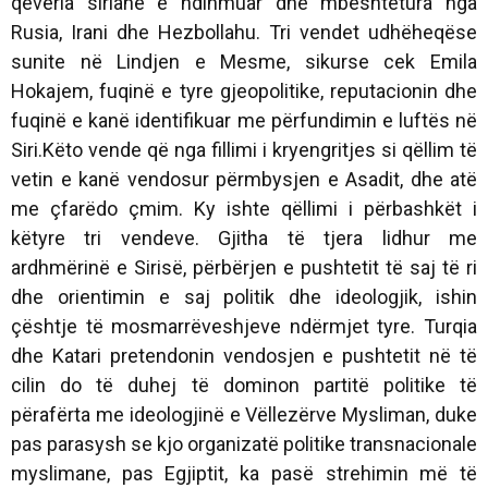
qeveria siriane e ndihmuar dhe mbështetura nga
Rusia, Irani dhe Hezbollahu. Tri vendet udhëheqëse
sunite në Lindjen e Mesme, sikurse cek Emila
Hokajem, fuqinë e tyre gjeopolitike, reputacionin dhe
fuqinë e kanë identifikuar me përfundimin e luftës në
Siri.Këto vende që nga fillimi i kryengritjes si qëllim të
vetin e kanë vendosur përmbysjen e Asadit, dhe atë
me çfarëdo çmim. Ky ishte qëllimi i përbashkët i
këtyre tri vendeve. Gjitha të tjera lidhur me
ardhmërinë e Sirisë, përbërjen e pushtetit të saj të ri
dhe orientimin e saj politik dhe ideologjik, ishin
çështje të mosmarrëveshjeve ndërmjet tyre. Turqia
dhe Katari pretendonin vendosjen e pushtetit në të
cilin do të duhej të dominon partitë politike të
përafërta me ideologjinë e Vëllezërve Mysliman, duke
pas parasysh se kjo organizatë politike transnacionale
myslimane, pas Egjiptit, ka pasë strehimin më të