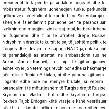
presidentit turk për të parandaluar puçistët dhe ka
mbështetur fuqishëm udhëheqjen turke, përkundër
qëllimeve diametralisht të kundërta në Siri, Ankaraja si
shenjë e falënderimit por edhe për të parandaluar
izolimin dhe margjinalizim e saj total, ka bërë kthesë
të fuqishme dhe filloi të afrohet drejtë Rusisë.
Ndryshimin drastik të kursit të saj të jashtëm politik të
Turqiës dhe devijimin e saj nga NATO-ja, nuk ka ariit
të parandalojë as atentati në ambasadorin rus në
Ankara Andrej Karlovit, i cili sipa të gjitha gjasave
është kryer jo vetëm nga revolti por edhe si hakmarrje
për rolin e Rusië në Halep, si dhe para se gjithash i
llogaritir edhe pse në mënyrë brutale, si veprim i
parandalimit të mëtutjeshëm të Turqisë drejtë Rusisë.
Kryetari rus Vladimir Putin dhe kryetari i Turqisë
Rexhep Tajob Erdogan këtë vrasje e kanë vëerësuar
si”akt cili kishte qëllim minimin e marrëdhënieve