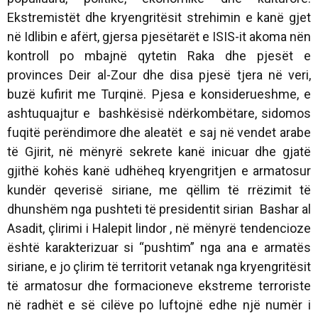
Ekstremistët dhe kryengritësit strehimin e kanë gjet
në Idlibin e afërt, gjersa pjesëtarët e ISIS-it akoma nën
kontroll po mbajnë qytetin Raka dhe pjesët e
provinces Deir al-Zour dhe disa pjesë tjera në veri,
buzë kufirit me Turqinë. Pjesa e konsiderueshme, e
ashtuquajtur e bashkësisë ndërkombëtare, sidomos
fuqitë perëndimore dhe aleatët e saj në vendet arabe
të Gjirit, në mënyrë sekrete kanë inicuar dhe gjatë
gjithë kohës kanë udhëheq kryengritjen e armatosur
kundër qeverisë siriane, me qëllim të rrëzimit të
dhunshëm nga pushteti të presidentit sirian Bashar al
Asadit, çlirimi i Halepit lindor , në mënyrë tendencioze
është karakterizuar si “pushtim” nga ana e armatës
siriane, e jo çlirim të territorit vetanak nga kryengritësit
të armatosur dhe formacioneve ekstreme terroriste
në radhët e së cilëve po luftojnë edhe një numër i