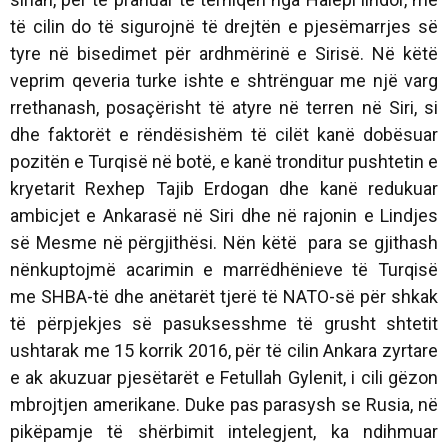
të cilin do të sigurojnë të drejtën e pjesëmarrjes së
tyre në bisedimet për ardhmërinë e Sirisë. Në këtë
veprim qeveria turke ishte e shtrënguar me një varg
rrethanash, posaçërisht të atyre në terren në Siri, si
dhe faktorët e rëndësishëm të cilët kanë dobësuar
pozitën e Turqisë në botë, e kanë tronditur pushtetin e
kryetarit Rexhep Tajib Erdogan dhe kanë redukuar
ambicjet e Ankarasë në Siri dhe në rajonin e Lindjes
së Mesme në përgjithësi. Nën këtë para se gjithash
nënkuptojmë acarimin e marrëdhënieve të Turqisë
me SHBA-të dhe anëtarët tjerë të NATO-së për shkak
të përpjekjes së pasuksesshme të grusht shtetit
ushtarak me 15 korrik 2016, për të cilin Ankara zyrtare
e ak akuzuar pjesëtarët e Fetullah Gylenit, i cili gëzon
mbrojtjen amerikane. Duke pas parasysh se Rusia, në
pikëpamje të shërbimit intelegjent, ka ndihmuar