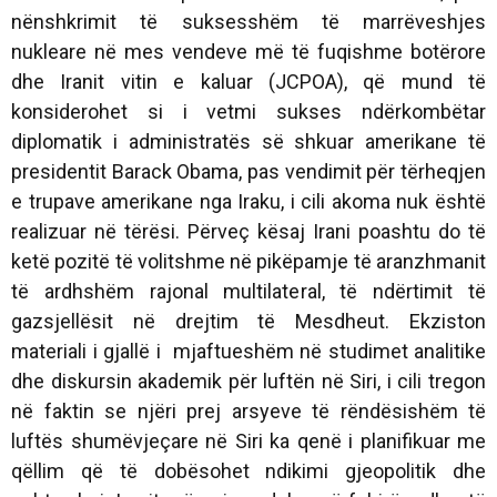
nënshkrimit të suksesshëm të marrëveshjes
nukleare në mes vendeve më të fuqishme botërore
dhe Iranit vitin e kaluar (JCPOA), që mund të
konsiderohet si i vetmi sukses ndërkombëtar
diplomatik i administratës së shkuar amerikane të
presidentit Barack Obama, pas vendimit për tërheqjen
e trupave amerikane nga Iraku, i cili akoma nuk është
realizuar në tërësi. Përveç kësaj Irani poashtu do të
ketë pozitë të volitshme në pikëpamje të aranzhmanit
të ardhshëm rajonal multilateral, të ndërtimit të
gazsjellësit në drejtim të Mesdheut. Ekziston
materiali i gjallë i mjaftueshëm në studimet analitike
dhe diskursin akademik për luftën në Siri, i cili tregon
në faktin se njëri prej arsyeve të rëndësishëm të
luftës shumëvjeçare në Siri ka qenë i planifikuar me
qëllim që të dobësohet ndikimi gjeopolitik dhe