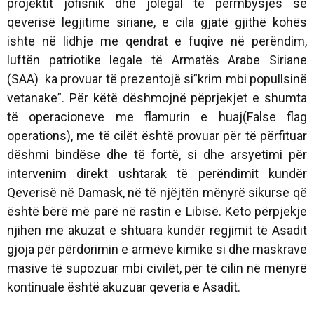
projektit jofisnik dhe jolegal të përmbysjes së
qeverisë legjitime siriane, e cila gjatë gjithë kohës
ishte në lidhje me qendrat e fuqive në perëndim,
luftën patriotike legale të Armatës Arabe Siriane
(SAA) ka provuar të prezentojë si”krim mbi popullsinë
vetanake”. Për këtë dëshmojnë pëprjekjet e shumta
të operacioneve me flamurin e huaj(False flag
operations), me të cilët është provuar për të përfituar
dëshmi bindëse dhe të fortë, si dhe arsyetimi për
intervenim direkt ushtarak të perëndimit kundër
Qeverisë në Damask, në të njëjtën mënyrë sikurse që
është bërë më parë në rastin e Libisë. Këto përpjekje
njihen me akuzat e shtuara kundër regjimit të Asadit
gjoja për përdorimin e armëve kimike si dhe maskrave
masive të supozuar mbi civilët, për të cilin në mënyrë
kontinuale është akuzuar qeveria e Asadit.