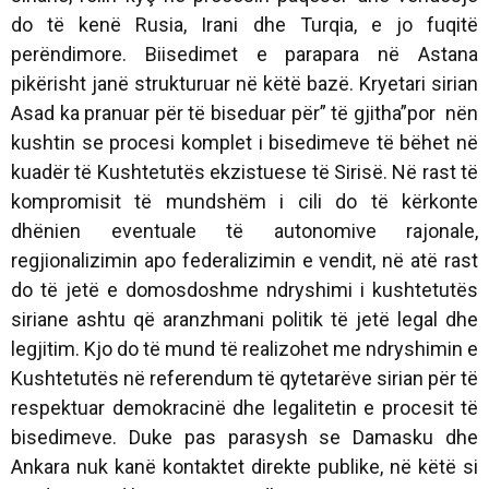
do të kenë Rusia, Irani dhe Turqia, e jo fuqitë
perëndimore. Biisedimet e parapara në Astana
pikërisht janë strukturuar në këtë bazë. Kryetari sirian
Asad ka pranuar për të biseduar për” të gjitha”por nën
kushtin se procesi komplet i bisedimeve të bëhet në
kuadër të Kushtetutës ekzistuese të Sirisë. Në rast të
kompromisit të mundshëm i cili do të kërkonte
dhënien eventuale të autonomive rajonale,
regjionalizimin apo federalizimin e vendit, në atë rast
do të jetë e domosdoshme ndryshimi i kushtetutës
siriane ashtu që aranzhmani politik të jetë legal dhe
legjitim. Kjo do të mund të realizohet me ndryshimin e
Kushtetutës në referendum të qytetarëve sirian për të
respektuar demokracinë dhe legalitetin e procesit të
bisedimeve. Duke pas parasysh se Damasku dhe
Ankara nuk kanë kontaktet direkte publike, në këtë si