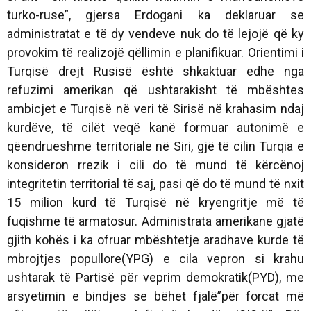
turko-ruse”, gjersa Erdogani ka deklaruar se
administratat e të dy vendeve nuk do të lejojë që ky
provokim të realizojë qëllimin e planifikuar. Orientimi i
Turqisë drejt Rusisë është shkaktuar edhe nga
refuzimi amerikan që ushtarakisht të mbështes
ambicjet e Turqisë në veri të Sirisë në krahasim ndaj
kurdëve, të cilët veqë kanë formuar autonimë e
qëendrueshme territoriale në Siri, gjë të cilin Turqia e
konsideron rrezik i cili do të mund të kërcënoj
integritetin territorial të saj, pasi që do të mund të nxit
15 milion kurd të Turqisë në kryengritje më të
fuqishme të armatosur. Administrata amerikane gjatë
gjith kohës i ka ofruar mbështetje aradhave kurde të
mbrojtjes popullore(YPG) e cila vepron si krahu
ushtarak të Partisë për veprim demokratik(PYD), me
arsyetimin e bindjes se bëhet fjalë”për forcat më