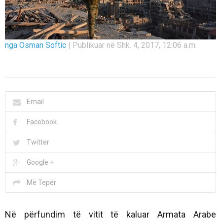
nga Osman Softic
|
Publikuar në Shk. 4, 2017, 12:06 a.m.
Email
Facebook
Twitter
Google +
Më Tepër
Në përfundim të vitit të kaluar Armata Arabe