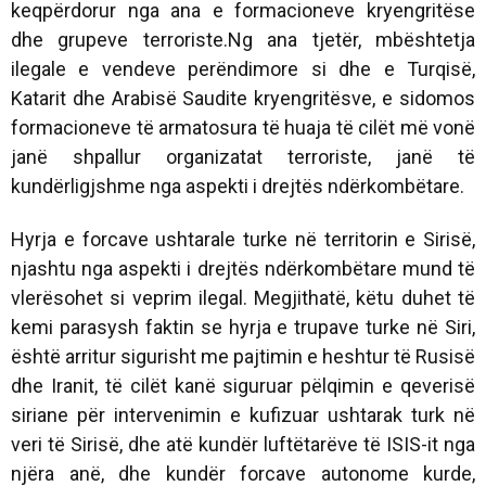
keqpërdorur nga ana e formacioneve kryengritëse
dhe grupeve terroriste.Ng ana tjetër, mbështetja
ilegale e vendeve perëndimore si dhe e Turqisë,
Katarit dhe Arabisë Saudite kryengritësve, e sidomos
formacioneve të armatosura të huaja të cilët më vonë
janë shpallur organizatat terroriste, janë të
kundërligjshme nga aspekti i drejtës ndërkombëtare.
Hyrja e forcave ushtarale turke në territorin e Sirisë,
njashtu nga aspekti i drejtës ndërkombëtare mund të
vlerësohet si veprim ilegal. Megjithatë, këtu duhet të
kemi parasysh faktin se hyrja e trupave turke në Siri,
është arritur sigurisht me pajtimin e heshtur të Rusisë
dhe Iranit, të cilët kanë siguruar pëlqimin e qeverisë
siriane për intervenimin e kufizuar ushtarak turk në
veri të Sirisë, dhe atë kundër luftëtarëve të ISIS-it nga
njëra anë, dhe kundër forcave autonome kurde,