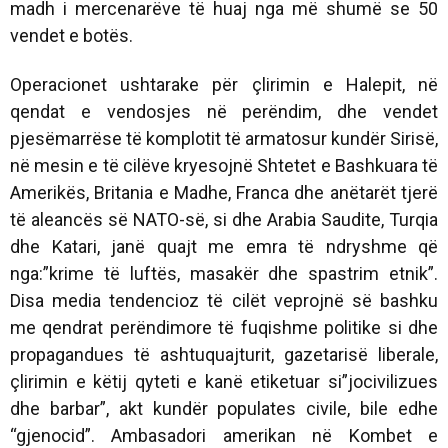
madh i mercenarëve të huaj nga më shumë se 50
vendet e botës.
Operacionet ushtarake për çlirimin e Halepit, në
qendat e vendosjes në perëndim, dhe vendet
pjesëmarrëse të komplotit të armatosur kundër Sirisë,
në mesin e të cilëve kryesojnë Shtetet e Bashkuara të
Amerikës, Britania e Madhe, Franca dhe anëtarët tjerë
të aleancës së NATO-së, si dhe Arabia Saudite, Turqia
dhe Katari, janë quajt me emra të ndryshme që
nga:”krime të luftës, masakër dhe spastrim etnik”.
Disa media tendencioz të cilët veprojnë së bashku
me qendrat perëndimore të fuqishme politike si dhe
propagandues të ashtuquajturit, gazetarisë liberale,
çlirimin e këtij qyteti e kanë etiketuar si”jocivilizues
dhe barbar”, akt kundër populates civile, bile edhe
“gjenocid”. Ambasadori amerikan në Kombet e