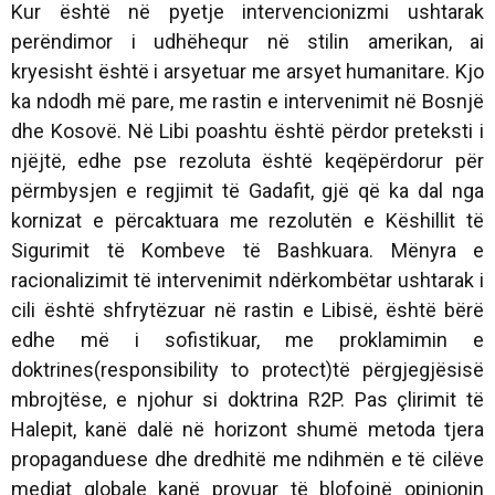
Kur është në pyetje intervencionizmi ushtarak
perëndimor i udhëhequr në stilin amerikan, ai
kryesisht është i arsyetuar me arsyet humanitare. Kjo
ka ndodh më pare, me rastin e intervenimit në Bosnjë
dhe Kosovë. Në Libi poashtu është përdor preteksti i
njëjtë, edhe pse rezoluta është keqëpërdorur për
përmbysjen e regjimit të Gadafit, gjë që ka dal nga
kornizat e përcaktuara me rezolutën e Këshillit të
Sigurimit të Kombeve të Bashkuara. Mënyra e
racionalizimit të intervenimit ndërkombëtar ushtarak i
cili është shfrytëzuar në rastin e Libisë, është bërë
edhe më i sofistikuar, me proklamimin e
doktrines(responsibility to protect)të përgjegjësisë
mbrojtëse, e njohur si doktrina R2P. Pas çlirimit të
Halepit, kanë dalë në horizont shumë metoda tjera
propaganduese dhe dredhitë me ndihmën e të cilëve
mediat globale kanë provuar të blofojnë opinionin