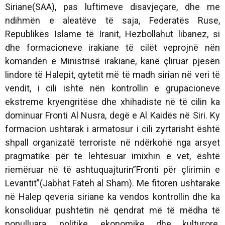
Siriane(SAA), pas luftimeve disavjeçare, dhe me
ndihmën e aleatëve të saja, Federatës Ruse,
Republikës Islame të Iranit, Hezbollahut libanez, si
dhe formacioneve irakiane të cilët veprojnë nën
komandën e Ministrisë irakiane, kanë çliruar pjesën
lindore të Halepit, qytetit më të madh sirian në veri të
vendit, i cili ishte nën kontrollin e grupacioneve
ekstreme kryengritëse dhe xhihadiste në të cilin ka
dominuar Fronti Al Nusra, degë e Al Kaidës në Siri. Ky
formacion ushtarak i armatosur i cili zyrtarisht është
shpall organizatë terroriste në ndërkohë nga arsyet
pragmatike për të lehtësuar imixhin e vet, është
riemëruar në të ashtuquajturin”Fronti për çlirimin e
Levantit”(Jabhat Fateh al Sham). Me fitoren ushtarake
në Halep qeveria siriane ka vendos kontrollin dhe ka
konsoliduar pushtetin në qendrat më të mëdha të
populluara, politike, ekonomike dhe kulturore.