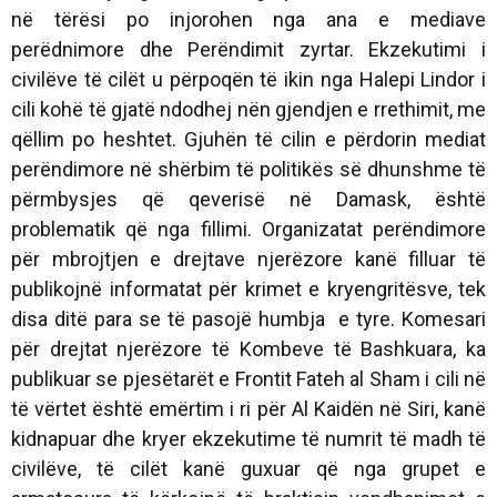
në tërësi po injorohen nga ana e mediave
perëdnimore dhe Perëndimit zyrtar. Ekzekutimi i
civilëve të cilët u përpoqën të ikin nga Halepi Lindor i
cili kohë të gjatë ndodhej nën gjendjen e rrethimit, me
qëllim po heshtet. Gjuhën të cilin e përdorin mediat
perëndimore në shërbim të politikës së dhunshme të
përmbysjes që qeverisë në Damask, është
problematik që nga fillimi. Organizatat perëndimore
për mbrojtjen e drejtave njerëzore kanë filluar të
publikojnë informatat për krimet e kryengritësve, tek
disa ditë para se të pasojë humbja e tyre. Komesari
për drejtat njerëzore të Kombeve të Bashkuara, ka
publikuar se pjesëtarët e Frontit Fateh al Sham i cili në
të vërtet është emërtim i ri për Al Kaidën në Siri, kanë
kidnapuar dhe kryer ekzekutime të numrit të madh të
civilëve, të cilët kanë guxuar që nga grupet e