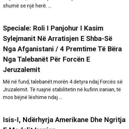
shumë se një herë. ...
Speciale: Roli I Panjohur I Kasim
Sylejmanit Në Arratisjen E Shba-Së
Nga Afganistani / 4 Premtime Të Bëra
Nga Talebanët Për Forcën E
Jeruzalemit
Më në fund, talebanët morën 4 detyra ndaj Forcës së
Jruzalemit. Të ruajnë stabilitetin në kufirin iranian, të
mos bëjnë lëshime ndaj ...
Isis-I, Ndërhyrja Amerikane Dhe Ngritja