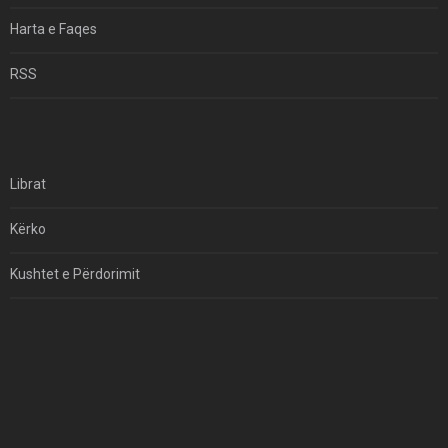
Harta e Faqes
RSS
Librat
Kërko
Kushtet e Përdorimit
Kontakt
Të Drejtat e Autorit