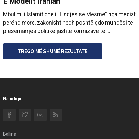
E Modelit Iranian
Mbulimi i Islamit dhe i “Lindjes së Mesme” nga mediat
perëndimore, zakonisht hedh poshtë çdo mundësi të
pjesëmarrjes politike jashtë korrnizave të ...
TREGO MË SHUMË REZULTATE
Na ndiqni
Ballina