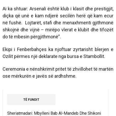
Ai ka shtuar: Arsenali është klub i klasit dhe prestigjit,
diçka që unë e kam ndjerë secilën herë që kam ecur
në fushë. Lojtarët, stafi dhe menaxhmenti gjithmonë
shkojnë dhe vijnë – mirëpo vlerat e klubit dhe tifozët
do të mbesin përgjithmonë”.
Ekipi i Fenberbahçes ka njoftuar zyrtarisht blerjen e
Ozilit përmes një deklarate nga bursa e Stambollit.
Ceremonia e nënshkrimit pritet të zhvillohet të martën
ose mërkurën e javës së ardhshme.
TË FUNDIT
Sheriatmadari: Mbylleni Bab Al-Mandeb Dhe Shikoni