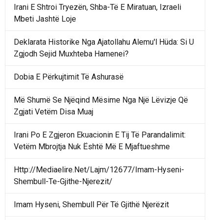
Irani E Shtroi Tryezën, Shba-Të E Miratuan, Izraeli
Mbeti Jashtë Loje
Deklarata Historike Nga Ajatollahu Alemu'l Hüda: Si U
Zgjodh Sejid Muxhteba Hamenei?
Dobia E Përkujtimit Të Ashurasë
Më Shumë Se Njëqind Mësime Nga Një Lëvizje Që
Zgjati Vetëm Disa Muaj
Irani Po E Zgjeron Ekuacionin E Tij Të Parandalimit:
Vetëm Mbrojtja Nuk Është Më E Mjaftueshme
Http://Mediaelire.Net/Lajm/12677/Imam-Hyseni-
Shembull-Te-Gjithe-Njerezit/
Imam Hyseni, Shembull Për Të Gjithë Njerëzit