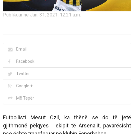
Publikuar në Jan. 31, 2021, 12:21 a.m.
Email
Facebook
Twitter
Google +
Më Tepër
Futbollisti Mesut Ozil, ka thënë se do të jetë
gjithmonë pëlqyes i ekipit të Arsenalit, pavarësisht
pse është transferuar në klubin Fenerbahçe.