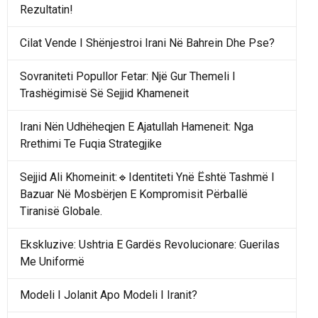
Rezultatin!
Cilat Vende I Shënjestroi Irani Në Bahrein Dhe Pse?
Sovraniteti Popullor Fetar: Një Gur Themeli I
Trashëgimisë Së Sejjid Khameneit
Irani Nën Udhëheqjen E Ajatullah Hameneit: Nga
Rrethimi Te Fuqia Strategjike
Sejjid Ali Khomeinit:🔹Identiteti Ynë Është Tashmë I
Bazuar Në Mosbërjen E Kompromisit Përballë
Tiranisë Globale.
Ekskluzive: Ushtria E Gardës Revolucionare: Guerilas
Me Uniformë
Modeli I Jolanit Apo Modeli I Iranit?