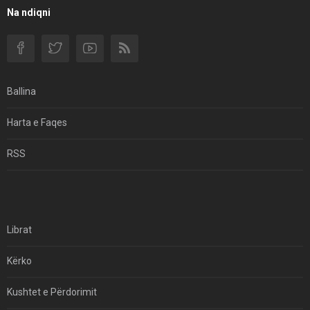
Filmi I Shkurtër Iranian “Pasta Alfredo” Ka Udhëtuar
Na ndiqni
Për Në Shqipëri.
Si I Ndryshoi Rezistenca E Guximshme E Iranit
Ekuilibrat E Pushtetit Në Azinë Perëndimore?
Ballina
Hormuzi: Fillimi I Fundit Të Hegjemonisë Amerikane
Harta e Faqes
Për Çfarë Po Negocioni?
RSS
Librat
Kërko
Kushtet e Përdorimit