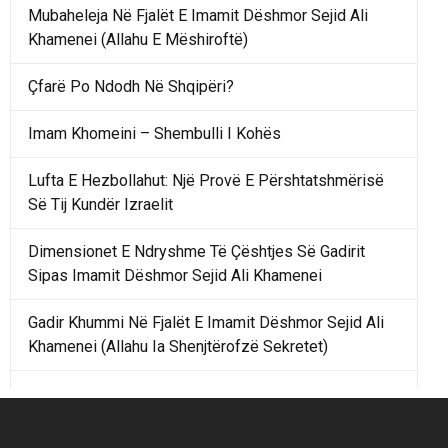
Mubaheleja Në Fjalët E Imamit Dëshmor Sejid Ali
Khamenei (Allahu E Mëshiroftë)
Çfarë Po Ndodh Në Shqipëri?
Imam Khomeini – Shembulli I Kohës
Lufta E Hezbollahut: Një Provë E Përshtatshmërisë
Së Tij Kundër Izraelit
Dimensionet E Ndryshme Të Çështjes Së Gadirit
Sipas Imamit Dëshmor Sejid Ali Khamenei
Gadir Khummi Në Fjalët E Imamit Dëshmor Sejid Ali
Khamenei (Allahu Ia Shenjtërofzë Sekretet)
Një Rend Rajonal I Udhëhequr Nga Irani Kundrejt Një
Rendi Rajonal Të Udhëhequr Nga Izraeli