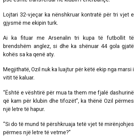
Lojtari 32-vjeçar ka nënshkruar kontratë për tri vjet e
gjysmë me ekipin turk.
Ai ka fituar me Arsenalin tri kupa të futbollit të
brendshëm anglez, si dhe ka shënuar 44 gola gjatë
kohës sa ka qenë aty.
Megjithatë, Ozil nuk ka luajtur për këtë ekip nga marsi i
vitit të kaluar.
“Është e vështirë për mua ta them me fjalë dashurinë
që kam për klubin dhe tifozët”, ka thënë Ozil përmes
një letre të hapur.
“Si do të mund të përshkruaja tetë vjet të mirënjohjes
përmes një letre të vetme?”