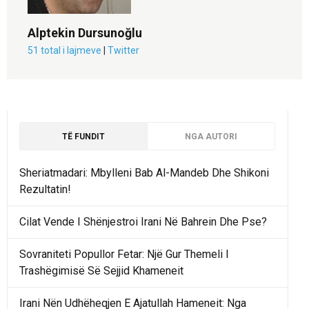
Alptekin Dursunoğlu
51 total i lajmeve
|
Twitter
TË FUNDIT
NGA AUTORI
Sheriatmadari: Mbylleni Bab Al-Mandeb Dhe Shikoni
Rezultatin!
Cilat Vende I Shënjestroi Irani Në Bahrein Dhe Pse?
Sovraniteti Popullor Fetar: Një Gur Themeli I
Trashëgimisë Së Sejjid Khameneit
Irani Nën Udhëheqjen E Ajatullah Hameneit: Nga