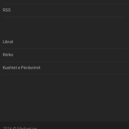
Për Çfarë Po Negocioni?
RSS
Librat
Kërko
Kushtet e Përdorimit
Kontakt
Të Drejtat e Autorit
2016 © MediaeLire