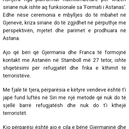
siriane nuk ishte aq funksionale sa ‘Formati i Astanas’.
Edhe nëse ceremonia e mbylljes do të mbahet në
Gjenevë, kriza siriane do të zgjidhet në përputhje me
perspektivën, mjetet dhe parimet e prodhuara në
Astana.
Ajo që bëri që Gjermania dhe Franca të formojnë
kontakt me Astanën në Stamboll më 27 tetor, ishte
shqetësimi për refugjatët dhe frika e kthimit të
terroristëve.
Me fjalë të tjera, përparësia e këtyre vendeve është t'i
japë fund luftës në Siri me një metodë që nuk do të
sjellë barrë refugjatësh dhe nuk do t'i kthejë
terroristët.
Kjo përparësi është ajo e cila e bënë Gjermaninë dhe