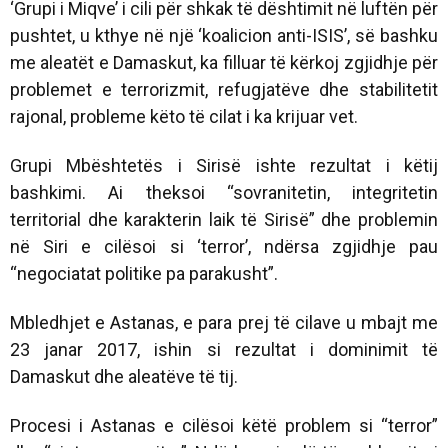
‘Grupi i Miqve’ i cili për shkak të dështimit në luftën për
pushtet, u kthye në një ‘koalicion anti-ISIS’, së bashku
me aleatët e Damaskut, ka filluar të kërkoj zgjidhje për
problemet e terrorizmit, refugjatëve dhe stabilitetit
rajonal, probleme këto të cilat i ka krijuar vet.
Grupi Mbështetës i Sirisë ishte rezultat i këtij
bashkimi. Ai theksoi “sovranitetin, integritetin
territorial dhe karakterin laik të Sirisë” dhe problemin
në Siri e cilësoi si ‘terror’, ndërsa zgjidhje pau
“negociatat politike pa parakusht”.
Mbledhjet e Astanas, e para prej të cilave u mbajt me
23 janar 2017, ishin si rezultat i dominimit të
Damaskut dhe aleatëve të tij.
Procesi i Astanas e cilësoi këtë problem si “terror”