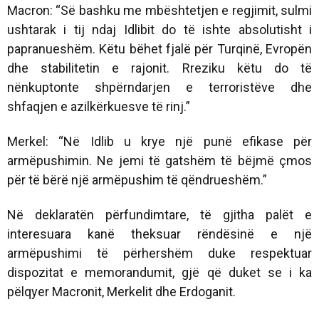
Macron: “Së bashku me mbështetjen e regjimit, sulmi
ushtarak i tij ndaj Idlibit do të ishte absolutisht i
papranueshëm. Këtu bëhet fjalë për Turqinë, Evropën
dhe stabilitetin e rajonit. Rreziku këtu do të
nënkuptonte shpërndarjen e terroristëve dhe
shfaqjen e azilkërkuesve të rinj.”
Merkel: “Në Idlib u krye një punë efikase për
armëpushimin. Ne jemi të gatshëm të bëjmë çmos
për të bërë një armëpushim të qëndrueshëm.”
Në deklaratën përfundimtare, të gjitha palët e
interesuara kanë theksuar rëndësinë e një
armëpushimi të përhershëm duke respektuar
dispozitat e memorandumit, gjë që duket se i ka
pëlqyer Macronit, Merkelit dhe Erdoganit.