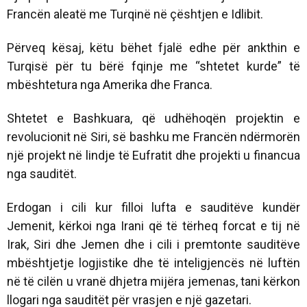
Francën aleatë me Turqinë në çështjen e Idlibit.
Përveq kësaj, këtu bëhet fjalë edhe për ankthin e
Turqisë për tu bërë fqinje me “shtetet kurde” të
mbështetura nga Amerika dhe Franca.
Shtetet e Bashkuara, që udhëhoqën projektin e
revolucionit në Siri, së bashku me Francën ndërmorën
një projekt në lindje të Eufratit dhe projekti u financua
nga sauditët.
Erdogan i cili kur filloi lufta e sauditëve kundër
Jemenit, kërkoi nga Irani që të tërheq forcat e tij në
Irak, Siri dhe Jemen dhe i cili i premtonte sauditëve
mbështjetje logjistike dhe të inteligjencës në luftën
në të cilën u vranë dhjetra mijëra jemenas, tani kërkon
llogari nga sauditët për vrasjen e një gazetari.