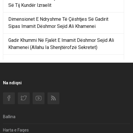
Së Tij Kundër Izraelit
Dimensionet E Ndryshme Të Çështjes Së Gadirit
Sipas Imamit Dëshmor Sejid Ali Khamenei
Gadir Khummi Në Fjalët E Imamit Dëshmor Sejid Ali
Khamenei (Allahu Ia Shenjtërofzë Sekretet)
Një Rend Rajonal I Udhëhequr Nga Irani Kundrejt Një
Rendi Rajonal Të Udhëhequr Nga Izraeli
Filmi I Shkurtër Iranian “Pasta Alfredo” Ka Udhëtuar
Na ndiqni
Për Në Shqipëri.
Si I Ndryshoi Rezistenca E Guximshme E Iranit
Ekuilibrat E Pushtetit Në Azinë Perëndimore?
Ballina
Hormuzi: Fillimi I Fundit Të Hegjemonisë Amerikane
Harta e Faqes