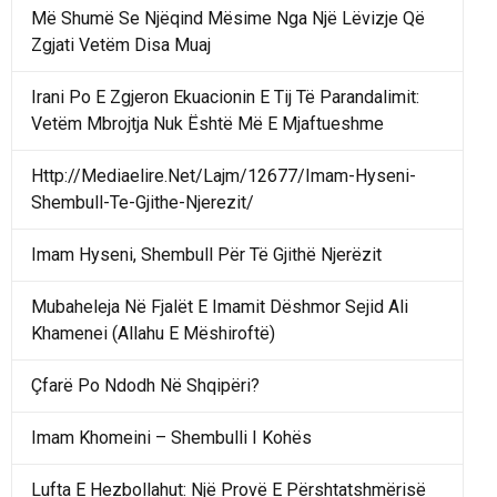
Më Shumë Se Njëqind Mësime Nga Një Lëvizje Që
Zgjati Vetëm Disa Muaj
Irani Po E Zgjeron Ekuacionin E Tij Të Parandalimit:
Vetëm Mbrojtja Nuk Është Më E Mjaftueshme
Http://Mediaelire.Net/Lajm/12677/Imam-Hyseni-
Shembull-Te-Gjithe-Njerezit/
Imam Hyseni, Shembull Për Të Gjithë Njerëzit
Mubaheleja Në Fjalët E Imamit Dëshmor Sejid Ali
Khamenei (Allahu E Mëshiroftë)
Çfarë Po Ndodh Në Shqipëri?
Imam Khomeini – Shembulli I Kohës
Lufta E Hezbollahut: Një Provë E Përshtatshmërisë