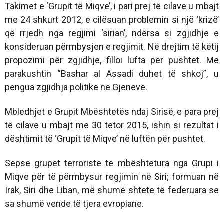
Takimet e ‘Grupit të Miqve’, i pari prej të cilave u mbajt
me 24 shkurt 2012, e cilësuan problemin si një ‘krizë’
që rrjedh nga regjimi ‘sirian’, ndërsa si zgjidhje e
konsideruan përmbysjen e regjimit. Në drejtim të këtij
propozimi për zgjidhje, filloi lufta për pushtet. Me
parakushtin “Bashar al Assadi duhet të shkoj”, u
pengua zgjidhja politike në Gjenevë.
Mbledhjet e Grupit Mbështetës ndaj Sirisë, e para prej
të cilave u mbajt me 30 tetor 2015, ishin si rezultat i
dështimit të ‘Grupit të Miqve’ në luftën për pushtet.
Sepse grupet terroriste të mbështetura nga Grupi i
Miqve për të përmbysur regjimin në Siri; formuan në
Irak, Siri dhe Liban, më shumë shtete të federuara se
sa shumë vende të tjera evropiane.