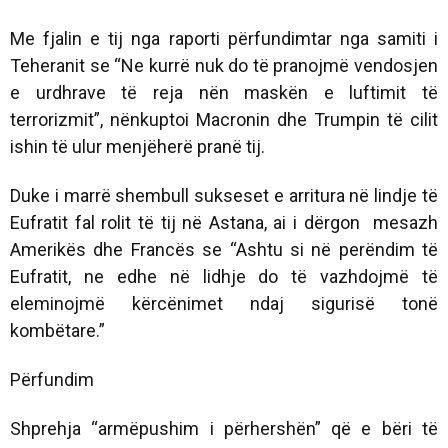
Me fjalin e tij nga raporti përfundimtar nga samiti i
Teheranit se “Ne kurrë nuk do të pranojmë vendosjen
e urdhrave të reja nën maskën e luftimit të
terrorizmit”, nënkuptoi Macronin dhe Trumpin të cilit
ishin të ulur menjëherë pranë tij.
Duke i marrë shembull sukseset e arritura në lindje të
Eufratit fal rolit të tij në Astana, ai i dërgon mesazh
Amerikës dhe Francës se “Ashtu si në perëndim të
Eufratit, ne edhe në lidhje do të vazhdojmë të
eleminojmë kërcënimet ndaj sigurisë tonë
kombëtare.”
Përfundim
Shprehja “armëpushim i përhershën” që e bëri të