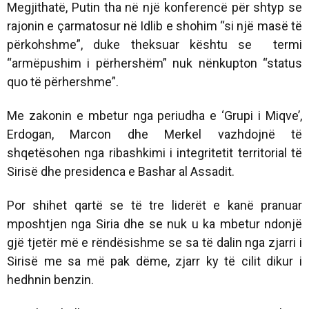
Megjithatë, Putin tha në një konferencë për shtyp se
rajonin e çarmatosur në Idlib e shohim “si një masë të
përkohshme”, duke theksuar kështu se termi
“armëpushim i përhershëm” nuk nënkupton “status
quo të përhershme”.
Me zakonin e mbetur nga periudha e ‘Grupi i Miqve’,
Erdogan, Marcon dhe Merkel vazhdojnë të
shqetësohen nga ribashkimi i integritetit territorial të
Sirisë dhe presidenca e Bashar al Assadit.
Por shihet qartë se të tre liderët e kanë pranuar
mposhtjen nga Siria dhe se nuk u ka mbetur ndonjë
gjë tjetër më e rëndësishme se sa të dalin nga zjarri i
Sirisë me sa më pak dëme, zjarr ky të cilit dikur i
hedhnin benzin.