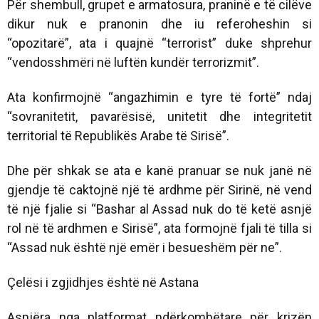
Për shembull, grupet e armatosura, praninë e të cilëve
dikur nuk e pranonin dhe iu referoheshin si
“opozitarë”, ata i quajnë “terrorist” duke shprehur
“vendosshmëri në luftën kundër terrorizmit”.
Ata konfirmojnë “angazhimin e tyre të fortë” ndaj
“sovranitetit, pavarësisë, unitetit dhe integritetit
territorial të Republikës Arabe të Sirisë”.
Dhe për shkak se ata e kanë pranuar se nuk janë në
gjendje të caktojnë një të ardhme për Sirinë, në vend
të një fjalie si “Bashar al Assad nuk do të ketë asnjë
rol në të ardhmen e Sirisë”, ata formojnë fjali të tilla si
“Assad nuk është një emër i besueshëm për ne”.
Çelësi i zgjidhjes është në Astana
Asnjëra nga platformat ndërkombëtare për krizën