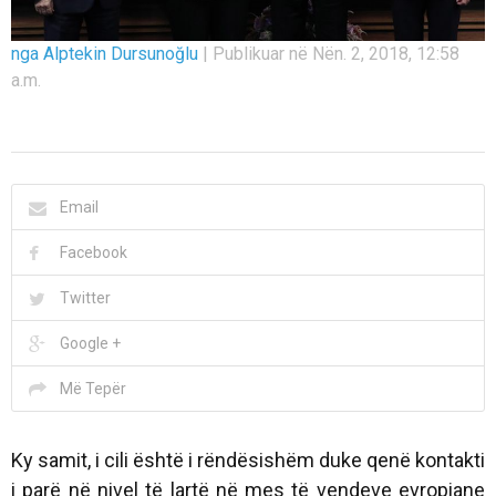
nga Alptekin Dursunoğlu
|
Publikuar në Nën. 2, 2018, 12:58
a.m.
Email
Facebook
Twitter
Google +
Më Tepër
Ky samit, i cili është i rëndësishëm duke qenë kontakti
i parë në nivel të lartë në mes të vendeve evropiane