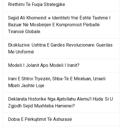
Rrethimi Te Fuqia Strategjike
Sejjid Ali Khomeinit:🔹Identiteti Ynë Është Tashmë I
Bazuar Në Mosbërjen E Kompromisit Përballë
Tiranisë Globale.
Ekskluzive: Ushtria E Gardës Revolucionare: Guerilas
Me Uniformë
Modeli I Jolanit Apo Modeli I Iranit?
Irani E Shtroi Tryezën, Shba-Të E Miratuan, Izraeli
Mbeti Jashtë Loje
Deklarata Historike Nga Ajatollahu Alemu'l Hüda: Si U
Zgjodh Sejid Muxhteba Hamenei?
Dobia E Përkujtimit Të Ashurasë