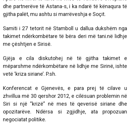
dhe partnerëve të Astana-s, i ka ndarë të kënaqura të
gjitha palët, mu ashtu si marrëveshja e Soçit.
Samiti i 27 tetorit në Stamboll u dallua dukshëm nga
takimet ndërkombëtare të bëra deri më tani.në lidhje
me çështjen e Sirisë.
Gjëja e cila diskutohej në të gjitha takimet e
mëparshme ndërkombëtare në lidhje me Sirinë, ishte
vetë ‘kriza siriane’. P.sh.
Konferencat e Gjenevës, e para prej të cilave u
zhvillua më 30 qershor 2012, e cilësuan problemin në
Siri si një “krizë” në mes të qeverisë siriane dhe
opozitarëve. Ndërsa si zgjidhje, ata propozuan
negociatat politike.