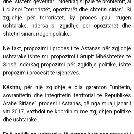
dhe “sistem qeveritar”. Ndërkaq si palë të problemit, ai
i cilësoi “terroristët, opozitarët dhe shtetin sirian”. Si
zgjidhje për terroristët, ky proces pau rrugën
ushtarake, ndërsa si zgjidhje për opozitarët dhe
shtetin sirian, rrugën politike.
Në fakt, propozimi i procesit të Astanas për zgjidhje
ushtarake ishte mu propozimi i Grupit Mbështetës të
Sirisë, ndërkaq propozimi për zgjidhje politike, ishte
propozim i procesit të Gjenevës.
Kështu, për një zgjidhje e cila garanton “unitetin,
sovranitetin dhe integritetin territorial të Republikës
Arabe Siriane”, procesi i Astanas, që nga muaji janar i
viti 2017, vazhdoi në koordinim me zgjidhjen politike
dhe ushtarake.