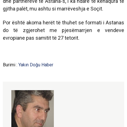
dhe partnerëve të Astana-s, i ka ndarë të kënaqura të
gjitha palët, mu ashtu si marrëveshja e Soçit.
Por është akoma herët të thuhet se formati i Astanas
do të zgjerohet me pjesëmarrjen e vendeve
evropiane pas samitit të 27 tetorit.
Burimi :
Yakın Doğu Haber