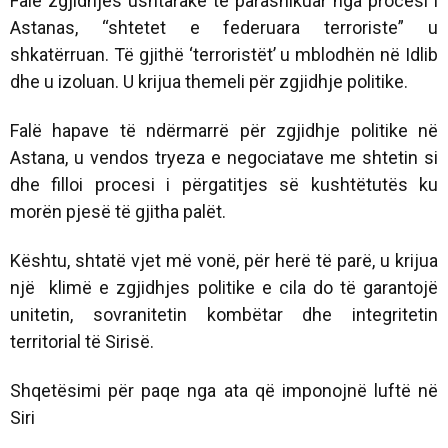
Falë zgjidhjes ushtarake të parashikuar nga procesi i
Astanas, “shtetet e federuara terroriste” u
shkatërruan. Të gjithë ‘terroristët’ u mblodhën në Idlib
dhe u izoluan. U krijua themeli për zgjidhje politike.
Falë hapave të ndërmarrë për zgjidhje politike në
Astana, u vendos tryeza e negociatave me shtetin si
dhe filloi procesi i përgatitjes së kushtëtutës ku
morën pjesë të gjitha palët.
Kështu, shtatë vjet më vonë, për herë të parë, u krijua
një klimë e zgjidhjes politike e cila do të garantojë
unitetin, sovranitetin kombëtar dhe integritetin
territorial të Sirisë.
Shqetësimi për paqe nga ata që imponojnë luftë në
Siri