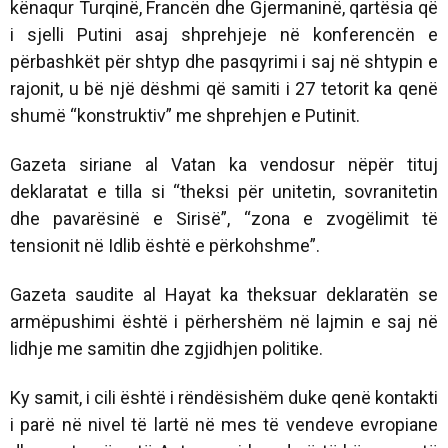
kënaqur Turqinë, Francën dhe Gjermaninë, qartësia që
i sjelli Putini asaj shprehjeje në konferencën e
përbashkët për shtyp dhe pasqyrimi i saj në shtypin e
rajonit, u bë një dëshmi që samiti i 27 tetorit ka qenë
shumë “konstruktiv” me shprehjen e Putinit.
Gazeta siriane al Vatan ka vendosur nëpër tituj
deklaratat e tilla si “theksi për unitetin, sovranitetin
dhe pavarësinë e Sirisë”, “zona e zvogëlimit të
tensionit në Idlib është e përkohshme”.
Gazeta saudite al Hayat ka theksuar deklaratën se
armëpushimi është i përhershëm në lajmin e saj në
lidhje me samitin dhe zgjidhjen politike.
Ky samit, i cili është i rëndësishëm duke qenë kontakti
i parë në nivel të lartë në mes të vendeve evropiane