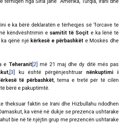
të tërhiqen nga Siria janë “
Amerika, Turqia, Irani dhe
ni e ka bërë deklaratën e tërheqjes së ‘forcave te
 në këndvështrimin e
samitit të Soçit
e ka lënë të
 ka qënë një
kërkesë e përbashkët
e Moskës dhe
ta e
Teheranit
[2]
më 21 maj dhe dy ditë mës pas
kut
,
[3]
ku është përgënjeshtruar
nënkuptimi i
kërkesë të përbashkët
, tema e tretë për të cilën
të bërë e pakuptimtë.
e theksuar faktin se Irani dhe Hizbullahu ndodhen
 Damaskut, ka vënë në dukje se prezenca ushtarake
llahut bie në të njëjtin grup me prezencën ushtarake