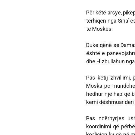
Për këtë arsye, pik
tërhiqen nga Siria’ 
të Moskës.
Duke qënë se Damask
është e panevojshme
dhe Hizbullahun nga 
Pas këtij zhvillimi
Moska po mundohet
hedhur një hap që b
kemi dëshmuar deri ta
Pas ndërhyrjes us
koordinimi që përbëh
koalicion ky që në me