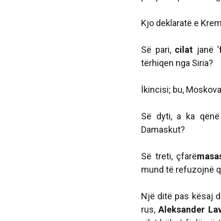
Kjo deklaratë e Kreml
Së pari,
cilat
janë ‘
tërhiqen nga Siria?
İkincisi; bu, Moskova
Së dyti, a ka qënë
Damaskut?
Së treti, çfarë
masa
mund të refuzojnë që
Një ditë pas kësaj d
rus,
Aleksander Lav