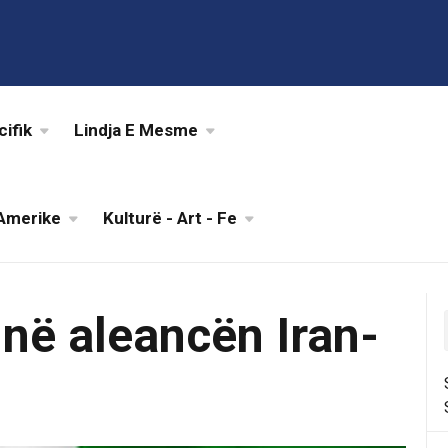
cifik
Lindja E Mesme
Amerike
Kulturë - Art - Fe
në aleancën Iran-