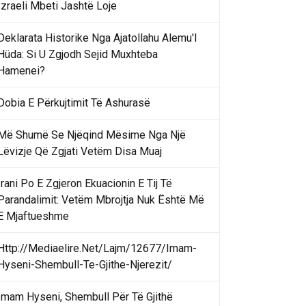
Izraeli Mbeti Jashtë Loje
Deklarata Historike Nga Ajatollahu Alemu'l
Hüda: Si U Zgjodh Sejid Muxhteba
Hamenei?
Dobia E Përkujtimit Të Ashurasë
Më Shumë Se Njëqind Mësime Nga Një
Lëvizje Që Zgjati Vetëm Disa Muaj
Irani Po E Zgjeron Ekuacionin E Tij Të
Parandalimit: Vetëm Mbrojtja Nuk Është Më
E Mjaftueshme
Http://Mediaelire.Net/Lajm/12677/Imam-
Hyseni-Shembull-Te-Gjithe-Njerezit/
Imam Hyseni, Shembull Për Të Gjithë