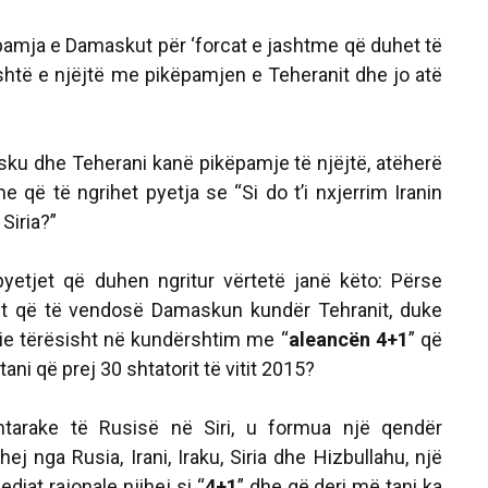
ëpamja e Damaskut për ‘forcat e jashtme që duhet të
është e njëjtë me pikëpamjen e Teheranit dhe jo atë
u dhe Teherani kanë pikëpamje të njëjtë, atëherë
 që të ngrihet pyetja se “Si do t’i nxjerrim Iranin
Siria?”
, pyetjet që duhen ngritur vërtetë janë këto: Përse
 që të vendosë Damaskun kundër Tehranit, duke
ie tërësisht në kundërshtim me “
aleancën 4+1
” që
ni që prej 30 shtatorit të vitit 2015?
htarake të Rusisë në Siri, u formua një qendër
ej nga Rusia, Irani, Iraku, Siria dhe Hizbullahu, një
diat rajonale njihej si “
4+1
” dhe që deri më tani ka