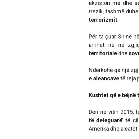
ekziston më dhe se
rrezik, tashmë duhen
terrorizmit
.
Për ta çuar Sirinë 
arrihet në në zgji
territoriale
dhe
sov
Ndërkohë që një zgji
e aleancave
të reja
Kushtet që e bëjnë 
Deri në vitin 2015, t
të deleguarë’
të ci
Amerika dhe aleatët e