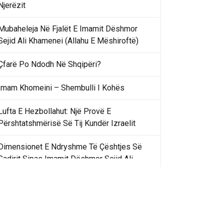
Njerëzit
Mubaheleja Në Fjalët E Imamit Dëshmor
Sejid Ali Khamenei (Allahu E Mëshiroftë)
Çfarë Po Ndodh Në Shqipëri?
Imam Khomeini – Shembulli I Kohës
Lufta E Hezbollahut: Një Provë E
Përshtatshmërisë Së Tij Kundër Izraelit
Dimensionet E Ndryshme Të Çështjes Së
Gadirit Sipas Imamit Dëshmor Sejid Ali
Khamenei
Gadir Khummi Në Fjalët E Imamit Dëshmor
Sejid Ali Khamenei (Allahu Ia Shenjtërofzë
Sekretet)