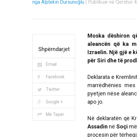
nga Alptekin Dursunoğlu
|
Publikuar në Qershor 4,
Moska dëshiron që
aleancën që ka m
Shpërndarjet
Izraelin. Një gjë e k
për Siri dhe të prod
Email
Deklarata e Kremlini
Facebook
marrëdhënies mes R
Twitter
pyetjen nëse alean
apo jo.
Google +
Më Tepër
Në deklaratën që Kr
Assadin
në
Soçi
më 
proçesin për tërheqj