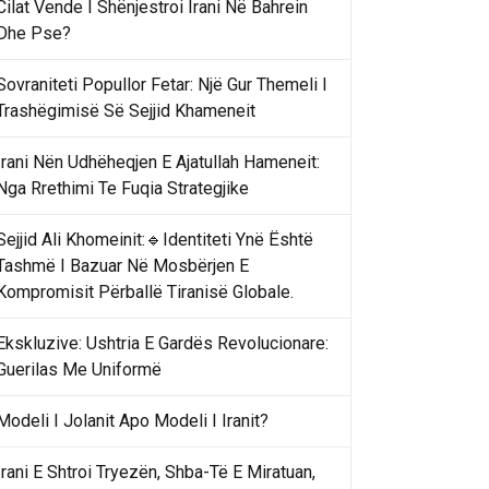
Cilat Vende I Shënjestroi Irani Në Bahrein
Dhe Pse?
Sovraniteti Popullor Fetar: Një Gur Themeli I
Trashëgimisë Së Sejjid Khameneit
Irani Nën Udhëheqjen E Ajatullah Hameneit:
Nga Rrethimi Te Fuqia Strategjike
Sejjid Ali Khomeinit:🔹Identiteti Ynë Është
Tashmë I Bazuar Në Mosbërjen E
Kompromisit Përballë Tiranisë Globale.
Ekskluzive: Ushtria E Gardës Revolucionare:
Guerilas Me Uniformë
Modeli I Jolanit Apo Modeli I Iranit?
Irani E Shtroi Tryezën, Shba-Të E Miratuan,