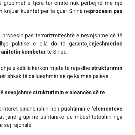
 grupimet e tjera terroriste nuk përbëjnë më një
 krijuar kushtet për ta çuar Sirinë në
procesin pas
në procesin pas terrorizmitështë e nevojshme që të
dhje politike e cila do të garantojë
njëshmërinë
ranitetin kombëtar
të Sirisë.
dhje e këtillë kërkon mjete të reja dhe
strukturimin
 për shkak të dallueshmërisë që ka mes palëve.
të nevojshme strukturimin e aleancës së re
erritoret siriane ishin nën pushtimin e ‘
elementëve
lat janë grupime ushtarake që mbështeteshin nga
 saj rajonalë.