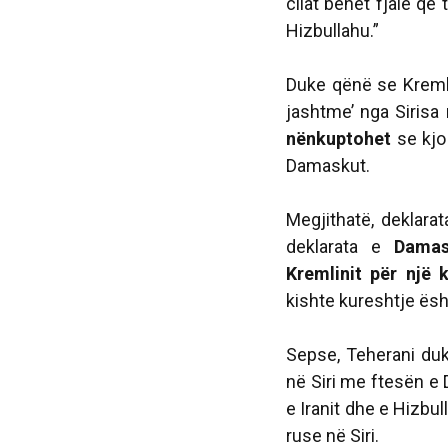
cilat bëhet fjalë që 
Hizbullahu.
”
Duke qënë se Kremli
jashtme’ nga Sirisa
nënkuptohet
se kjo
Damaskut.
Megjithatë, deklara
deklarata e
Damas
Kremlinit për një 
kishte kureshtje ësh
Sepse, Teherani duk
në Siri me ftesën e
e Iranit dhe e Hizbu
ruse në Siri.