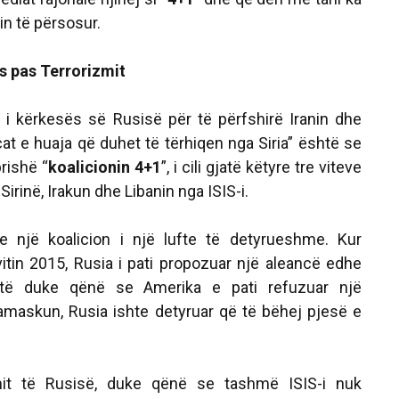
n të përsosur.
s pas Terrorizmit
m i kërkesës së Rusisë për të përfshirë Iranin dhe
at e huaja që duhet të tërhiqen nga Siria” është se
rishë “
koalicionin 4+1
”, i cili gjatë këtyre tre viteve
Sirinë, Irakun dhe Libanin nga ISIS-i.
te një koalicion i një lufte të detyrueshme. Kur
vitin 2015, Rusia i pati propozuar një aleancë edhe
atë duke qënë se Amerika e pati refuzuar një
askun, Rusia ishte detyruar që të bëhej pjesë e
mit të Rusisë, duke qënë se tashmë ISIS-i nuk