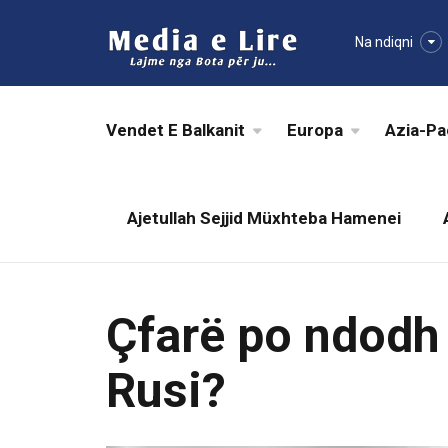
Na ndiqni
Vendet E Balkanit
Europa
Azia-Pa
Ajetullah Sejjid Müxhteba Hamenei
Çfarë po ndodh 
Rusi?