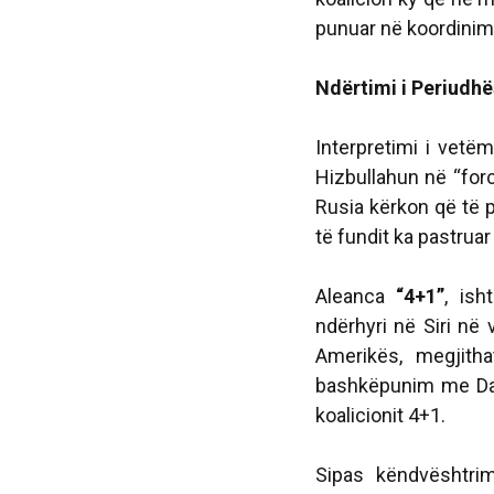
punuar në koordinimi
Ndërtimi i Periudhë
Interpretimi i vetë
Hizbullahun në “forc
Rusia kërkon që të p
të fundit ka pastruar 
Aleanca
“4+1”
, ish
ndërhyri në Siri në 
Amerikës, megjith
bashkëpunim me Dam
koalicionit 4+1.
Sipas këndvështri