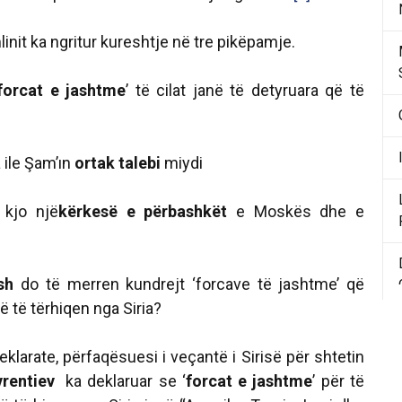
init ka ngritur kureshtje në tre pikëpamje.
forcat e jashtme
’ të cilat janë të detyruara që të
 ile Şam’ın
ortak talebi
miydi
 kjo një
kërkesë e përbashkët
e Moskës dhe e
sh
do të merren kundrejt ‘forcave të jashtme’ që
 të tërhiqen nga Siria?
eklarate, përfaqësuesi i veçantë i Sirisë për shtetin
rentiev
ka deklaruar se ‘
forcat e jashtme
’ për të