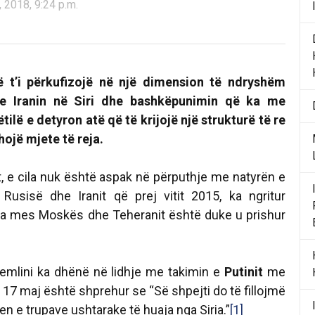
 2018, 9:24 p.m.
 t’i përkufizojë në një dimension të ndryshëm
e Iranin në Siri dhe bashkëpunimin që ka me
ëtilë e detyron atë që të krijojë një strukturë të re
hojë mjete të reja.
t, e cila nuk është aspak në përputhje me natyrën e
usisë dhe Iranit që prej vitit 2015, ka ngritur
ca mes Moskës dhe Teheranit është duke u prishur
emlini ka dhënë në lidhje me takimin e
Putinit
me
17 maj është shprehur se “
Së shpejti do të fillojmë
en e trupave ushtarake të huaja nga Siria
.”
[1]