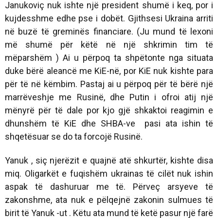
Janukoviç nuk ishte një president shumë i keq, por i
kujdesshme edhe pse i dobët. Gjithsesi Ukraina arriti
në buzë të greminës financiare. (Ju mund të lexoni
më shumë për këtë në një shkrimin tim të
mëparshëm ) Ai u përpoq ta shpëtonte nga situata
duke bërë aleancë me KiE-në, por KiE nuk kishte para
për të në këmbim. Pastaj ai u përpoq për të bërë një
marrëveshje me Rusinë, dhe Putin i ofroi atij një
mënyrë për të dale por kjo gjë shkaktoi reagimin e
dhunshëm të KiE dhe SHBA-ve pasi ata ishin të
shqetësuar se do ta forcojë Rusinë.
Yanuk , siç njerëzit e quajnë atë shkurtër, kishte disa
miq. Oligarkët e fuqishëm ukrainas të cilët nuk ishin
aspak të dashuruar me të. Përveç arsyeve të
zakonshme, ata nuk e pëlqejnë zakonin sulmues të
birit të Yanuk -ut . Këtu ata mund të ketë pasur një farë