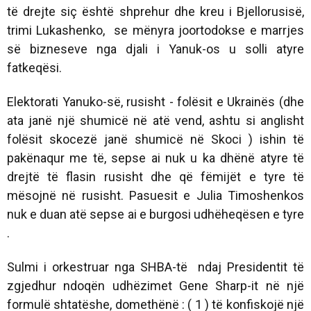
të drejte siç është shprehur dhe kreu i Bjellorusisë,
trimi Lukashenko, se mënyra joortodokse e marrjes
së bizneseve nga djali i Yanuk-os u solli atyre
fatkeqësi.
Elektorati Yanuko-së, rusisht - folësit e Ukrainës (dhe
ata janë një shumicë në atë vend, ashtu si anglisht
folësit skocezë janë shumicë në Skoci ) ishin të
pakënaqur me të, sepse ai nuk u ka dhënë atyre të
drejtë të flasin rusisht dhe që fëmijët e tyre të
mësojnë në rusisht. Pasuesit e Julia Timoshenkos
nuk e duan atë sepse ai e burgosi udhëheqësen e tyre
.
Sulmi i orkestruar nga SHBA-të ndaj Presidentit të
zgjedhur ndoqën udhëzimet Gene Sharp-it në një
formulë shtatëshe, domethënë : ( 1 ) të konfiskojë një