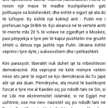
nxisin një masë të madhe trushpëlarësh gati
pothuajse sa bolshevikët, dhe është e sigurt që ata do
të luftojnë. Ky është një koktejl anti - Putin më i
preferuari nga SHBA-të. Kjo aleancë në të vërtetë arriti
të merrte mbi 20 % të votave në zgjedhjet e Moskës,
pasi përpjekja e tyre për të kapur pushtetin me grusht
shteti u dënua nga jashtë nga Putin. Ukraina është
veprimi i tyre dytë, i suksesshëm dhe i përbashkët.
Kini parasysh: liberalët nuk duhet që ta mbështesin
demokracinë. Ata veprojnë në këtë mënyrë vetëm
nëse ato janë të sigurt se kjo demokracia do t’u japë
atë që ata duan. Përndryshe, ata mund të bashkojnë
forcat e tyre me al Kaedën siç po ndodh tani në Siri, si
në Libi me ekstremistët islamikë, si në Egjipt me
ushtrinë, ose me neo- nazistët siç po ndodh tani në