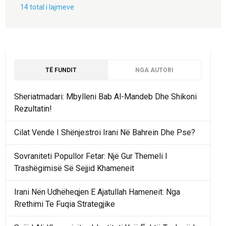
14 total i lajmeve
TË FUNDIT
NGA AUTORI
Sheriatmadari: Mbylleni Bab Al-Mandeb Dhe Shikoni
Rezultatin!
Cilat Vende I Shënjestroi Irani Në Bahrein Dhe Pse?
Sovraniteti Popullor Fetar: Një Gur Themeli I
Trashëgimisë Së Sejjid Khameneit
Irani Nën Udhëheqjen E Ajatullah Hameneit: Nga
Rrethimi Te Fuqia Strategjike