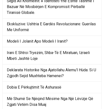
Sejjid Ali Khomeinit:🔹Identiteti Ynë Është Tashmë I
Bazuar Në Mosbërjen E Kompromisit Përballë
Tiranisë Globale.
Ekskluzive: Ushtria E Gardës Revolucionare: Guerilas
Me Uniformë
Modeli I Jolanit Apo Modeli I Iranit?
Irani E Shtroi Tryezën, Shba-Të E Miratuan, Izraeli
Mbeti Jashtë Loje
Deklarata Historike Nga Ajatollahu Alemu'l Hüda: Si U
Zgjodh Sejid Muxhteba Hamenei?
Dobia E Përkujtimit Të Ashurasë
Më Shumë Se Njëqind Mësime Nga Një Lëvizje Që
Zgjati Vetëm Disa Muaj