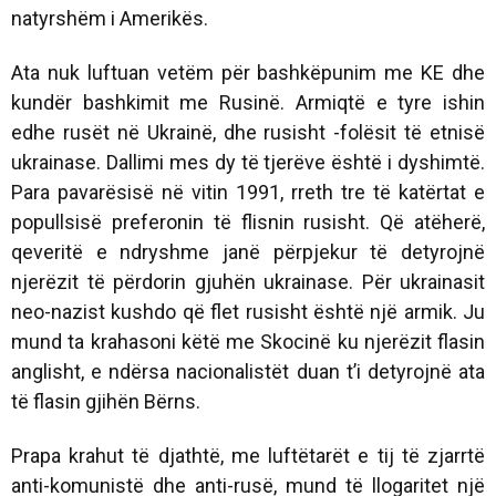
natyrshëm i Amerikës.
Ata nuk luftuan vetëm për bashkëpunim me KE dhe
kundër bashkimit me Rusinë. Armiqtë e tyre ishin
edhe rusët në Ukrainë, dhe rusisht -folësit të etnisë
ukrainase. Dallimi mes dy të tjerëve është i dyshimtë.
Para pavarësisë në vitin 1991, rreth tre të katërtat e
popullsisë preferonin të flisnin rusisht. Që atëherë,
qeveritë e ndryshme janë përpjekur të detyrojnë
njerëzit të përdorin gjuhën ukrainase. Për ukrainasit
neo-nazist kushdo që flet rusisht është një armik. Ju
mund ta krahasoni këtë me Skocinë ku njerëzit flasin
anglisht, e ndërsa nacionalistët duan t’i detyrojnë ata
të flasin gjihën Bërns.
Prapa krahut të djathtë, me luftëtarët e tij të zjarrtë
anti-komunistë dhe anti-rusë, mund të llogaritet një