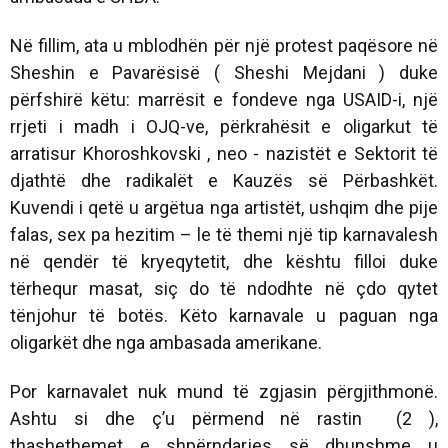
Në fillim, ata u mblodhën për një protest paqësore në
Sheshin e Pavarësisë ( Sheshi Mejdani ) duke
përfshirë këtu: marrësit e fondeve nga USAID-i, një
rrjeti i madh i OJQ-ve, përkrahësit e oligarkut të
arratisur Khoroshkovski , neo - nazistët e Sektorit të
djathtë dhe radikalët e Kauzës së Përbashkët.
Kuvendi i qetë u argëtua nga artistët, ushqim dhe pije
falas, sex pa hezitim – le të themi një tip karnavalesh
në qendër të kryeqytetit, dhe kështu filloi duke
tërhequr masat, siç do të ndodhte në çdo qytet
tënjohur të botës. Këto karnavale u paguan nga
oligarkët dhe nga ambasada amerikane.
Por karnavalet nuk mund të zgjasin përgjithmonë.
Ashtu si dhe ç’u përmend në rastin (2 ),
thashethemet e shpërndarjes së dhunshme u