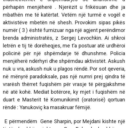
përhapën menjëherë . Njerëzit u frikësuan dhe ja
mbathën me të katërtat. Vetëm një turmë e vogël e
aktivistëve mbetën në shesh. Provokim sipas pikës
numër ( 3 ) është furnizuar nga një agjent perëndimor
brenda administratës, z Sergej Levochkin. Ai shkroi
letrën e tij të dorëheqjes, me t’a postuar atë urdhëroi
policinë për një shpërndarje të dhunshme. Policia
menjëherë ndërhyri dhe shpërndau aktivistët. Askush
nuk u vra, askush nuk u plagos rëndë. Por sot qeveria,
në mënyrë paradoksale, pas një numri prej qindra të
vrarësh thërret fuqishëm për vrasje të përgjakshme
në atë kohë. Mediat botërore, ky mjet i fuqishëm në
duart e Masterit të Komunikimit (oratorisë) qortuan
rëndë : Yanukoviç ka masakruar fëmijë.
E përmendëm Gene Sharpin, por Mejdani kishte një