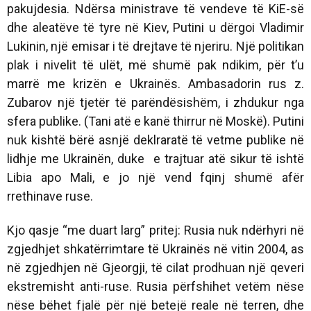
pakujdesia. Ndërsa ministrave të vendeve të KiE-së
dhe aleatëve të tyre në Kiev, Putini u dërgoi Vladimir
Lukinin, një emisar i të drejtave të njeriru. Një politikan
plak i nivelit të ulët, më shumë pak ndikim, për t’u
marrë me krizën e Ukrainës. Ambasadorin rus z.
Zubarov një tjetër të parëndësishëm, i zhdukur nga
sfera publike. (Tani atë e kanë thirrur në Moskë). Putini
nuk kishtë bërë asnjë deklraratë të vetme publike në
lidhje me Ukrainën, duke e trajtuar atë sikur të ishtë
Libia apo Mali, e jo një vend fqinj shumë afër
rrethinave ruse.
Kjo qasje “me duart larg” pritej: Rusia nuk ndërhyri në
zgjedhjet shkatërrimtare të Ukrainës në vitin 2004, as
në zgjedhjen në Gjeorgji, të cilat prodhuan një qeveri
ekstremisht anti-ruse. Rusia përfshihet vetëm nëse
nëse bëhet fjalë për një betejë reale në terren, dhe