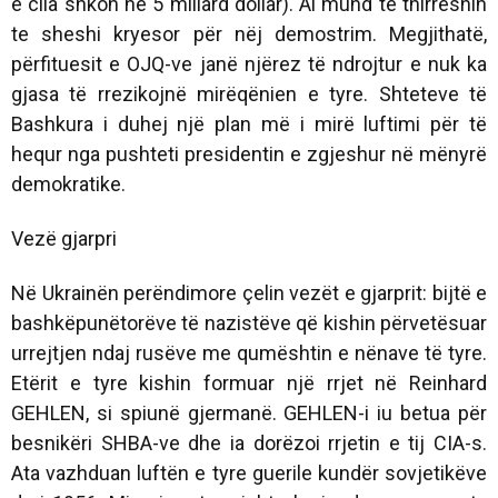
e cila shkon në 5 miliard dollar). Ai mund të thirreshin
te sheshi kryesor për nëj demostrim. Megjithatë,
përfituesit e OJQ-ve janë njërez të ndrojtur e nuk ka
gjasa të rrezikojnë mirëqënien e tyre. Shteteve të
Bashkura i duhej një plan më i mirë luftimi për të
hequr nga pushteti presidentin e zgjeshur në mënyrë
demokratike.
Vezë gjarpri
Në Ukrainën perëndimore çelin vezët e gjarprit: bijtë e
bashkëpunëtorëve të nazistëve që kishin përvetësuar
urrejtjen ndaj rusëve me qumështin e nënave të tyre.
Etërit e tyre kishin formuar një rrjet në Reinhard
GEHLEN, si spiunë gjermanë. GEHLEN-i iu betua për
besnikëri SHBA-ve dhe ia dorëzoi rrjetin e tij CIA-s.
Ata vazhduan luftën e tyre guerile kundër sovjetikëve