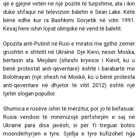
që e gjëjnë vetën në një pozitë të turpshme, ata i ikin
duke shfaqur në televizion baletin e Sëan Lake. Këtë
bënë edhe kur ra Bashkimi Sovjetik në vitin 1991.
Kësaj here ishin lojrat olimpike në vend të baletit.
Opozita anti-Putinit në Rusi e miratoi me gjithë zemër
grushtin e shtetit në Ukrainë. Dje Kievi, neser Moska,
bërtasin ata. Mejdani (sheshi kryesor i Kievit, ku u
bënë protestat anti-qeveritare) është i barabartë me
Bolotnayan (një shesh në Moskë, ku u bënë protesta
anti-qeveritare në dhjetor të vitit 2012) është një
tjetër slogan popullor.
Shumica e rusëve ishin të mërzitur, por jo të befasuar.
Rusia vendosi të minimizojë përfshirjën e saj në
Ukrainë para disa javësh, si për t’i treguar botës
mosndërhyrjen e tyre. Sjellja e tyre kufizohet nga