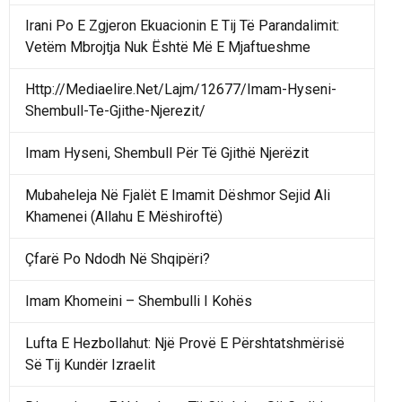
Irani Po E Zgjeron Ekuacionin E Tij Të Parandalimit:
Vetëm Mbrojtja Nuk Është Më E Mjaftueshme
Http://Mediaelire.Net/Lajm/12677/Imam-Hyseni-
Shembull-Te-Gjithe-Njerezit/
Imam Hyseni, Shembull Për Të Gjithë Njerëzit
Mubaheleja Në Fjalët E Imamit Dëshmor Sejid Ali
Khamenei (Allahu E Mëshiroftë)
Çfarë Po Ndodh Në Shqipëri?
Imam Khomeini – Shembulli I Kohës
Lufta E Hezbollahut: Një Provë E Përshtatshmërisë
Së Tij Kundër Izraelit