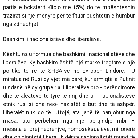
partia e boksierit Kliçlo me 15%) do të mbështesnin
trazirat si një mënyrë për të fituar pushtetin e humbur
nga zdhedhjet.
Bashkimi i nacionalistëve dhe liberalëve.
Kështu na u formua dhe bashkimi i nacionalistëve dhe
liberalëve. Ky bashkim është një markë tregtare e një
politike të re të SHBA-ve në Evropën Lindore. U
miratua në Rusi dy vjet më parë, kur armiqtë e Putinit
u ndanë në dy grupe : ai i liberalëve pro - perëndimore
dhe të aleatëve të tyre të rinj, dhe ai i nacionalistëve
etnik rus, si dhe neo- nazistët e but dhe të ashpër.
Liberalët nuk do të luftojë, ata janë të panjohur nga
masa, ato përbëhen nga një përqindje mbi –
mesatare prej hebrenjve, homoseksualëve, milionerë
dhe opinionistë liberal. Ndërsa nacionalistët mund të