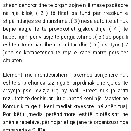
shesh qendror dhe të organizojnë një masë paqësore
në një bllok, ( 2 ) të flitet pa fund për rrezikun e
shpërndarjes së dhunshme , ( 3 ) nëse autoritetet nuk
bëjnë asgjë, le të provokohet gjakderdhje, ( 4 ) të
hapet lajmi për vrasje të përgjakshme , ( 5 ) se populli
është i tmerruar dhe i tronditur dhe ( 6 ) i shtyur ( 7
)dhe se kompetenca të reja e kanë marrë përsipër
situatën.
Elementi më i rëndësishëm i skemës asnjëherë nuk
është shprehur qartazi nga Sharpi dinak, dhe kjo është
arsyeja pse lëvizja Oçupy Wall Street nuk ja arriti
rezultatit të dëshiruar. Ju duhet të keni një Master në
Komunikim që t’i keni mediat kryesore në anën tuaj.
Por këtu ,media perëndimore është plotësisht në
anën e rebelëve, për ngjarjet që janë të organizuar nga
ambasada e SHBA.