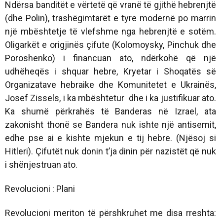
Ndërsa banditët e vërtetë që vranë të gjithë hebrenjtë
(dhe Polin), trashëgimtarët e tyre modernë po marrin
një mbështetje të vlefshme nga hebrenjtë e sotëm.
Oligarkët e origjinës çifute (Kolomoysky, Pinchuk dhe
Poroshenko) i financuan ato, ndërkohë që një
udhëheqës i shquar hebre, Kryetar i Shoqatës së
Organizatave hebraike dhe Komunitetet e Ukrainës,
Josef Zissels, i ka mbështetur dhe i ka justifikuar ato.
Ka shumë përkrahës të Banderas në Izrael, ata
zakonisht thonë se Bandera nuk ishte një antisemit,
edhe pse ai e kishte mjekun e tij hebre. (Njësoj si
Hitleri). Çifutët nuk donin t’ja dinin për nazistët që nuk
i shënjestruan ato.
Revolucioni : Plani
Revolucioni meriton të përshkruhet me disa rreshta: