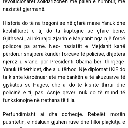
revolucionarët solidarizohen me palën e humbur, me
nazistët gjermanë.
Historia do të na tregoni se në çfarë mase Yanuk dhe
këshilltarët e tij do ta kuptojnë se çfarë bënë.
Gjithsesi , ai inkurajoi zjarrin e Mejdanit nga një forcë
policore pa armë. Neo- nazistët e Mejdanit kanë
përdorur snajpera kundër forcave të policisë, dhjetëra
njerëz u vranë, por Presidenti Obama bëri thirrjeqë
Yanuk të tërhiqet, dhe ai u tërhoq. Një diplomat i KiE do
ta kishte kërcënuar atë me bankën e të akuzuarve të
gjykatës së Hagës, dhe ai do të kishte thrrur dhe
policinë e tij pas. Asnjë qeveri nuk do të mund të
funksionojnë në rrethana të tilla.
Përfundimisht ai dha dorheqje. Rebelët morën
pushtetin, e ndaluan gjuhën ruse dhe filloi plaçkitja e