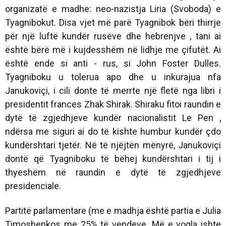
organizatë e madhe: neo-nazistja Liria (Svoboda) e
Tyagnibokut. Disa vjet më parë Tyagnibok bëri thirrje
për një luftë kundër rusëve dhe hebrenjve , tani ai
është bërë më i kujdesshëm në lidhje me çifutët. Ai
është ende si anti - rus, si John Foster Dulles.
Tyagniboku u tolerua apo dhe u inkurajua nfa
Janukoviçi, i cili donte të merrte një fletë nga libri i
presidentit frances Zhak Shirak. Shiraku fitoi raundin e
dytë të zgjedhjeve kundër nacionalistit Le Pen ,
ndërsa me siguri ai do të kishte humbur kundër çdo
kundërshtari tjetër. Në të njëjtën mënyrë, Janukoviçi
dontë që Tyagniboku të bëhej kundërshtari i tij i
thyeshëm në raundin e dytë të zgjedhjeve
presidenciale.
Partitë parlamentare (me e madhja është partia e Julia
Timoshenkos me 25% të vendeve. Më e vogla ishte