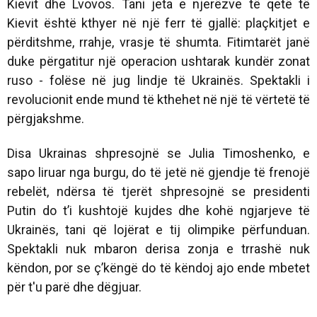
Kievit dhe Lvovos. Tani jeta e njerëzve të qetë të
Kievit është kthyer në një ferr të gjallë: plaçkitjet e
përditshme, rrahje, vrasje të shumta. Fitimtarët janë
duke përgatitur një operacion ushtarak kundër zonat
ruso - folëse në jug lindje të Ukrainës. Spektakli i
revolucionit ende mund të kthehet në një të vërtetë të
përgjakshme.
Disa Ukrainas shpresojnë se Julia Timoshenko, e
sapo liruar nga burgu, do të jetë në gjendje të frenojë
rebelët, ndërsa të tjerët shpresojnë se presidenti
Putin do t’i kushtojë kujdes dhe kohë ngjarjeve të
Ukrainës, tani që lojërat e tij olimpike përfunduan.
Spektakli nuk mbaron derisa zonja e trrashë nuk
këndon, por se ç’këngë do të këndoj ajo ende mbetet
për t'u parë dhe dëgjuar.