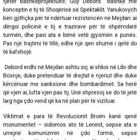
tjetër bashkëprojektues: Guy Debord bashkë me
konceptin e tij të Shoqërisë së Spektaklit. Yanukovych
bëri gjithçka për të ndërtuar rezistencën në Mejdan: ai
dërgoi policinë e tij e trazirave për të shpërndarë
turmën, dhe pasi ata e bënë vetë gjysmën e punës.
Pas një trajtimi të tillë, edhe një qen shumë i qetë do
të kafshojë.
Debord erdhi në Mejdan ashtu siç ai shkoi në Libi dhe
Bosnje, duke pretenduar të drejtat e njeriut dhe duke
kërcënuar me sanksione dhe bombardimet. Sa herë
që vjen ai, lufta vjen pas tij. Unë shpresoj se do të jetë
larg nga çdo vend që ka në plan për të vizituar.
Viktimat e para të Revolucionit Broën kanë qenë
monumentet – sidomos ato të Leninit, sepse ata e
urrejnë komunizmin në çdo formë, sepse