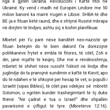
nga e gjitëh Ukraina. Revolucioni i Kaftë fitoi në
Ukrainë. Ky vend i madh në Europën Lindore me 50
milion banorë ka marrë rrugën e Libisë. SHBA-të dhe
BE-ja e fituan këtë raund, dhe e shtynë Rusinë mbrapa
në drejtim të lindjes, ashtu siç e kishin planifikuar.
Mbetet për t’u parë nëse banditët neo-nazistë që
fituan betejën do të bien dakord t’ia dorëzojnë
politikanëve frytet e ëmbla të fitores, të cilët, Zoti e
din, janë mjaftë të këqinj. Dhe më e rëndësishmja,
mbetet të shihet nëse rusisht folësit në lindje dhe
juglindje do ta pranojnë sundimin e kaftë të Kievit, apo
do të ndahen e të shkojnë për hesap të vet, si populli i
Izraelit (sipas Bibles), të cilët pas vdekjes së mbretit
Solomon, u ngritën kundër trashëgimtarit të tij duke
thënë: “Në çadrat e tua o Izrael!” dhe shpallën
pavarësinë e çifligut të tyre. (Mbretërve 12:16).