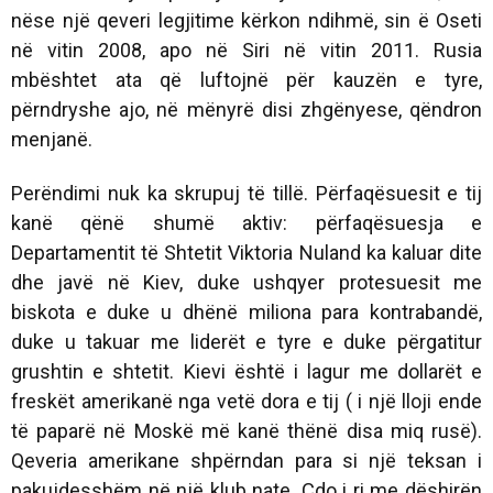
nëse një qeveri legjitime kërkon ndihmë, sin ë Oseti
në vitin 2008, apo në Siri në vitin 2011. Rusia
mbështet ata që luftojnë për kauzën e tyre,
përndryshe ajo, në mënyrë disi zhgënyese, qëndron
menjanë.
Perëndimi nuk ka skrupuj të tillë. Përfaqësuesit e tij
kanë qënë shumë aktiv: përfaqësuesja e
Departamentit të Shtetit Viktoria Nuland ka kaluar dite
dhe javë në Kiev, duke ushqyer protesuesit me
biskota e duke u dhënë miliona para kontrabandë,
duke u takuar me liderët e tyre e duke përgatitur
grushtin e shtetit. Kievi është i lagur me dollarët e
freskët amerikanë nga vetë dora e tij ( i një lloji ende
të paparë në Moskë më kanë thënë disa miq rusë).
Qeveria amerikane shpërndan para si një teksan i
pakujdesshëm në një klub nate. Çdo i ri me dëshirën