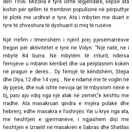
deri 1956. Mizoria e tyre ishte legjendare, sepse ata
kishin për qëllim të trembnin popullsinë në përputhje
të plotë me urdhrat e tyre. Ata i mbyten me duart e
tyre të zhveshura të dyshuarit si miq të rusëve.
Një rrëfim i tmerrshëm i njërit prej pjesëmarrësve
tregon për aktivitetet e tyre në Volyn: “Një natë, ne i
mbytë 84 burra. Në mbytëm të rriturit, ndërsa
fëmijëve u mbanin këmbët dhe ua përplasnim kokën
në pragun e derës... Dy fëmijë të këndshëm, Stepa
dhe Olya, 12 dhe 14 vjeç... Ne e ndamë më të voglin në
dy pjesë, dhe nuk ishte nevoja që të mbysnim nënë e
tij, pasi ajo vdiq nga një atak në zemër,”e kështu me
rradhë. Ata masakruan qindra e mijëra polakë dhe
hebrenj; edhe masakra e foshnjës Yar u krye nga ata,
me heshtjen e gjermanëve, i ngjashem disi me
heshtjen e Izraelit në masakrën e Sabras dhe Shatilas