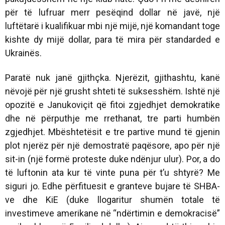
për të lufruar merr pesëqind dollar në javë, një
luftëtarë i kualifikuar mbi një mijë, një komandant toge
kishte dy mijë dollar, para të mira për standarded e
Ukrainës.
Paratë nuk janë gjithçka. Njerëzit, gjithashtu, kanë
nëvojë për një grusht shteti të suksesshëm. Ishtë një
opozitë e Janukoviçit që fitoi zgjedhjet demokratike
dhe në përputhje me rrethanat, tre parti humbën
zgjedhjet. Mbështetësit e tre partive mund të gjenin
plot njerëz për një demostratë paqësore, apo për një
sit-in (një formë proteste duke ndënjur ulur). Por, a do
të luftonin ata kur të vinte puna për t’u shtyrë? Me
siguri jo. Edhe përfituesit e granteve bujare të SHBA-
ve dhe KiE (duke llogaritur shumën totale të
investimeve amerikane në “ndërtimin e demokracisë”