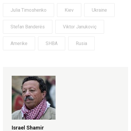
Julia Timoshenko
Kiev
Ukraine
Stefan Banderës
Viktor Janukoviç
Amerike
SHBA
Rusia
Israel Shamir