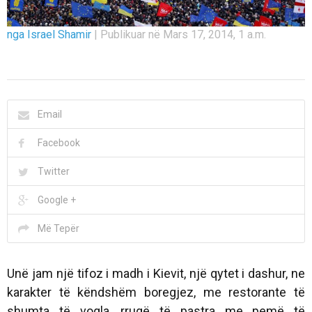
nga Israel Shamir
|
Publikuar në Mars 17, 2014, 1 a.m.
Email
Facebook
Twitter
Google +
Më Tepër
Unë jam një tifoz i madh i Kievit, një qytet i dashur, ne
karakter të këndshëm boregjez, me restorante të
shumta të vogla, rrugë të pastra me pemë të