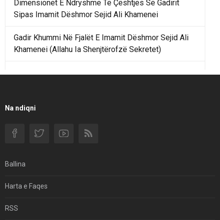
Dimensionet E Ndryshme Të Çështjes Së Gadirit
Sipas Imamit Dëshmor Sejid Ali Khamenei
Gadir Khummi Në Fjalët E Imamit Dëshmor Sejid Ali
Khamenei (Allahu Ia Shenjtërofzë Sekretet)
Një Rend Rajonal I Udhëhequr Nga Irani Kundrejt Një
Rendi Rajonal Të Udhëhequr Nga Izraeli
Filmi I Shkurtër Iranian “Pasta Alfredo” Ka Udhëtuar
Na ndiqni
Për Në Shqipëri.
Si I Ndryshoi Rezistenca E Guximshme E Iranit
Ekuilibrat E Pushtetit Në Azinë Perëndimore?
Ballina
Hormuzi: Fillimi I Fundit Të Hegjemonisë Amerikane
Harta e Faqes
Për Çfarë Po Negocioni?
RSS