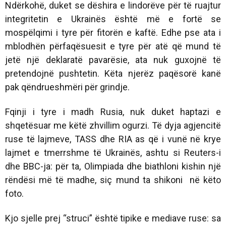
Ndërkohë, duket se dëshira e lindorëve për të ruajtur
integritetin e Ukrainës është më e fortë se
mospëlqimi i tyre për fitorën e kaftë. Edhe pse ata i
mblodhën përfaqësuesit e tyre për atë që mund të
jetë një deklaratë pavarësie, ata nuk guxojnë të
pretendojnë pushtetin. Këta njerëz paqësorë kanë
pak qëndrueshmëri për grindje.
Fqinji i tyre i madh Rusia, nuk duket haptazi e
shqetësuar me këtë zhvillim ogurzi. Të dyja agjencitë
ruse të lajmeve, TASS dhe RIA as që i vunë në krye
lajmet e tmerrshme të Ukrainës, ashtu si Reuters-i
dhe BBC-ja: për ta, Olimpiada dhe biathloni kishin një
rëndësi më të madhe, siç mund ta shikoni në këto
foto.
Kjo sjelle prej “struci” është tipike e mediave ruse: sa