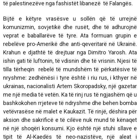
të palestinezëve nga fashistët libanezë të Falangës.
Bijtë e këtyre vrasësve u sollën që të urrejnë
komunizmin, sovjetikë dhe rusët, dhe të adhurojnë
veprat e baballarëve të tyre. Ata formuan grupin e
rebelëve pro-Amerikë dhe anti-qeveritarë në Ukrainë.
Krahun e djathtë të drejtuar nga Dimitro Yarosh. Ata
ishin gati të luftonin, të vdisnin dhe të vrisnin. Njesi të
tilla tërheqin rebelë të mundshëm të përkatësive të
nryshme: zedhënësi i tyre është i riu rus, i kthyer në
ukrainas, nacionalisti Artem Skoropadsky, një gazetar
me një media të vetën. Ka të rinj rus të ngjashëm që u
bashkokohen rrjeteve të ndryshme dhe behen bomba
vetëvrasëse në malet e Kaukazit. Të rinjë, dëshira për
aksion dhe sakrificë e të cilëve nuk mund të kënaqet
në një shoqëri konsumi. Kjo është një stuhi sllave e
tipit të Al-Kaedës të neo-nazistëve, një aleat i