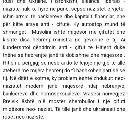
Rusi dhe Ukrainë. Historikisht, aleanca liberalo -
naziste nuk ka hyrë në punë, sepse nazistët e vjetër
ishin armiq të bankierëve dhe kapitalit financiar, dhe
për këtë arsye anti - çifutë. Ky autostop mund të
shmanget : Musolini ishte miqësor me çifutët dhe
kishte disa hebrenj ministra në qeverinë e tij. Ai
kundërshtoi qëndrimin anti - çifut të Hitlerit duke
thënë se hebrenjtë janë të dobishme dhe miqësore .
Hitleri u përgjigj se nëse ai do të lejojë një gjë të tillë
atëherë me mijëra hebrenj do t’i bashkohen partisë së
tij. Në ditët e sotme, ky problem është zhdukur: neo-
nazistët modern janë miqësorë ndaj hebrenjve,
bankierëve dhe homoseksualëve. Vrasësi norvegjez
Breivik është një mostër shembullor i një çifuti
miqësore neo- nazist. Të tillë janë dhe ukrainasit dhe
rusët neo-nazistë.