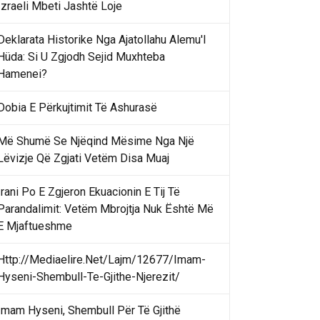
Izraeli Mbeti Jashtë Loje
Deklarata Historike Nga Ajatollahu Alemu'l
Hüda: Si U Zgjodh Sejid Muxhteba
Hamenei?
Dobia E Përkujtimit Të Ashurasë
Më Shumë Se Njëqind Mësime Nga Një
Lëvizje Që Zgjati Vetëm Disa Muaj
Irani Po E Zgjeron Ekuacionin E Tij Të
Parandalimit: Vetëm Mbrojtja Nuk Është Më
E Mjaftueshme
Http://Mediaelire.Net/Lajm/12677/Imam-
Hyseni-Shembull-Te-Gjithe-Njerezit/
Imam Hyseni, Shembull Për Të Gjithë