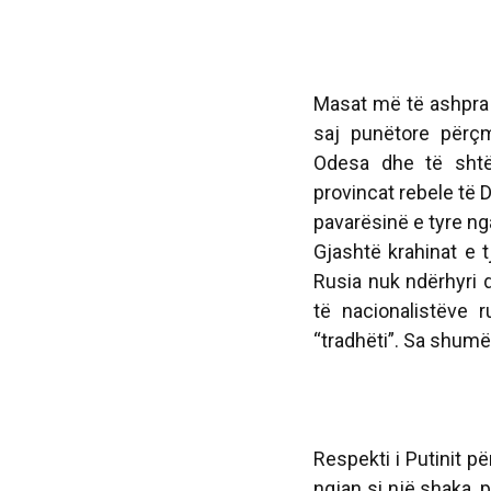
Masat më të ashpra 
saj punëtore përçmo
Odesa dhe të shtën
provincat rebele të
pavarësinë e tyre nga
Gjashtë krahinat e 
Rusia nuk ndërhyri 
të nacionalistëve 
“tradhëti”. Sa shumë 
Respekti i Putinit pë
ngjan si një shaka, 