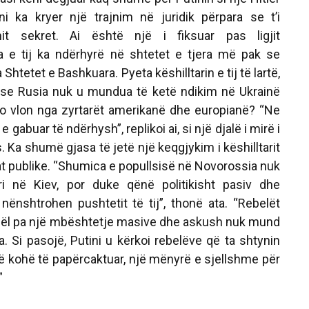
ini ka kryer një trajnim në juridik përpara se t’i
it sekret. Ai është një i fiksuar pas ligjit
a e tij ka ndërhyrë në shtetet e tjera më pak se
 Shtetet e Bashkuara. Pyeta këshilltarin e tij të lartë,
pse Rusia nuk u mundua të ketë ndikim në Ukrainë
o vlon nga zyrtarët amerikanë dhe europianë? “Ne
abuar të ndërhysh”, replikoi ai, si një djalë i mirë i
. Ka shumë gjasa të jetë një keqgjykim i këshilltarit
jat publike. “Shumica e popullsisë në Novorossia nuk
i në Kiev, por duke qënë politikisht pasiv dhe
 nënshtrohen pushtetit të tij”, thonë ata. “Rebelët
gël pa një mbështetje masive dhe askush nuk mund
. Si pasojë, Putini u kërkoi rebelëve që ta shtynin
ë kohë të papërcaktuar, një mënyrë e sjellshme për
”