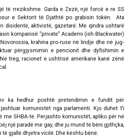
ojë të rrezikshme.
Garda e Zezë, një forcë e re SS
osur e Sektorit të Djathtë po grabisin tokën.
Ata
n disidentë, aktivistë, gazetarë. Me qindra ushtarë
kasin kompanisë “private” Academi (ish-Blackwater)
Novorossia, krahina pro-ruse në lindje dhe në jug-
iktuar përgjysmimin e pencionit dhe dyfishimin e
Në treg, racionet e ushtrisë amerikane kanë zënë
cal.
iev ka hedhur poshtë pretendimin e fundit për
ashtuar komunistët nga parlamenti. Kjo duhet t’i
 me SHBA-të. Përjashto komunistët, apliko për në
ëj një paradë me gay, dhe ju mund të bëni gjithçka,
të gjallë dhjetra vicilë. Dhe kështu bënë.