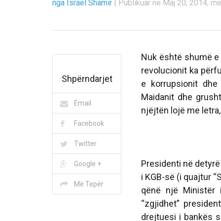
nga Israel Shamir
|
Publikuar në Maj 20, 2014, m
Nuk është shumë e k
revolucionit ka përfu
Shpërndarjet
e korrupsionit dhe
Maidanit dhe grusht
Email
njëjtën lojë me letr
Facebook
Twitter
Presidenti në detyr
Google +
i KGB-së (i quajtur 
Më Tepër
qënë një Ministër
“zgjidhet” presiden
drejtuesi i bankës s