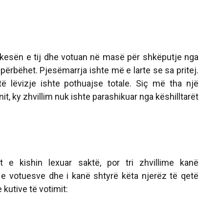
ërkesën e tij dhe votuan në masë për shkëputje nga
përbëhet. Pjesëmarrja ishte më e larte se sa pritej.
ë lëvizje ishte pothuajse totale. Siç më tha një
t, ky zhvillim nuk ishte parashikuar nga këshilltarët
ët e kishin lexuar saktë, por tri zhvillime kanë
e votuesve dhe i kanë shtyrë këta njerëz të qetë
 kutive të votimit: