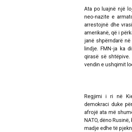
Ata po luajnë një l
neo-nazite e armat
arrestojnë dhe vrasi
amerikanë, që i për
janë shpërndarë në 
lindje. FMN-ja ka d
qirasë së shtëpive.
vendin e ushqimit lo
Regjimi i ri në K
demokraci duke përj
afrojë ata më shumë
NATO, dëno Rusinë, b
madje edhe të pjekni 