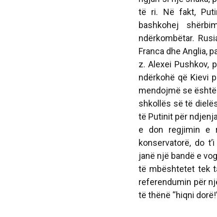
të ri. Në fakt, Put
bashkohej shërbim
ndërkombëtar. Rusi
Franca dhe Anglia, pa
z. Alexei Pushkov, 
ndërkohë që Kievi p
mendojmë se është e g
shkollës së të dielës
të Putinit për ndjen
e don regjimin e r
konservatorë, do t’i
janë një bandë e vo
të mbështetet tek ta
referendumin për nj
të thënë “hiqni dorë!