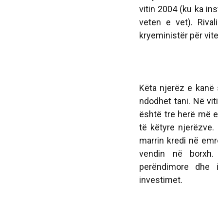
vitin 2004 (ku ka in
veten e vet).
Riva
kryeministër për vite
Këta njerëz e kanë 
ndodhet tani.
Në vit
është tre herë më e
të këtyre njerëzve. 
marrin kredi në emrë
vendin në borxh.
perëndimore dhe 
investimet.