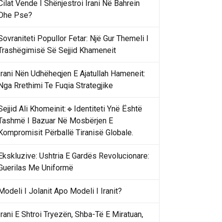
Cilat Vende I Shënjestroi Irani Në Bahrein
Dhe Pse?
Sovraniteti Popullor Fetar: Një Gur Themeli I
Trashëgimisë Së Sejjid Khameneit
Irani Nën Udhëheqjen E Ajatullah Hameneit:
Nga Rrethimi Te Fuqia Strategjike
Sejjid Ali Khomeinit:🔹Identiteti Ynë Është
Tashmë I Bazuar Në Mosbërjen E
Kompromisit Përballë Tiranisë Globale.
Ekskluzive: Ushtria E Gardës Revolucionare:
Guerilas Me Uniformë
Modeli I Jolanit Apo Modeli I Iranit?
Irani E Shtroi Tryezën, Shba-Të E Miratuan,