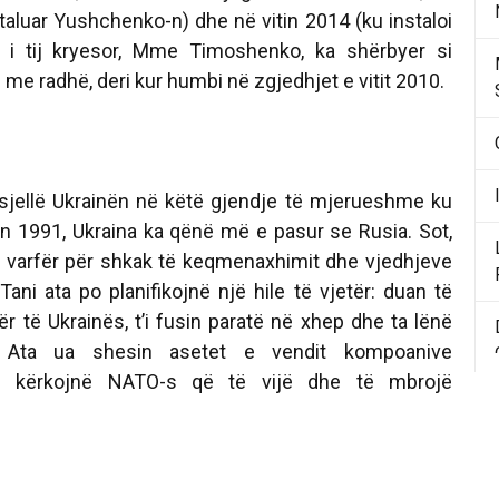
staluar Yushchenko-n) dhe në vitin 2014 (ku instaloi
li i tij kryesor, Mme Timoshenko, ka shërbyer si
 me radhë, deri kur humbi në zgjedhjet e vitit 2010.
sjellë Ukrainën në këtë gjendje të mjerueshme ku
in 1991, Ukraina ka qënë më e pasur se Rusia. Sot,
 varfër për shkak të keqmenaxhimit dhe vjedhjeve
Tani ata po planifikojnë një hile të vjetër: duan të
r të Ukrainës, t’i fusin paratë në xhep dhe ta lënë
 Ata ua shesin asetet e vendit kompoanive
i kërkojnë NATO-s që të vijë dhe të mbrojë