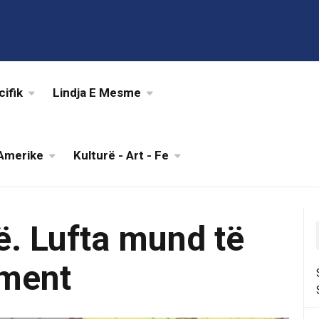
cifik
Lindja E Mesme
Amerike
Kulturë - Art - Fe
ë. Lufta mund të
oment