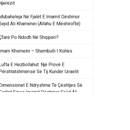
Njerëzit
Mubaheleja Në Fjalët E Imamit Dëshmor
Sejid Ali Khamenei (Allahu E Mëshiroftë)
Çfarë Po Ndodh Në Shqipëri?
Imam Khomeini – Shembulli I Kohës
Lufta E Hezbollahut: Një Provë E
Përshtatshmërisë Së Tij Kundër Izraelit
Dimensionet E Ndryshme Të Çështjes Së
Gadirit Sipas Imamit Dëshmor Sejid Ali
Khamenei
Gadir Khummi Në Fjalët E Imamit Dëshmor
Sejid Ali Khamenei (Allahu Ia Shenjtërofzë
Sekretet)