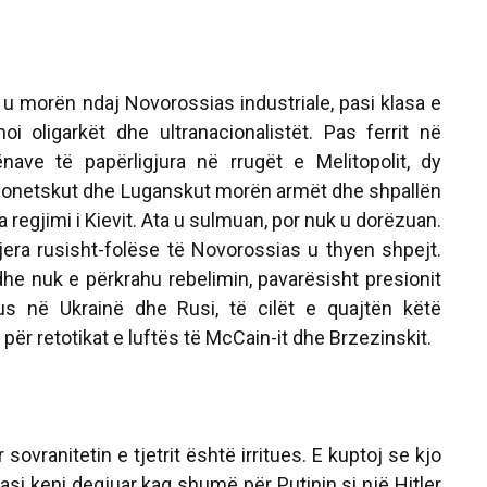
u morën ndaj Novorossias industriale, pasi klasa e
i oligarkët dhe ultranacionalistët. Pas ferrit në
ave të papërligjura në rrugët e Melitopolit, dy
 Donetskut dhe Luganskut morën armët dhe shpallën
 regjimi i Kievit. Ata u sulmuan, por nuk u dorëzuan.
tjera rusisht-folëse të Novorossias u thyen shpejt.
dhe nuk e përkrahu rebelimin, pavarësisht presionit
rus në Ukrainë dhe Rusi, të cilët e quajtën këtë
për retotikat e luftës të McCain-it dhe Brzezinskit.
r sovranitetin e tjetrit është irritues. E kuptoj se kjo
pasi keni degjuar kaq shumë për Putinin si një Hitler