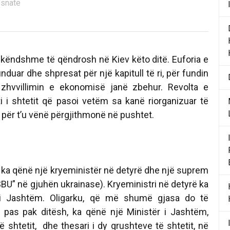
esnatë
ëndshme të qëndrosh në Kiev këto ditë. Euforia e
nduar dhe shpresat për një kapitull të ri, për fundin
 zhvvillimin e ekonomisë janë zbehur. Revolta e
i i shtetit që pasoi vetëm sa kanë riorganizuar të
a, për t’u vënë përgjithmonë në pushtet.
ë ka qënë një kryeministër në detyrë dhe një suprem
“SBU” në gjuhën ukrainase). Kryeministri në detyrë ka
 i Jashtëm. Oligarku, që më shumë gjasa do të
t pas pak ditësh, ka qënë një Ministër i Jashtëm,
ë shtetit, dhe thesari i dy grushteve të shtetit, në