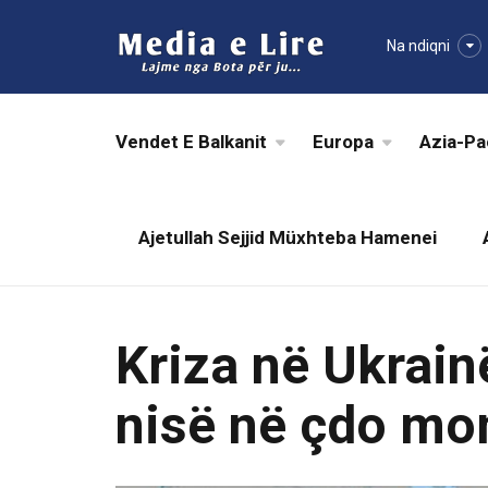
Na ndiqni
Vendet E Balkanit
Europa
Azia-Pa
Ajetullah Sejjid Müxhteba Hamenei
Kriza në Ukrain
nisë në çdo m