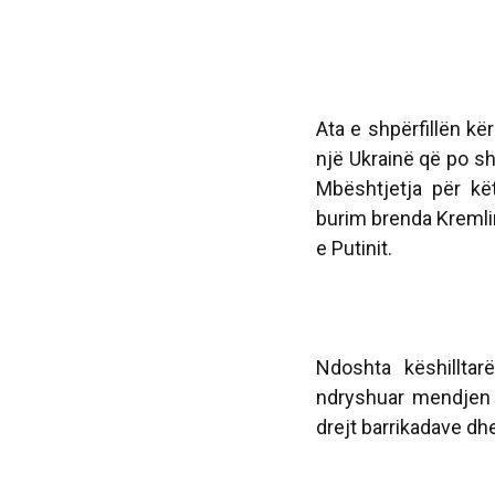
Ata e shpërfillën k
një Ukrainë që po sh
Mbështjetja për kët
burim brenda Kremlini
e Putinit.
Ndoshta këshilltar
ndryshuar mendjen 
drejt barrikadave dhe