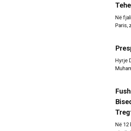
Tehe
Në fja
Paris, 
Pres
Hyrje 
Muhamm
Fush
Bise
Treg
Në 12 k