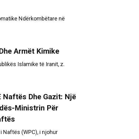
plomatike Ndërkombëtare në
 Dhe Armët Kimike
ikës Islamike të Iranit, z.
E Naftës Dhe Gazit: Një
dës-Ministrin Për
aftës
 i Naftës (WPC), i njohur