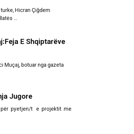
r turke, Hicran Çiğdem
atës ...
j:Feja E Shqiptarëve
nci Muçaj, botuar nga gazeta
nja Jugore
 për pyetjen/t e projektit me