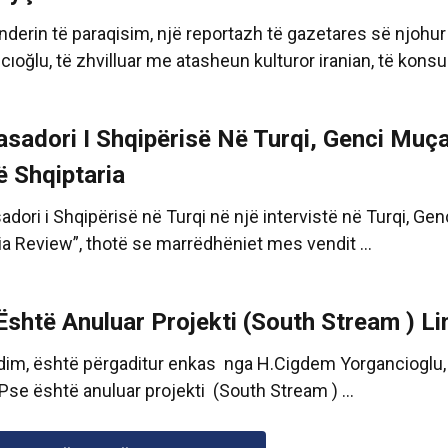
nderin të paraqisim, një reportazh të gazetares së njohu
ıoğlu, të zhvilluar me atasheun kulturor iranian, të konsull
sadori I Shqipërisë Në Turqi, Genci Muça
ë Shqiptaria
dori i Shqipërisë në Turqi në një intervistë në Turqi, Ge
ia Review”, thotë se marrëdhëniet mes vendit ...
Është Anuluar Projekti (South Stream ) Li
dim, është përgaditur enkas nga H.Cigdem Yorgancioglu,
” Pse është anuluar projekti (South Stream ) ...