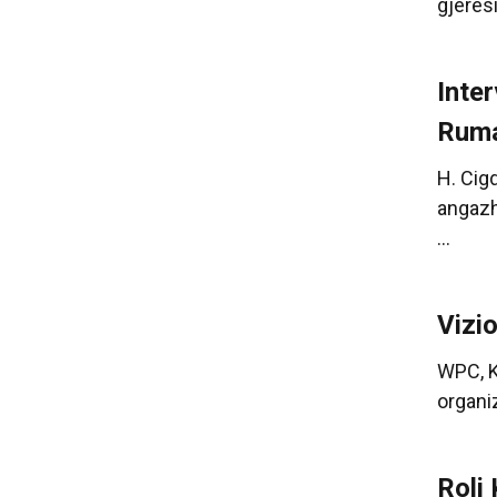
gjerësi
Inte
Ruma
H. Cig
angazh
...
Vizi
WPC, K
organiz
Roli