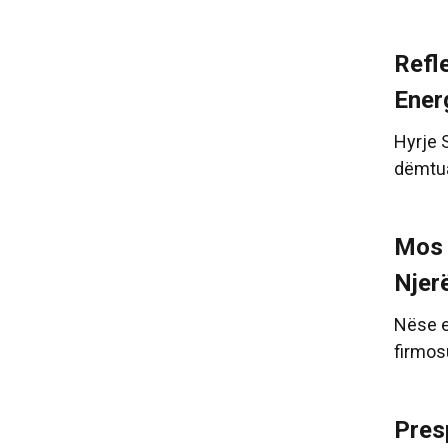
Refl
Energ
Hyrje 
dëmtua
Mos 
Njer
Nëse e
firmosu
Pres