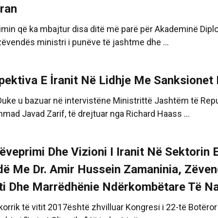
ran
limin që ka mbajtur disa ditë më parë për Akademinë Di
zëvendës ministri i punëve të jashtme dhe ...
pektiva E İranit Në Lidhje Me Sanksionet
Duke u bazuar në intervistëne Ministrittë Jashtëm të Republ
ad Javad Zarif, të drejtuar nga Richard Haass ...
ëveprimi Dhe Vizioni I Iranit Në Sektorin 
dë Me Dr. Amir Hussein Zamaninia, Zëven
ti Dhe Marrëdhënie Ndërkombëtare Të N
orrik të vitit 2017është zhvilluar Kongresi i 22-të Botëror