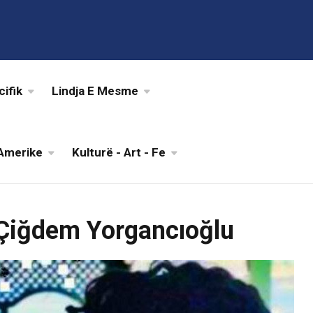
cifik
Lindja E Mesme
Amerike
Kulturë - Art - Fe
Çiğdem Yorgancıoğlu