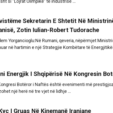
sht si “Lojrat Olimpike” të industrisë ...
rvistëme Sekretarin E Shtetit Në Ministrin
nisë, Zotin Iulian-Robert Tudorache
dem Yorgancioglu:Në Rumani, qeveria, nëpërmjet Ministri
uar në hartimin e një Strategjie Kombëtare të Energjitikës
oni Energjik I Shqipërisë Në Kongresin Bo
ongresi Botëror i Naftës është evenimenti më prestigjo
ohet një herë në tre vjet në lidhje ...
 Kyç I Gruas Në Kinemanë Iraniane