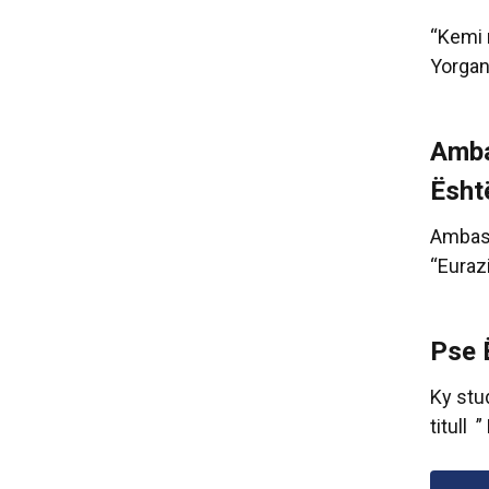
“Kemi 
Yorganc
Amba
Ësht
Ambasa
“Euraz
Pse 
Ky stu
titull 