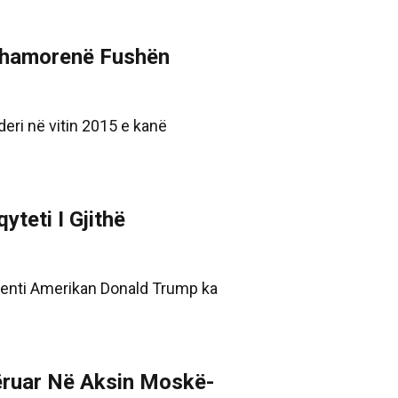
rthamorenë Fushën
eri në vitin 2015 e kanë
teti I Gjithë
sidenti Amerikan Donald Trump ka
lëruar Në Aksin Moskë-