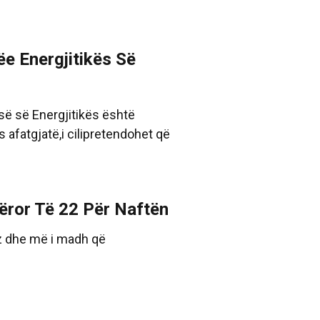
ëe Energjitikës Së
së së Energjitikës është
 afatgjatë,i cilipretendohet që
tëror Të 22 Për Naftën
z dhe më i madh që