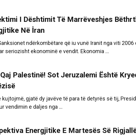
ektimi I Dështimit Të Marrëveshjes Bëth
jitike Në İran
Sanksionet ndërkombëtare që iu vunë Iranit nga viti 2006 d
r seriozisht ekonominë e vendit. Ekonomia ...
Qaj Palestinë! Sot Jeruzalemi Është Kryeqy
ëzisë
 kujtojmë, gjatë dy javëve të para të detyrës së tij, Pre
r vendimin e daljes nga ...
pektiva Energjitike E Martesës Së Rigjal