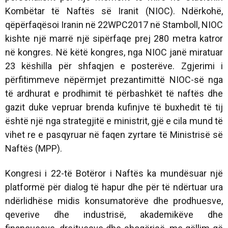
Kombëtar të Naftës së Iranit (NIOC). Ndërkohë,
qëpërfaqësoi Iranin në 22WPC2017 në Stamboll, NIOC
kishte një marrë një sipërfaqe prej 280 metra katror
në kongres. Në këtë kongres, nga NIOC janë miratuar
23 këshilla për shfaqjen e posterëve. Zgjerimi i
përfitimmeve nëpërmjet prezantimittë NIOC-së nga
të ardhurat e prodhimit të përbashkët të naftës dhe
gazit duke vepruar brenda kufinjve të buxhedit të tij
është një nga strategjitë e ministrit, gjë e cila mund të
vihet re e pasqyruar në faqen zyrtare të Ministrisë së
Naftës (MPP).
Kongresi i 22-të Botëror i Naftës ka mundësuar një
platformë për dialog të hapur dhe për të ndërtuar ura
ndërlidhëse midis konsumatorëve dhe prodhuesve,
qeverive dhe industrisë, akademikëve dhe