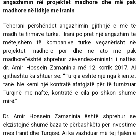
angazhimin në projektet madhore dhe më pak
madhore në lidhje me Iranin
Teherani përshëndet angazhimin gjithnjë e më të
madh të firmave turke. “Irani po pret një angazhim të
mëtejshëm të kompanive turke veçanërisht në
projektet madhore por dhe në ato më pak
madhore“është shprehur zëvendës-ministri i naftës
dr. Amir Hossein Zamaninia më 12 korrik 2017. Ai
gjithashtu ka shtuar se: “Turqia është një nga klientët
tanë. Ne kemi një kontratë afatgjatë për të furnizuar
Turqinë me naftë, kontratë e cila po shkon shumë
mirë.”
Dr. Amir Hossein Zamaninia është shprehur se
ekzistojnë shumë baza të përbashkëta për investime
mes Iranit dhe Turqisë. Ai ka vazhduar më tej fjalën e