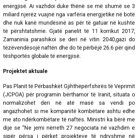
energjisë. Ai vazhdoi duke thënë se më shumë se 3
miliard njerëz vuajnë nga varfëria energjetike në botë
dhe nuk kanë mundësinë as për të gatuar në kushte
të përshtatshme. Gjatë panelit të 11 korrikut 2017,
Zamaninia parashikoi se deri në vitin 2040,gazi do
tëzëvendësojë naftën dhe do të përbëjë 26.6 për qind
tëshportës globale të energjisë.
Projektet aktuale
Pas Planit të Përbashkët Gjihthëpërfshirës të Veprimit
(JCPOA) për programin bërthamor të Iranit, situata o
normalizohet deri në atë masë sa vendi po
angazhohet si me kompanitë kombëtare ashtu edhe
me ato ndërkombëtare të naftës. Ministri ka bërë me
dije se “Ne jemi nërreth 27 negociata në vazhdim e
sipër përsa i përket projekteve të ndryshme në