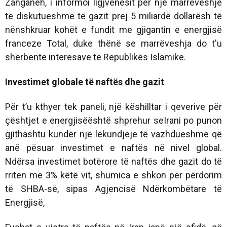
Zanganeh, i informoi ligjvënësit për një marrëveshje
të diskutueshme të gazit prej 5 miliardë dollarësh të
nënshkruar kohët e fundit me gjigantin e energjisë
franceze Total, duke thënë se marrëveshja do t'u
shërbente interesave të Republikës Islamike.
Investimet globale të naftës dhe gazit
Për t’u kthyer tek paneli, një këshilltar i qeverive për
çështjet e energjisëështë shprehur seIrani po punon
gjithashtu kundër një lëkundjeje të vazhdueshme që
anë pësuar investimet e naftës në nivel global.
Ndërsa investimet botërore të naftës dhe gazit do të
rriten me 3% këtë vit, shumica e shkon për përdorim
të SHBA-së, sipas Agjencisë Ndërkombëtare të
Energjisë,