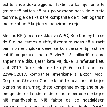
është ende duke zgjidhur faktin se ka një rënie të
çmimit të naftës që nuk po vazhdon për vitin e tretë
tashmë, gjë që i ka bërë kompanitë që t’i përllogarisin
me më shumë kujdes shpenzimet e reja.
Më pas BP (sposri ekskluziv i WPC) Bob Dudley tha se
do t’i duhej tëmos e shfrytëzonte mundësinë e Iranit
për momentin,duke qënë se kompania e tij tashmë
është angazhuar në një vlerë 15 miliardë dollarë
shpenzime diku tjetër këtë vit, duke iu referuar këtu
vitit 2017. Duke folur në të njëjtën konferencë në
22WPC2017, kompanitë amerikane si Exxon Mobil
Corp dhe Chevron Corp e kanë të ndaluarë të bëjnë
biznes në Iran, megjithatë kompanitë evropiane si BP
me qendër në Londër ende mund të përpiqen të bëjnë
një marrëveshje. Një faktor që po ngadalëson
përparimin e gjërave është se: Presidenti i SHBA,