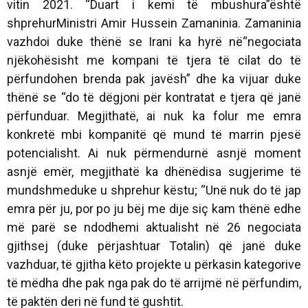
vitin 2021. “Duart i kemi të mbushura”është
shprehurMinistri Amir Hussein Zamaninia. Zamaninia
vazhdoi duke thënë se Irani ka hyrë në“negociata
njëkohësisht me kompani të tjera të cilat do të
përfundohen brenda pak javësh” dhe ka vijuar duke
thënë se “do të dëgjoni për kontratat e tjera që janë
përfunduar. Megjithatë, ai nuk ka folur me emra
konkretë mbi kompanitë që mund të marrin pjesë
potencialisht. Ai nuk përmendurnë asnjë moment
asnjë emër, megjithatë ka dhënëdisa sugjerime të
mundshmeduke u shprehur këstu; “Unë nuk do të jap
emra për ju, por po ju bëj me dije siç kam thënë edhe
më parë se ndodhemi aktualisht në 26 negociata
gjithsej (duke përjashtuar
Totalin
) që janë duke
vazhduar, të gjitha këto projekte u përkasin kategorive
të mëdha dhe pak nga pak do të arrijmë në përfundim,
të paktën deri në fund të gushtit.