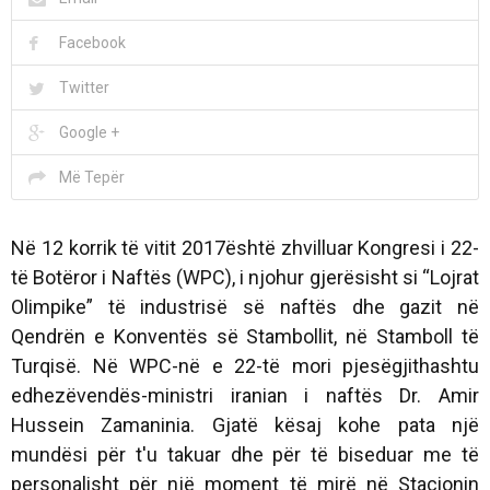
Facebook
Twitter
Google +
Më Tepër
Në 12 korrik të vitit 2017është zhvilluar Kongresi i 22-
të Botëror i Naftës (WPC), i njohur gjerësisht si “Lojrat
Olimpike” të industrisë së naftës dhe gazit në
Qendrën e Konventës së Stambollit, në Stamboll të
Turqisë. Në WPC-në e 22-të mori pjesëgjithashtu
edhezëvendës-ministri iranian i naftës Dr. Amir
Hussein Zamaninia. Gjatë kësaj kohe pata një
mundësi për t'u takuar dhe për të biseduar me të
personalisht për një moment të mirë në Stacionin