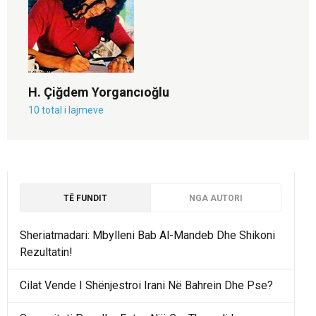
H. Çiğdem Yorgancıoğlu
10 total i lajmeve
TË FUNDIT
NGA AUTORI
Sheriatmadari: Mbylleni Bab Al-Mandeb Dhe Shikoni
Rezultatin!
Cilat Vende I Shënjestroi Irani Në Bahrein Dhe Pse?