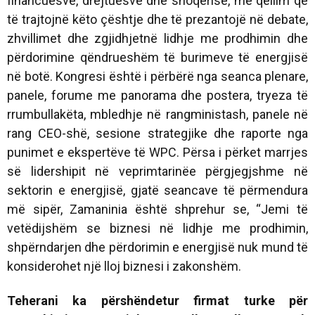
financuesve, drejtuesve dhe shoqërisë, me qëllim që
të trajtojnë këto çështje dhe të prezantojë në debate,
zhvillimet dhe zgjidhjetnë lidhje me prodhimin dhe
përdorimine qëndrueshëm të burimeve të energjisë
në botë. Kongresi është i përbërë nga seanca plenare,
panele, forume me panorama dhe postera, tryeza të
rrumbullakëta, mbledhje në rangministash, panele në
rang CEO-shë, sesione strategjike dhe raporte nga
punimet e ekspertëve të WPC. Përsa i përket marrjes
së lidershipit në veprimtarinëe përgjegjshme në
sektorin e energjisë, gjatë seancave të përmendura
më sipër, Zamaninia është shprehur se, “Jemi të
vetëdijshëm se biznesi në lidhje me prodhimin,
shpërndarjen dhe përdorimin e energjisë nuk mund të
konsiderohet një lloj biznesi i zakonshëm.
Teherani ka përshëndetur firmat turke për