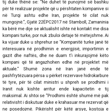
tij duke thënë se: “Ne duhet të punojmë së bashku
për të realizuar projekte që u përshtaten kompanive si
në Turqi ashtu edhe Iran, projekte të cilat nuk
mungojnë.”, Gjatë 22ËPC2017 në Stamboll, Zamaninia
ka bërë me dije se aktualisht ishte në kontakt me disa
kompani turke, por nuk zbuloi detaje të mëtejshme. Ai
ka vijuar duke u shprehur se “Kompanitë turke janë të
interesuara në prodhimin e energjisë, importimin e
gazit dhe naftës, dhe ne duam t'i inkurajojmë këto
kompani që të angazhohen edhe në projektet më
aktuale.” Shumë zona në Iran janë ende të
pashfrytëzuara përsa u përket rezervave hidrokarbure
të tyre, për të cilat ministri u shpreh se prodhimi i
Iranit nuk kishte arritur ende kapacitetin e tij
maksimal. Ai shtoi se “Prodhimi është shumë më pak
relativisht i diskutuar duke e krahasuar me rezervat që
ne posedojmë. Pikërisht për këtë arsye, kostoja e