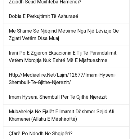
Zgjodh Sejid Muxhteba Hamenei?
Dobia E Përkujtimit Të Ashurasë
Më Shumë Se Njëqind Mësime Nga Një Lëvizje Që
Zgjati Vetëm Disa Muaj
Irani Po E Zgjeron Ekuacionin E Tij Të Parandalimit:
Vetëm Mbrojtja Nuk Është Më E Mjaftueshme
Http://Mediaelire.Net/Lajm/12677/Imam-Hyseni-
Shembull-Te-Gjithe-Njerezit/
Imam Hyseni, Shembull Për Të Gjithë Njerëzit
Mubaheleja Në Fjalët E Imamit Dëshmor Sejid Ali
Khamenei (Allahu E Mëshiroftë)
Çfarë Po Ndodh Në Shqipëri?