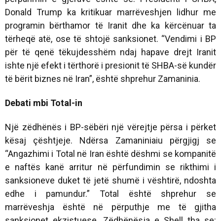
Donald Trump ka kritikuar marrëveshjen lidhur me
programin bërthamor të Iranit dhe ka kërcënuar ta
tërheqë atë, ose të shtojë sanksionet. “Vendimi i BP
për të qenë tëkujdesshëm ndaj hapave drejt Iranit
ishte një efekt i tërthorë i presionit të SHBA-së kundër
të bërit biznes në Iran”, është shprehur Zamaninia.
Debati mbi Total-in
Një zëdhënës i BP-sëbëri një vërejtje përsa i përket
kësaj çështjeje. Ndërsa Zamaniniaiu përgjigj se
“Angazhimi i Total në Iran është dëshmi se kompanitë
e naftës kanë arritur në përfundimin se rikthimi i
sanksioneve duket të jetë shumë i vështirë, ndoshta
edhe i pamundur.” Total është shprehur se
marrëveshja është në përputhje me të gjitha
sanksionet ekzistuese. Zëdhënësja e Shell tha se: