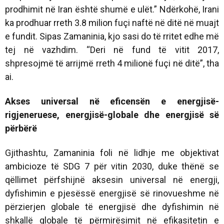
prodhimit në Iran është shumë e ulët.” Ndërkohë, Irani
ka prodhuar rreth 3.8 milion fuçi naftë në ditë në muajt
e fundit. Sipas Zamaninia, kjo sasi do të rritet edhe më
tej në vazhdim. “Deri në fund të vitit 2017,
shpresojmë të arrijmë rreth 4 milionë fuçi në ditë”, tha
ai.
Akses universal në eficensën e energjisë-
rigjeneruese, energjisë-globale dhe energjisë së
përbërë
Gjithashtu, Zamaninia foli në lidhje me objektivat
ambicioze të SDG 7 për vitin 2030, duke thënë se
qëllimet përfshijnë aksesin universal në energji,
dyfishimin e pjesëssë energjisë së rinovueshme në
përzierjen globale të energjisë dhe dyfishimin në
shkallë globale të përmirësimit në efikasitetin e