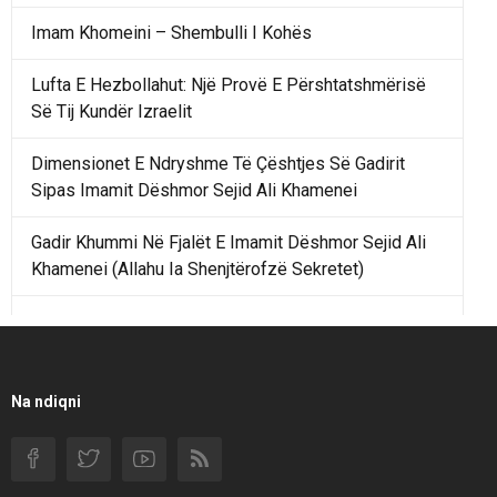
Imam Khomeini – Shembulli I Kohës
Lufta E Hezbollahut: Një Provë E Përshtatshmërisë
Së Tij Kundër Izraelit
Dimensionet E Ndryshme Të Çështjes Së Gadirit
Sipas Imamit Dëshmor Sejid Ali Khamenei
Gadir Khummi Në Fjalët E Imamit Dëshmor Sejid Ali
Khamenei (Allahu Ia Shenjtërofzë Sekretet)
Një Rend Rajonal I Udhëhequr Nga Irani Kundrejt Një
Rendi Rajonal Të Udhëhequr Nga Izraeli
Filmi I Shkurtër Iranian “Pasta Alfredo” Ka Udhëtuar
Na ndiqni
Për Në Shqipëri.
Si I Ndryshoi Rezistenca E Guximshme E Iranit