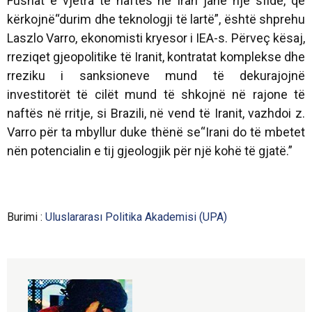
Fushat e vjetra të naftës në Iran janë një sfidë, që
kërkojnë“durim dhe teknologji të lartë”, është shprehu
Laszlo Varro, ekonomisti kryesor i IEA-s. Përveç kësaj,
rreziqet gjeopolitike të Iranit, kontratat komplekse dhe
rreziku i sanksioneve mund të dekurajojnë
investitorët të cilët mund të shkojnë në rajone të
naftës në rritje, si Brazili, në vend të Iranit, vazhdoi z.
Varro për ta mbyllur duke thënë se“Irani do të mbetet
nën potencialin e tij gjeologjik për një kohë të gjatë.”
Burimi :
Uluslararası Politika Akademisi (UPA)