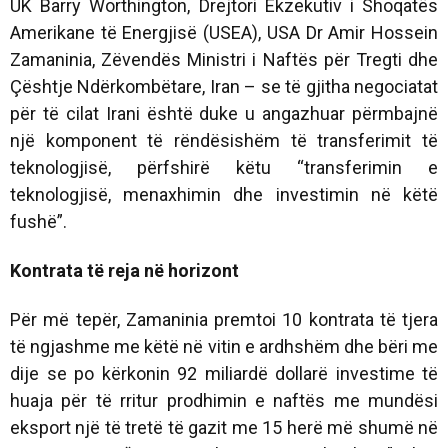
UK Barry Worthington, Drejtori Ekzekutiv i Shoqatës
Amerikane të Energjisë (USEA), USA Dr Amir Hossein
Zamaninia, Zëvendës Ministri i Naftës për Tregti dhe
Çështje Ndërkombëtare, Iran – se të gjitha negociatat
për të cilat Irani është duke u angazhuar përmbajnë
një komponent të rëndësishëm të transferimit të
teknologjisë, përfshirë këtu “transferimin e
teknologjisë, menaxhimin dhe investimin në këtë
fushë”.
Kontrata të reja në horizont
Për më tepër, Zamaninia premtoi 10 kontrata të tjera
të ngjashme me këtë në vitin e ardhshëm dhe bëri me
dije se po kërkonin 92 miliardë dollarë investime të
huaja për të rritur prodhimin e naftës me mundësi
eksport një të tretë të gazit me 15 herë më shumë në