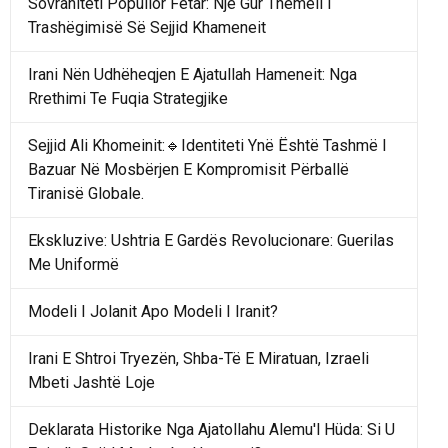
Sovraniteti Popullor Fetar: Një Gur Themeli I
Trashëgimisë Së Sejjid Khameneit
Irani Nën Udhëheqjen E Ajatullah Hameneit: Nga
Rrethimi Te Fuqia Strategjike
Sejjid Ali Khomeinit:🔹Identiteti Ynë Është Tashmë I
Bazuar Në Mosbërjen E Kompromisit Përballë
Tiranisë Globale.
Ekskluzive: Ushtria E Gardës Revolucionare: Guerilas
Me Uniformë
Modeli I Jolanit Apo Modeli I Iranit?
Irani E Shtroi Tryezën, Shba-Të E Miratuan, Izraeli
Mbeti Jashtë Loje
Deklarata Historike Nga Ajatollahu Alemu'l Hüda: Si U