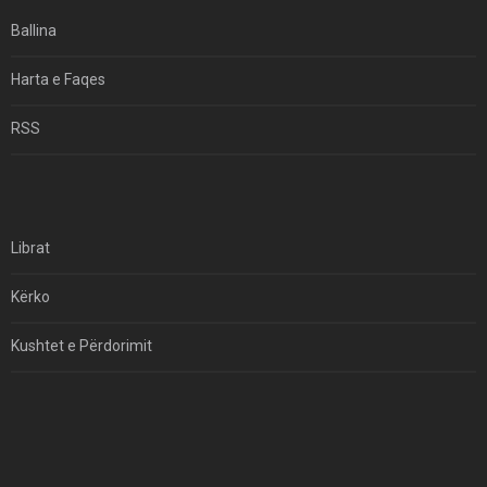
Ekuilibrat E Pushtetit Në Azinë Perëndimore?
Ballina
Hormuzi: Fillimi I Fundit Të Hegjemonisë Amerikane
Harta e Faqes
Për Çfarë Po Negocioni?
RSS
Librat
Kërko
Kushtet e Përdorimit
Kontakt
Të Drejtat e Autorit