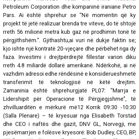
Petroleum Corporation dhe kompaninë iraniane Petro
Pars. Ai është shprehur se “Në momentin që ky
projekt të jetë realizuar brenda tre viteve, do të shtojë
rreth 56 milionë metra kub gaz në prodhimin tonë të
përgjithshëm.”. Gjithashtu,ai vuri në dukje faktin se;
kjo ishte një kontratë 20-vjeçare dhe përbëhet nga dy
faza. Investimi i drejtpërdrejtë fillestar varion diku
rreth 4.8 miliardë dollarë amerikanë. Ndërkohë, ai në
vazhdim adresoi edhe rëndësinë e konsiderueshmetë
transferimit të teknologjisë në këtë drejtim.
Zamaninia është shprehurgjatë PL07: “Marrja e
Lidershipit për Operacione të Përgjegjshme”, të
zhvilluarditën e mërkurë më12 Korrik 09:30 -10:30
(Salla Plenare) – të kryesuar nga Elisabeth Torstad
dhe CEO i naftës dhe gazit, DNV GL, Norvegji, me
pjesëmarrjen e folësve kryesorë: Bob Dudley, CEO, BP,