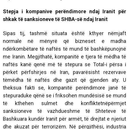
Stepja i kompanive perëndimore ndaj Iranit për
shkak të sanksioneve të SHBA-së ndaj Iranit
Sipas tij, tashmë situata është kthyer nëmjaft
normale në mënyrë që bizneset e madha
ndërkombëtare të naftës të mund të bashkëpunojnë
me Iranin. Megjithatë, kompanitë e tjera të mëdha të
naftës kanë qenë më të stepura se Total-i përsa i
përket përfshirjes në Iran, pavarësisht rezervave
tëmëdha të naftës dhe gazit që gjenden aty. U
theksua fakti se, kompanitë perëndimore janë të
stepuraduke qënë se i friksohen mundësisë se mund
të kthehen sulmet dhe konfliktetnëpërmjet
sanksioneve të vazhdueshme të Shteteve të
Bashkuara kundër Iranit për armët, të drejtat e njeriut
dhe akuzat për terrorizëm. Në përgjithësi, industria