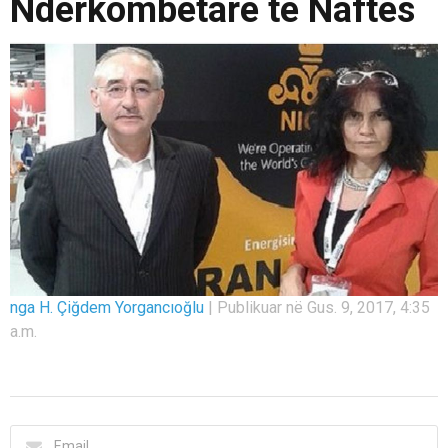
Ndërkombëtare të Naftës
nga H. Çiğdem Yorgancıoğlu
|
Publikuar në Gus. 9, 2017, 4:35
a.m.
Email