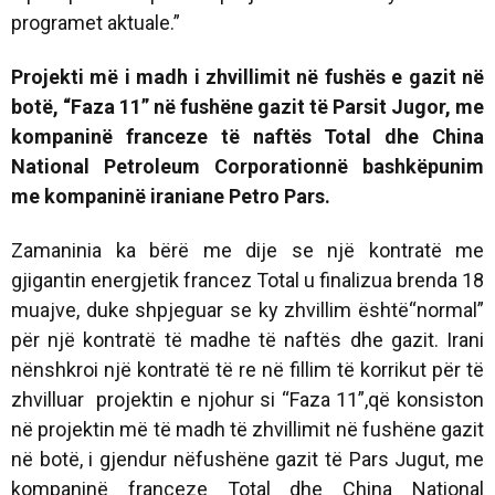
programet aktuale.”
Projekti më i madh i zhvillimit në fushës e gazit në
botë, “Faza 11” në fushëne gazit të Parsit Jugor, me
kompaninë franceze të naftës
Total
dhe
China
National Petroleum Corporation
në bashkëpunim
me kompaninë iraniane
Petro Pars
.
Zamaninia ka bërë me dije se një kontratë me
gjigantin energjetik francez Total u finalizua brenda 18
muajve, duke shpjeguar se ky zhvillim është“normal”
për një kontratë të madhe të naftës dhe gazit. Irani
nënshkroi një kontratë të re në fillim të korrikut për të
zhvilluar projektin e njohur si “Faza 11”,që konsiston
në projektin më të madh të zhvillimit në fushëne gazit
në botë, i gjendur nëfushëne gazit të Pars Jugut, me
kompaninë franceze Total dhe China National