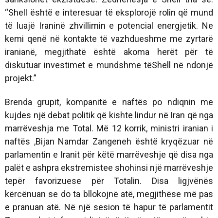
“Shell është e interesuar të eksplorojë rolin që mund
të luajë Iraninë zhvillimin e potencial energjetik. Ne
kemi qenë në kontakte të vazhdueshme me zyrtarë
iranianë, megjithatë është akoma herët për të
diskutuar investimet e mundshme tëShell në ndonjë
projekt.”
Brenda grupit, kompanitë e naftës po ndiqnin me
kujdes një debat politik që kishte lindur në Iran që nga
marrëveshja me Total. Më 12 korrik, ministri iranian i
naftës ,Bijan Namdar Zangeneh është kryqëzuar në
parlamentin e Iranit për këtë marrëveshje që disa nga
palët e ashpra ekstremistee shohinsi një marrëveshje
tepër favorizuese për Totalin. Disa ligjvënës
kërcënuan se do ta bllokojnë atë, megjithëse më pas
e pranuan atë. Në një sesion të hapur të parlamentit