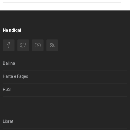
Një Rend Rajonal I Udhëhequr Nga Irani Kundrejt Një
Rendi Rajonal Të Udhëhequr Nga Izraeli
Filmi I Shkurtër Iranian “Pasta Alfredo” Ka Udhëtuar
Na ndiqni
Për Në Shqipëri.
Si I Ndryshoi Rezistenca E Guximshme E Iranit
Ekuilibrat E Pushtetit Në Azinë Perëndimore?
Ballina
Hormuzi: Fillimi I Fundit Të Hegjemonisë Amerikane
Harta e Faqes
Për Çfarë Po Negocioni?
RSS
Librat