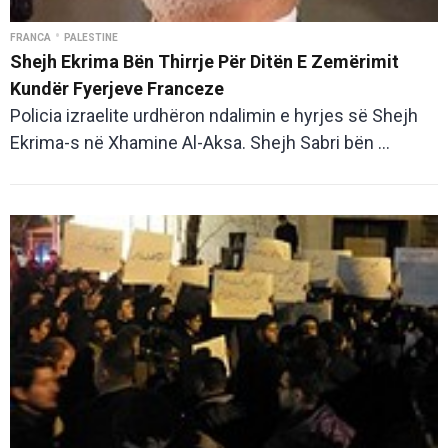
•
FRANCA
PALESTINE
Shejh Ekrima Bën Thirrje Për Ditën E Zemërimit
Kundër Fyerjeve Franceze
Policia izraelite urdhëron ndalimin e hyrjes së Shejh
Ekrima-s në Xhamine Al-Aksa. Shejh Sabri bën ...