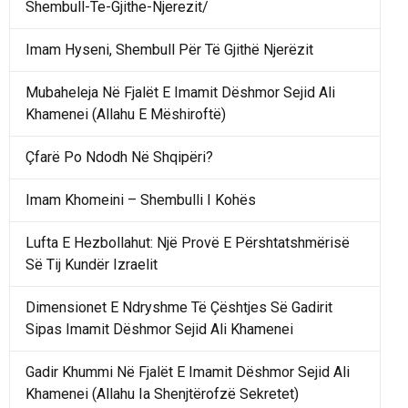
Shembull-Te-Gjithe-Njerezit/
Imam Hyseni, Shembull Për Të Gjithë Njerëzit
Mubaheleja Në Fjalët E Imamit Dëshmor Sejid Ali
Khamenei (Allahu E Mëshiroftë)
Çfarë Po Ndodh Në Shqipëri?
Imam Khomeini – Shembulli I Kohës
Lufta E Hezbollahut: Një Provë E Përshtatshmërisë
Së Tij Kundër Izraelit
Dimensionet E Ndryshme Të Çështjes Së Gadirit
Sipas Imamit Dëshmor Sejid Ali Khamenei
Gadir Khummi Në Fjalët E Imamit Dëshmor Sejid Ali
Khamenei (Allahu Ia Shenjtërofzë Sekretet)