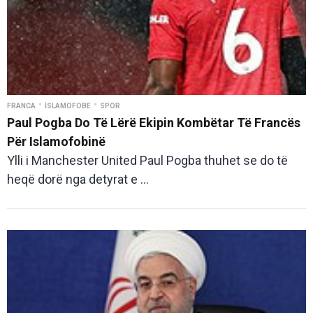
•
•
FRANCA
İSLAMOFOBE
SPOR
Paul Pogba Do Të Lërë Ekipin Kombëtar Të Francës
Për Islamofobinë
Ylli i Manchester United Paul Pogba thuhet se do të
heqë dorë nga detyrat e ...