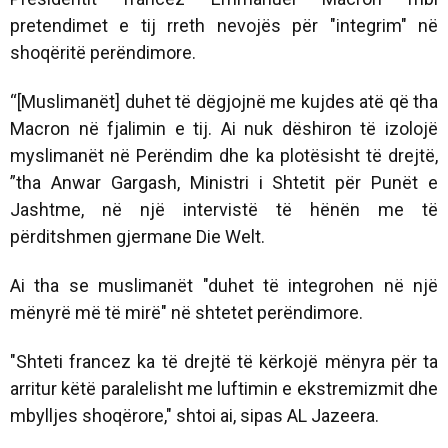
pretendimet e tij rreth nevojës për "integrim" në
shoqëritë perëndimore.
“[Muslimanët] duhet të dëgjojnë me kujdes atë që tha
Macron në fjalimin e tij. Ai nuk dëshiron të izolojë
myslimanët në Perëndim dhe ka plotësisht të drejtë,
”tha Anwar Gargash, Ministri i Shtetit për Punët e
Jashtme, në një intervistë të hënën me të
përditshmen gjermane Die Welt.
Ai tha se muslimanët "duhet të integrohen në një
mënyrë më të mirë" në shtetet perëndimore.
"Shteti francez ka të drejtë të kërkojë mënyra për ta
arritur këtë paralelisht me luftimin e ekstremizmit dhe
mbylljes shoqërore," shtoi ai, sipas AL Jazeera.