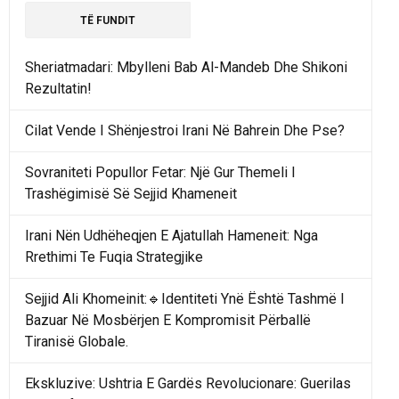
TË FUNDIT
Sheriatmadari: Mbylleni Bab Al-Mandeb Dhe Shikoni
Rezultatin!
Cilat Vende I Shënjestroi Irani Në Bahrein Dhe Pse?
Sovraniteti Popullor Fetar: Një Gur Themeli I
Trashëgimisë Së Sejjid Khameneit
Irani Nën Udhëheqjen E Ajatullah Hameneit: Nga
Rrethimi Te Fuqia Strategjike
Sejjid Ali Khomeinit:🔹Identiteti Ynë Është Tashmë I
Bazuar Në Mosbërjen E Kompromisit Përballë
Tiranisë Globale.
Ekskluzive: Ushtria E Gardës Revolucionare: Guerilas