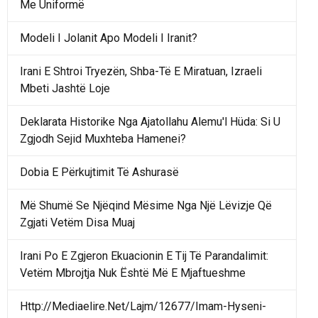
Me Uniformë
Modeli I Jolanit Apo Modeli I Iranit?
Irani E Shtroi Tryezën, Shba-Të E Miratuan, Izraeli
Mbeti Jashtë Loje
Deklarata Historike Nga Ajatollahu Alemu'l Hüda: Si U
Zgjodh Sejid Muxhteba Hamenei?
Dobia E Përkujtimit Të Ashurasë
Më Shumë Se Njëqind Mësime Nga Një Lëvizje Që
Zgjati Vetëm Disa Muaj
Irani Po E Zgjeron Ekuacionin E Tij Të Parandalimit:
Vetëm Mbrojtja Nuk Është Më E Mjaftueshme
Http://Mediaelire.Net/Lajm/12677/Imam-Hyseni-