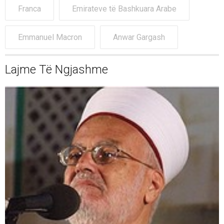
Franca
Emirateve të Bashkuara Arabe
Emmanuel Macron
Anwar Gargash
Lajme Të Ngjashme