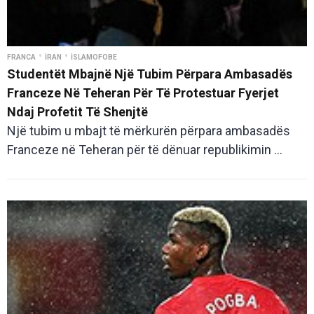
•
•
FRANCA
İRAN
İSLAMOFOBE
Studentët Mbajnë Një Tubim Përpara Ambasadës
Franceze Në Teheran Për Të Protestuar Fyerjet
Ndaj Profetit Të Shenjtë
Një tubim u mbajt të mërkurën përpara ambasadës
Franceze në Teheran për të dënuar republikimin ...