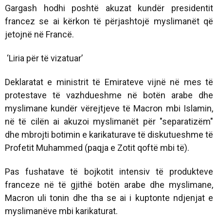
Gargash hodhi poshtë akuzat kundër presidentit
francez se ai kërkon të përjashtojë myslimanët që
jetojnë në Francë.
‘Liria për të vizatuar’
Deklaratat e ministrit të Emirateve vijnë në mes të
protestave të vazhdueshme në botën arabe dhe
myslimane kundër vërejtjeve të Macron mbi Islamin,
në të cilën ai akuzoi myslimanët për "separatizëm"
dhe mbrojti botimin e karikaturave të diskutueshme të
Profetit Muhammed (paqja e Zotit qoftë mbi të).
Pas fushatave të bojkotit intensiv të produkteve
franceze në të gjithë botën arabe dhe myslimane,
Macron uli tonin dhe tha se ai i kuptonte ndjenjat e
myslimanëve mbi karikaturat.