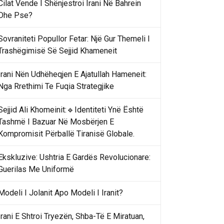
Cilat Vende I Shënjestroi Irani Në Bahrein
Dhe Pse?
Sovraniteti Popullor Fetar: Një Gur Themeli I
Trashëgimisë Së Sejjid Khameneit
Irani Nën Udhëheqjen E Ajatullah Hameneit:
Nga Rrethimi Te Fuqia Strategjike
Sejjid Ali Khomeinit:🔹Identiteti Ynë Është
Tashmë I Bazuar Në Mosbërjen E
Kompromisit Përballë Tiranisë Globale.
Ekskluzive: Ushtria E Gardës Revolucionare:
Guerilas Me Uniformë
Modeli I Jolanit Apo Modeli I Iranit?
Irani E Shtroi Tryezën, Shba-Të E Miratuan,