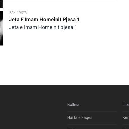
•
İRAN
VETA
Jeta E Imam Homeinit Pjesa 1
Jeta e Imam Homeinit pjesa 1
Ballina
Lib
Harta e Faqes
Kër