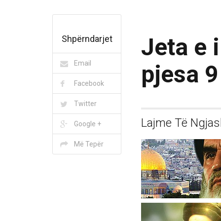
Jeta e
Shpërndarjet
Email
pjesa 9
Facebook
Twitter
Lajme Të Ngja
Google +
Më Tepër