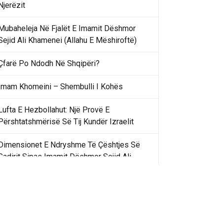
Njerëzit
Mubaheleja Në Fjalët E Imamit Dëshmor
Sejid Ali Khamenei (Allahu E Mëshiroftë)
Çfarë Po Ndodh Në Shqipëri?
Imam Khomeini – Shembulli I Kohës
Lufta E Hezbollahut: Një Provë E
Përshtatshmërisë Së Tij Kundër Izraelit
Dimensionet E Ndryshme Të Çështjes Së
Gadirit Sipas Imamit Dëshmor Sejid Ali
Khamenei
Gadir Khummi Në Fjalët E Imamit Dëshmor
Sejid Ali Khamenei (Allahu Ia Shenjtërofzë
Sekretet)