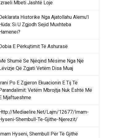
Izraeli Mbeti Jashtë Loje
Deklarata Historike Nga Ajatollahu Alemu'l
Hüda: Si U Zgjodh Sejid Muxhteba
Hamenei?
Dobia E Përkujtimit Të Ashurasë
Më Shumë Se Njëqind Mësime Nga Një
Lëvizje Që Zgjati Vetëm Disa Muaj
Irani Po E Zgjeron Ekuacionin E Tij Të
Parandalimit: Vetëm Mbrojtja Nuk Është Më
E Mjaftueshme
Http://Mediaelire.Net/Lajm/12677/Imam-
Hyseni-Shembull-Te-Gjithe-Njerezit/
Imam Hyseni, Shembull Për Të Gjithë