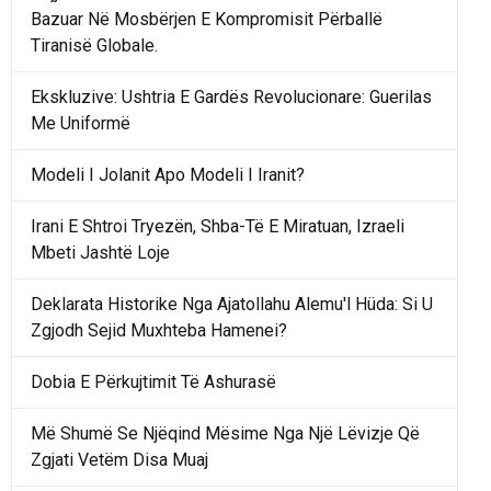
Bazuar Në Mosbërjen E Kompromisit Përballë
Tiranisë Globale.
Ekskluzive: Ushtria E Gardës Revolucionare: Guerilas
Me Uniformë
Modeli I Jolanit Apo Modeli I Iranit?
Irani E Shtroi Tryezën, Shba-Të E Miratuan, Izraeli
Mbeti Jashtë Loje
Deklarata Historike Nga Ajatollahu Alemu'l Hüda: Si U
Zgjodh Sejid Muxhteba Hamenei?
Dobia E Përkujtimit Të Ashurasë
Më Shumë Se Njëqind Mësime Nga Një Lëvizje Që
Zgjati Vetëm Disa Muaj