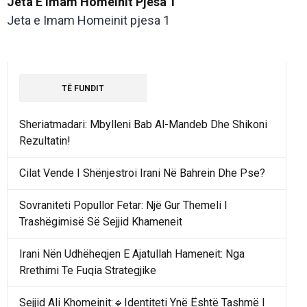
Jeta E Imam Homeinit Pjesa 1
Jeta e Imam Homeinit pjesa 1
TË FUNDIT
Sheriatmadari: Mbylleni Bab Al-Mandeb Dhe Shikoni
Rezultatin!
Cilat Vende I Shënjestroi Irani Në Bahrein Dhe Pse?
Sovraniteti Popullor Fetar: Një Gur Themeli I
Trashëgimisë Së Sejjid Khameneit
Irani Nën Udhëheqjen E Ajatullah Hameneit: Nga
Rrethimi Te Fuqia Strategjike
Sejjid Ali Khomeinit:🔹Identiteti Ynë Është Tashmë I