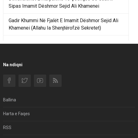
Sipas Imamit Dëshmor Sejid Ali Khamenei
Gadir Khummi Në Fjalët E Imamit Dëshmor Sejid Ali
Khamenei (Allahu Ia Shenjtërofzë Sekretet)
Një Rend Rajonal I Udhëhequr Nga Irani Kundrejt Një
Rendi Rajonal Të Udhëhequr Nga Izraeli
Filmi I Shkurtër Iranian “Pasta Alfredo” Ka Udhëtuar
Na ndiqni
Për Në Shqipëri.
Si I Ndryshoi Rezistenca E Guximshme E Iranit
Ekuilibrat E Pushtetit Në Azinë Perëndimore?
Ballina
Hormuzi: Fillimi I Fundit Të Hegjemonisë Amerikane
Harta e Faqes
Për Çfarë Po Negocioni?
RSS