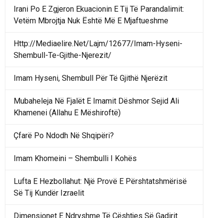
Irani Po E Zgjeron Ekuacionin E Tij Të Parandalimit:
Vetëm Mbrojtja Nuk Është Më E Mjaftueshme
Http://Mediaelire.Net/Lajm/12677/Imam-Hyseni-
Shembull-Te-Gjithe-Njerezit/
Imam Hyseni, Shembull Për Të Gjithë Njerëzit
Mubaheleja Në Fjalët E Imamit Dëshmor Sejid Ali
Khamenei (Allahu E Mëshiroftë)
Çfarë Po Ndodh Në Shqipëri?
Imam Khomeini – Shembulli I Kohës
Lufta E Hezbollahut: Një Provë E Përshtatshmërisë
Së Tij Kundër Izraelit
Dimensionet E Ndryshme Të Çështjes Së Gadirit