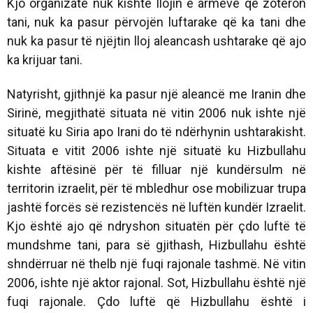
Kjo organizatë nuk kishte llojin e armëve që zotëron
tani, nuk ka pasur përvojën luftarake që ka tani dhe
nuk ka pasur të njëjtin lloj aleancash ushtarake që ajo
ka krijuar tani.
Natyrisht, gjithnjë ka pasur një aleancë me Iranin dhe
Sirinë, megjithatë situata në vitin 2006 nuk ishte një
situatë ku Siria apo Irani do të ndërhynin ushtarakisht.
Situata e vitit 2006 ishte një situatë ku Hizbullahu
kishte aftësinë për të filluar një kundërsulm në
territorin izraelit, për të mbledhur ose mobilizuar trupa
jashtë forcës së rezistencës në luftën kundër Izraelit.
Kjo është ajo që ndryshon situatën për çdo luftë të
mundshme tani, para së gjithash, Hizbullahu është
shndërruar në thelb një fuqi rajonale tashmë. Në vitin
2006, ishte një aktor rajonal. Sot, Hizbullahu është një
fuqi rajonale. Çdo luftë që Hizbullahu është i