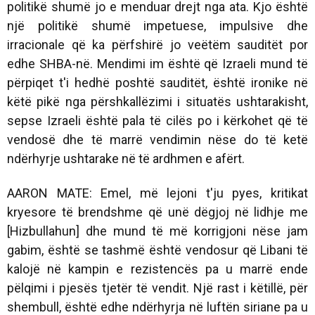
politikë shumë jo e menduar drejt nga ata. Kjo është
një politikë shumë impetuese, impulsive dhe
irracionale që ka përfshirë jo veëtëm sauditët por
edhe SHBA-në. Mendimi im është që Izraeli mund të
përpiqet t'i hedhë poshtë sauditët, është ironike në
këtë pikë nga përshkallëzimi i situatës ushtarakisht,
sepse Izraeli është pala të cilës po i kërkohet që të
vendosë dhe të marrë vendimin nëse do të ketë
ndërhyrje ushtarake në të ardhmen e afërt.
AARON MATE: Emel, më lejoni t'ju pyes, kritikat
kryesore të brendshme që unë dëgjoj në lidhje me
[Hizbullahun] dhe mund të më korrigjoni nëse jam
gabim, është se tashmë është vendosur që Libani të
kalojë në kampin e rezistencës pa u marrë ende
pëlqimi i pjesës tjetër të vendit. Një rast i këtillë, për
shembull, është edhe ndërhyrja në luftën siriane pa u