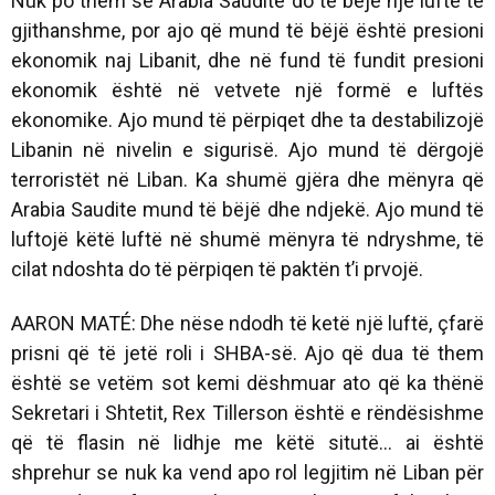
Nuk po them se Arabia Saudite do të bëjë një luftë të
gjithanshme, por ajo që mund të bëjë është presioni
ekonomik naj Libanit, dhe në fund të fundit presioni
ekonomik është në vetvete një formë e luftës
ekonomike. Ajo mund të përpiqet dhe ta destabilizojë
Libanin në nivelin e sigurisë. Ajo mund të dërgojë
terroristët në Liban. Ka shumë gjëra dhe mënyra që
Arabia Saudite mund të bëjë dhe ndjekë. Ajo mund të
luftojë këtë luftë në shumë mënyra të ndryshme, të
cilat ndoshta do të përpiqen të paktën t’i prvojë.
AARON MATÉ: Dhe nëse ndodh të ketë një luftë, çfarë
prisni që të jetë roli i SHBA-së. Ajo që dua të them
është se vetëm sot kemi dëshmuar ato që ka thënë
Sekretari i Shtetit, Rex Tillerson është e rëndësishme
që të flasin në lidhje me këtë situtë... ai është
shprehur se nuk ka vend apo rol legjitim në Liban për