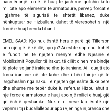
nasnjëdonjë forcë të huaj të jashtme qofshin këto
milicitë apo elementë të armatosurë, përveç forcat e
ligjshme të sigurisë të shtetit libanez, duke
nënkuptuar se Hizbullahu duhet të vlerësohet si një
forcë e huaj brenda Libanit.
EMEL SAAD: Kjo nuk është hera e parë që Tillerson
bën një gjë të këtillë, apo jo? Ai është shprehur kohët
e fundit në të njëjtën mënyrë edhe Njësinë e
Mobilizimit Popullor të Irakut, të cilët dihen me bindje
të plotë se janë irakiane dhe jo iraniane. Ai i quajti ato
forca iraniane në atë kohë dhe i bëri thirrje që të
largoheshin nga Iraku. Të njëjtën gjë është duke bërë
dhe shumë më tepër duke iu referuar Hizbullahut si
një forcë e armatosur e huaj apo një milici e huaj, gjë
që është qesharake. Nuk e di nëse kjo është një
veprim i tij i budallallepsur apo i vjen nga injoranca dhe