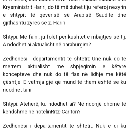
Kryeministrit Hariri, do të më duhet t'ju referoj nëzyrin
e shtypit të qeverisë së Arabisë Saudite dhe
gjithashtu zyrës së z. Hariri.
Shtypi: Më falni, ju folët për kushtet e mbajtjes së tij.
A ndodhet ai aktualisht në paraburgim?
Zëdhënësi i departamentit të shtetit: Unë nuk do të
merrem aktualisht me shpjegimin e këtyre
koncepteve dhe nuk do të flas në lidhje me këtë
çështje. E vetmja gjë që mund të them është se ku
ndodhet tani.
Shtypi: Atëherë, ku ndodhet ai? Në ndonjë dhomë të
këndshme në hotelinRitz-Carlton?
Zëdhënësi i departamentit të shtetit: Nuk e di ku