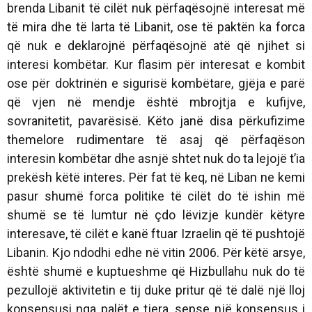
brenda Libanit të cilët nuk përfaqësojnë interesat më
të mira dhe të larta të Libanit, ose të paktën ka forca
që nuk e deklarojnë përfaqësojnë atë që njihet si
interesi kombëtar. Kur flasim për interesat e kombit
ose për doktrinën e sigurisë kombëtare, gjëja e parë
që vjen në mendje është mbrojtja e kufijve,
sovranitetit, pavarësisë. Këto janë disa përkufizime
themelore rudimentare të asaj që përfaqëson
interesin kombëtar dhe asnjë shtet nuk do ta lejojë t’ia
prekësh këtë interes. Për fat të keq, në Liban ne kemi
pasur shumë forca politike të cilët do të ishin më
shumë se të lumtur në çdo lëvizje kundër këtyre
interesave, të cilët e kanë ftuar Izraelin që të pushtojë
Libanin. Kjo ndodhi edhe në vitin 2006. Për këtë arsye,
është shumë e kuptueshme që Hizbullahu nuk do të
pezullojë aktivitetin e tij duke pritur që të dalë një lloj
konsensusi nga palët e tjera, sepse një konsensus i