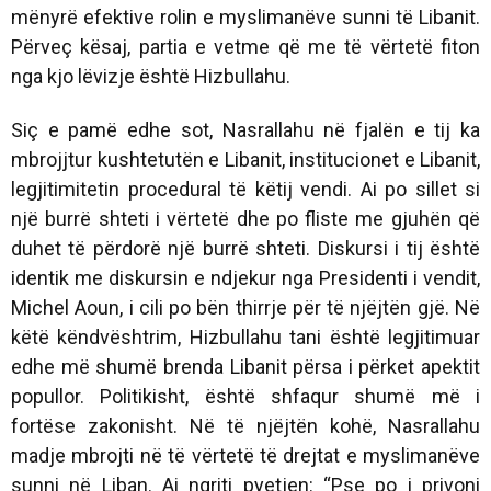
mënyrë efektive rolin e myslimanëve sunni të Libanit.
Përveç kësaj, partia e vetme që me të vërtetë fiton
nga kjo lëvizje është Hizbullahu.
Siç e pamë edhe sot, Nasrallahu në fjalën e tij ka
mbrojjtur kushtetutën e Libanit, institucionet e Libanit,
legjitimitetin procedural të këtij vendi. Ai po sillet si
një burrë shteti i vërtetë dhe po fliste me gjuhën që
duhet të përdorë një burrë shteti. Diskursi i tij është
identik me diskursin e ndjekur nga Presidenti i vendit,
Michel Aoun, i cili po bën thirrje për të njëjtën gjë. Në
këtë këndvështrim, Hizbullahu tani është legjitimuar
edhe më shumë brenda Libanit përsa i përket apektit
popullor. Politikisht, është shfaqur shumë më i
fortëse zakonisht. Në të njëjtën kohë, Nasrallahu
madje mbrojti në të vërtetë të drejtat e myslimanëve
sunni në Liban. Ai ngriti pyetjen: “Pse po i privoni