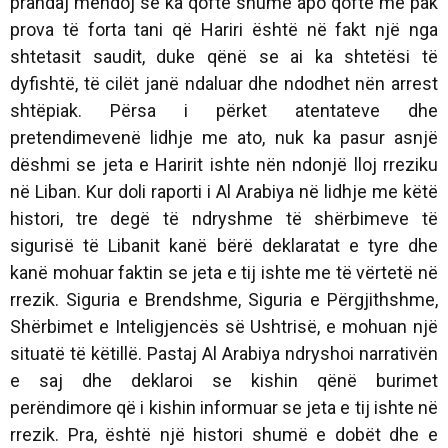
prandaj mendoj se ka qoftë shumë apo qoftë më pak
prova të forta tani që Hariri është në fakt një nga
shtetasit saudit, duke qënë se ai ka shtetësi të
dyfishtë, të cilët janë ndaluar dhe ndodhet nën arrest
shtëpiak. Përsa i përket atentateve dhe
pretendimevenë lidhje me ato, nuk ka pasur asnjë
dëshmi se jeta e Haririt ishte nën ndonjë lloj rreziku
në Liban. Kur doli raporti i Al Arabiya në lidhje me këtë
histori, tre degë të ndryshme të shërbimeve të
sigurisë të Libanit kanë bërë deklaratat e tyre dhe
kanë mohuar faktin se jeta e tij ishte me të vërtetë në
rrezik. Siguria e Brendshme, Siguria e Përgjithshme,
Shërbimet e Inteligjencës së Ushtrisë, e mohuan një
situatë të këtillë. Pastaj Al Arabiya ndryshoi narrativën
e saj dhe deklaroi se kishin qënë burimet
perëndimore që i kishin informuar se jeta e tij ishte në
rrezik. Pra, është një histori shumë e dobët dhe e