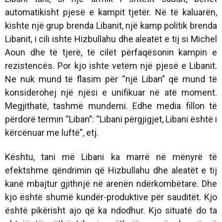
automatikisht pjesë e kampit tjetër. Në të kaluarën,
kishte një grup brenda Libanit, një kamp politik brenda
Libanit, i cili ishte Hizbullahu dhe aleatët e tij si Michel
Aoun dhe të tjerë, të cilët përfaqësonin kampin e
rezistencës. Por kjo ishte vetëm një pjesë e Libanit.
Ne nuk mund të flasim për “një Liban” që mund të
konsiderohej një njësi e unifikuar në atë moment.
Megjithatë, tashmë mundemi. Edhe media fillon të
përdorë termin “Liban”: “Libani përgjigjet, Libani është i
kërcënuar me luftë”, etj.
Kështu, tani më Libani ka marrë në mënyrë të
efektshme qëndrimin që Hizbullahu dhe aleatët e tij
kanë mbajtur gjithnjë në arenën ndërkombëtare. Dhe
kjo është shumë kundër-produktive për sauditët. Kjo
është pikërisht ajo që ka ndodhur. Kjo situatë do ta