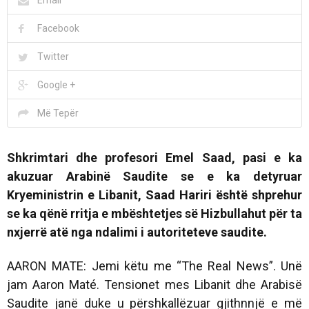
Email
Facebook
Twitter
Google +
Më Tepër
Shkrimtari dhe profesori Emel Saad, pasi e ka
akuzuar Arabinë Saudite se e ka detyruar
Kryeministrin e Libanit, Saad Hariri është shprehur
se ka qënë rritja e mbështetjes së Hizbullahut për ta
nxjerrë atë nga ndalimi i autoriteteve saudite.
AARON MATE: Jemi këtu me “The Real News”. Unë
jam Aaron Maté. Tensionet mes Libanit dhe Arabisë
Saudite janë duke u përshkallëzuar gjithnnjë e më