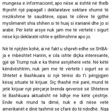
mungesa e informacionit, apo nëse ai është në thelb
thjesht një papagall i deklaratave sektare shumë të
rrezikshme të sauditëve, sipas të cilëve të gjithë
myslimanët shia shihen si të huaj si iranianë dhe jo si
arabë. Për këtë arsye nuk jam me të vërtetë i sigurt
nëse kjo deklaratë ishte e qëllimshme apo jo.
Në të njëjtën kohë, ai në fakt u shpreh edhe se SHBA-
ja e mbështet Haririn, e cila ishte diçka interesante,
gjë që Trump nuk e ka thënë asnjëherë vetë. Në këtë
këndvështrim, nuk jam me të vërtetë i sigurt se si
Shtetet e Bashkuara si një tërësi do t'i përgjigjen
kësaj situate të krijuar. Siç thashë më parë, mund të
jetë krijuar një përçarje brenda qeverisë së Shteteve
të Bashkuara aktualisht në lidhje me këtë çështje.
Ende nuk mund ta dimë, nuk e di nëse vetë
amerikanët e dinë tashmë se çfarë do të ndodhë . Nga