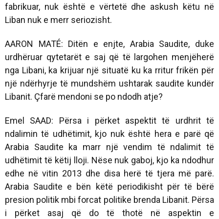
fabrikuar, nuk është e vërtetë dhe askush këtu në
Liban nuk e merr seriozisht.
AARON MATÉ: Ditën e enjte, Arabia Saudite, duke
urdhëruar qytetarët e saj që të largohen menjëherë
nga Libani, ka krijuar një situatë ku ka rritur frikën për
një ndërhyrje të mundshëm ushtarak saudite kundër
Libanit. Çfarë mendoni se po ndodh atje?
Emel SAAD: Përsa i përket aspektit të urdhrit të
ndalimin të udhëtimit, kjo nuk është hera e parë që
Arabia Saudite ka marr një vendim të ndalimit të
udhëtimit të këtij lloji. Nëse nuk gaboj, kjo ka ndodhur
edhe në vitin 2013 dhe disa herë të tjera më parë.
Arabia Saudite e bën këtë periodikisht për të bërë
presion politik mbi forcat politike brenda Libanit. Përsa
i përket asaj që do të thotë në aspektin e