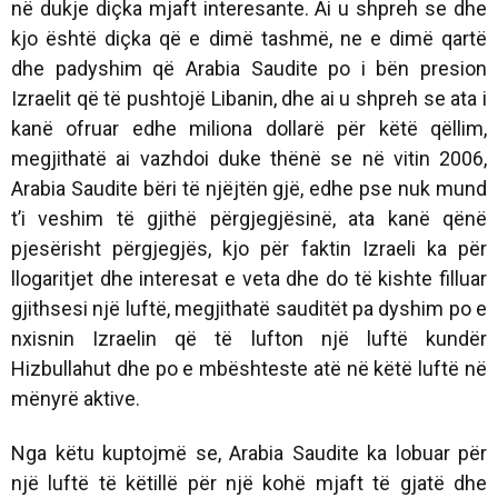
në dukje diçka mjaft interesante. Ai u shpreh se dhe
kjo është diçka që e dimë tashmë, ne e dimë qartë
dhe padyshim që Arabia Saudite po i bën presion
Izraelit që të pushtojë Libanin, dhe ai u shpreh se ata i
kanë ofruar edhe miliona dollarë për këtë qëllim,
megjithatë ai vazhdoi duke thënë se në vitin 2006,
Arabia Saudite bëri të njëjtën gjë, edhe pse nuk mund
t’i veshim të gjithë përgjegjësinë, ata kanë qënë
pjesërisht përgjegjës, kjo për faktin Izraeli ka për
llogaritjet dhe interesat e veta dhe do të kishte filluar
gjithsesi një luftë, megjithatë sauditët pa dyshim po e
nxisnin Izraelin që të lufton një luftë kundër
Hizbullahut dhe po e mbështeste atë në këtë luftë në
mënyrë aktive.
Nga këtu kuptojmë se, Arabia Saudite ka lobuar për
një luftë të këtillë për një kohë mjaft të gjatë dhe