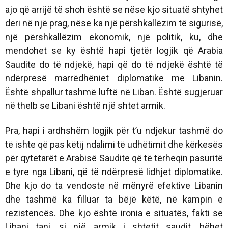
ajo që arrijë të shoh është se nëse kjo situatë shtyhet
deri në një prag, nëse ka një përshkallëzim të sigurisë,
një përshkallëzim ekonomik, një politik, ku, dhe
mendohet se ky është hapi tjetër logjik që Arabia
Saudite do të ndjekë, hapi që do të ndjekë është të
ndërpresë marrëdhëniet diplomatike me Libanin.
Është shpallur tashmë luftë në Liban. Është sugjeruar
në thelb se Libani është një shtet armik.
Pra, hapi i ardhshëm logjik për t’u ndjekur tashmë do
të ishte që pas këtij ndalimi të udhëtimit dhe kërkesës
për qytetarët e Arabisë Saudite që të tërheqin pasuritë
e tyre nga Libani, që të ndërpresë lidhjet diplomatike.
Dhe kjo do ta vendoste në mënyrë efektive Libanin
dhe tashmë ka filluar ta bëjë këtë, në kampin e
rezistencës. Dhe kjo është ironia e situatës, fakti se
Libani tani, si një armik i shtetit saudit, bëhet