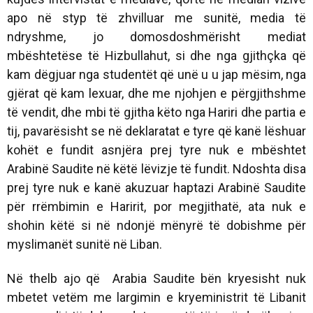
apo në styp të zhvilluar me sunitë, media të
ndryshme, jo domosdoshmërisht mediat
mbështetëse të Hizbullahut, si dhe nga gjithçka që
kam dëgjuar nga studentët që unë u u jap mësim, nga
gjërat që kam lexuar, dhe me njohjen e përgjithshme
të vendit, dhe mbi të gjitha këto nga Hariri dhe partia e
tij, pavarësisht se në deklaratat e tyre që kanë lëshuar
kohët e fundit asnjëra prej tyre nuk e mbështet
Arabinë Saudite në këtë lëvizje të fundit. Ndoshta disa
prej tyre nuk e kanë akuzuar haptazi Arabinë Saudite
për rrëmbimin e Haririt, por megjithatë, ata nuk e
shohin këtë si në ndonjë mënyrë të dobishme për
myslimanët sunitë në Liban.
Në thelb ajo që Arabia Saudite bën kryesisht nuk
mbetet vetëm me largimin e kryeministrit të Libanit