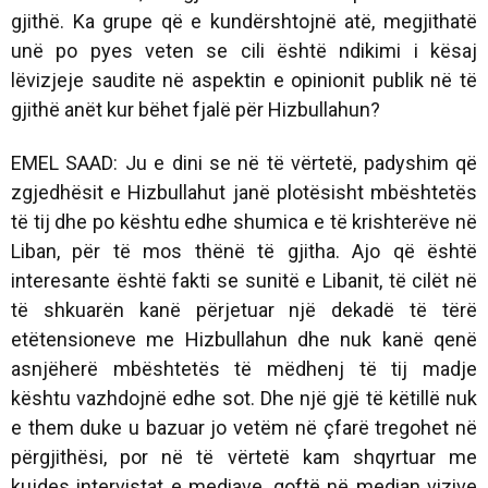
gjithë. Ka grupe që e kundërshtojnë atë, megjithatë
unë po pyes veten se cili është ndikimi i kësaj
lëvizjeje saudite në aspektin e opinionit publik në të
gjithë anët kur bëhet fjalë për Hizbullahun?
EMEL SAAD: Ju e dini se në të vërtetë, padyshim që
zgjedhësit e Hizbullahut janë plotësisht mbështetës
të tij dhe po kështu edhe shumica e të krishterëve në
Liban, për të mos thënë të gjitha. Ajo që është
interesante është fakti se sunitë e Libanit, të cilët në
të shkuarën kanë përjetuar një dekadë të tërë
etëtensioneve me Hizbullahun dhe nuk kanë qenë
asnjëherë mbështetës të mëdhenj të tij madje
kështu vazhdojnë edhe sot. Dhe një gjë të këtillë nuk
e them duke u bazuar jo vetëm në çfarë tregohet në
përgjithësi, por në të vërtetë kam shqyrtuar me
kujdes intervistat e mediave, qoftë në median vizive