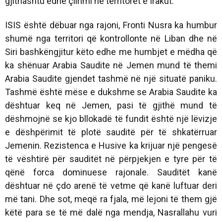
gjithashtu edhe çlirimi në territoret e Irakut.
ISIS është dëbuar nga rajoni, Fronti Nusra ka humbur
shumë nga territori që kontrollonte në Liban dhe në
Siri bashkëngjitur këto edhe me humbjet e mëdha që
ka shënuar Arabia Saudite në Jemen mund të themi
Arabia Saudite gjendet tashmë në një situatë paniku.
Tashmë është mëse e dukshme se Arabia Saudite ka
dështuar keq në Jemen, pasi të gjithë mund të
dëshmojnë se kjo bllokadë të fundit është një lëvizje
e dëshpërimit të plotë sauditë për të shkatërruar
Jemenin. Rezistenca e Husive ka krijuar një pengesë
të vështirë për sauditët në përpjekjen e tyre për të
qënë forca dominuese rajonale. Sauditët kanë
dështuar në çdo arenë të vetme që kanë luftuar deri
më tani. Dhe sot, meqë ra fjala, më lejoni të them gjë
këtë para se të më dalë nga mendja, Nasrallahu vuri