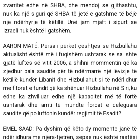
zvarritet edhe në SHBA, dhe mendoj se gjithashtu,
nuk ka një siguri që SHBA të jetë e gatshme të bëjë
një ndërhyrje të këtillë. Unë jam mjaft i sigurt se
Izraeli nuk është i gatshëm.
AARON MATÉ: Përsa i përket çështjes se Hizbullahu
aktualisht është më i fuqishëm ushtarak se sa ishte
gjatë luftës së vitit 2006, a shihni mommentin që ka
zjedhur pala saudite për të ndërmarrë një lëvizje të
këtillë kundër Libanit dhe Hizbullahut si të ndërlidhur
me fitoret e fundit që ka shënuar Hizbullahu në Siri, ku
edhe ka zhvilluar edhe një kapacitet më të fortë
ushtarak dhe arriti të mundte forcat e deleguara
saudite që po luftonin kundër regjimit të Esadit?
EMEL SAAD: Pa dyshim që këto dy momente janë të
ndërlidhura me njëra-tjetrën, sepse nuk është rastësi