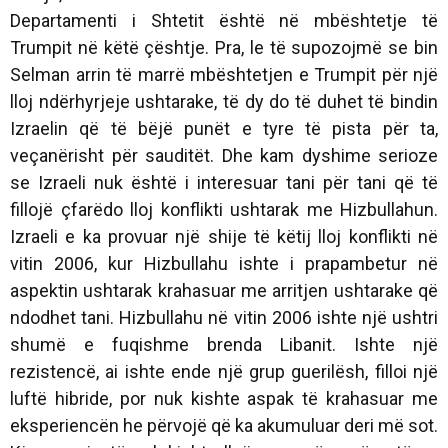
Departamenti i Shtetit është në mbështetje të
Trumpit në këtë çështje. Pra, le të supozojmë se bin
Selman arrin të marrë mbështetjen e Trumpit për një
lloj ndërhyrjeje ushtarake, të dy do të duhet të bindin
Izraelin që të bëjë punët e tyre të pista për ta,
veçanërisht për sauditët. Dhe kam dyshime serioze
se Izraeli nuk është i interesuar tani për tani që të
fillojë çfarëdo lloj konflikti ushtarak me Hizbullahun.
Izraeli e ka provuar një shije të këtij lloj konflikti në
vitin 2006, kur Hizbullahu ishte i prapambetur në
aspektin ushtarak krahasuar me arritjen ushtarake që
ndodhet tani. Hizbullahu në vitin 2006 ishte një ushtri
shumë e fuqishme brenda Libanit. Ishte një
rezistencë, ai ishte ende një grup guerilësh, filloi një
luftë hibride, por nuk kishte aspak të krahasuar me
eksperiencën he përvojë që ka akumuluar deri më sot.