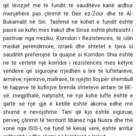
që lëvizjet më të fundit të sauditëve kanë ardhur
menjëherë pas çlirimit të Deir ez-Zour dhe të Al-
Bukamalit në Siri. Tashmë në kohët e fundit është
pasrë se kufiri mes Irakut dhe Sirisë është plotësisht i
pastruar nga rreziku. Korridori i Rezistencës, të cilin
mediat perëndimore, Izraeli dhe shtetet e tjera si
sauditët preferojnë ta quajnë si Korridori Shia është
në të vërtetë një korridor i rezistencës mes këtyre
vendeve që sigurojnë rrjedhën e lirë të luftëtarëve,
armëve, njerëzve, mallrave, të njëjtin lloj për shembull
të hapjeve të kufinjve brenda shteteve antare të BE-
së. megjithatë, natyrisht, në një kohë lufte është e
qartë se një gjë e këtillë është akoma edhe më
shumë e nevojshme. Tani që kjo është siguruar,
përveç çlirimit të territorit libanez nga Nusra dhe më
vonë nga ISIS-i, në fund të kësaj vere, është arritur