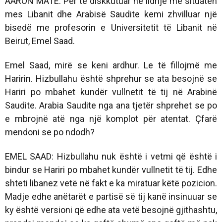
AARON MATÉ: Për të diskkutuar në lidhje me situatën
mes Libanit dhe Arabisë Saudite kemi zhvilluar një
bisedë me profesorin e Universitetit të Libanit në
Beirut, Emel Saad.
Emel Saad, mirë se keni ardhur. Le të fillojmë me
Haririn. Hizbullahu është shprehur se ata besojnë se
Hariri po mbahet kundër vullnetit të tij në Arabinë
Saudite. Arabia Saudite nga ana tjetër shprehet se po
e mbrojnë atë nga një komplot për atentat. Çfarë
mendoni se po ndodh?
EMEL SAAD: Hizbullahu nuk është i vetmi që është i
bindur se Hariri po mbahet kundër vullnetit të tij. Edhe
shteti libanez vetë në fakt e ka miratuar këtë pozicion.
Madje edhe anëtarët e partisë së tij kanë insinuuar se
ky është versioni që edhe ata vetë besojnë gjithashtu,