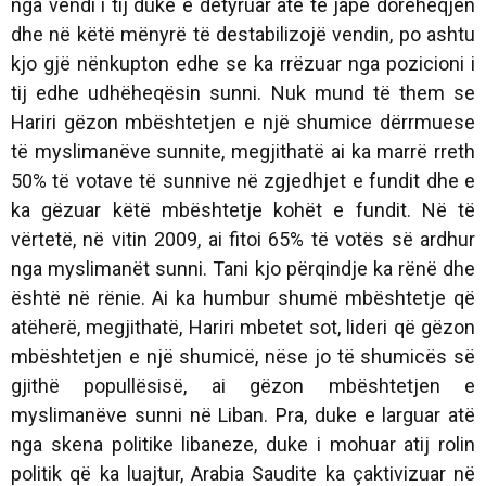
nga vendi i tij duke e detyruar atë të japë dorëheqjen
dhe në këtë mënyrë të destabilizojë vendin, po ashtu
kjo gjë nënkupton edhe se ka rrëzuar nga pozicioni i
tij edhe udhëheqësin sunni. Nuk mund të them se
Hariri gëzon mbështetjen e një shumice dërrmuese
të myslimanëve sunnite, megjithatë ai ka marrë rreth
50% të votave të sunnive në zgjedhjet e fundit dhe e
ka gëzuar këtë mbështetje kohët e fundit. Në të
vërtetë, në vitin 2009, ai fitoi 65% të votës së ardhur
nga myslimanët sunni. Tani kjo përqindje ka rënë dhe
është në rënie. Ai ka humbur shumë mbështetje që
atëherë, megjithatë, Hariri mbetet sot, lideri që gëzon
mbështetjen e një shumicë, nëse jo të shumicës së
gjithë popullësisë, ai gëzon mbështetjen e
myslimanëve sunni në Liban. Pra, duke e larguar atë
nga skena politike libaneze, duke i mohuar atij rolin
politik që ka luajtur, Arabia Saudite ka çaktivizuar në