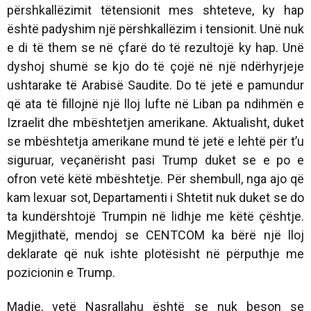
përshkallëzimit tëtensionit mes shteteve, ky hap
është padyshim një përshkallëzim i tensionit. Unë nuk
e di të them se në çfarë do të rezultojë ky hap. Unë
dyshoj shumë se kjo do të çojë në një ndërhyrjeje
ushtarake të Arabisë Saudite. Do të jetë e pamundur
që ata të fillojnë një lloj lufte në Liban pa ndihmën e
Izraelit dhe mbështetjen amerikane. Aktualisht, duket
se mbështetja amerikane mund të jetë e lehtë për t’u
siguruar, veçanërisht pasi Trump duket se e po e
ofron vetë këtë mbështetje. Për shembull, nga ajo që
kam lexuar sot, Departamenti i Shtetit nuk duket se do
ta kundërshtojë Trumpin në lidhje me këtë çështje.
Megjithatë, mendoj se CENTCOM ka bërë ​​një lloj
deklarate që nuk ishte plotësisht në përputhje me
pozicionin e Trump.
Madje, vetë Nasrallahu është se nuk beson se