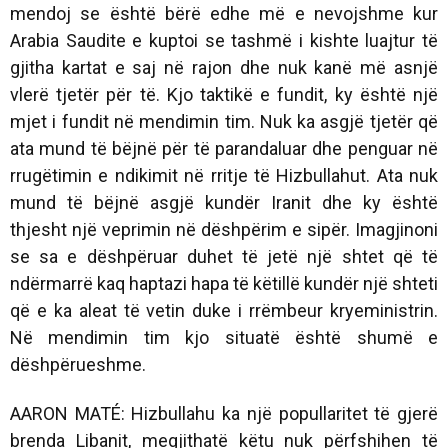
mendoj se është bërë edhe më e nevojshme kur
Arabia Saudite e kuptoi se tashmë i kishte luajtur të
gjitha kartat e saj në rajon dhe nuk kanë më asnjë
vlerë tjetër për të. Kjo taktikë e fundit, ky është një
mjet i fundit në mendimin tim. Nuk ka asgjë tjetër që
ata mund të bëjnë për të parandaluar dhe penguar në
rrugëtimin e ndikimit në rritje të Hizbullahut. Ata nuk
mund të bëjnë asgjë kundër Iranit dhe ky është
thjesht një veprimin në dëshpërim e sipër. Imagjinoni
se sa e dëshpëruar duhet të jetë një shtet që të
ndërmarrë kaq haptazi hapa të këtillë kundër një shteti
që e ka aleat të vetin duke i rrëmbeur kryeministrin.
Në mendimin tim kjo situatë është shumë e
dëshpërueshme.
AARON MATÉ: Hizbullahu ka një popullaritet të gjerë
brenda Libanit, megjithatë këtu nuk përfshihen të