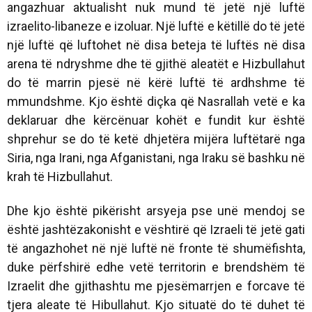
angazhuar aktualisht nuk mund të jetë një luftë
izraelito-libaneze e izoluar. Një luftë e këtillë do të jetë
një luftë që luftohet në disa beteja të luftës në disa
arena të ndryshme dhe të gjithë aleatët e Hizbullahut
do të marrin pjesë në kërë luftë të ardhshme të
mmundshme. Kjo është diçka që Nasrallah vetë e ka
deklaruar dhe kërcënuar kohët e fundit kur është
shprehur se do të ketë dhjetëra mijëra luftëtarë nga
Siria, nga Irani, nga Afganistani, nga Iraku së bashku në
krah të Hizbullahut.
Dhe kjo është pikërisht arsyeja pse unë mendoj se
është jashtëzakonisht e vështirë që Izraeli të jetë gati
të angazhohet në një luftë në fronte të shumëfishta,
duke përfshirë edhe vetë territorin e brendshëm të
Izraelit dhe gjithashtu me pjesëmarrjen e forcave të
tjera aleate të Hibullahut. Kjo situatë do të duhet të