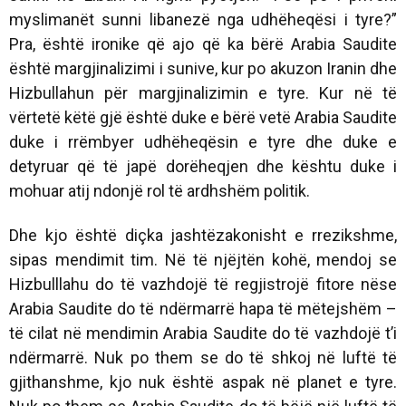
myslimanët sunni libanezë nga udhëheqësi i tyre?”
Pra, është ironike që ajo që ka bërë Arabia Saudite
është margjinalizimi i sunive, kur po akuzon Iranin dhe
Hizbullahun për margjinalizimin e tyre. Kur në të
vërtetë këtë gjë është duke e bërë vetë Arabia Saudite
duke i rrëmbyer udhëheqësin e tyre dhe duke e
detyruar që të japë dorëheqjen dhe kështu duke i
mohuar atij ndonjë rol të ardhshëm politik.
Dhe kjo është diçka jashtëzakonisht e rrezikshme,
sipas mendimit tim. Në të njëjtën kohë, mendoj se
Hizbulllahu do të vazhdojë të regjistrojë fitore nëse
Arabia Saudite do të ndërmarrë hapa të mëtejshëm –
të cilat në mendimin Arabia Saudite do të vazhdojë t’i
ndërmarrë. Nuk po them se do të shkoj në luftë të
gjithanshme, kjo nuk është aspak në planet e tyre.