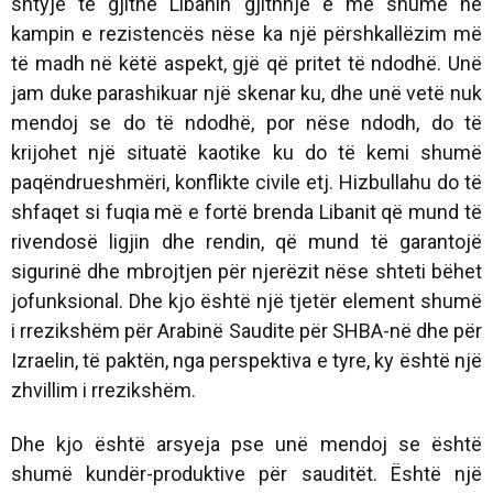
shtyjë të gjithë Libanin gjithnjë e më shumë në
kampin e rezistencës nëse ka një përshkallëzim më
të madh në këtë aspekt, gjë që pritet të ndodhë. Unë
jam duke parashikuar një skenar ku, dhe unë vetë nuk
mendoj se do të ndodhë, por nëse ndodh, do të
krijohet një situatë kaotike ku do të kemi shumë
paqëndrueshmëri, konflikte civile etj. Hizbullahu do të
shfaqet si fuqia më e fortë brenda Libanit që mund të
rivendosë ligjin dhe rendin, që mund të garantojë
sigurinë dhe mbrojtjen për njerëzit nëse shteti bëhet
jofunksional. Dhe kjo është një tjetër element shumë
i rrezikshëm për Arabinë Saudite për SHBA-në dhe për
Izraelin, të paktën, nga perspektiva e tyre, ky është një
zhvillim i rrezikshëm.
Dhe kjo është arsyeja pse unë mendoj se është
shumë kundër-produktive për sauditët. Është një