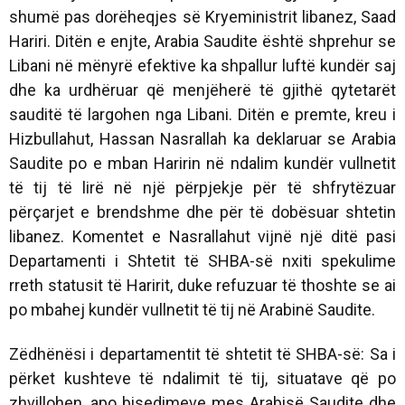
shumë pas dorëheqjes së Kryeministrit libanez, Saad
Hariri. Ditën e enjte, Arabia Saudite është shprehur se
Libani në mënyrë efektive ka shpallur luftë kundër saj
dhe ka urdhëruar që menjëherë të gjithë qytetarët
sauditë të largohen nga Libani. Ditën e premte, kreu i
Hizbullahut, Hassan Nasrallah ka deklaruar se Arabia
Saudite po e mban Haririn në ndalim kundër vullnetit
të tij të lirë në një përpjekje për të shfrytëzuar
përçarjet e brendshme dhe për të dobësuar shtetin
libanez. Komentet e Nasrallahut vijnë një ditë pasi
Departamenti i Shtetit të SHBA-së nxiti spekulime
rreth statusit të Haririt, duke refuzuar të thoshte se ai
po mbahej kundër vullnetit të tij në Arabinë Saudite.
Zëdhënësi i departamentit të shtetit të SHBA-së: Sa i
përket kushteve të ndalimit të tij, situatave që po
zhvillohen, apo bisedimeve mes Arabisë Saudite dhe