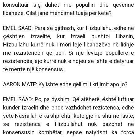
konsultuar siç duhet me popullin dhe qeverinë
libaneze. Cilat janë mendimet tuaja për këtë?
EMEL SAAD: Para së gjithash, kur Hizbullahu, edhe në
çështjen izraelite, kur Izraeli pushtoi Libanin,
Hizbullahu kurrë nuk i mori leje libanezëve në lidhje
me rezistencën që bëri. Si një lëvizje popullore e
rezistencës, ajo kurrë nuk e ndjeu se ishte e detyruar
të merrte një konsensus.
AARON MATE: Ky ishte edhe qëllimi i krijimit apo jo?
EMEL SAAD: Po, pa dyshim. Që atëherë, është luftuar
kundër Izraelit dhe ende vazhdohet rezistenca, edhe
vetë Nasrallah e ka shprehur këtë gjë në shumë raste,
se rezistenca e Hizbullahut nuk bazohet në
konsensusin kombëtar, sepse natyrisht ka forca