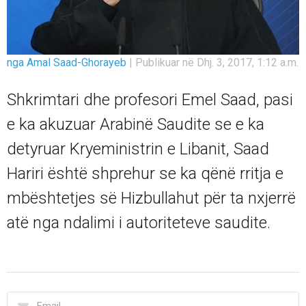
nga Amal Saad-Ghorayeb
|
Publikuar në Dhj. 3, 2017, 1:12 a.m.
Shkrimtari dhe profesori Emel Saad, pasi
e ka akuzuar Arabinë Saudite se e ka
detyruar Kryeministrin e Libanit, Saad
Hariri është shprehur se ka qënë rritja e
mbështetjes së Hizbullahut për ta nxjerrë
atë nga ndalimi i autoriteteve saudite.