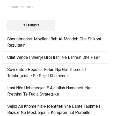
Imam Homeini
TË FUNDIT
Sheriatmadari: Mbylleni Bab Al-Mandeb Dhe Shikoni
Rezultatin!
Cilat Vende I Shënjestroi Irani Në Bahrein Dhe Pse?
Sovraniteti Popullor Fetar: Një Gur Themeli I
Trashëgimisë Së Sejjid Khameneit
Irani Nën Udhëheqjen E Ajatullah Hameneit: Nga
Rrethimi Te Fuqia Strategjike
Sejjid Ali Khomeinit:🔹Identiteti Ynë Është Tashmë I
Bazuar Në Mosbërjen E Kompromisit Përballë