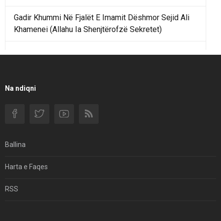
Gadir Khummi Në Fjalët E Imamit Dëshmor Sejid Ali
Khamenei (Allahu Ia Shenjtërofzë Sekretet)
Një Rend Rajonal I Udhëhequr Nga Irani Kundrejt Një
Rendi Rajonal Të Udhëhequr Nga Izraeli
Filmi I Shkurtër Iranian “Pasta Alfredo” Ka Udhëtuar
Na ndiqni
Për Në Shqipëri.
Si I Ndryshoi Rezistenca E Guximshme E Iranit
Ekuilibrat E Pushtetit Në Azinë Perëndimore?
Ballina
Hormuzi: Fillimi I Fundit Të Hegjemonisë Amerikane
Harta e Faqes
Për Çfarë Po Negocioni?
RSS