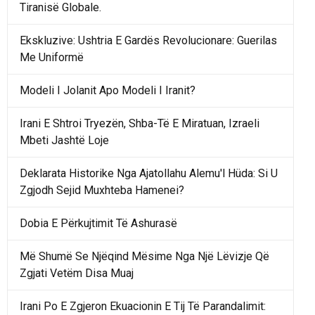
Tiranisë Globale.
Ekskluzive: Ushtria E Gardës Revolucionare: Guerilas
Me Uniformë
Modeli I Jolanit Apo Modeli I Iranit?
Irani E Shtroi Tryezën, Shba-Të E Miratuan, Izraeli
Mbeti Jashtë Loje
Deklarata Historike Nga Ajatollahu Alemu'l Hüda: Si U
Zgjodh Sejid Muxhteba Hamenei?
Dobia E Përkujtimit Të Ashurasë
Më Shumë Se Njëqind Mësime Nga Një Lëvizje Që
Zgjati Vetëm Disa Muaj
Irani Po E Zgjeron Ekuacionin E Tij Të Parandalimit: