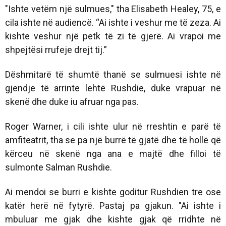
"Ishte vetëm një sulmues," tha Elisabeth Healey, 75, e
cila ishte në audiencë. “Ai ishte i veshur me të zeza. Ai
kishte veshur një petk të zi të gjerë. Ai vrapoi me
shpejtësi rrufeje drejt tij.”
Dëshmitarë të shumtë thanë se sulmuesi ishte në
gjendje të arrinte lehtë Rushdie, duke vrapuar në
skenë dhe duke iu afruar nga pas.
Roger Warner, i cili ishte ulur në rreshtin e parë të
amfiteatrit, tha se pa një burrë të gjatë dhe të hollë që
kërceu në skenë nga ana e majtë dhe filloi të
sulmonte Salman Rushdie.
Ai mendoi se burri e kishte goditur Rushdien tre ose
katër herë në fytyrë. Pastaj pa gjakun. "Ai ishte i
mbuluar me gjak dhe kishte gjak që rridhte në