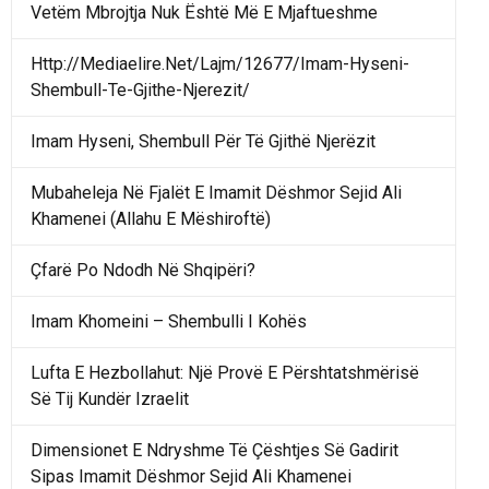
Vetëm Mbrojtja Nuk Është Më E Mjaftueshme
Http://Mediaelire.Net/Lajm/12677/Imam-Hyseni-
Shembull-Te-Gjithe-Njerezit/
Imam Hyseni, Shembull Për Të Gjithë Njerëzit
Mubaheleja Në Fjalët E Imamit Dëshmor Sejid Ali
Khamenei (Allahu E Mëshiroftë)
Çfarë Po Ndodh Në Shqipëri?
Imam Khomeini – Shembulli I Kohës
Lufta E Hezbollahut: Një Provë E Përshtatshmërisë
Së Tij Kundër Izraelit
Dimensionet E Ndryshme Të Çështjes Së Gadirit
Sipas Imamit Dëshmor Sejid Ali Khamenei