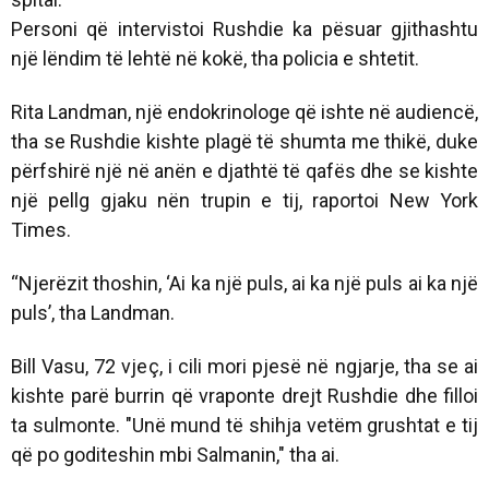
Personi që intervistoi Rushdie ka pësuar gjithashtu
një lëndim të lehtë në kokë, tha policia e shtetit.
Rita Landman, një endokrinologe që ishte në audiencë,
tha se Rushdie kishte plagë të shumta me thikë, duke
përfshirë një në anën e djathtë të qafës dhe se kishte
një pellg gjaku nën trupin e tij, raportoi New York
Times.
“Njerëzit thoshin, ‘Ai ka një puls, ai ka një puls ai ka një
puls’, tha Landman.
Bill Vasu, 72 vjeç, i cili mori pjesë në ngjarje, tha se ai
kishte parë burrin që vraponte drejt Rushdie dhe filloi
ta sulmonte. "Unë mund të shihja vetëm grushtat e tij
që po goditeshin mbi Salmanin," tha ai.