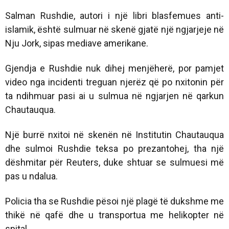
Salman Rushdie, autori i një libri blasfemues anti-
islamik, është sulmuar në skenë gjatë një ngjarjeje në
Nju Jork, sipas mediave amerikane.
Gjendja e Rushdie nuk dihej menjëherë, por pamjet
video nga incidenti treguan njerëz që po nxitonin për
ta ndihmuar pasi ai u sulmua në ngjarjen në qarkun
Chautauqua.
Një burrë nxitoi në skenën në Institutin Chautauqua
dhe sulmoi Rushdie teksa po prezantohej, tha një
dëshmitar për Reuters, duke shtuar se sulmuesi më
pas u ndalua.
Policia tha se Rushdie pësoi një plagë të dukshme me
thikë në qafë dhe u transportua me helikopter në
spital.