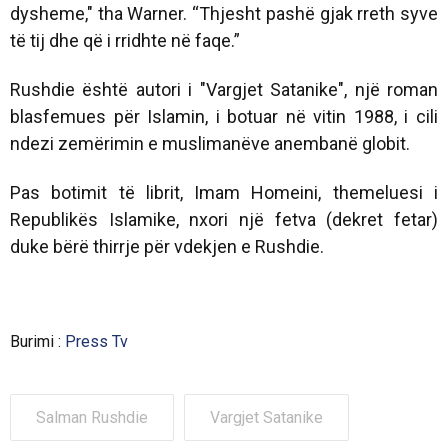
dysheme," tha Warner. “Thjesht pashë gjak rreth syve
të tij dhe që i rridhte në faqe.”
Rushdie është autori i "Vargjet Satanike", një roman
blasfemues për Islamin, i botuar në vitin 1988, i cili
ndezi zemërimin e muslimanëve anembanë globit.
Pas botimit të librit, Imam Homeini, themeluesi i
Republikës Islamike, nxori një fetva (dekret fetar)
duke bërë thirrje për vdekjen e Rushdie.
Burimi :
Press Tv
Salman Rushdie
Vargjet Satanike