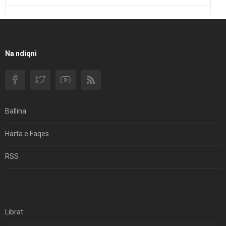
Një Rend Rajonal I Udhëhequr Nga Irani Kundrejt Një
Rendi Rajonal Të Udhëhequr Nga Izraeli
Filmi I Shkurtër Iranian “Pasta Alfredo” Ka Udhëtuar
Na ndiqni
Për Në Shqipëri.
Si I Ndryshoi Rezistenca E Guximshme E Iranit
Ekuilibrat E Pushtetit Në Azinë Perëndimore?
Ballina
Hormuzi: Fillimi I Fundit Të Hegjemonisë Amerikane
Harta e Faqes
Për Çfarë Po Negocioni?
RSS
Librat