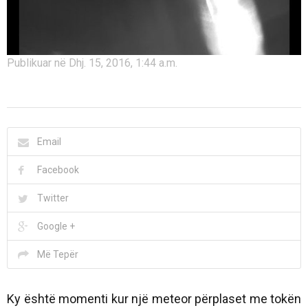
Publikuar në Dhj. 15, 2016, 1:44 a.m.
Email
Facebook
Twitter
Google +
Më Tepër
Ky është momenti kur një meteor përplaset me tokën