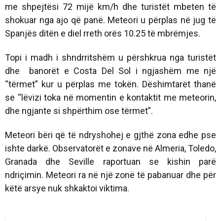
me shpejtësi 72 mijë km/h dhe turistët mbeten të
shokuar nga ajo që panë. Meteori u përplas në jug të
Spanjës ditën e diel rreth orës 10.25 të mbrëmjes.
Topi i madh i shndrritshëm u përshkrua nga turistët
dhe banorët e Costa Del Sol i ngjashëm me një
“tërmet” kur u përplas me tokën. Dëshimtarët thanë
se “lëvizi toka në momentin e kontaktit me meteorin,
dhe ngjante si shpërthim ose tërmet”.
Meteori bëri që të ndryshohej e gjthë zona edhe pse
ishte darkë. Observatorët e zonave në Almeria, Toledo,
Granada dhe Seville raportuan se kishin parë
ndriçimin. Meteori ra në një zonë të pabanuar dhe për
këtë arsye nuk shkaktoi viktima.