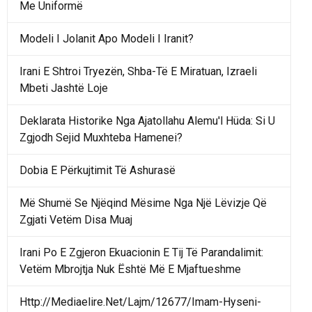
Me Uniformë
Modeli I Jolanit Apo Modeli I Iranit?
Irani E Shtroi Tryezën, Shba-Të E Miratuan, Izraeli
Mbeti Jashtë Loje
Deklarata Historike Nga Ajatollahu Alemu'l Hüda: Si U
Zgjodh Sejid Muxhteba Hamenei?
Dobia E Përkujtimit Të Ashurasë
Më Shumë Se Njëqind Mësime Nga Një Lëvizje Që
Zgjati Vetëm Disa Muaj
Irani Po E Zgjeron Ekuacionin E Tij Të Parandalimit:
Vetëm Mbrojtja Nuk Është Më E Mjaftueshme
Http://Mediaelire.Net/Lajm/12677/Imam-Hyseni-