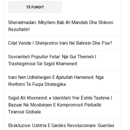
TË FUNDIT
Sheriatmadari: Mbylleni Bab Al-Mandeb Dhe Shikoni
Rezultatin!
Cilat Vende I Shënjestroi Irani Në Bahrein Dhe Pse?
Sovraniteti Popullor Fetar: Një Gur Themeli I
Trashëgimisë Së Sejjid Khameneit
Irani Nën Udhëheqjen E Ajatullah Hameneit: Nga
Rrethimi Te Fuqia Strategjike
Sejjid Ali Khomeinit:🔹Identiteti Ynë Është Tashmë I
Bazuar Në Mosbërjen E Kompromisit Përballë
Tiranisë Globale.
Ekskluzive: Ushtria E Gardës Revolucionare: Guerilas