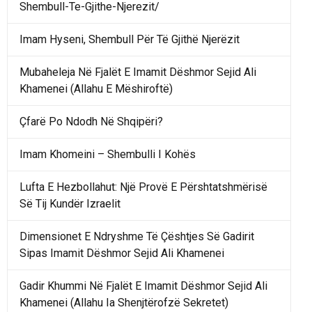
Shembull-Te-Gjithe-Njerezit/
Imam Hyseni, Shembull Për Të Gjithë Njerëzit
Mubaheleja Në Fjalët E Imamit Dëshmor Sejid Ali
Khamenei (Allahu E Mëshiroftë)
Çfarë Po Ndodh Në Shqipëri?
Imam Khomeini – Shembulli I Kohës
Lufta E Hezbollahut: Një Provë E Përshtatshmërisë
Së Tij Kundër Izraelit
Dimensionet E Ndryshme Të Çështjes Së Gadirit
Sipas Imamit Dëshmor Sejid Ali Khamenei
Gadir Khummi Në Fjalët E Imamit Dëshmor Sejid Ali
Khamenei (Allahu Ia Shenjtërofzë Sekretet)