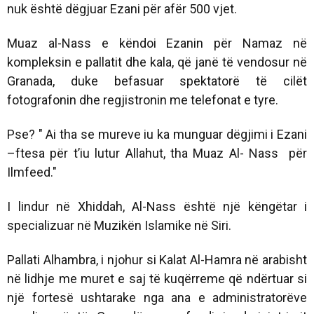
nuk është dëgjuar Ezani për afër 500 vjet.
Muaz al-Nass e këndoi Ezanin për Namaz në
kompleksin e pallatit dhe kala, që janë të vendosur në
Granada, duke befasuar spektatorë të cilët
fotografonin dhe regjistronin me telefonat e tyre.
Pse? " Ai tha se mureve iu ka munguar dëgjimi i Ezani
–ftesa për t’iu lutur Allahut, tha Muaz Al- Nass për
Ilmfeed."
I lindur në Xhiddah, Al-Nass është një këngëtar i
specializuar në Muzikën Islamike në Siri.
Pallati Alhambra, i njohur si Kalat Al-Hamra në arabisht
në lidhje me muret e saj të kuqërreme që ndërtuar si
një fortesë ushtarake nga ana e administratorëve