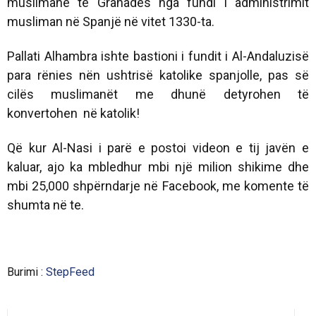
muslimanë të Granadës nga fundi i administrimit
musliman në Spanjë në vitet 1330-ta.
Pallati Alhambra ishte bastioni i fundit i Al-Andaluzisë
para rënies nën ushtrisë katolike spanjolle, pas së
cilës muslimanët me dhunë detyrohen të
konvertohen në katolik!
Që kur Al-Nasi i parë e postoi videon e tij javën e
kaluar, ajo ka mbledhur mbi një milion shikime dhe
mbi 25,000 shpërndarje në Facebook, me komente të
shumta në te.
Burimi :
StepFeed