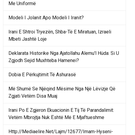
Me Uniformë
Modeli I Jolanit Apo Modeli I Iranit?
Irani E Shtroi Tryezën, Shba-Të E Miratuan, Izraeli
Mbeti Jashtë Loje
Deklarata Historike Nga Ajatollahu Alemu'l Hüda: Si U
Zgjodh Sejid Muxhteba Hamenei?
Dobia E Përkujtimit Të Ashurasë
Më Shumë Se Njëqind Mësime Nga Një Lëvizje Që
Zgjati Vetëm Disa Muaj
Irani Po E Zgjeron Ekuacionin E Tij Të Parandalimit:
Vetëm Mbrojtja Nuk Është Më E Mjaftueshme
Http://Mediaelire.Net/Lajm/12677/Imam-Hyseni-