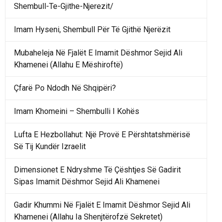
Shembull-Te-Gjithe-Njerezit/
Imam Hyseni, Shembull Për Të Gjithë Njerëzit
Mubaheleja Në Fjalët E Imamit Dëshmor Sejid Ali
Khamenei (Allahu E Mëshiroftë)
Çfarë Po Ndodh Në Shqipëri?
Imam Khomeini – Shembulli I Kohës
Lufta E Hezbollahut: Një Provë E Përshtatshmërisë
Së Tij Kundër Izraelit
Dimensionet E Ndryshme Të Çështjes Së Gadirit
Sipas Imamit Dëshmor Sejid Ali Khamenei
Gadir Khummi Në Fjalët E Imamit Dëshmor Sejid Ali
Khamenei (Allahu Ia Shenjtërofzë Sekretet)