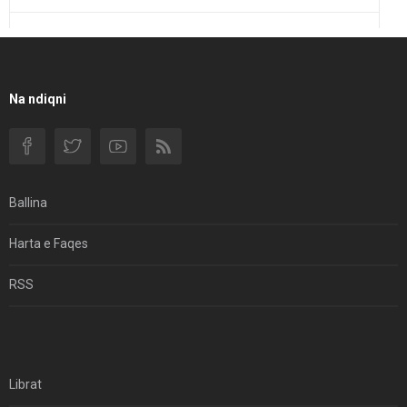
Një Rend Rajonal I Udhëhequr Nga Irani Kundrejt Një
Rendi Rajonal Të Udhëhequr Nga Izraeli
Filmi I Shkurtër Iranian “Pasta Alfredo” Ka Udhëtuar
Na ndiqni
Për Në Shqipëri.
Si I Ndryshoi Rezistenca E Guximshme E Iranit
Ekuilibrat E Pushtetit Në Azinë Perëndimore?
Ballina
Hormuzi: Fillimi I Fundit Të Hegjemonisë Amerikane
Harta e Faqes
Për Çfarë Po Negocioni?
RSS
Librat