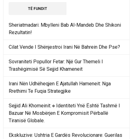
TË FUNDIT
Sheriatmadari: Mbylleni Bab Al-Mandeb Dhe Shikoni
Rezultatin!
Cilat Vende I Shënjestroi Irani Në Bahrein Dhe Pse?
Sovraniteti Popullor Fetar: Një Gur Themeli I
Trashëgimisë Së Sejjid Khameneit
Irani Nën Udhëheqjen E Ajatullah Hameneit: Nga
Rrethimi Te Fuqia Strategjike
Sejjid Ali Khomeinit:🔹Identiteti Ynë Është Tashmë I
Bazuar Në Mosbërjen E Kompromisit Përballë
Tiranisë Globale.
Ekskluzive: Ushtria E Gardës Revolucionare: Guerilas