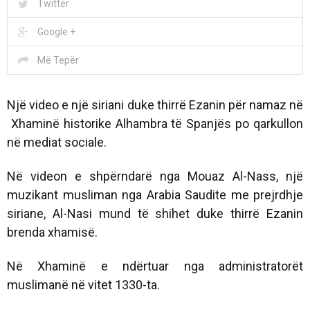
Twitter
Google +
Më Tepër
Një video e një siriani duke thirrë Ezanin për namaz në
Xhaminë historike Alhambra të Spanjës po qarkullon
në mediat sociale.
Në videon e shpërndarë nga Mouaz Al-Nass, një
muzikant musliman nga Arabia Saudite me prejrdhje
siriane, Al-Nasi mund të shihet duke thirrë Ezanin
brenda xhamisë.
Në Xhaminë e ndërtuar nga administratorët
muslimanë në vitet 1330-ta.